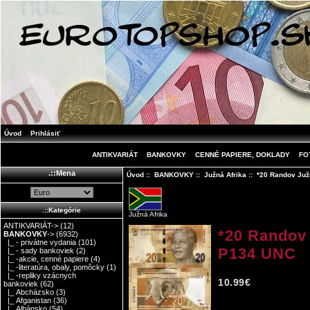
Úvod
Prihlásiť
ANTIKVARIÁT
BANKOVKY
CENNÉ PAPIERE, DOKLADY
FO
.::Mena
Úvod
::
BANKOVKY
::
Južná Afrika
:: *20 Randov Juž
.::Kategórie
Južná Afrika
ANTIKVARIÁT->
(12)
*20 Randov 
BANKOVKY
->
(6932)
|_ - privátne vydania
(101)
P134 UNC
|_ - sady bankoviek
(2)
|_ -akcie, cenné papiere
(4)
|_ -literatúra, obaly, pomôcky
(1)
|_ -repliky vzácnych
10.99€
bankoviek
(62)
|_ Abcházsko
(3)
|_ Afganistan
(36)
|_ Albánsko
(54)