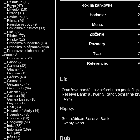
|_ Džibutsko
(12)
Rok na bankovke:
2
|_ Egypt
(47)
|_ Ekvádor
(19)
|_ Eritrea
(11)
Hodnota:
2
|_ Estónsko
(18)
|_ Etiópia
(20)
Mena:
R
|_ Faerské ostrovy
(9)
|_ Falklandské ostrovy
(13)
|_ Fidži
(33)
Zloženie:
P
|_ Filipíny
(77)
|_ Fínsko
(12)
|_ Francúzska Indočína
(13)
Rozmery:
1
|_ Francúzska západná Afrika
|_ Francúzske tichomorské
Tvar:
O
územia
(8)
|_ Francúzsko
(26)
|_ Gabon
(7)
Referencie:
P
|_ Gambia
(32)
|_ Ghana
(48)
|_ Gibraltár
(13)
|_ Grécko
(63)
Líc
|_ Grónsko
|_ Gruzínsko
(47)
|_ Guatemala
(34)
Oranžovo-hnedá na viacfarebnom podtlači, por
|_ Guernsey
(6)
Reserve Bank“ a „Twenty Rand“, ochranné prvky
|_ Guinea
(49)
jazyky.
|_ Guinea Bissau
(18)
|_ Guyana
(17)
|_ Haiti
(35)
Nápisy:
|_ Holandské Antily
(16)
|_ Holandsko
(28)
|_ Honduras
(38)
South African Reserve Bank
|_ Hongkong
(51)
Twenty Rand
|_ India
(53)
|_ Indonézia
(109)
|_ Irak
(40)
|_ Irán
(77)
Rub