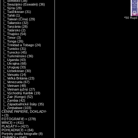
|_ Švédsko
(38)
|_ Swazijsko (Eswatini)
(36)
|_ Sýria
(28)
|_ Tadžikistan
(31)
|_ Tahiti
(1)
*50 Rupi
|_ Taiwan (Čína)
(29)
|_ Taliansko
(32)
|_ Tanzánia
(28)
|_ Tatársko
(2)
|_ Thajsko
(54)
|_ Timor
(3)
|_ Tonga
(26)
|_ Trinidad a Tobago
(24)
|_ Tunisko
(31)
|_ Turecko
(45)
|_ Turkménsko
(36)
|_ Uganda
(43)
|_ Ukrajina
(68)
|_ Uruguaj
(33)
|_ Uzbekistan
(30)
|_ Vanuatu
(14)
|_ Veľká Británia
(23)
|_ Venezuela
(67)
|_ Vietnam
(48)
|_ Vietnam južný
(27)
|_ Východný Karibik
(19)
|_ Zair (Kongo)
(52)
|_ Zambia
(42)
|_ Západoafrické štáty
(35)
|_ Zimbabwe
(103)
CENNÉ PAPIERE, DOKLADY-
>
(3)
FOTOGRAFIE->
(278)
MINCE->
(411)
PLAGÁTY->
(427)
POHĽADNICE->
(64)
Portréty podľa fotografie
(8)
ZNÁMKY->
(640)