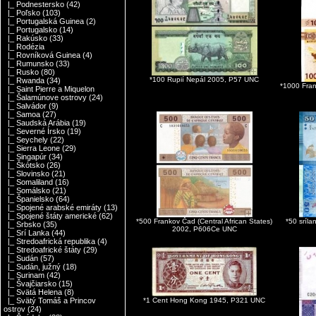
|_ Podnestersko
(42)
|_ Poľsko
(103)
|_ Portugalská Guinea
(2)
|_ Portugalsko
(14)
|_ Rakúsko
(33)
|_ Rodézia
|_ Rovníková Guinea
(4)
|_ Rumunsko
(33)
|_ Rusko
(80)
*100 Rupií Nepál 2005, P57 UNC
|_ Rwanda
(34)
*1000 Fran
|_ Saint Pierre a Miquelon
|_ Šalamúnove ostrovy
(24)
|_ Salvádor
(9)
|_ Samoa
(27)
|_ Saudská Arábia
(19)
|_ Severné Írsko
(19)
|_ Seychely
(22)
|_ Sierra Leone
(29)
|_ Singapúr
(34)
|_ Škótsko
(26)
|_ Slovinsko
(21)
|_ Somaliland
(16)
|_ Somálsko
(21)
|_ Španielsko
(64)
|_ Spojené arabské emiráty
(13)
|_ Spojené štáty americké
(62)
*500 Frankov Čad (Central African States)
*50 sríla
|_ Srbsko
(35)
2002, P606Ce UNC
|_ Srí Lanka
(44)
|_ Stredoafrická republika
(4)
|_ Stredoafrické štáty
(29)
|_ Sudán
(57)
|_ Sudán, južný
(18)
|_ Surinam
(42)
|_ Švajčiarsko
(15)
|_ Svätá Helena
(8)
*1 Cent Hong Kong 1945, P321 UNC
|_ Svätý Tomáš a Princov
ostrov
(24)