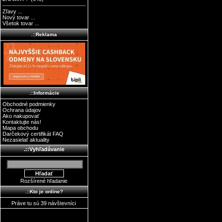
Zľavy ...
Nový tovar ...
Všetok tovar ...
.::Reklama
.::Informácie
Obchodné podmienky
Ochrana údajov
Ako nakupovať
Kontaktujte nás!
Mapa obchodu
Darčekový certifikát FAQ
Nezasielať aktuality
.::Vyhľadávanie
Rozšírené hľadanie
.::Kto je online?
Práve tu sú 39 návštevníci