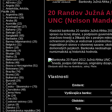
Bankovky Južná Afrika
|
zväčšiť obrázok
|_ Alžírsko
(22)
|_ Angola
(50)
|_ Antarktída, Arktída,
20 Randov Južná Af
Pacifik
(36)
|_ Argentína
(80)
|_ Arménsko
(29)
UNC (Nelson Mande
|_ Aruba
(8)
|_ Austrália
(22)
|_ Azerbajdžan
(27)
|_ Bahamy
(25)
Klasická bankovka 20 randov Južná Afrika 20
|_ Bahrajn
(14)
vpravo na lícnej strane, s podpisom guvernér
|_ Bangladéš
(65)
oranžovo-hnedý a žltkastý tón s pestrým mikr
|_ Barbados
(30)
ochrannom prúžku je vodoznak s podobizňou 
|_ Barma (Mjanmarsko)
(25)
majestátnych slonov v otvorenej savane, okolo 
|_ Belgicko
(11)
|_ Belize
(18)
domorodých jazykoch. Bankovka neobsahuje Om
|_ Bermudy
(4)
numizmatická aj historická hodnota.
|_ Bhután
(33)
|_ Biafra
(3)
|_ Bielorusko
(43)
|_ Bolívia
(49)
|_ Bosna a Hercegovina
(51)
Obrázok slúži iba na ilustráciu, zdroj: Flickr.
|_ Botswana
(16)
|_ Brazília
(74)
|_ Brunej
(16)
Vlastnosti
|_ Bulharsko
(55)
|_ Burundi
(29)
|_ Čad
(10)
Emitent:
J
|_ Česko - Slovensko->
(70)
|_ Chorvátsko
(48)
|_ Čierna Hora
Vydávajúca banka:
S
|_ Čile
(24)
|_ Čína
(92)
Obdobie:
R
|_ Cookove ostrovy
(10)
|_ Cyprus
(8)
|_ Dánsko
(7)
Typ:
Š
|_ Dominikánska republika
(34)