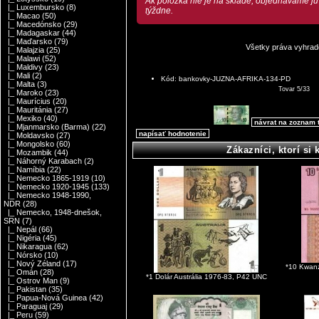
Ak položka nie je na sklade, objednávame ju
|_ Luxembursko
(8)
týždne.
|_ Macao
(50)
|_ Macedónsko
(29)
|_ Madagaskar
(44)
|_ Maďarsko
(79)
Všetky práva vyhrad
|_ Malajzia
(25)
|_ Malawi
(52)
|_ Maldivy
(23)
|_ Mali
(2)
Kód: bankovky-JUZNA-AFRIKA-134-PD
|_ Malta
(3)
Tovar 5/33
|_ Maroko
(23)
|_ Maurícius
(20)
|_ Mauritánia
(27)
|_ Mexiko
(40)
návrat na zoznam 
|_ Mjanmarsko (Barma)
(22)
napísať hodnotenie
|_ Moldavsko
(27)
|_ Mongolsko
(60)
Zákazníci, ktorí si 
|_ Mozambik
(44)
|_ Náhorný Karabach
(2)
|_ Namíbia
(22)
|_ Nemecko 1865-1919
(10)
|_ Nemecko 1920-1945
(133)
|_ Nemecko 1948-1990,
NDR
(28)
|_ Nemecko, 1948-dnešok,
SRN
(7)
|_ Nepál
(66)
|_ Nigéria
(45)
|_ Nikaragua
(62)
|_ Nórsko
(10)
|_ Nový Zéland
(17)
*10 Kwan
|_ Omán
(28)
*1 Dolár Austrália 1976-83, P42 UNC
|_ Ostrov Man
(9)
|_ Pakistan
(35)
|_ Papua-Nová Guinea
(42)
|_ Paraguaj
(29)
|_ Peru
(59)