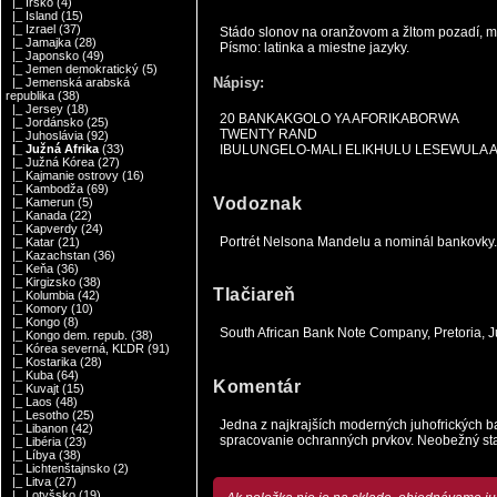
|_ Írsko
(4)
|_ Island
(15)
|_ Izrael
(37)
Stádo slonov na oranžovom a žltom pozadí, m
|_ Jamajka
(28)
Písmo: latinka a miestne jazyky.
|_ Japonsko
(49)
|_ Jemen demokratický
(5)
Nápisy:
|_ Jemenská arabská
republika
(38)
|_ Jersey
(18)
20 BANKAKGOLO YA AFORIKABORWA
|_ Jordánsko
(25)
TWENTY RAND
|_ Juhoslávia
(92)
IBULUNGELO-MALI ELIKHULU LESEWULA 
|_ Južná Afrika
(33)
|_ Južná Kórea
(27)
|_ Kajmanie ostrovy
(16)
|_ Kambodža
(69)
Vodoznak
|_ Kamerun
(5)
|_ Kanada
(22)
|_ Kapverdy
(24)
Portrét Nelsona Mandelu a nominál bankovky.
|_ Katar
(21)
|_ Kazachstan
(36)
|_ Keňa
(36)
|_ Kirgizsko
(38)
Tlačiareň
|_ Kolumbia
(42)
|_ Komory
(10)
|_ Kongo
(8)
South African Bank Note Company, Pretoria, Ju
|_ Kongo dem. repub.
(38)
|_ Kórea severná, KĽDR
(91)
|_ Kostarika
(28)
|_ Kuba
(64)
Komentár
|_ Kuvajt
(15)
|_ Laos
(48)
|_ Lesotho
(25)
Jedna z najkrajších moderných juhofrických 
|_ Libanon
(42)
spracovanie ochranných prvkov. Neobežný s
|_ Libéria
(23)
|_ Líbya
(38)
|_ Lichtenštajnsko
(2)
|_ Litva
(27)
|_ Lotyšsko
(19)