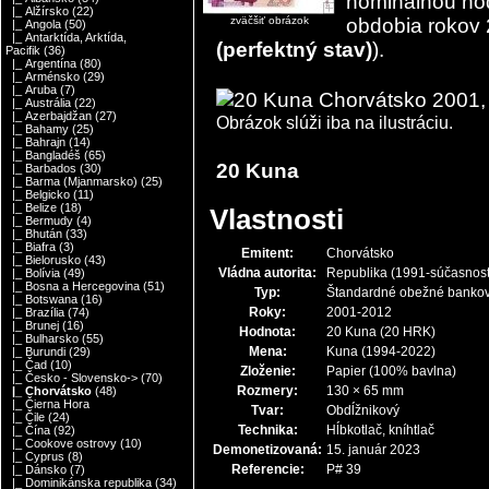
nominálnou h
|_ Alžírsko
(22)
zväčšiť obrázok
obdobia rokov 
|_ Angola
(50)
|_ Antarktída, Arktída,
(perfektný stav)
).
Pacifik
(36)
|_ Argentína
(80)
|_ Arménsko
(29)
|_ Aruba
(7)
|_ Austrália
(22)
|_ Azerbajdžan
(27)
Obrázok slúži iba na ilustráciu.
|_ Bahamy
(25)
|_ Bahrajn
(14)
|_ Bangladéš
(65)
20 Kuna
|_ Barbados
(30)
|_ Barma (Mjanmarsko)
(25)
|_ Belgicko
(11)
|_ Belize
(18)
Vlastnosti
|_ Bermudy
(4)
|_ Bhután
(33)
|_ Biafra
(3)
Emitent:
Chorvátsko
|_ Bielorusko
(43)
Vládna autorita:
Republika
(1991-súčasnos
|_ Bolívia
(49)
|_ Bosna a Hercegovina
(51)
Typ:
Štandardné obežné banko
|_ Botswana
(16)
Roky:
2001-2012
|_ Brazília
(74)
|_ Brunej
(16)
Hodnota:
20 Kuna
(20 HRK)
|_ Bulharsko
(55)
Mena:
Kuna
(1994-2022)
|_ Burundi
(29)
|_ Čad
(10)
Zloženie:
Papier (100% bavlna)
|_ Česko - Slovensko->
(70)
Rozmery:
130 × 65 mm
|_ Chorvátsko
(48)
|_ Čierna Hora
Tvar:
Obdĺžnikový
|_ Čile
(24)
Technika:
Hĺbkotlač, kníhtlač
|_ Čína
(92)
|_ Cookove ostrovy
(10)
Demonetizovaná:
15. január 2023
|_ Cyprus
(8)
Referencie:
P# 39
|_ Dánsko
(7)
|_ Dominikánska republika
(34)