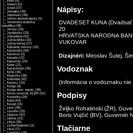
|_ Írsko
(4)
|_ Island
(15)
Nápisy:
|_ Izrael
(37)
|_ Jamajka
(28)
|_ Japonsko
(49)
|_ Jemen demokratický
(5)
DVADESET KUNA (Dvadsať 
|_ Jemenská arabská
republika
(38)
20
|_ Jersey
(18)
|_ Jordánsko
(25)
HRVATSKA NARODNA BANKA 
|_ Juhoslávia
(92)
|_ Južná Afrika
(33)
VUKOVAR
|_ Južná Kórea
(27)
|_ Kajmanie ostrovy
(16)
|_ Kambodža
(69)
|_ Kamerun
(5)
Dizajnéri:
Miroslav Šutej, Ši
|_ Kanada
(22)
|_ Kapverdy
(24)
|_ Katar
(21)
Vodoznak
|_ Kazachstan
(36)
|_ Keňa
(36)
|_ Kirgizsko
(38)
|_ Kolumbia
(42)
(Informácia o vodoznaku nie
|_ Komory
(10)
|_ Kongo
(8)
|_ Kongo dem. repub.
(38)
Podpisy
|_ Kórea severná, KĽDR
(91)
|_ Kostarika
(28)
|_ Kuba
(64)
|_ Kuvajt
(15)
Željko Rohatinski (ŽR), Guv
|_ Laos
(48)
|_ Lesotho
(25)
Boris Vujčić (BV), Guvernér
|_ Libanon
(42)
|_ Libéria
(23)
|_ Líbya
(38)
|_ Lichtenštajnsko
(2)
Tlačiarne
|_ Litva
(27)
|_ Lotyšsko
(19)