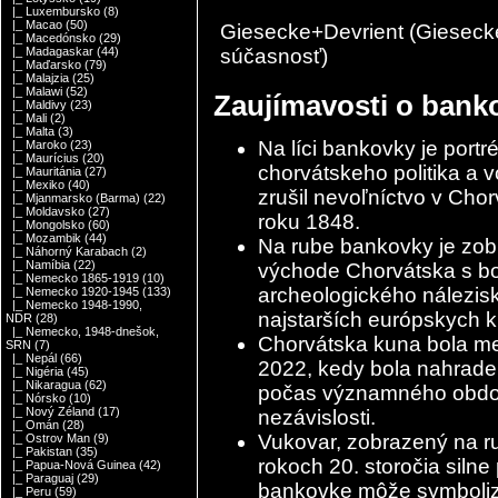
|_ Luxembursko
(8)
|_ Macao
(50)
Giesecke+Devrient (Giesecke
|_ Macedónsko
(29)
súčasnosť)
|_ Madagaskar
(44)
|_ Maďarsko
(79)
|_ Malajzia
(25)
|_ Malawi
(52)
Zaujímavosti o banko
|_ Maldivy
(23)
|_ Mali
(2)
|_ Malta
(3)
Na líci bankovky je port
|_ Maroko
(23)
|_ Maurícius
(20)
chorvátskeho politika a v
|_ Mauritánia
(27)
|_ Mexiko
(40)
zrušil nevoľníctvo v Chor
|_ Mjanmarsko (Barma)
(22)
|_ Moldavsko
(27)
roku 1848.
|_ Mongolsko
(60)
|_ Mozambik
(44)
Na rube bankovky je zob
|_ Náhorný Karabach
(2)
|_ Namíbia
(22)
východe Chorvátska s boh
|_ Nemecko 1865-1919
(10)
archeologického nálezisk
|_ Nemecko 1920-1945
(133)
|_ Nemecko 1948-1990,
najstarších európskych k
NDR
(28)
|_ Nemecko, 1948-dnešok,
Chorvátska kuna bola m
SRN
(7)
|_ Nepál
(66)
2022, kedy bola nahrade
|_ Nigéria
(45)
|_ Nikaragua
(62)
počas významného obdobi
|_ Nórsko
(10)
|_ Nový Zéland
(17)
nezávislosti.
|_ Omán
(28)
Vukovar, zobrazený na ru
|_ Ostrov Man
(9)
|_ Pakistan
(35)
rokoch 20. storočia siln
|_ Papua-Nová Guinea
(42)
|_ Paraguaj
(29)
bankovke môže symbolizo
|_ Peru
(59)