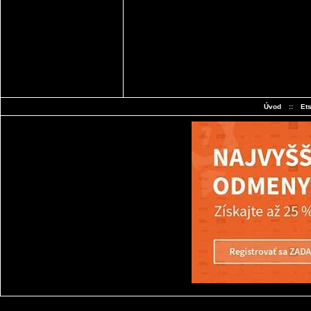
Úvod
::
Et