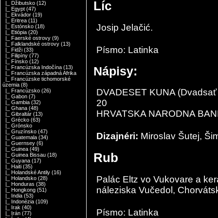
Líc
|_ Džibutsko
(12)
|_ Egypt
(47)
|_ Ekvádor
(19)
|_ Eritrea
(11)
Josip Jelačić.
|_ Estónsko
(18)
|_ Etiópia
(20)
|_ Faerské ostrovy
(9)
|_ Falklandské ostrovy
(13)
Písmo: Latinka
|_ Fidži
(33)
|_ Filipíny
(77)
|_ Fínsko
(12)
Nápisy:
|_ Francúzska Indočína
(13)
|_ Francúzska západná Afrika
|_ Francúzske tichomorské
územia
(8)
DVADESET KUNA (Dvadsať 
|_ Francúzsko
(26)
|_ Gabon
(7)
20
|_ Gambia
(32)
|_ Ghana
(48)
HRVATSKA NARODNA BANKA 
|_ Gibraltár
(13)
|_ Grécko
(63)
|_ Grónsko
|_ Gruzínsko
(47)
Dizajnéri:
Miroslav Šutej, Ši
|_ Guatemala
(34)
|_ Guernsey
(6)
|_ Guinea
(49)
Rub
|_ Guinea Bissau
(18)
|_ Guyana
(17)
|_ Haiti
(35)
|_ Holandské Antily
(16)
Palác Eltz vo Vukovare a ke
|_ Holandsko
(28)
|_ Honduras
(38)
náleziska Vučedol, Chorváts
|_ Hongkong
(51)
|_ India
(53)
|_ Indonézia
(109)
|_ Irak
(40)
Písmo: Latinka
|_ Irán
(77)