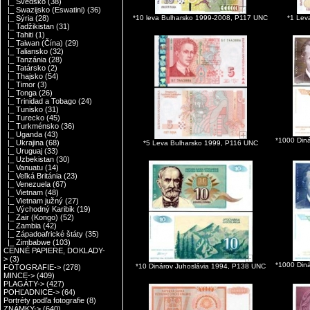
|_ Švédsko
(38)
|_ Swazijsko (Eswatini)
(36)
*10 leva Bulharsko 1999-2008, P117 UNC
*1 Lev
|_ Sýria
(28)
|_ Tadžikistan
(31)
|_ Tahiti
(1)
|_ Taiwan (Čína)
(29)
|_ Taliansko
(32)
|_ Tanzánia
(28)
|_ Tatársko
(2)
|_ Thajsko
(54)
|_ Timor
(3)
|_ Tonga
(26)
|_ Trinidad a Tobago
(24)
|_ Tunisko
(31)
|_ Turecko
(45)
|_ Turkménsko
(36)
|_ Uganda
(43)
*1000 Din
|_ Ukrajina
(68)
*5 Leva Bulharsko 1999, P116 UNC
|_ Uruguaj
(33)
|_ Uzbekistan
(30)
|_ Vanuatu
(14)
|_ Veľká Británia
(23)
|_ Venezuela
(67)
|_ Vietnam
(48)
|_ Vietnam južný
(27)
|_ Východný Karibik
(19)
|_ Zair (Kongo)
(52)
|_ Zambia
(42)
|_ Západoafrické štáty
(35)
|_ Zimbabwe
(103)
CENNÉ PAPIERE, DOKLADY-
>
(3)
*1000 Din
*10 Dinárov Juhoslávia 1994, P138 UNC
FOTOGRAFIE->
(278)
MINCE->
(409)
PLAGÁTY->
(427)
POHĽADNICE->
(64)
Portréty podľa fotografie
(8)
ZNÁMKY->
(640)