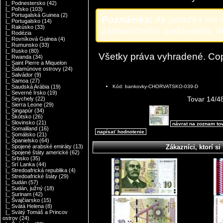
|_ Podnestersko
(42)
|_ Poľsko
(103)
|_ Portugalská Guinea
(2)
Poznámka:
Ak položka nie 
|_ Portugalsko
(14)
|_ Rakúsko
(33)
zahraničného dodávateľa, dod
|_ Rodézia
|_ Rovníková Guinea
(4)
|_ Rumunsko
(33)
|_ Rusko
(80)
Všetky práva vyhradené. Co
|_ Rwanda
(34)
|_ Saint Pierre a Miquelon
|_ Šalamúnove ostrovy
(24)
|_ Salvádor
(9)
|_ Samoa
(27)
Kód: bankovky-CHORVATSKO-039-D
|_ Saudská Arábia
(19)
|_ Severné Írsko
(19)
Tovar 14/4
|_ Seychely
(22)
|_ Sierra Leone
(29)
|_ Singapúr
(34)
|_ Škótsko
(26)
|_ Slovinsko
(21)
návrat na zoznam to
|_ Somaliland
(16)
napísať hodnotenie
|_ Somálsko
(21)
|_ Španielsko
(64)
Zákazníci, ktorí si 
|_ Spojené arabské emiráty
(13)
|_ Spojené štáty americké
(62)
|_ Srbsko
(35)
|_ Srí Lanka
(44)
|_ Stredoafrická republika
(4)
|_ Stredoafrické štáty
(29)
|_ Sudán
(57)
|_ Sudán, južný
(18)
|_ Surinam
(42)
|_ Švajčiarsko
(15)
|_ Svätá Helena
(8)
|_ Svätý Tomáš a Princov
ostrov
(24)