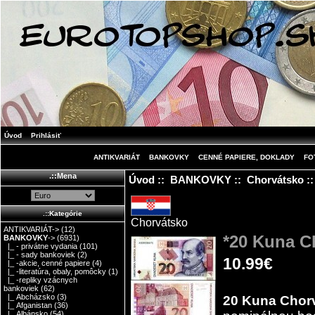
Úvod
Prihlásiť
ANTIKVARIÁT
BANKOVKY
CENNÉ PAPIERE, DOKLADY
FO
.::Mena
Úvod
::
BANKOVKY
::
Chorvátsko
::
.::Kategórie
Chorvátsko
ANTIKVARIÁT->
(12)
*20 Kuna C
BANKOVKY
->
(6931)
|_ - privátne vydania
(101)
|_ - sady bankoviek
(2)
10.99€
|_ -akcie, cenné papiere
(4)
|_ -literatúra, obaly, pomôcky
(1)
|_ -repliky vzácnych
bankoviek
(62)
|_ Abcházsko
(3)
20 Kuna Chor
|_ Afganistan
(36)
|_ Albánsko
(54)