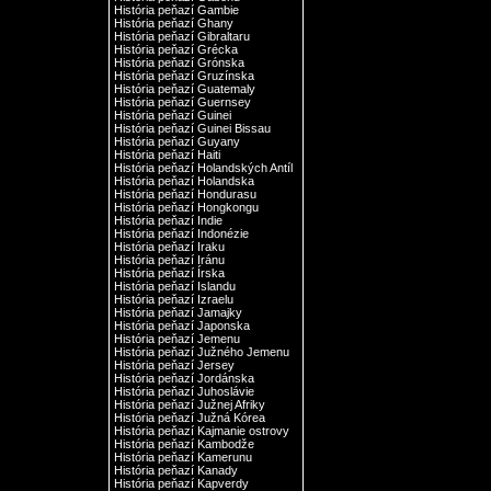
História peňazí Gambie
História peňazí Ghany
História peňazí Gibraltaru
História peňazí Grécka
História peňazí Grónska
História peňazí Gruzínska
História peňazí Guatemaly
História peňazí Guernsey
História peňazí Guinei
História peňazí Guinei Bissau
História peňazí Guyany
História peňazí Haiti
História peňazí Holandských Antíl
História peňazí Holandska
História peňazí Hondurasu
História peňazí Hongkongu
História peňazí Indie
História peňazí Indonézie
História peňazí Iraku
História peňazí Iránu
História peňazí Írska
História peňazí Islandu
História peňazí Izraelu
História peňazí Jamajky
História peňazí Japonska
História peňazí Jemenu
História peňazí Južného Jemenu
História peňazí Jersey
História peňazí Jordánska
História peňazí Juhoslávie
História peňazí Južnej Afriky
História peňazí Južná Kórea
História peňazí Kajmanie ostrovy
História peňazí Kambodže
História peňazí Kamerunu
História peňazí Kanady
História peňazí Kapverdy