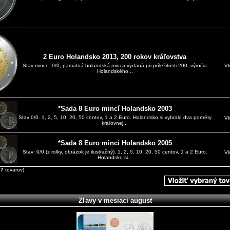
2 Euro Holandsko 2013, 200 rokov kráľovstva
Vl
Stav mince: 0/0, pamätná holandská minca vydaná pri príležitosti 200. výročia
Holandského...
*Sada 8 Euro mincí Holandsko 2003
Stav:0/0. 1, 2, 5, 10, 20, 50 centov, 1 a 2 Euro. Holandsko si vybralo dva portréty
Vl
kráľovnej...
*Sada 8 Euro mincí Holandsko 2005
Stav: 0/0 (z rolky, obrázok je ilustračný). 1, 2, 5, 10, 20, 50 centov, 1 a 2 Euro.
Vl
Holandsko si...
z
7
tovarov)
Zľavy v mesiaci august