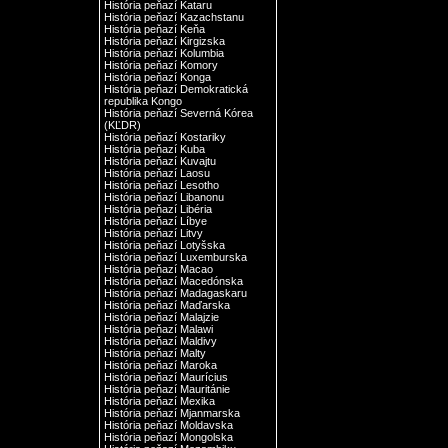
História peňazí Kataru
História peňazí Kazachstanu
História peňazí Keňa
História peňazí Kirgizska
História peňazí Kolumbia
História peňazí Komory
História peňazí Konga
História peňazí Demokratická
republika Kongo
História peňazí Severná Kórea
(KĽDR)
História peňazí Kostariky
História peňazí Kuba
História peňazí Kuvajtu
História peňazí Laosu
História peňazí Lesotho
História peňazí Libanonu
História peňazí Libéria
História peňazí Líbye
História peňazí Litvy
História peňazí Lotyšska
História peňazí Luxemburska
História peňazí Macao
História peňazí Macedónska
História peňazí Madagaskaru
História peňazí Maďarska
História peňazí Malajzie
História peňazí Malawi
História peňazí Maldivy
História peňazí Malty
História peňazí Maroka
História peňazí Maurícius
História peňazí Mauritánie
História peňazí Mexika
História peňazí Mjanmarska
História peňazí Moldavska
História peňazí Mongolska