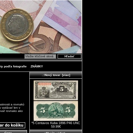
ty podľa fotografie
ZNÁMKY
.::Nový tovar [viac]
stnosti a rovnakú
 vydávať len v
ovať rovnako ako
*5 Centavos Kuba 1896 P46 UNC
59.99€
Cena