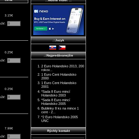
.::Musíte vidieť ...
3.15€
ožiť:
.::Jazyk
0.25€
.::Najpredávanejšie
ožiť:
2 Euro Holandsko 2013, 200
rokov...
1 Euro Cent Holandsko
2000
1 Euro Cent Holandsko
2001
0.25€
*Sada 8 Euro mincí
Holandsko 2003
ožiť:
*Sada 8 Euro mincí
Holandsko 2005
Bublinky 8 ks na mince 1
cent - 2...
*2 Euro Holandsko 2005
UNC
7.99€
Rýchly kontakt
ožiť: