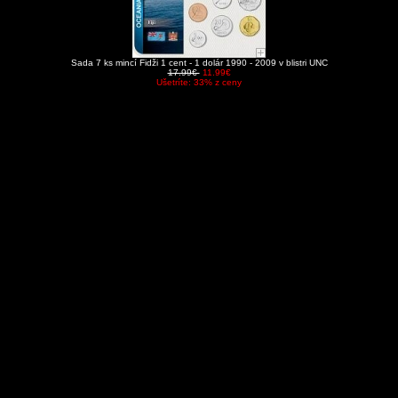
Sada 7 ks mincí Fidži 1 cent - 1 dolár 1990 - 2009 v blistri UNC
17.99€
11.99€
Ušetríte: 33% z ceny