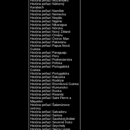
História peňazí Mozambiku
História peňazí Náhorný
Karabach
História peňazí Namíbie
História peňazí Nemecka
História peňazí Nepálu
História peňazí Nigérie
História peňazí Nikaragua
História peňazí Nórska
História peňazí Nový Zéland
História peňazí Ománu
História peňazí Ostrov Man
História peňazí Pakistanu
História peňazí Papua Nová
Guinea
História peňazí Paraguaju
História peňazí Peru
História peňazí Podnesterska
História peňazí Poľska
História peňazí Portugalská
Guinea
História peňazí Portugalska
História peňazí Rakúska
História peňazí Rodézie
História peňazí Rovníková Guinea
História peňazí Rumunsko
História peňazí Ruska
História peňazí Rwandy
História peňazí Saint Pierre a
Miquelon
História peňazí Šalamúnove
ostrovy
História peňazí Salvadoru
História peňazí Samoa
História peňazí Saudskej Arábie
História peňazí Severné Írsko
História peňazí Seychely
História peňazí Sierra Leone