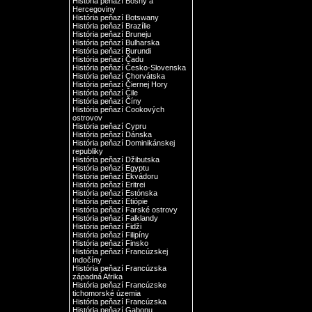
História peňazí Bosny a
Hercegoviny
História peňazí Botswany
História peňazí Brazílie
História peňazí Bruneju
História peňazí Bulharska
História peňazí Burundi
História peňazí Čadu
História peňazí Česko-Slovenska
História peňazí Chorvátska
História peňazí Čiernej Hory
História peňazí Čile
História peňazí Číny
História peňazí Cookových
ostrovov
História peňazí Cypru
História peňazí Dánska
História peňazí Dominikánskej
republiky
História peňazí Džibutska
História peňazí Egyptu
História peňazí Ekvádoru
História peňazí Eritrei
História peňazí Estónska
História peňazí Etiópie
História peňazí Farské ostrovy
História peňazí Falklandy
História peňazí Fidži
História peňazí Filipíny
História peňazí Finsko
História peňazí Francúzskej
Indočíny
História peňazí Francúzska
západná Afrika
História peňazí Francúzske
tichomorské územia
História peňazí Francúzska
História peňazí Gabonu