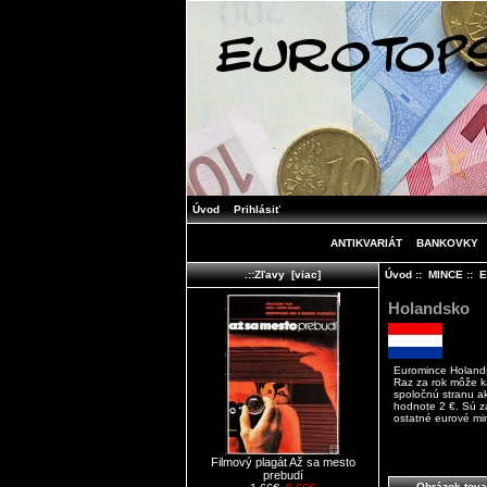
Úvod
Prihlásiť
ANTIKVARIÁT
BANKOVKY
Úvod
::
MINCE
::
E
.::Zľavy [viac]
Holandsko
Euromince Holand
Raz za rok môže k
spoločnú stranu a
hodnote 2 €. Sú z
ostatné eurové mi
Filmový plagát Až sa mesto
prebudí
Obrázok tova