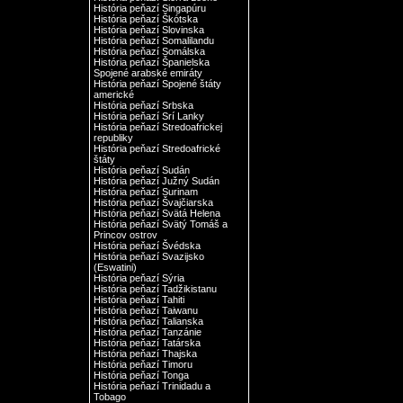
História peňazí Singapúru
História peňazí Škótska
História peňazí Slovinska
História peňazí Somalilandu
História peňazí Somálska
História peňazí Španielska
Spojené arabské emiráty
História peňazí Spojené štáty
americké
História peňazí Srbska
História peňazí Srí Lanky
História peňazí Stredoafrickej
republiky
História peňazí Stredoafrické
štáty
História peňazí Sudán
História peňazí Južný Sudán
História peňazí Surinam
História peňazí Švajčiarska
História peňazí Svätá Helena
História peňazí Svätý Tomáš a
Princov ostrov
História peňazí Švédska
História peňazí Svazijsko
(Eswatini)
História peňazí Sýria
História peňazí Tadžikistanu
História peňazí Tahiti
História peňazí Taiwanu
História peňazí Talianska
História peňazí Tanzánie
História peňazí Tatárska
História peňazí Thajska
História peňazí Timoru
História peňazí Tonga
História peňazí Trinidadu a
Tobago