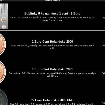
Bublinky 8 ks na mince 1 cent - 2 Euro
Cena za 1 sadu, 8 kapsúl: 1 cent, 2 centy, 5 centov, 10 centov, 20 centov, 50
Vl
centov, 1 euro a na...
1 Euro Cent Holandsko 2000
Vl
Stav mince: 0/0, katalóg: 3€, vyrazené len 200 tis. ks. Na minci je zobrazený
profil...
1 Euro Cent Holandsko 2001
Vl
Stav mince: 0/0. Na minci je zobrazený profil kráľovnej Beatrix a po obvode nápis
„Beatrix,...
*2 Euro Holandsko 2005 UNC
Vl
Stav 0/0, katalóg: 12 €, vyrazené 200 tis. ks. Mince 1 € a 2 €: zobrazujú profil...