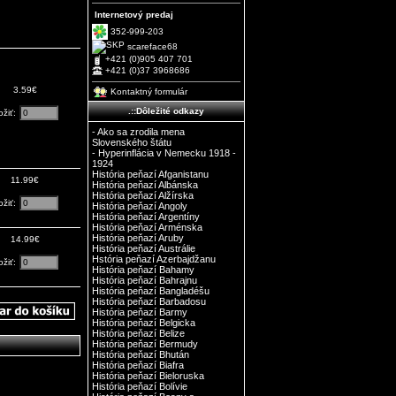
Internetový predaj
352-999-203
scareface68
+421 (0)905 407 701
+421 (0)37 3968686
3.59€
Kontaktný formulár
.::Dôležité odkazy
ožiť:
- Ako sa zrodila mena
Slovenského štátu
- Hyperinflácia v Nemecku 1918 -
1924
História peňazí Afganistanu
11.99€
História peňazí Albánska
História peňazí Alžírska
ožiť:
História peňazí Angoly
História peňazí Argentíny
História peňazí Arménska
História peňazí Aruby
14.99€
História peňazí Austrálie
Hstória peňazí Azerbajdžanu
ožiť:
História peňazí Bahamy
História peňazí Bahrajnu
História peňazí Bangladéšu
História peňazí Barbadosu
História peňazí Barmy
História peňazí Belgicka
História peňazí Belize
História peňazí Bermudy
História peňazí Bhután
História peňazí Biafra
História peňazí Bieloruska
História peňazí Bolívie