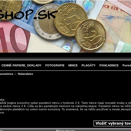
CENNÉ PAPIERE, DOKLADY
FOTOGRAFIE
MINCE
PLAGÁTY
POHĽADNICE
Portré
uromince
:: Holandsko
ska.
aždá krajina eurozóny vydať pamätnú mincu v hodnote 2 €. Tieto mince majú rovnaké znaky a vla
ko bežné mince 2 €. Líšia sa len pamätným motívom na národnej strane. Pamätné mince sa môžu
ákonným platidlom na celom území eurozóny. To znamená, že sa môžu používať a musia akcept
nce.
ru
Názov tovaru