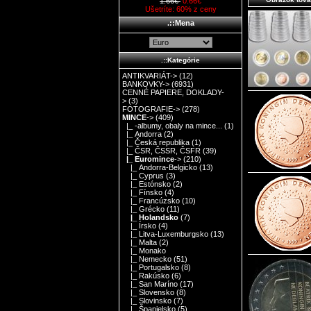
1.66€
0.66€
Ušetríte: 60% z ceny
.::Mena
.::Kategórie
ANTIKVARIÁT->
(12)
BANKOVKY->
(6931)
CENNÉ PAPIERE, DOKLADY-
>
(3)
FOTOGRAFIE->
(278)
MINCE
->
(409)
|_ -albumy, obaly na mince...
(1)
|_ Andorra
(2)
|_ Česká republika
(1)
|_ ČSR, ČSSR, ČSFR
(39)
|_ Euromince
->
(210)
|_ Andorra-Belgicko
(13)
|_ Cyprus
(3)
|_ Estónsko
(2)
|_ Fínsko
(4)
|_ Francúzsko
(10)
|_ Grécko
(11)
|_ Holandsko
(7)
|_ Írsko
(4)
|_ Litva-Luxemburgsko
(13)
|_ Malta
(2)
|_ Monako
|_ Nemecko
(51)
|_ Portugalsko
(8)
|_ Rakúsko
(6)
|_ San Maríno
(17)
|_ Slovensko
(8)
|_ Slovinsko
(7)
|_ Španielsko
(5)