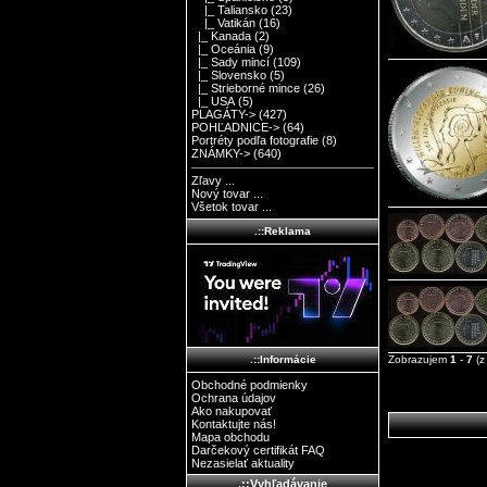
|_ Taliansko
(23)
|_ Vatikán
(16)
|_ Kanada
(2)
|_ Oceánia
(9)
|_ Sady mincí
(109)
|_ Slovensko
(5)
|_ Strieborné mince
(26)
|_ USA
(5)
PLAGÁTY->
(427)
POHĽADNICE->
(64)
Portréty podľa fotografie
(8)
ZNÁMKY->
(640)
Zľavy ...
Nový tovar ...
Všetok tovar ...
.::Reklama
Zobrazujem
1
-
7
(
.::Informácie
Obchodné podmienky
Ochrana údajov
Ako nakupovať
Kontaktujte nás!
Mapa obchodu
Darčekový certifikát FAQ
Nezasielať aktuality
.::Vyhľadávanie