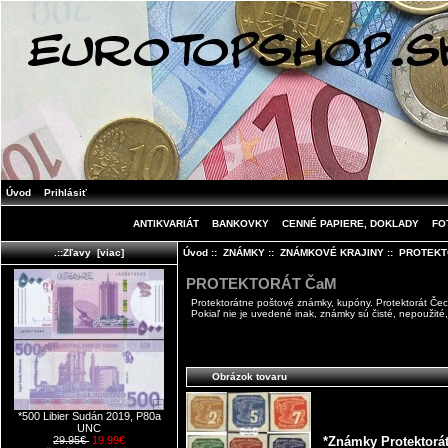
Úvod
Prihlásiť
ANTIKVARIÁT
BANKOVKY
CENNÉ PAPIERE, DOKLADY
FO
Úvod
::
ZNÁMKY
::
ZNÁMKOVÉ KRAJINY
:: PROTEKT
.::Zľavy [viac]
PROTEKTORÁT ČaM
Protektorátne poštové známky, kupóny. Protektorát Č
Pokiaľ nie je uvedené inak, známky sú čisté, nepoužité, 
Obrázok tovaru
*500 Libier Sudán 2019, P80a
UNC
*Známky Protektorá
29.95€
19.99€