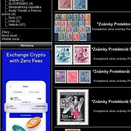
|_ Shajrah
(1)
|_ SLOVENSKO
(4)
|_ Stredoafrická republika
|_ Svätý Tomáš a Princov
ostrov
(4)
|_ Svet
(17)
|_ USA
(2)
*Známky Protektorá
|_ Vatikán
(87)
Kompletná séria známky Prot
Zľavy ...
Nový tovar ...
Všetok tovar ...
.::Reklama
*Známky Protektorát 
Kompletná séria známky Pr
*Známky Protektorát
Kompletná séria známky Pr
*Známky Protektorát 
Kompletná séria známky Pr