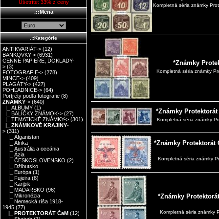
Ušetríte: 33% z ceny
Kompletná séria známky Prot
.::Mena
.::Kategórie
ANTIKVARIÁT->
(12)
BANKOVKY->
(6931)
CENNÉ PAPIERE, DOKLADY-
*Známky Prote
>
(3)
Kompletná séria známky Pr
FOTOGRAFIE->
(278)
MINCE->
(409)
PLAGÁTY->
(427)
POHĽADNICE->
(64)
Portréty podľa fotografie
(8)
ZNÁMKY
->
(640)
|_ ALBUMY
(1)
*Známky Protektorát
|_ BALÍČKY ZNÁMOK->
(27)
|_ TEMATICKÉ ZNÁMKY->
(301)
Kompletná séria známky Pro
|_ ZNÁMKOVÉ KRAJINY
-
>
(311)
|_ Afganistan
*Známky Protektorát Č
|_ Afrika
|_ Austrália a oceánia
|_ Ázia
Kompletná séria známky Pro
|_ ČESKOSLOVENSKO
(2)
|_ Džibutsko
|_ Európa
(1)
|_ Fujeira
(8)
|_ Karibik
|_ MAĎARSKO
(96)
*Známky Protektorát
|_ Mikronézia
|_ Nemecká ríša 1918-
1945
(77)
Kompletná séria známky P
|_ PROTEKTORÁT ČaM
(12)