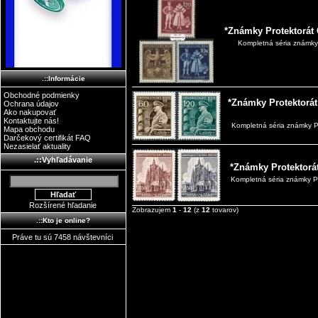
*Známky Protektorát 
Kompletná séria známky 
.::Informácie
Obchodné podmienky
*Známky Protektorát
Ochrana údajov
Ako nakupovať
Kontaktujte nás!
Kompletná séria známky P
Mapa obchodu
Darčekový certifikát FAQ
Nezasielať aktuality
.::Vyhľadávanie
*Známky Protektorá
Kompletná séria známky Pr
Rozšírené hľadanie
Zobrazujem
1
-
12
(z
12
tovarov)
.::Kto je online?
Práve tu sú 7458 návštevníci