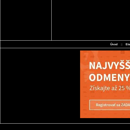
Úvod
::
Et