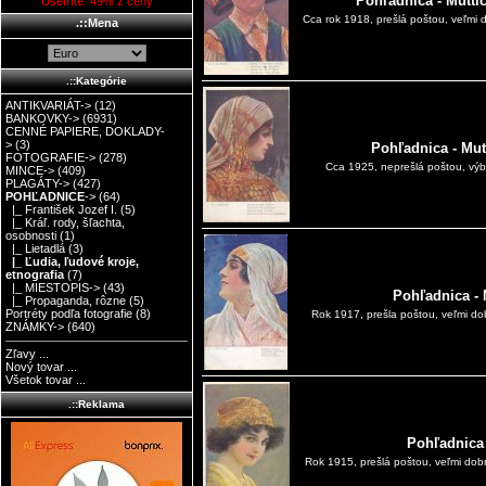
Pohľadnica - Mutti
Ušetríte: 49% z ceny
Cca rok 1918, prešlá poštou, veľmi 
.::Mena
.::Kategórie
ANTIKVARIÁT->
(12)
BANKOVKY->
(6931)
CENNÉ PAPIERE, DOKLADY-
>
(3)
Pohľadnica - Mut
FOTOGRAFIE->
(278)
Cca 1925, neprešlá poštou, výbo
MINCE->
(409)
PLAGÁTY->
(427)
POHĽADNICE
->
(64)
|_ František Jozef I.
(5)
|_ Kráľ. rody, šľachta,
osobnosti
(1)
|_ Lietadlá
(3)
|_ Ľudia, ľudové kroje,
etnografia
(7)
|_ MIESTOPIS->
(43)
Pohľadnica - 
|_ Propaganda, rôzne
(5)
Portréty podľa fotografie
(8)
Rok 1917, prešla poštou, veľmi do
ZNÁMKY->
(640)
Zľavy ...
Nový tovar ...
Všetok tovar ...
.::Reklama
Pohľadnica 
Rok 1915, prešlá poštou, veľmi dobr