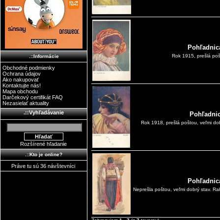
Pohľadnica
Rok 1915, prešlá pošt
.::Informácie
Obchodné podmienky
Ochrana údajov
Ako nakupovať
Kontaktujte nás!
Mapa obchodu
Darčekový certifikát FAQ
Nezasielať aktuality
.::Vyhľadávanie
Pohľadnic
Rok 1918, prešlá poštou, veľmi do
Rozšírené hľadanie
.::Kto je online?
Práve tu sú 36 návštevníci
Pohľadnica
Neprešla poštou, veľmi dobrý stav. Ra