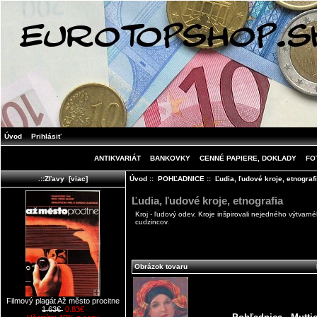
Úvod
Prihlásiť
ANTIKVARIÁT
BANKOVKY
CENNÉ PAPIERE, DOKLADY
FO
Úvod
::
POHĽADNICE
:: Ľudia, ľudové kroje, etnograf
.::Zľavy [viac]
Ľudia, ľudové kroje, etnografia
Kroj - ľudový odev. Kroje inšpirovali nejedného výtva
cudzincov.
Obrázok tovaru
Filmový plagát Až město procitne
1.63€
0.83€