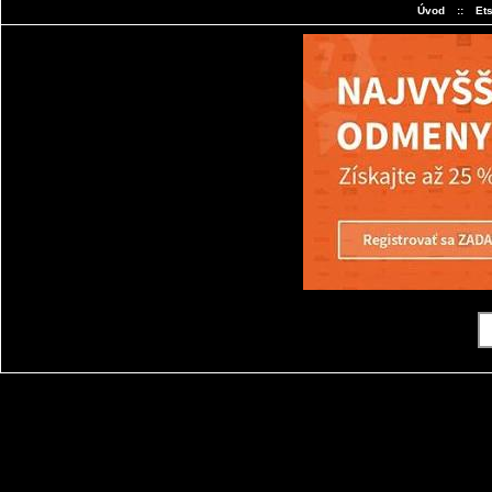
Úvod
::
Et