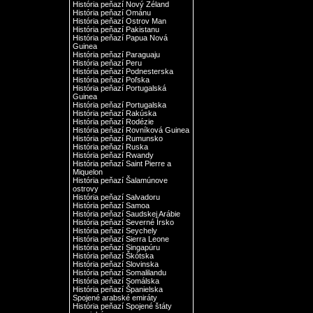
História peňazí Nový Zéland
História peňazí Ománu
História peňazí Ostrov Man
História peňazí Pakistanu
História peňazí Papua Nová
Guinea
História peňazí Paraguaju
História peňazí Peru
História peňazí Podnesterska
História peňazí Poľska
História peňazí Portugalská
Guinea
História peňazí Portugalska
História peňazí Rakúska
História peňazí Rodézie
História peňazí Rovníková Guinea
História peňazí Rumunsko
História peňazí Ruska
História peňazí Rwandy
História peňazí Saint Pierre a
Miquelon
História peňazí Šalamúnove
ostrovy
História peňazí Salvadoru
História peňazí Samoa
História peňazí Saudskej Arábie
História peňazí Severné Írsko
História peňazí Seychely
História peňazí Sierra Leone
História peňazí Singapúru
História peňazí Škótska
História peňazí Slovinska
História peňazí Somalilandu
História peňazí Somálska
História peňazí Španielska
Spojené arabské emiráty
História peňazí Spojené štáty