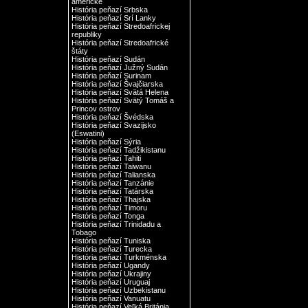
americké
História peňazí Srbska
História peňazí Srí Lanky
História peňazí Stredoafrickej
republiky
História peňazí Stredoafrické
štáty
História peňazí Sudán
História peňazí Južný Sudán
História peňazí Surinam
História peňazí Švajčiarska
História peňazí Svätá Helena
História peňazí Svätý Tomáš a
Princov ostrov
História peňazí Švédska
História peňazí Svazijsko
(Eswatini)
História peňazí Sýria
História peňazí Tadžikistanu
História peňazí Tahiti
História peňazí Taiwanu
História peňazí Talianska
História peňazí Tanzánie
História peňazí Tatárska
História peňazí Thajska
História peňazí Timoru
História peňazí Tonga
História peňazí Trinidadu a
Tobago
História peňazí Tuniska
História peňazí Turecka
História peňazí Turkménska
História peňazí Ugandy
História peňazí Ukrajiny
História peňazí Uruguaj
História peňazí Uzbekistanu
História peňazí Vanuatu
História peňazí Veľká Británia