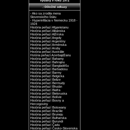
vydaný v roku 1972
.::Dôležité odkazy
- Ako sa zrodila mena
Slovenského štátu
- Hyperinflácia v Nemecku 1918 -
1924
História peňazí Afganistanu
História peňazí Albánska
História peňazí Alžírska
História peňazí Angoly
História peňazí Argentíny
História peňazí Arménska
História peňazí Aruby
História peňazí Austrálie
Hstória peňazí Azerbajdžanu
História peňazí Bahamy
História peňazí Bahrajnu
História peňazí Bangladéšu
História peňazí Barbadosu
História peňazí Barmy
História peňazí Belgicka
História peňazí Belize
História peňazí Bermudy
História peňazí Bhután
História peňazí Biafra
História peňazí Bieloruska
História peňazí Bolívie
História peňazí Bosny a
Hercegoviny
História peňazí Botswany
História peňazí Brazílie
História peňazí Bruneju
História peňazí Bulharska
História peňazí Burundi
História peňazí Čadu
História peňazí Česko-Slovenska