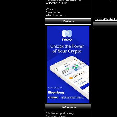
ZNÁMKY->
(640)
Zľavy ...
Nový tovar ...
Všetok tovar ...
napísať hodnote
.::Reklama
.::Informácie
Obchodné podmienky
Ochrana údajov