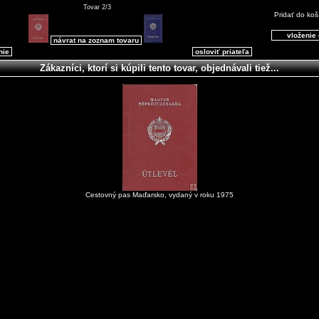
Tovar 2/3
Pridať do koš
návrat na zoznam tovaru
nie
osloviť priateľa
Zákazníci, ktorí si kúpili tento tovar, objednávali tiež...
Cestovný pas Maďarsko, vydaný v roku 1975