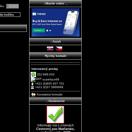
.::Musíte vidieť ...
íku:
.::Jazyk
Rýchly kontakt
Internetový predaj
352-999-203
scareface68
+421 (0)905 407 701
+421 (0)37 3968686
Kontaktný formulár
.::Oznámenie
Informujte ma o zmenách
Cestovný pas Maďarsko,