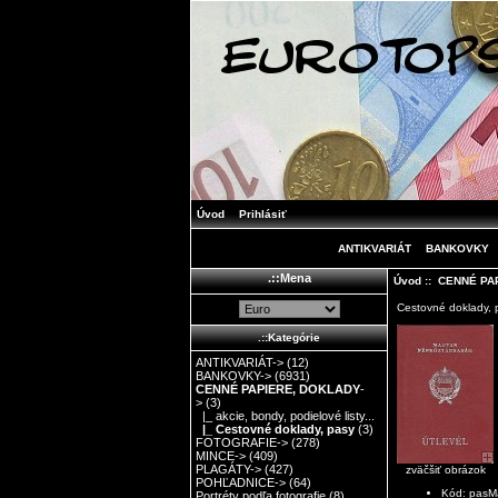
Úvod
Prihlásiť
ANTIKVARIÁT
BANKOVKY
.::Mena
Úvod
::
CENNÉ PA
Cestovné doklady, 
.::Kategórie
ANTIKVARIÁT->
(12)
BANKOVKY->
(6931)
CENNÉ PAPIERE, DOKLADY
-
>
(3)
|_ akcie, bondy, podielové listy...
|_ Cestovné doklady, pasy
(3)
FOTOGRAFIE->
(278)
MINCE->
(409)
PLAGÁTY->
(427)
zväčšiť obrázok
POHĽADNICE->
(64)
Kód: pasM
Portréty podľa fotografie
(8)