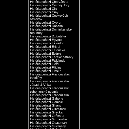
História peňazí Chorvátska
História peňazí Čiernej Hory
História peňazí Čile
História peňazí Číny
História peňazí Cookových
ostrovov
História peňazí Cypru
História peňazí Dánska
História peňazí Dominikánskej
republiky
História peňazí Džibutska
História peňazí Egyptu
História peňazí Ekvádoru
História peňazí Eritrei
História peňazí Estónska
História peňazí Etiópie
História peňazí Farské ostrovy
História peňazí Falklandy
História peňazí Fidži
História peňazí Filipíny
História peňazí Finsko
História peňazí Francúzskej
Indočíny
História peňazí Francúzska
západná Afrika
História peňazí Francúzske
tichomorské územia
História peňazí Francúzska
História peňazí Gabonu
História peňazí Gambie
História peňazí Ghany
História peňazí Gibraltaru
História peňazí Grécka
História peňazí Grónska
História peňazí Gruzínska
História peňazí Guatemaly
História peňazí Guernsey