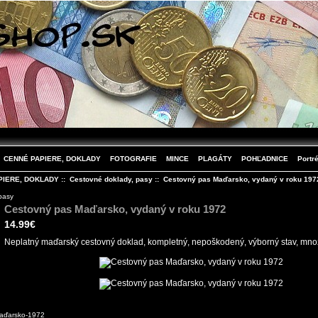
CENNÉ PAPIERE, DOKLADY
FOTOGRAFIE
MINCE
PLAGÁTY
POHĽADNICE
Portré
PIERE, DOKLADY
::
Cestovné doklady, pasy
:: Cestovný pas Maďarsko, vydaný v roku 197
pasy
Cestovný pas Maďarsko, vydaný v roku 1972
14.99€
Neplatný maďarský cestovný doklad, kompletný, nepoškodený, výborný stav, množ
aďarsko-1972