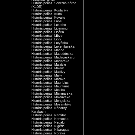
História peňazí Severná Kórea
(KĽDR)
História peňazí Kostariky
História peňazí Kuba
História peňazí Kuvajtu
História peňazí Laosu
História peňazí Lesotho
História peňazí Libanonu
História peňazí Libéria
História peňazí Líbye
História peňazí Litvy
História peňazí Lotyšska
História peňazí Luxemburska
História peňazí Macao
História peňazí Macedónska
História peňazí Madagaskaru
História peňazí Maďarska
História peňazí Malajzie
História peňazí Malawi
História peňazí Maldivy
História peňazí Malty
História peňazí Maroka
História peňazí Maurícius
História peňazí Mauritánie
História peňazí Mexika
História peňazí Mjanmarska
História peňazí Moldavska
História peňazí Mongolska
História peňazí Mozambiku
História peňazí Náhorný
Karabach
História peňazí Namíbie
História peňazí Nemecka
História peňazí Nepálu
História peňazí Nigérie
História peňazí Nikaragua
História peňazí Nórska