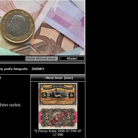
ty podľa fotografie
ZNÁMKY
2
.::Nový tovar [viac]
stvo razítok.
*5 Pesos Kuba 1896-97 P48 XF
17.99€