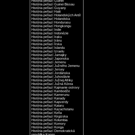
História peňazí Guinei
História peňazí Guinei Bissau
História peňazí Guyany
História peňazí Haiti
História peňazí Holandských Antíl
História peňazí Holandska
História peňazí Hondurasu
História peňazí Hongkongu
História peňazí Indie
História peňazí Indonézie
História peňazí Iraku
História peňazí Iránu
História peňazí Írska
História peňazí Islandu
História peňazí Izraelu
História peňazí Jamajky
História peňazí Japonska
História peňazí Jemenu
História peňazí Južného Jemenu
História peňazí Jersey
História peňazí Jordánska
História peňazí Juhoslávie
História peňazí Južnej Afriky
História peňazí Južná Kórea
História peňazí Kajmanie ostrovy
História peňazí Kambodže
História peňazí Kamerunu
História peňazí Kanady
História peňazí Kapverdy
História peňazí Kataru
História peňazí Kazachstanu
História peňazí Keňa
História peňazí Kirgizska
História peňazí Kolumbia
História peňazí Komory
História peňazí Konga
História peňazí Demokratická
republika Kongo