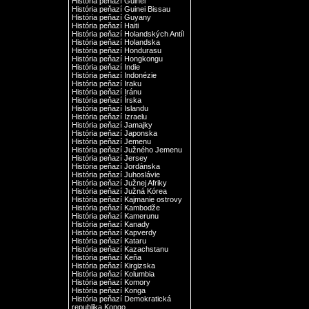
História peňazí Guinei
História peňazí Guinei Bissau
História peňazí Guyany
História peňazí Haiti
História peňazí Holandských Antíl
História peňazí Holandska
História peňazí Hondurasu
História peňazí Hongkongu
História peňazí Indie
História peňazí Indonézie
História peňazí Iraku
História peňazí Iránu
História peňazí Írska
História peňazí Islandu
História peňazí Izraelu
História peňazí Jamajky
História peňazí Japonska
História peňazí Jemenu
História peňazí Južného Jemenu
História peňazí Jersey
História peňazí Jordánska
História peňazí Juhoslávie
História peňazí Južnej Afriky
História peňazí Južná Kórea
História peňazí Kajmanie ostrovy
História peňazí Kambodže
História peňazí Kamerunu
História peňazí Kanady
História peňazí Kapverdy
História peňazí Kataru
História peňazí Kazachstanu
História peňazí Keňa
História peňazí Kirgizska
História peňazí Kolumbia
História peňazí Komory
História peňazí Konga
História peňazí Demokratická
republika Kongo