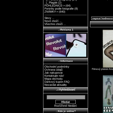
|_ Plagátt
(2)
POHLEDNICE->
(64)
Portréty podle fotografie
(8)
ZNÁMKY->
(640)
Slevy ...
napsat hodnoce
Nové zboží ...
Všechno zboží ...
.::Reklama 1
.::Informace
Obchodní podmínky
Filmový plakát At
Ochrana údajů
Jak nakupovat
Kontaktujte nás!
Mapa obchodu
Dárkový kupón FAQ
Nezasílat aktuality
.::Vyhledávaní
Rozšířené hledání
.::Kdo je online?