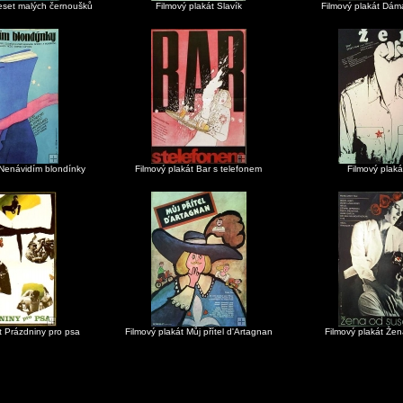
Deset malých černoušků
Filmový plakát Slavík
Filmový plakát Dám
 Nenávidím blondínky
Filmový plakát Bar s telefonem
Filmový plaká
t Prázdniny pro psa
Filmový plakát Můj přítel d'Artagnan
Filmový plakát Že