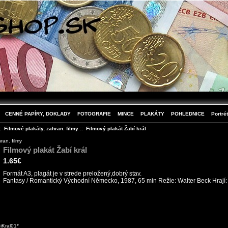
CENNÉ PAPÍRY, DOKLADY
FOTOGRAFIE
MINCE
PLAKÁTY
POHLEDNICE
Portrét
::
Filmové plakáty, zahran. filmy
:: Filmový plakát Žabí král
ran. filmy
Filmový plakát Žabí král
1.65€
Formát A3, plagát je v strede preložený,dobrý stav.
Fantasy / Romantický Východní Německo, 1987, 65 min Režie: Walter Beck Hrají
iKral01*