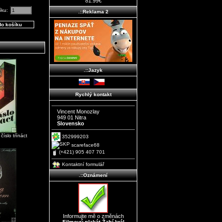
81.99€
íku:
.::Reklama 2
.::Jazyk
Rychlý kontakt
Vincent Monozlay
949 01 Nitra
Slovensko
číslo tŕínáct
352999203
scareface68
(+421) 905 407 701
Kontaktní formulář
.::Oznámení
Informujte mě o změnách