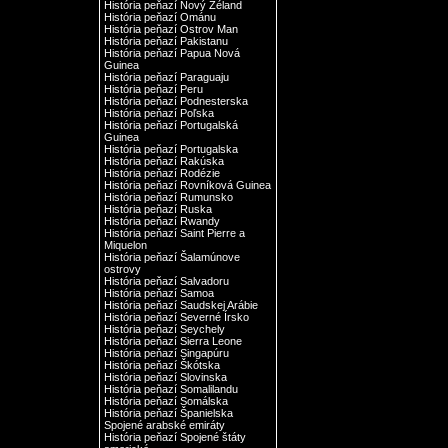
História peňazí Nový Zéland
História peňazí Ománu
História peňazí Ostrov Man
História peňazí Pakistanu
História peňazí Papua Nová
Guinea
História peňazí Paraguaju
História peňazí Peru
História peňazí Podnesterska
História peňazí Poľska
História peňazí Portugalská
Guinea
História peňazí Portugalska
História peňazí Rakúska
História peňazí Rodézie
História peňazí Rovníková Guinea
História peňazí Rumunsko
História peňazí Ruska
História peňazí Rwandy
História peňazí Saint Pierre a
Miquelon
História peňazí Šalamúnove
ostrovy
História peňazí Salvadoru
História peňazí Samoa
História peňazí Saudskej Arábie
História peňazí Severné Írsko
História peňazí Seychely
História peňazí Sierra Leone
História peňazí Singapúru
História peňazí Škótska
História peňazí Slovinska
História peňazí Somalilandu
História peňazí Somálska
História peňazí Španielska
Spojené arabské emiráty
História peňazí Spojené štáty