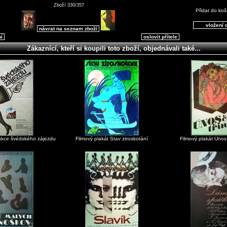
Zboží 330/357
Přidat do koš
návrat na seznam zboží
ní
oslovit přítele
Zákaznící, kteří si koupili toto zboží, objednávali také...
rakce švédského zájezdu
Filmový plakát Stav ztroskotání
Filmový plakát Únos 