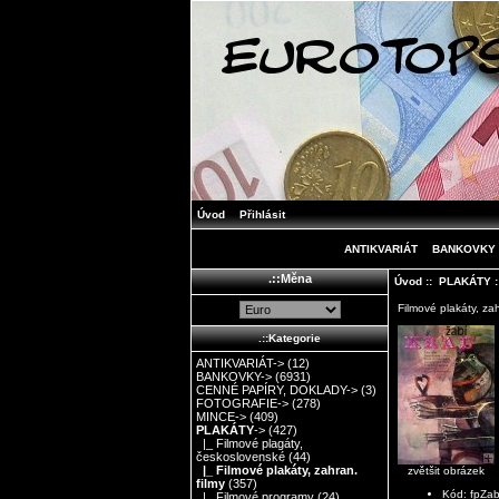
Úvod
Přihlásit
ANTIKVARIÁT
BANKOVKY
.::Měna
Úvod
::
PLAKÁTY
Filmové plakáty, zah
.::Kategorie
ANTIKVARIÁT->
(12)
BANKOVKY->
(6931)
CENNÉ PAPÍRY, DOKLADY->
(3)
FOTOGRAFIE->
(278)
MINCE->
(409)
PLAKÁTY
->
(427)
|_ Filmové plagáty,
československé
(44)
|_ Filmové plakáty, zahran.
zvětšit obrázek
filmy
(357)
Kód: fpZab
|_ Filmové programy
(24)