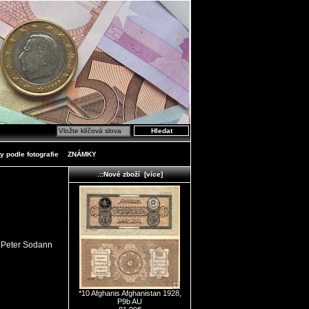
y podle fotografie
ZNÁMKY
.::Nové zboží [více]
: Peter Sodann
*10 Afghanis Afghanistan 1928,
P9b AU