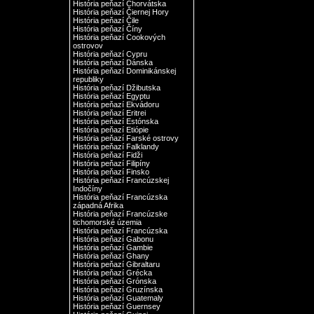
História peňazí Chorvátska
História peňazí Čiernej Hory
História peňazí Čile
História peňazí Číny
História peňazí Cookových
ostrovov
História peňazí Cypru
História peňazí Dánska
História peňazí Dominikánskej
republiky
História peňazí Džibutska
História peňazí Egyptu
História peňazí Ekvádoru
História peňazí Eritrei
História peňazí Estónska
História peňazí Etiópie
História peňazí Farské ostrovy
História peňazí Falklandy
História peňazí Fidži
História peňazí Filipíny
História peňazí Finsko
História peňazí Francúzskej
Indočíny
História peňazí Francúzska
západná Afrika
História peňazí Francúzske
tichomorské územia
História peňazí Francúzska
História peňazí Gabonu
História peňazí Gambie
História peňazí Ghany
História peňazí Gibraltaru
História peňazí Grécka
História peňazí Grónska
História peňazí Gruzínska
História peňazí Guatemaly
História peňazí Guernsey