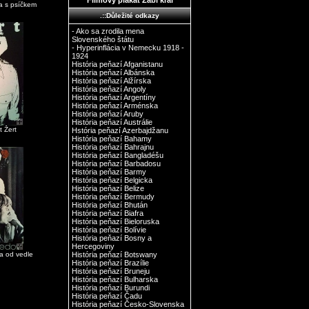
Filmový plakát Žabí král
a s psíčkem
.::Důležité odkazy
- Ako sa zrodila mena
Slovenského štátu
- Hyperinflácia v Nemecku 1918 -
1924
História peňazí Afganistanu
História peňazí Albánska
História peňazí Alžírska
História peňazí Angoly
História peňazí Argentíny
História peňazí Arménska
História peňazí Aruby
História peňazí Austrálie
t Žert
Hstória peňazí Azerbajdžanu
História peňazí Bahamy
História peňazí Bahrajnu
História peňazí Bangladéšu
História peňazí Barbadosu
História peňazí Barmy
História peňazí Belgicka
História peňazí Belize
História peňazí Bermudy
História peňazí Bhután
História peňazí Biafra
História peňazí Bieloruska
História peňazí Bolívie
História peňazí Bosny a
Hercegoviny
na od vedle
História peňazí Botswany
História peňazí Brazílie
História peňazí Bruneju
História peňazí Bulharska
História peňazí Burundi
História peňazí Čadu
História peňazí Česko-Slovenska