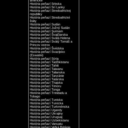
americké
História peňazí Srbska
História peňazí Srí Lanky
História peňazí Stredoafrickej
republiky
História peňazí Stredoafrické
štáty
História peňazí Sudán
História peňazí Južný Sudán
História peňazí Surinam
História peňazí Švajčiarska
História peňazí Svätá Helena
História peňazí Svätý Tomáš a
Princov ostrov
História peňazí Švédska
História peňazí Svazijsko
(Eswatini)
História peňazí Sýria
História peňazí Tadžikistanu
História peňazí Tahiti
História peňazí Taiwanu
História peňazí Talianska
História peňazí Tanzánie
História peňazí Tatárska
História peňazí Thajska
História peňazí Timoru
História peňazí Tonga
História peňazí Trinidadu a
Tobago
História peňazí Tuniska
História peňazí Turecka
História peňazí Turkménska
História peňazí Ugandy
História peňazí Ukrajiny
História peňazí Uruguaj
História peňazí Uzbekistanu
História peňazí Vanuatu
História peňazí Veľká Británia