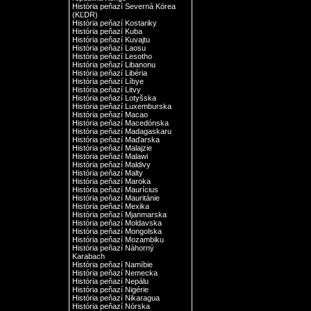
História peňazí Severná Kórea
(KĽDR)
História peňazí Kostariky
História peňazí Kuba
História peňazí Kuvajtu
História peňazí Laosu
História peňazí Lesotho
História peňazí Libanonu
História peňazí Libéria
História peňazí Líbye
História peňazí Litvy
História peňazí Lotyšska
História peňazí Luxemburska
História peňazí Macao
História peňazí Macedónska
História peňazí Madagaskaru
História peňazí Maďarska
História peňazí Malajzie
História peňazí Malawi
História peňazí Maldivy
História peňazí Malty
História peňazí Maroka
História peňazí Maurícius
História peňazí Mauritánie
História peňazí Mexika
História peňazí Mjanmarska
História peňazí Moldavska
História peňazí Mongolska
História peňazí Mozambiku
História peňazí Náhorný
Karabach
História peňazí Namíbie
História peňazí Nemecka
História peňazí Nepálu
História peňazí Nigérie
História peňazí Nikaragua
História peňazí Nórska