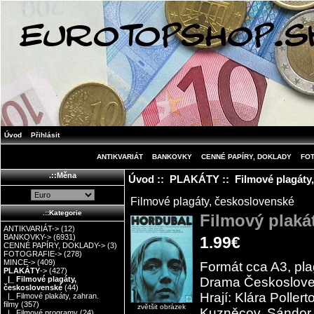
Úvod
Přihlásit
ANTIKVARIÁT
BANKOVKY
CENNÉ PAPÍRY, DOKLADY
FO
.::Měna
Úvod
::
PLAKÁTY
::
Filmové plagáty
Filmové plagáty, československé
.::Kategorie
Filmový plaká
ANTIKVARIÁT->
(12)
BANKOVKY->
(6931)
1.99€
CENNÉ PAPÍRY, DOKLADY->
(3)
FOTOGRAFIE->
(278)
MINCE->
(409)
Formát cca A3, plag
PLAKÁTY
->
(427)
Drama Českosloven
|_ Filmové plagáty,
československé
(44)
Hrají: Klára Poller
|_ Filmové plakáty, zahran.
filmy
(357)
zvětšit obrázek
Kuzněcov, Sándor O
|_ Filmové programy
(24)