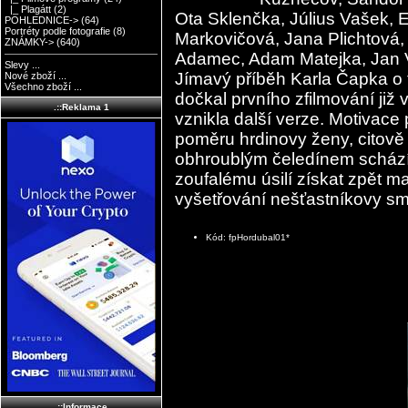
|_ Plagátt
(2)
Ota Sklenčka, Július Vašek, E
POHLEDNICE->
(64)
Portréty podle fotografie
(8)
Markovičová, Jana Plichtová, 
ZNÁMKY->
(640)
Adamec, Adam Matejka, Jan V
Slevy ...
Jímavý příběh Karla Čapka o 
Nové zboží ...
Všechno zboží ...
dočkal prvního zfilmování již
.::Reklama 1
vznikla další verze. Motivac
poměru hrdinovy ženy, citově 
obhroublým čeledínem schází v
zoufalému úsilí získat zpět m
vyšetřování nešťastníkovy smr
Kód: fpHordubal01*
.::Informace