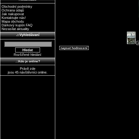
Obchodní podmínky
Ochrana údajů
Jak nakupovat
Kontaktujte nás!
Mapa obchodu
Dárkový kupón FAQ
Nezasílat aktuality
.::Vyhledávaní
n
napsat hodnocení
Rozšířené hledání
.::Kdo je online?
Právě zde
jsou 45 návštěvníci online.