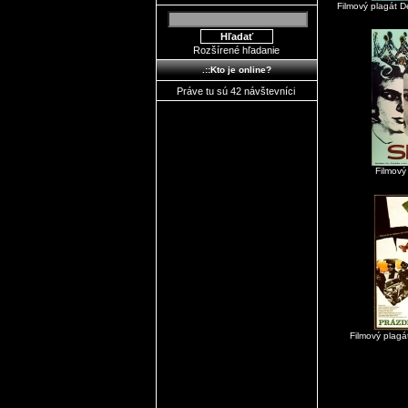
Filmový plagát 
Rozšírené hľadanie
.::Kto je online?
Práve tu sú 42 návštevníci
Filmový
Filmový plagá