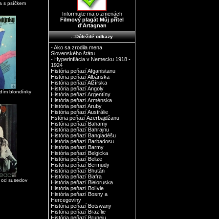
a s psíčkem
Informujte ma o zmenách
Filmový plagát Můj přítel
d'Artagnan
.::Dôležité odkazy
- Ako sa zrodila mena
Slovenského štátu
- Hyperinflácia v Nemecku 1918 -
1924
História peňazí Afganistanu
História peňazí Albánska
História peňazí Alžírska
História peňazí Angoly
idím blondínky
História peňazí Argentíny
História peňazí Arménska
História peňazí Aruby
História peňazí Austrálie
Hstória peňazí Azerbajdžanu
História peňazí Bahamy
História peňazí Bahrajnu
História peňazí Bangladéšu
História peňazí Barbadosu
História peňazí Barmy
História peňazí Belgicka
História peňazí Belize
História peňazí Bermudy
História peňazí Bhután
História peňazí Biafra
a od susedov
História peňazí Bieloruska
História peňazí Bolívie
História peňazí Bosny a
Hercegoviny
História peňazí Botswany
História peňazí Brazílie
História peňazí Bruneju