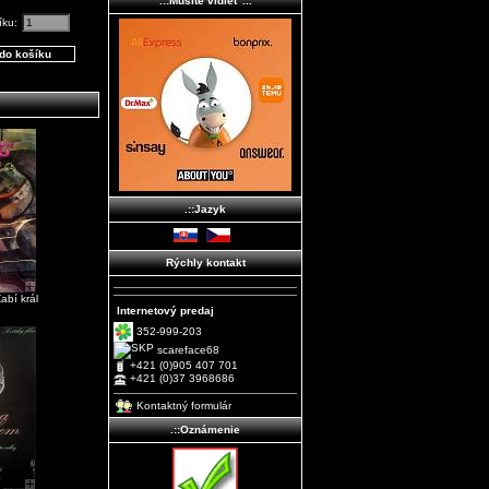
.::Musíte vidieť ...
íku:
.::Jazyk
Rýchly kontakt
abí král
Internetový predaj
352-999-203
scareface68
+421 (0)905 407 701
+421 (0)37 3968686
Kontaktný formulár
.::Oznámenie