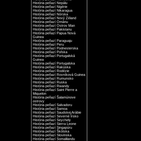
História peňazí Nepálu
História peňazí Nigérie
História peňazí Nikaragua
História peňazí Nórska
História peňazí Nový Zéland
História peňazí Ománu
História peňazí Ostrov Man
História peňazí Pakistanu
História peňazí Papua Nová
Guinea
História peňazí Paraguaju
História peňazí Peru
História peňazí Podnesterska
História peňazí Poľska
História peňazí Portugalská
Guinea
História peňazí Portugalska
História peňazí Rakúska
História peňazí Rodézie
História peňazí Rovníková Guinea
História peňazí Rumunsko
História peňazí Ruska
História peňazí Rwandy
História peňazí Saint Pierre a
Miquelon
História peňazí Šalamúnove
ostrovy
História peňazí Salvadoru
História peňazí Samoa
História peňazí Saudskej Arábie
História peňazí Severné Írsko
História peňazí Seychely
História peňazí Sierra Leone
História peňazí Singapúru
História peňazí Škótska
História peňazí Slovinska
História peňazí Somalilandu