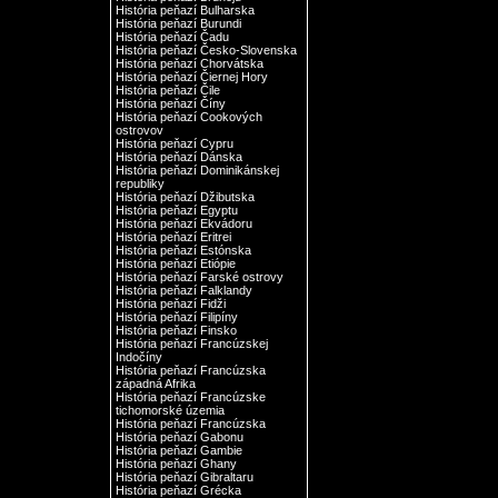
História peňazí Bulharska
História peňazí Burundi
História peňazí Čadu
História peňazí Česko-Slovenska
História peňazí Chorvátska
História peňazí Čiernej Hory
História peňazí Čile
História peňazí Číny
História peňazí Cookových
ostrovov
História peňazí Cypru
História peňazí Dánska
História peňazí Dominikánskej
republiky
História peňazí Džibutska
História peňazí Egyptu
História peňazí Ekvádoru
História peňazí Eritrei
História peňazí Estónska
História peňazí Etiópie
História peňazí Farské ostrovy
História peňazí Falklandy
História peňazí Fidži
História peňazí Filipíny
História peňazí Finsko
História peňazí Francúzskej
Indočíny
História peňazí Francúzska
západná Afrika
História peňazí Francúzske
tichomorské územia
História peňazí Francúzska
História peňazí Gabonu
História peňazí Gambie
História peňazí Ghany
História peňazí Gibraltaru
História peňazí Grécka