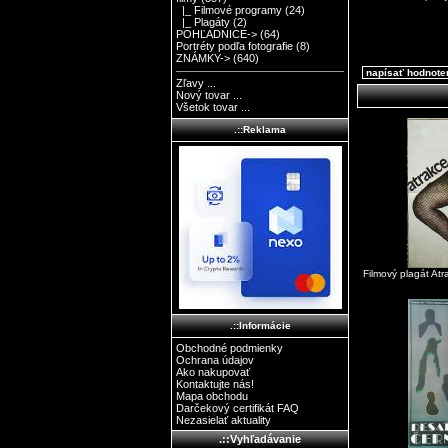
|_ Filmové programy
(24)
|_ Plagáty
(2)
POHĽADNICE->
(64)
Portréty podľa fotografie
(8)
ZNÁMKY->
(640)
napísať hodnote
Zľavy ...
Nový tovar ...
Všetok tovar ...
.::Reklama
Filmový plagát At
.::Informácie
Obchodné podmienky
Ochrana údajov
Ako nakupovať
Kontaktujte nás!
Mapa obchodu
Darčekový certifikát FAQ
Nezasielať aktuality
.::Vyhľadávanie