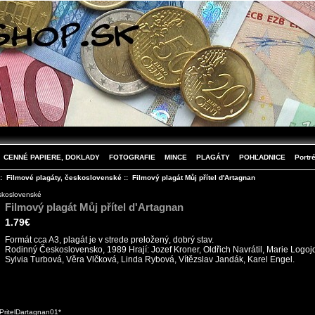
CENNÉ PAPIERE, DOKLADY
FOTOGRAFIE
MINCE
PLAGÁTY
POHĽADNICE
Portré
::
Filmové plagáty, československé
:: Filmový plagát Můj přítel d'Artagnan
eskoslovenské
Filmový plagát Můj přítel d'Artagnan
1.79€
Formát cca A3, plagát je v strede preložený, dobrý stav.
Rodinný Československo, 1989 Hrají: Jozef Kroner, Oldřich Navrátil, Marie Logojd
Sylvia Turbová, Věra Vlčková, Linda Rybová, Vítězslav Jandák, Karel Engel.
PritelDartagnan01*