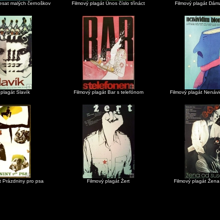
Desat malých černoškov
Filmový plagát Únos číslo tŕínáct
Filmový plagát Dám
 plagát Slavík
Filmový plagát Bar s telefónom
Filmový plagát Nenáv
t Prázdniny pro psa
Filmový plagát Žert
Filmový plagát Žen