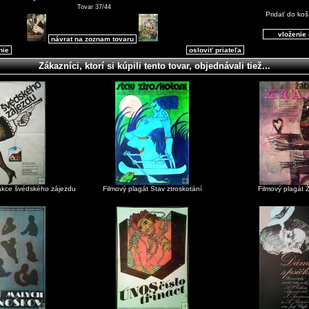
Tovar 37/44
Pridať do koš
návrat na zoznam tovaru
nie
osloviť priateľa
Zákazníci, ktorí si kúpili tento tovar, objednávali tiež...
rakce švédského zájezdu
Filmový plagát Stav ztroskotání
Filmový plagát Ž