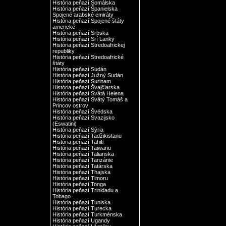
História peňazí Somálska
História peňazí Španielska
Spojené arabské emiráty
História peňazí Spojené štáty
americké
História peňazí Srbska
História peňazí Srí Lanky
História peňazí Stredoafrickej
republiky
História peňazí Stredoafrické
štáty
História peňazí Sudán
História peňazí Južný Sudán
História peňazí Surinam
História peňazí Švajčiarska
História peňazí Svätá Helena
História peňazí Svätý Tomáš a
Princov ostrov
História peňazí Švédska
História peňazí Svazijsko
(Eswatini)
História peňazí Sýria
História peňazí Tadžikistanu
História peňazí Tahiti
História peňazí Taiwanu
História peňazí Talianska
História peňazí Tanzánie
História peňazí Tatárska
História peňazí Thajska
História peňazí Timoru
História peňazí Tonga
História peňazí Trinidadu a
Tobago
História peňazí Tuniska
História peňazí Turecka
História peňazí Turkménska
História peňazí Ugandy