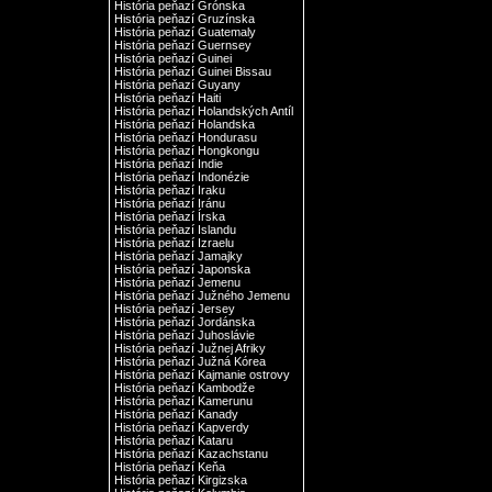
História peňazí Grónska
História peňazí Gruzínska
História peňazí Guatemaly
História peňazí Guernsey
História peňazí Guinei
História peňazí Guinei Bissau
História peňazí Guyany
História peňazí Haiti
História peňazí Holandských Antíl
História peňazí Holandska
História peňazí Hondurasu
História peňazí Hongkongu
História peňazí Indie
História peňazí Indonézie
História peňazí Iraku
História peňazí Iránu
História peňazí Írska
História peňazí Islandu
História peňazí Izraelu
História peňazí Jamajky
História peňazí Japonska
História peňazí Jemenu
História peňazí Južného Jemenu
História peňazí Jersey
História peňazí Jordánska
História peňazí Juhoslávie
História peňazí Južnej Afriky
História peňazí Južná Kórea
História peňazí Kajmanie ostrovy
História peňazí Kambodže
História peňazí Kamerunu
História peňazí Kanady
História peňazí Kapverdy
História peňazí Kataru
História peňazí Kazachstanu
História peňazí Keňa
História peňazí Kirgizska