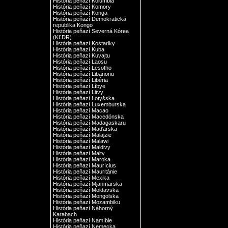
História peňazí Kolumbia
História peňazí Komory
História peňazí Konga
História peňazí Demokratická
republika Kongo
História peňazí Severná Kórea
(KĽDR)
História peňazí Kostariky
História peňazí Kuba
História peňazí Kuvajtu
História peňazí Laosu
História peňazí Lesotho
História peňazí Libanonu
História peňazí Libéria
História peňazí Líbye
História peňazí Litvy
História peňazí Lotyšska
História peňazí Luxemburska
História peňazí Macao
História peňazí Macedónska
História peňazí Madagaskaru
História peňazí Maďarska
História peňazí Malajzie
História peňazí Malawi
História peňazí Maldivy
História peňazí Malty
História peňazí Maroka
História peňazí Maurícius
História peňazí Mauritánie
História peňazí Mexika
História peňazí Mjanmarska
História peňazí Moldavska
História peňazí Mongolska
História peňazí Mozambiku
História peňazí Náhorný
Karabach
História peňazí Namíbie
História peňazí Nemecka