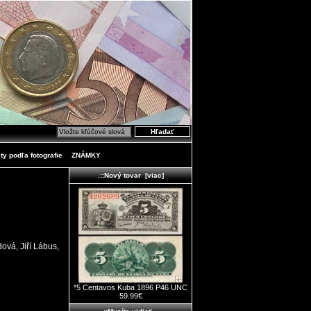
ty podľa fotografie
ZNÁMKY
.::Nový tovar [viac]
ová, Jiří Lábus,
*5 Centavos Kuba 1896 P46 UNC
59.99€