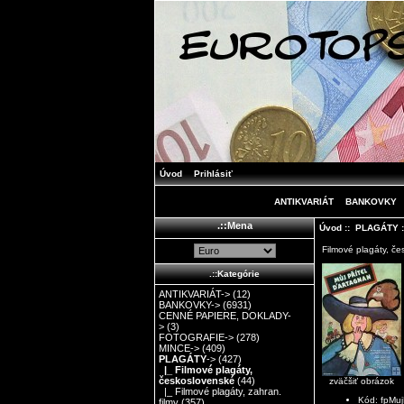
Úvod
Prihlásiť
ANTIKVARIÁT
BANKOVKY
.::Mena
Úvod
::
PLAGÁTY
Filmové plagáty, č
.::Kategórie
ANTIKVARIÁT->
(12)
BANKOVKY->
(6931)
CENNÉ PAPIERE, DOKLADY-
>
(3)
FOTOGRAFIE->
(278)
MINCE->
(409)
PLAGÁTY
->
(427)
|_ Filmové plagáty,
československé
(44)
zväčšiť obrázok
|_ Filmové plagáty, zahran.
Kód: fpMuj
filmy
(357)