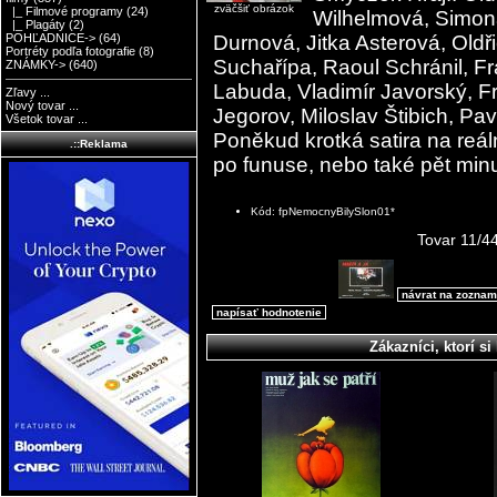
zväčšiť obrázok
|_ Filmové programy
(24)
Wilhelmová, Simona
|_ Plagáty
(2)
Durnová, Jitka Asterová, Oldř
POHĽADNICE->
(64)
Portréty podľa fotografie
(8)
Suchařípa, Raoul Schránil, Fr
ZNÁMKY->
(640)
Labuda, Vladimír Javorský, F
Zľavy ...
Nový tovar ...
Jegorov, Miloslav Štibich, Pa
Všetok tovar ...
Poněkud krotká satira na reáln
.::Reklama
po funuse, nebo také pět min
Kód: fpNemocnyBilySlon01*
Tovar 11/4
návrat na zoznam
napísať hodnotenie
Zákazníci, ktorí si 