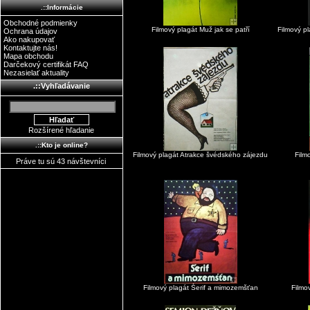
.::Informácie
Obchodné podmienky
Filmový plagát Muž jak se patří
Filmový p
Ochrana údajov
Ako nakupovať
Kontaktujte nás!
Mapa obchodu
Darčekový certifikát FAQ
Nezasielať aktuality
.::Vyhľadávanie
Rozšírené hľadanie
.::Kto je online?
Filmový plagát Atrakce švédského zájezdu
Film
Práve tu sú 43 návštevníci
Filmový plagát Šerif a mimozemšťan
Filmo