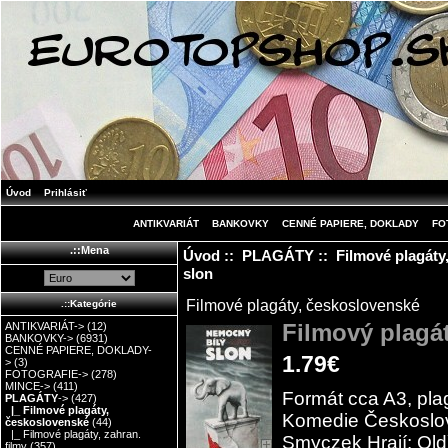
Úvod
Prihlásiť
ANTIKVARIÁT
BANKOVKY
CENNÉ PAPIERE, DOKLADY
FO
.::Mena
Úvod
::
PLAGÁTY
::
Filmové plagáty
slon
Filmové plagáty, československé
.::Kategórie
Filmový plagá
ANTIKVARIÁT->
(12)
BANKOVKY->
(6931)
CENNÉ PAPIERE, DOKLADY-
1.79€
>
(3)
FOTOGRAFIE->
(278)
MINCE->
(411)
Formát cca A3, plag
PLAGÁTY
->
(427)
|_ Filmové plagáty,
Komedie Českoslov
československé
(44)
|_ Filmové plagáty, zahran.
Smyczek Hrají: Oldř
filmy
(357)