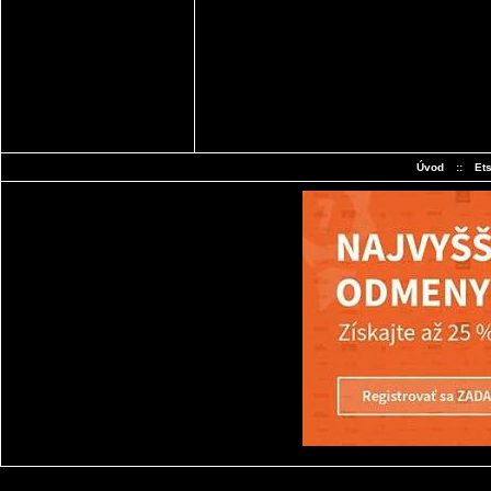
Úvod
::
Et