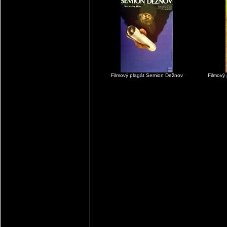
Filmový plagát Semion Dežnov
Filmový