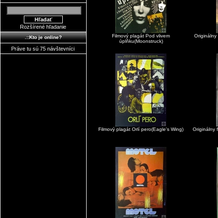
Rozšírené hľadanie
Filmový plagát Pod vlivem
Originálny
.::Kto je online?
úplňku(Moonstruck)
Práve tu sú 75 návštevníci
Filmový plagát Orlí pero(Eagle's Wing)
Originálny 