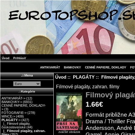
Úvod
Prihlásiť
ANTIKVARIÁT
BANKOVKY
CENNÉ PAPIERE, DOKLADY
FO
.::Mena
Úvod
::
PLAGÁTY
::
Filmové plagáty,
Filmové plagáty, zahran. filmy
.::Kategórie
Filmový plagá
ANTIKVARIÁT->
(12)
BANKOVKY->
(6931)
1.66€
CENNÉ PAPIERE, DOKLADY-
>
(3)
FOTOGRAFIE->
(278)
Formát približne A3
MINCE->
(409)
Drama / Thriller Fr
PLAGÁTY
->
(427)
|_ Filmové plagáty,
Andersson, André D
československé
(44)
|_ Filmové plagáty, zahran.
zväčšiť obrázok
Garrel, Annie Girar
filmy
(357)