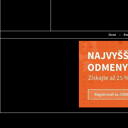
Úvod
::
Et