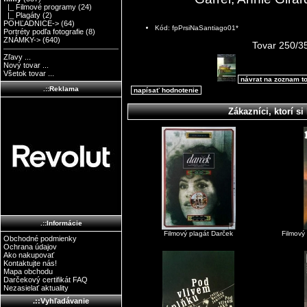
|_ Filmové programy
(24)
|_ Plagáty
(2)
POHĽADNICE->
(64)
Kód: fpPrsiNaSantiago01*
Portréty podľa fotografie
(8)
ZNÁMKY->
(640)
Tovar 250/3
Zľavy ...
Nový tovar ...
Všetok tovar ...
návrat na zoznam t
.::Reklama
napísať hodnotenie
Zákazníci, ktorí si 
.::Informácie
Filmový plagát Darček
Filmový
Obchodné podmienky
Ochrana údajov
Ako nakupovať
Kontaktujte nás!
Mapa obchodu
Darčekový certifikát FAQ
Nezasielať aktuality
.::Vyhľadávanie