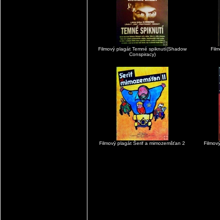
Filmový plagát Temné spiknutí(Shadow
Fil
Conspiracy)
Filmový plagát Šerif a mimozemšťan 2
Filmov