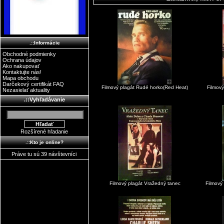
.::Informácie
Obchodné podmienky
Ochrana údajov
Ako nakupovať
Kontaktujte nás!
Mapa obchodu
Darčekový certifikát FAQ
Filmový plagát Rudé horko(Red Heat)
Filmový
Nezasielať aktuality
.::Vyhľadávanie
Rozšírené hľadanie
.::Kto je online?
Práve tu sú 39 návštevníci
Filmový plagát Vražedný tanec
Filmový