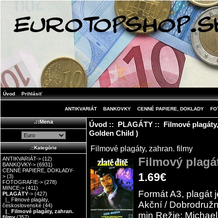
Úvod
Prihlásiť
ANTIKVARIÁT
BANKOVKY
CENNÉ PAPIERE, DOKLADY
FO
.::Mena
Úvod
::
PLAGÁTY
::
Filmové plagáty,
Golden Child )
Filmové plagáty, zahran. filmy
.::Kategórie
Filmový plagát
ANTIKVARIÁT->
(12)
BANKOVKY->
(6931)
CENNÉ PAPIERE, DOKLADY-
1.69€
>
(3)
FOTOGRAFIE->
(278)
MINCE->
(411)
Formát A3, plagát j
PLAGÁTY
->
(427)
|_ Filmové plagáty,
Akční / Dobrodružn
československé
(44)
|_ Filmové plagáty, zahran.
min Režie: Michael
filmy
(357)