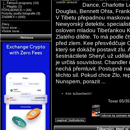
zväčšiť obrázok
|_ Filmové programy
(24)
Dance, Charlotte L
|_ Plagáty
(2)
Douglas, Bennett Ohta, Frank
POHĽADNICE->
(64)
Portréty podľa fotografie
(8)
V Tibetu přepadnou maskovaní
ZNÁMKY->
(640)
Newyorský detektiv, specialist
Zľavy ...
Nový tovar ...
osloven mladou Tibeťankou K
Všetok tovar ...
Zlatého dítěte. To má podle čty
.::Reklama
před zlem. Kee přesvědčuje C
který se dokáže postavit zlu. 
šestnáctileté Sheryl, už uděl
je určitá souvislost. Chandler
nechá přemluvit. Postupně nar
těchto sil. Pokud chce Zlo,
Nunspem, porazit ...
Kód: fpZlateDite01*
Tovar 65/35
návrat na zoznam t
napísať hodnotenie
Zákazníci, ktorí si 