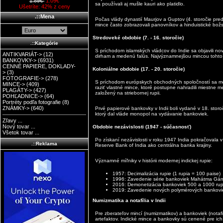
1.89€
1.09€
sa používali aj mušle kauri ako platidlo.
Ušetríte: 42% z ceny
.::Mena
Počas vlády dynastií Maurjov a Guptov (4. storočie pred n.l
mince často zobrazovali panovníkov a hinduistické božs
Stredoveké obdobie (7. - 16. storočie)
.::Kategórie
S príchodom islamských vládcov do Indie sa objavili nové 
ANTIKVARIÁT->
(12)
dirham a medenú falús. Najvýznamnejšou mincou tohto 
BANKOVKY->
(6931)
CENNÉ PAPIERE, DOKLADY-
Koloniálne obdobie (17. - 20. storočie)
>
(3)
FOTOGRAFIE->
(278)
S príchodom európskych obchodných spoločností sa men
MINCE->
(409)
raziť vlastné mince, ktoré postupne nahradili miestne 
PLAGÁTY->
(427)
založený na striebornej rupii.
POHĽADNICE->
(64)
Portréty podľa fotografie
(8)
ZNÁMKY->
(640)
Prvé papierové bankovky v Indii boli vydané v 18. stor
ktorý dal vláde monopol na vydávanie bankoviek.
Zľavy ...
Nový tovar ...
Obdobie nezávislosti (1947 - súčasnosť)
Všetok tovar ...
Po získaní nezávislosti v roku 1947 India pokračovala 
.::Reklama
Reserve Bank of India
ako centrálna banka krajiny.
Významné míľniky v histórii modernej indickej rupie:
1957: Decimalizácia rupie (1 rupia = 100 paise)
1996: Zavedenie série bankoviek Mahátma Gá
2016: Demonetizácia bankoviek 500 a 1000 rup
2019: Zavedenie nových polymérových bankovi
Numizmatika a notafília v Indii
Pre zberateľov mincí (numizmatikov) a bankoviek (notafil
artefaktov. Indické mince a bankovky sú cenené pre ich u