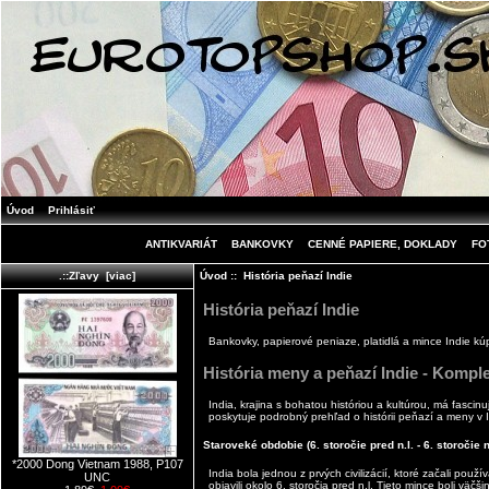
Úvod
Prihlásiť
ANTIKVARIÁT
BANKOVKY
CENNÉ PAPIERE, DOKLADY
FO
Úvod
:: História peňazí Indie
.::Zľavy [viac]
História peňazí Indie
Bankovky, papierové peniaze, platidlá a mince Indie kúp
História meny a peňazí Indie - Kompl
India
, krajina s bohatou históriou a kultúrou, má fascin
poskytuje podrobný prehľad o histórii peňazí a meny v I
Staroveké obdobie (6. storočie pred n.l. - 6. storočie n.
*2000 Dong Vietnam 1988, P107
India bola jednou z prvých civilizácií, ktoré začali pou
UNC
objavili okolo 6. storočia pred n.l. Tieto mince boli vä