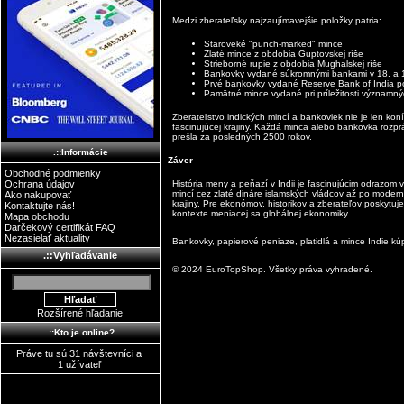
Medzi zberateľsky najzaujímavejšie položky patria:
Staroveké "punch-marked" mince
Zlaté mince z obdobia Guptovskej ríše
Strieborné rupie z obdobia Mughalskej ríše
Bankovky vydané súkromnými bankami v 18. a 1
Prvé bankovky vydané Reserve Bank of India po 
Pamätné mince vydané pri príležitosti významn
Zberateľstvo indických mincí a bankoviek nie je len ko
fascinujúcej krajiny. Každá minca alebo bankovka rozpr
prešla za posledných 2500 rokov.
.::Informácie
Záver
Obchodné podmienky
Ochrana údajov
História meny a peňazí v Indii je fascinujúcim odrazom v
mincí cez zlaté dináre islamských vládcov až po modernú
Ako nakupovať
krajiny. Pre ekonómov, historikov a zberateľov poskytu
Kontaktujte nás!
kontexte meniacej sa globálnej ekonomiky.
Mapa obchodu
Darčekový certifikát FAQ
Nezasielať aktuality
Bankovky, papierové peniaze, platidlá a mince Indie kúp
.::Vyhľadávanie
© 2024 EuroTopShop. Všetky práva vyhradené.
Rozšírené hľadanie
.::Kto je online?
Práve tu sú 31 návštevníci a
1 užívateľ