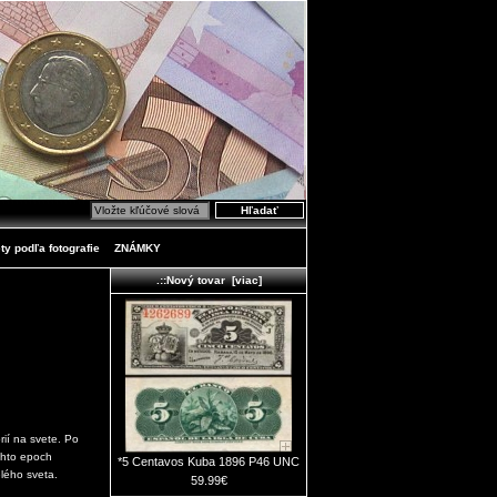
ty podľa fotografie
ZNÁMKY
.::Nový tovar [viac]
rií na svete. Po
ýchto epoch
*5 Centavos Kuba 1896 P46 UNC
elého sveta.
59.99€