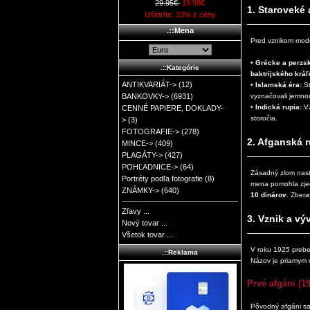
29.95€
19.99€
1. Staroveké 
Ušetríte: 33% z ceny
.::Mena
Pred vznikom moder
•
Grécke a perzsk
.::Kategórie
baktrijského krá
ANTIKVARIÁT->
(12)
•
Islamská éra:
St
vyznačovali jemnou
BANKOVKY->
(6931)
•
Indická rupia:
Vz
CENNÉ PAPIERE, DOKLADY-
storočia.
>
(3)
FOTOGRAFIE->
(278)
2. Afganská r
MINCE->
(409)
PLAGÁTY->
(427)
POHĽADNICE->
(64)
Zásadný zlom nast
Portréty podľa fotografie
(8)
mena pomohla zjedn
ZNÁMKY->
(640)
10 dinárov
. Zbera
Zľavy ...
3. Vznik a vý
Nový tovar ...
Všetok tovar ...
V roku 1925 preb
.::Reklama
Názov je priamym 
Prvé afgáni (1
Pôvodný afgáni sa