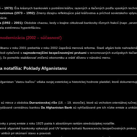
 – 1973):
Éra krásnych bankoviek s portrétmi kráľov, razených a tlačených podľa vysokých techn
munizmus (1973 – 1992):
Zmeny dizajnu reflektujúce pád kráľovstva a príchod sovietskeho vplyvu
zácie.
 (1992 – 2001):
Obdobie chaosu, kedy v krajine cirkulovali bankovky rôznych frakcií (napr. „sever
ela extrémnou hyperinfláciou.
modernizácia (2002 – súčasnosť)
libanu v roku 2001 prebehla v roku 2002 úspešná menová reforma. Staré afgáni bolo nahrade
boli vytlačené s
najmodernejšími bezpečnostnými prvkami
v renomovaných európskych tlačiar
), čo pomohlo stabilizovať zničenú ekonomiku a vrátiť dôveru v národnú menu.
a notafília: Poklady Afganistanu
Afganistan "zlatou baňou" vďaka svojej estetickej a historickej hodnote platidiel, ktoré dokument
 sú mince z obdobia
Durraniovskej ríše
(18. – 19. storočie), ktoré sú vrcholom orientálnej ručnej
vydávané centrálnou bankou
Da Afghanistan Bank
sú vyhľadávané pre ich nízke emisie a unikát
ky z prvej emisie z roku 1925 patria k absolútnym raritám stredoázijskej notafílie.
rné afganské bankovky vykazujú pod UV lampou bohatú fluorescenciu bezpečnostných prvkov, 
 atribút pri skúmaní stavu a pravosti.