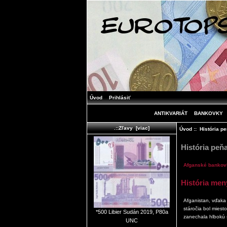
Úvod
Prihlásiť
ANTIKVARIÁT
BANKOVKY
.::Zľavy [viac]
Úvod
:: História p
História peň
Afganské bankovky
História men
Afganistan, vďaka 
stáročia bol miesto
*500 Libier Sudán 2019, P80a
zanechala hlbokú st
UNC