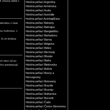
f
, víťazný oblúk v
História peňazí Argentíny
História peňazí Arménska
História peňazí Aruby
História peňazí Austrálie
Hstória peňazí Azerbajdžanu
História peňazí Bahamy
identitou v čase
História peňazí Bahrajnu
nou hodnotou, v
História peňazí Bangladéšu
História peňazí Barbadosu
, čo im dodáva
História peňazí Barmy
História peňazí Belgicka
História peňazí Belize
História peňazí Bermudy
História peňazí Bhután
História peňazí Biafra
ých mincí až po
História peňazí Bieloruska
eľov predstavujú
História peňazí Bolívie
História peňazí Bosny a
Hercegoviny
História peňazí Botswany
História peňazí Brazílie
História peňazí Bruneju
História peňazí Bulharska
História peňazí Burundi
História peňazí Čadu
História peňazí Česko-Slovenska