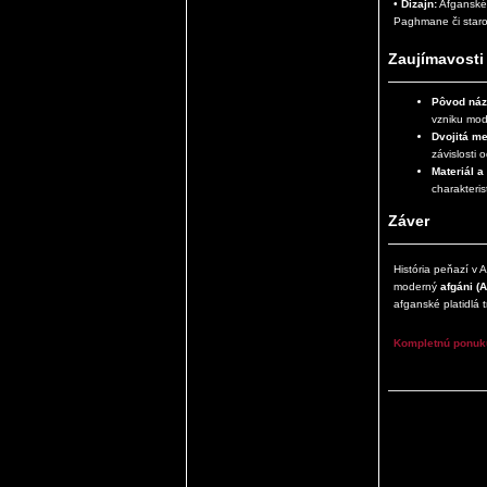
•
Dizajn:
Afganské 
Paghmane či staro
Zaujímavosti
Pôvod náz
vzniku mod
Dvojitá m
závislosti 
Materiál a 
charakteris
Záver
História peňazí v 
moderný
afgáni (
afganské platidlá t
Kompletnú ponuku