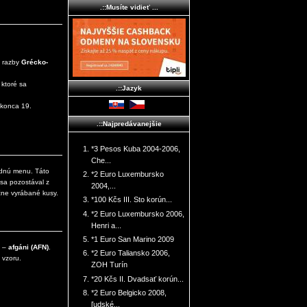
.::Musíte vidieť ...
e razby
Grécko-
ktoré sa
.::Jazyk
 konca 19.
.::Najpredávanejšie
*3 Pesos Kuba 2004-2006,
Che...
odnú menu. Táto
*2 Euro Luxembursko
isa pozostával z
2004,...
učne vyrábané kusy.
*100 Kčs III. Sto korún...
*2 Euro Luxembursko 2006,
Henri a...
*1 Euro San Marino 2009
y –
afgáni (AFN)
.
*2 Euro Taliansko 2006,
 vzoru.
ZOH Turín
*20 Kčs II. Dvadsať korún...
*2 Euro Belgicko 2008,
ľudské...