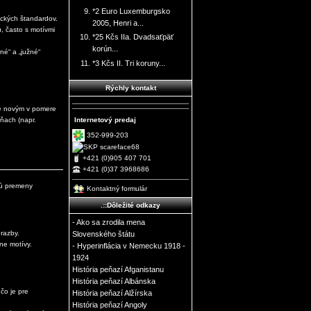
*2 Euro Luxemburgsko
ických štandardov.
2005, Henri a...
, často s motívmi
*25 Kčs IIa. Dvadsaťpäť
korún...
né“ a „južné“
*3 Kčs II. Tri koruny...
Rýchly kontakt
né novým v pomere
Internetový predaj
ňach (napr.
352-999-203
scareface68
+421 (0)905 407 701
+421 (0)37 3968686
ujú premeny
Kontaktný formulár
.::Dôležité odkazy
- Ako sa zrodila mena
 razby.
Slovenského štátu
ne motívy.
- Hyperinflácia v Nemecku 1918 -
1924
História peňazí Afganistanu
História peňazí Albánska
čo je pre
História peňazí Alžírska
História peňazí Angoly