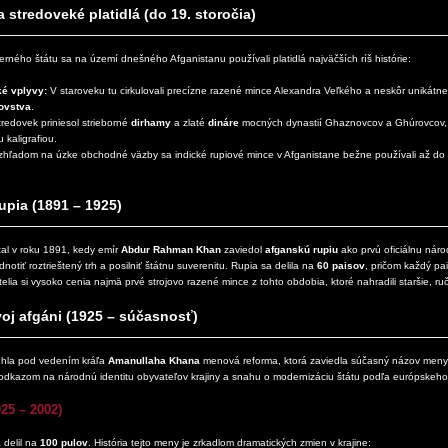
a stredoveké platidlá (do 19. storočia)
ného štátu sa na území dnešného Afganistanu používali platidlá najväčších ríš histórie:
é vplyvy:
V staroveku tu cirkulovali precízne razené mince Alexandra Veľkého a neskôr unikátn
ľovstva
.
redovek priniesol strieborné
dirhamy
a zlaté
dináre
mocných dynastií Ghaznovcov a Ghúrovcov, 
 kaligrafiou.
hľadom na úzke obchodné väzby sa indické rupiové mince v Afganistane bežne používali až do
upia (1891 – 1925)
al v roku 1891, kedy emír
Abdur Rahman Khan
zaviedol
afganskú rupiu
ako prvú oficiálnu nár
otiť roztrieštený trh a posilniť štátnu suverenitu. Rupia sa delila na
60 paisov
, pričom každý pa
telia si vysoko cenia najmä prvé strojovo razené mince z tohto obdobia, ktoré nahradili staršie, r
voj afgáni (1925 – súčasnosť)
ehla pod vedením kráľa
Amanullaha Khana
menová reforma, ktorá zaviedla súčasný názov men
odkazom na národnú identitu obyvateľov krajiny a snahu o modernizáciu štátu podľa európskeho
925 – 2002)
 delil na
100 pulov
. História tejto meny je zrkadlom dramatických zmien v krajine: