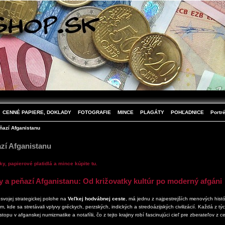
CENNÉ PAPIERE, DOKLADY
FOTOGRAFIE
MINCE
PLAGÁTY
POHĽADNICE
Portré
eňazí Afganistanu
azí Afganistanu
, papierové platidlá a mince kúpite tu.
y a peňazí Afganistanu: Od križovatky kultúr po moderný afgáni
svojej strategickej polohe na
Veľkej hodvábnej ceste
, má jednu z najpestrejších menových histó
m, kde sa stretávali vplyvy gréckych, perzských, indických a stredoázijských civilizácií. Každá z t
opu v afganskej numizmatike a notafílii, čo z tejto krajiny robí fascinujúci cieľ pre zberateľov z c