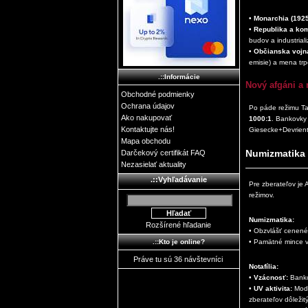
•
Monarchia (1925
•
Republika a ko
budov a industriali
•
Občianska vojna
emisie) a mena trp
.::Informácie
Nový afgáni a 
Obchodné podmienky
Ochrana údajov
Po páde režimu Ta
Ako nakupovať
1000:1
. Bankovky 
Kontaktujte nás!
Giesecke+Devrient
Mapa obchodu
Numizmatika 
Darčekový certifikát FAQ
Nezasielať aktuality
.::Vyhľadávanie
Pre zberateľov je 
režimov.
Numizmatika:
Rozšírené hľadanie
• Obzvlášť cenené
• Pamätné mince 
.::Kto je online?
Práve tu sú 36 návštevníci
Notafília:
•
Vzácnosť:
Bankov
•
UV aktivita:
Mode
zberateľov dôležitý