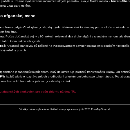
platidlá sú známe vyobrazením monumentálnych pamiatok, ako je Modrá mešita v
Mazar-i-Shari
bylá Citadela v Heráte.
 o afganskej mene
vu:
Názov „afgáni“ bol vybraný tak, aby zjednotil rôzne etnické skupiny pod spoločnou národnou 
erného štátu.
ena:
Počas občianskej vojny v 90. rokoch existovali dva druhy afgáni s rovnakým menom, ale rôz
od toho, ktorá frakcia ich vydala.
tlač:
Afganské bankovky sú tlačené na vysokokvalitnom bavlnenom papieri s použitím hĺbkotlače
tický reliéfny povrch.
Afganistane je fascinujúcim príbehom, ktorý dokumentuje politickú transformáciu krajiny. Od antick
AFN)
, každé platidlo rozpráva príbeh o odhodlaní a kultúrnom bohatstve tohto národa. Pre zberat
rvalú historickú hodnotu a jedinečný estetický zážitok.
 afganských bankoviek pre vašu zbierku nájdete TU.
Všetky práva vyhradené. Príbeh meny spracovaný © 2026
EuroTopShop.sk