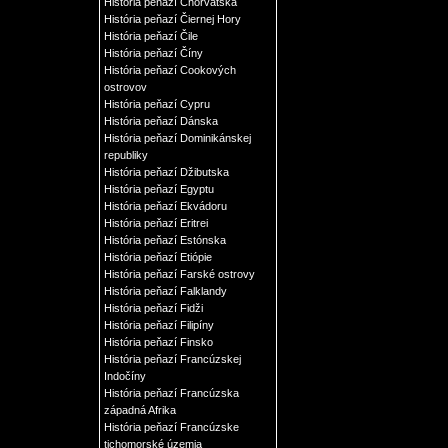
História peňazí Chorvátska
História peňazí Čiernej Hory
História peňazí Čile
História peňazí Číny
História peňazí Cookových
ostrovov
História peňazí Cypru
História peňazí Dánska
História peňazí Dominikánskej
republiky
História peňazí Džibutska
História peňazí Egyptu
História peňazí Ekvádoru
História peňazí Eritrei
História peňazí Estónska
História peňazí Etiópie
História peňazí Farské ostrovy
História peňazí Falklandy
História peňazí Fidži
História peňazí Filipíny
História peňazí Finsko
História peňazí Francúzskej
Indočíny
História peňazí Francúzska
západná Afrika
História peňazí Francúzske
tichomorské územia