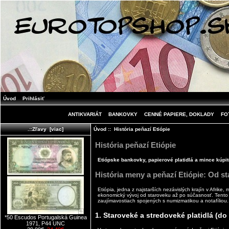
Úvod
Prihlásiť
ANTIKVARIÁT
BANKOVKY
CENNÉ PAPIERE, DOKLADY
FO
Úvod
:: História peňazí Etiópie
.::Zľavy [viac]
História peňazí Etiópie
Etiópske bankovky, papierové platidlá a mince kúpit
História meny a peňazí Etiópie: Od 
Etiópia, jedna z najstarších nezávislých krajín v Afrike,
ekonomický vývoj od staroveku až po súčasnosť. Tento 
zaujímavostiach spojených s numizmatikou a notafíliou.
1. Staroveké a stredoveké platidlá (do 
*50 Escudos Portugalská Guinea
1971, P44 UNC