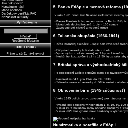
Ako nakupovať
5. Banka Etiópie a menová reforma (1
Kontaktujte nás!
Mapa obchodu
Darčekový certifikát FAQ
V roku 1931 cisár Haile Selassie zreformoval menový s
Nezasielať aktuality
- Banka Abesínie bola premenovaná na Banku Etiópie
.::Vyhľadávanie
- Mena bola decimalizovaná: 1 birr = 100 centov
- Zavedené boli niklové a medené mince
6. Talianska okupácia (1936-1941)
Rozšírené hľadanie
Počas talianskej okupácie Etiópie bola zavedená talians
.::Kto je online?
- Etiópske bankovky boli stiahnuté z obehu
Práve tu sú 31 návštevníci
- Výmenný kurz bol stanovený na 3 líry za 1 taler/birr
- Neskôr bol kurz zvýšený až na 13,50 líry za taler, aby
7. Britská správa a východoafrický šil
Po oslobodení Etiópie britskými silami bol zavedený vých
- Používal sa od 1. júla 1942 do roku 1945
- Talianske mince a bankovky do 50 lír zostali v obehu
8. Obnovenie birru (1945-súčasnosť)
V roku 1945 bol birr znovu zavedený ako národná mena
- Vydané boli bankovky v hodnotách 1, 5, 10, 50, 100 a
- V roku 1976 bol názov meny oficiálne zmenený z "etióp
- V roku 2020 boli vydané nové bankovky s vylepšeným
Numizmatika a notafília v Etiópii