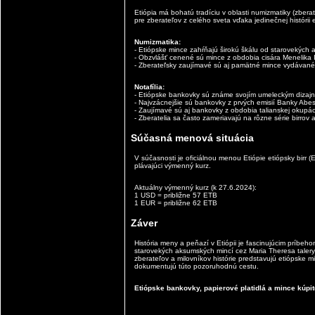
Etiópia má bohatú tradíciu v oblasti numizmatiky (zberate
pre zberateľov z celého sveta vďaka jedinečnej histórii 
Numizmatika:
- Etiópske mince zahŕňajú širokú škálu od starovekých
- Obzvlášť cenené sú mince z obdobia cisára Menelika I
- Zberateľsky zaujímavé sú aj pamätné mince vydávané p
Notafília:
- Etiópske bankovky sú známe svojím umeleckým dizajn
- Najvzácnejšie sú bankovky z prvých emisií Banky Abes
- Zaujímavé sú aj bankovky z obdobia talianskej okupáci
- Zberatelia sa často zameriavajú na rôzne série birro
Súčasná menová situácia
V súčasnosti je oficiálnou menou Etiópie etiópsky birr 
plávajúci výmenný kurz.
Aktuálny výmenný kurz (k 27.6.2024):
1 USD = približne 57 ETB
1 EUR = približne 62 ETB
Záver
História meny a peňazí v Etiópii je fascinujúcim príbeh
starovekých aksumských mincí cez Maria Theresa talery
zberateľov a milovníkov histórie predstavujú etiópske 
dokumentujú túto pozoruhodnú cestu.
Etiópske bankovky, papierové platidlá a mince kúpit