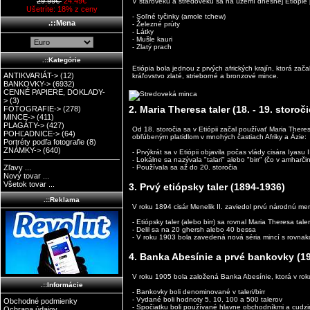
29.99€
24.49€
V staroveku a stredoveku sa na území dnešnej Etiópie po
Ušetríte: 18% z ceny
- Soľné tyčinky (amole tchew)
.::Mena
- Železné prúty
- Látky
- Mušle kauri
- Zlatý prach
.::Kategórie
Etiópia bola jednou z prvých afrických krajín, ktorá zač
ANTIKVARIÁT->
(12)
kráľovstvo zlaté, strieborné a bronzové mince.
BANKOVKY->
(6932)
CENNÉ PAPIERE, DOKLADY-
>
(3)
2. Maria Theresa taler (18. - 19. storoči
FOTOGRAFIE->
(278)
MINCE->
(411)
PLAGÁTY->
(427)
Od 18. storočia sa v Etiópii začal používať Maria Ther
POHĽADNICE->
(64)
obľúbeným platidlom v mnohých častiach Afriky a Ázie:
Portréty podľa fotografie
(8)
ZNÁMKY->
(640)
- Prvýkrát sa v Etiópii objavila počas vlády cisára Iyasu 
- Lokálne sa nazývala "talari" alebo "birr" (čo v amharč
Zľavy ...
- Používala sa až do 20. storočia
Nový tovar ...
Všetok tovar ...
3. Prvý etiópsky taler (1894-1936)
.::Reklama
V roku 1894 cisár Menelik II. zaviedol prvú národnú me
- Etiópsky taler (alebo birr) sa rovnal Maria Theresa tale
- Delil sa na 20 ghersh alebo 40 bessa
- V roku 1903 bola zavedená nová séria mincí s rovna
4. Banka Abesínie a prvé bankovky (1
V roku 1905 bola založená Banka Abesínie, ktorá v rok
.::Informácie
- Bankovky boli denominované v taleri/birr
- Vydané boli hodnoty 5, 10, 100 a 500 talerov
Obchodné podmienky
- Spočiatku boli používané hlavne obchodníkmi a cudz
Ochrana údajov