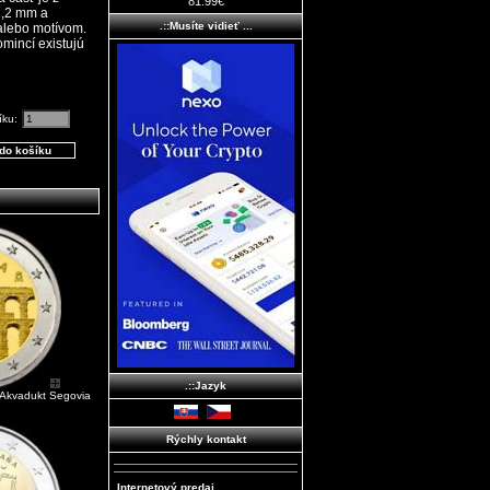
81.99€
2,2 mm a
.::Musíte vidieť ...
alebo motívom.
mincí existujú
íku:
.::Jazyk
 Akvadukt Segovia
Rýchly kontakt
Internetový predaj