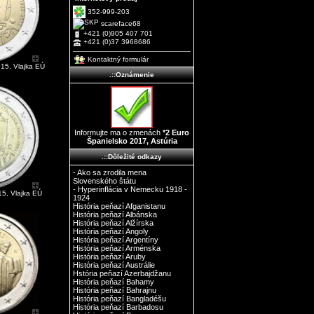
352-999-203
scareface68
+421 (0)905 407 701
+421 (0)37 3968686
Kontaktný formulár
015, Vlajka EÚ
.::Oznámenie
Informujte ma o zmenách
*2 Euro
Španielsko 2017, Astúria
.::Dôležité odkazy
- Ako sa zrodila mena
Slovenského štátu
- Hyperinflácia v Nemecku 1918 -
15, Vlajka EÚ
1924
História peňazí Afganistanu
História peňazí Albánska
História peňazí Alžírska
História peňazí Angoly
História peňazí Argentíny
História peňazí Arménska
História peňazí Aruby
História peňazí Austrálie
Hstória peňazí Azerbajdžanu
História peňazí Bahamy
História peňazí Bahrajnu
História peňazí Bangladéšu
História peňazí Barbadosu