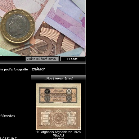
ty podľa fotografie
ZNÁMKY
.::Nový tovar [viac]
ráľovstva
*10 Afghanis Afghanistan 1928,
P9b AU
 časť je z