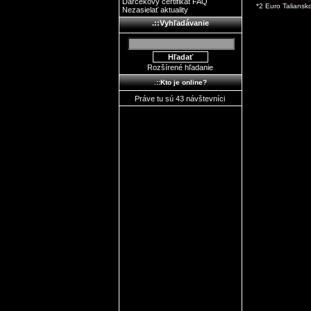
Darčekový certifikát FAQ
*2 Euro Talians
Nezasielať aktuality
.::Vyhľadávanie
Rozšírené hľadanie
.::Kto je online?
Práve tu sú 43 návštevníci