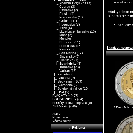
zväčšiť obráz
|_ Andorra-Belgicko
(13)
|_ Cyprus
(3)
|_ Estónsko
(2)
Všetky mince m
|_ Fínsko
(4)
aj pamätné eur
|_ Francúzsko
(10)
|_ Grécko
(11)
|_ Holandsko
(7)
Kód: euro
|_ Írsko
(4)
|_ Litva-Luxemburgsko
(13)
|_ Malta
(2)
|_ Monako
|_ Nemecko
(51)
|_ Portugalsko
(8)
napísať hodnote
|_ Rakúsko
(6)
|_ San Maríno
(17)
|_ Slovensko
(8)
|_ Slovinsko
(7)
|_ Španielsko
(5)
|_ Taliansko
(23)
|_ Vatikán
(16)
|_ Kanada
(2)
|_ Oceánia
(9)
|_ Sady mincí
(109)
|_ Slovensko
(5)
|_ Strieborné mince
(26)
|_ USA
(5)
PLAGÁTY->
(427)
POHĽADNICE->
(64)
Portréty podľa fotografie
(8)
ZNÁMKY->
(640)
*2 Euro Talians
Zľavy ...
Nový tovar ...
Všetok tovar ...
.::Reklama