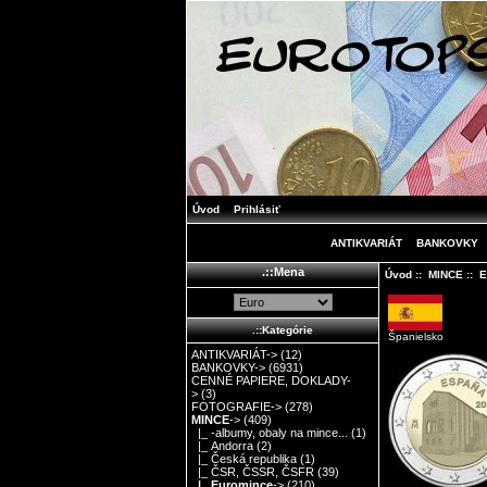
Úvod
Prihlásiť
ANTIKVARIÁT
BANKOVKY
.::Mena
Úvod
::
MINCE
::
E
.::Kategórie
Španielsko
ANTIKVARIÁT->
(12)
BANKOVKY->
(6931)
CENNÉ PAPIERE, DOKLADY-
>
(3)
FOTOGRAFIE->
(278)
MINCE
->
(409)
|_ -albumy, obaly na mince...
(1)
|_ Andorra
(2)
|_ Česká republika
(1)
|_ ČSR, ČSSR, ČSFR
(39)
|_ Euromince
->
(210)