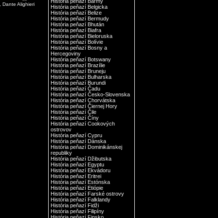
História peňazí Barmy
 Dante Alighieri
História peňazí Belgicka
História peňazí Belize
História peňazí Bermudy
História peňazí Bhután
História peňazí Biafra
História peňazí Bieloruska
História peňazí Bolívie
História peňazí Bosny a
Hercegoviny
História peňazí Botswany
História peňazí Brazílie
História peňazí Bruneju
História peňazí Bulharska
História peňazí Burundi
História peňazí Čadu
História peňazí Česko-Slovenska
História peňazí Chorvátska
História peňazí Čiernej Hory
História peňazí Čile
História peňazí Číny
História peňazí Cookových
ostrovov
História peňazí Cypru
História peňazí Dánska
História peňazí Dominikánskej
republiky
História peňazí Džibutska
História peňazí Egyptu
História peňazí Ekvádoru
História peňazí Eritrei
História peňazí Estónska
História peňazí Etiópie
História peňazí Farské ostrovy
História peňazí Falklandy
História peňazí Fidži
História peňazí Filipíny
História peňazí Finsko