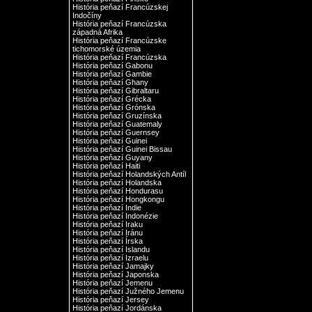
História peňazí Francúzskej
Indočíny
História peňazí Francúzska
západná Afrika
História peňazí Francúzske
tichomorské územia
História peňazí Francúzska
História peňazí Gabonu
História peňazí Gambie
História peňazí Ghany
História peňazí Gibraltaru
História peňazí Grécka
História peňazí Grónska
História peňazí Gruzínska
História peňazí Guatemaly
História peňazí Guernsey
História peňazí Guinei
História peňazí Guinei Bissau
História peňazí Guyany
História peňazí Haiti
História peňazí Holandských Antíl
História peňazí Holandska
História peňazí Hondurasu
História peňazí Hongkongu
História peňazí Indie
História peňazí Indonézie
História peňazí Iraku
História peňazí Iránu
História peňazí Írska
História peňazí Islandu
História peňazí Izraelu
História peňazí Jamajky
História peňazí Japonska
História peňazí Jemenu
História peňazí Južného Jemenu
História peňazí Jersey
História peňazí Jordánska