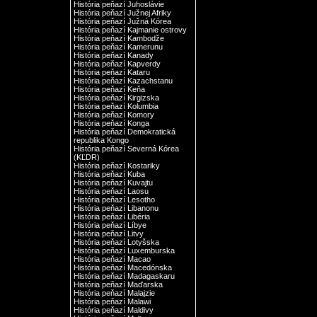
História peňazí Juhoslávie
História peňazí Južnej Afriky
História peňazí Južná Kórea
História peňazí Kajmanie ostrovy
História peňazí Kambodže
História peňazí Kamerunu
História peňazí Kanady
História peňazí Kapverdy
História peňazí Kataru
História peňazí Kazachstanu
História peňazí Keňa
História peňazí Kirgizska
História peňazí Kolumbia
História peňazí Komory
História peňazí Konga
História peňazí Demokratická
republika Kongo
História peňazí Severná Kórea
(KĽDR)
História peňazí Kostariky
História peňazí Kuba
História peňazí Kuvajtu
História peňazí Laosu
História peňazí Lesotho
História peňazí Libanonu
História peňazí Libéria
História peňazí Líbye
História peňazí Litvy
História peňazí Lotyšska
História peňazí Luxemburska
História peňazí Macao
História peňazí Macedónska
História peňazí Madagaskaru
História peňazí Maďarska
História peňazí Malajzie
História peňazí Malawi
História peňazí Maldivy