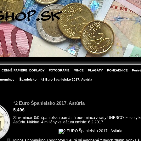
CENNÉ PAPIERE, DOKLADY
FOTOGRAFIE
MINCE
PLAGÁTY
POHĽADNICE
Portré
uromince
::
Španielsko
:: *2 Euro Španielsko 2017, Astúria
*2 Euro Španielsko 2017, Astúria
5.49€
Stav mince: 0/0, španielska pamätná eurominca z rady UNESCO: kostoly k
Astúria. Náklad: 4 milióny ks, dátum emisie: 6.2.2017.
Mince s nominálnou hodnotou 2 eurá sú vyrobené z dvoch zliatin, vonkajšia