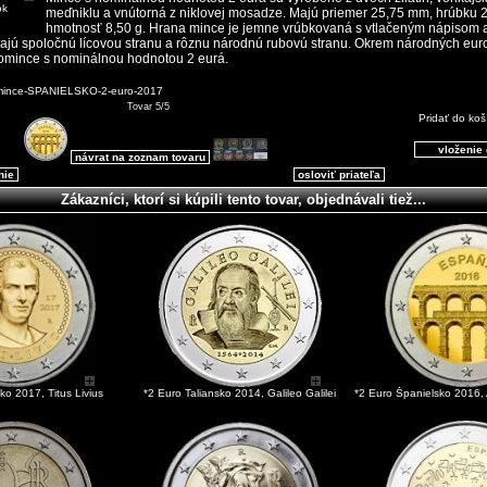
ok
meďniklu a vnútorná z niklovej mosadze. Majú priemer 25,75 mm, hrúbku 
hmotnosť 8,50 g. Hrana mince je jemne vrúbkovaná s vtlačeným nápisom 
ajú spoločnú lícovou stranu a rôznu národnú rubovú stranu. Okrem národných euro
omince s nominálnou hodnotou 2 eurá.
mince-SPANIELSKO-2-euro-2017
Tovar 5/5
Pridať do koš
návrat na zoznam tovaru
nie
osloviť priateľa
Zákazníci, ktorí si kúpili tento tovar, objednávali tiež...
ko 2017, Titus Livius
*2 Euro Taliansko 2014, Galileo Galilei
*2 Euro Španielsko 2016,