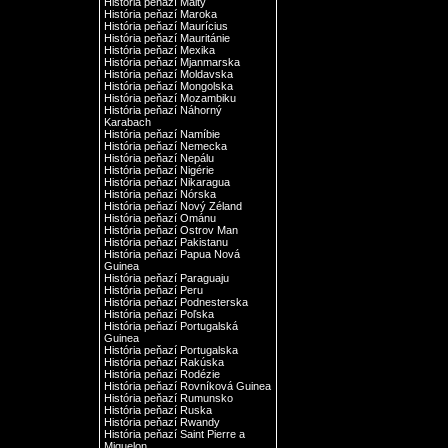
História peňazí Malty
História peňazí Maroka
História peňazí Maurícius
História peňazí Mauritánie
História peňazí Mexika
História peňazí Mjanmarska
História peňazí Moldavska
História peňazí Mongolska
História peňazí Mozambiku
História peňazí Náhorný
Karabach
História peňazí Namíbie
História peňazí Nemecka
História peňazí Nepálu
História peňazí Nigérie
História peňazí Nikaragua
História peňazí Nórska
História peňazí Nový Zéland
História peňazí Ománu
História peňazí Ostrov Man
História peňazí Pakistanu
História peňazí Papua Nová
Guinea
História peňazí Paraguaju
História peňazí Peru
História peňazí Podnesterska
História peňazí Poľska
História peňazí Portugalská
Guinea
História peňazí Portugalska
História peňazí Rakúska
História peňazí Rodézie
História peňazí Rovníková Guinea
História peňazí Rumunsko
História peňazí Ruska
História peňazí Rwandy
História peňazí Saint Pierre a
Miquelon