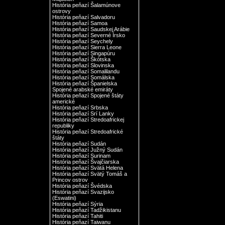
História peňazí Šalamúnove
ostrovy
História peňazí Salvadoru
História peňazí Samoa
História peňazí Saudskej Arábie
História peňazí Severné Írsko
História peňazí Seychely
História peňazí Sierra Leone
História peňazí Singapúru
História peňazí Škótska
História peňazí Slovinska
História peňazí Somalilandu
História peňazí Somálska
História peňazí Španielska
Spojené arabské emiráty
História peňazí Spojené štáty
americké
História peňazí Srbska
História peňazí Srí Lanky
História peňazí Stredoafrickej
republiky
História peňazí Stredoafrické
štáty
História peňazí Sudán
História peňazí Južný Sudán
História peňazí Surinam
História peňazí Švajčiarska
História peňazí Svätá Helena
História peňazí Svätý Tomáš a
Princov ostrov
História peňazí Švédska
História peňazí Svazijsko
(Eswatini)
História peňazí Sýria
História peňazí Tadžikistanu
História peňazí Tahiti
História peňazí Taiwanu