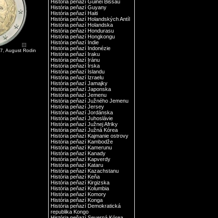
História peňazí Guinei Bissau
História peňazí Guyany
História peňazí Haiti
História peňazí Holandských Antíl
História peňazí Holandska
História peňazí Hondurasu
História peňazí Hongkongu
História peňazí Indie
História peňazí Indonézie
7, August Rodin
História peňazí Iraku
História peňazí Iránu
História peňazí Írska
História peňazí Islandu
História peňazí Izraelu
História peňazí Jamajky
História peňazí Japonska
História peňazí Jemenu
História peňazí Južného Jemenu
História peňazí Jersey
História peňazí Jordánska
História peňazí Juhoslávie
História peňazí Južnej Afriky
História peňazí Južná Kórea
História peňazí Kajmanie ostrovy
História peňazí Kambodže
História peňazí Kamerunu
História peňazí Kanady
História peňazí Kapverdy
História peňazí Kataru
História peňazí Kazachstanu
História peňazí Keňa
História peňazí Kirgizska
História peňazí Kolumbia
História peňazí Komory
História peňazí Konga
História peňazí Demokratická
republika Kongo
História peňazí Severná Kórea