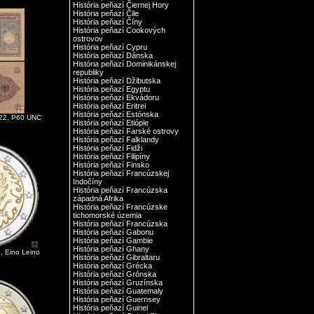
História peňazí Čiernej Hory
História peňazí Čile
História peňazí Číny
História peňazí Cookových
ostrovov
História peňazí Cypru
História peňazí Dánska
História peňazí Dominikánskej
republiky
História peňazí Džibutska
História peňazí Egyptu
História peňazí Ekvádoru
História peňazí Eritrei
História peňazí Estónska
22, P60 UNC
História peňazí Etiópie
História peňazí Farské ostrovy
História peňazí Falklandy
História peňazí Fidži
História peňazí Filipíny
História peňazí Finsko
História peňazí Francúzskej
Indočíny
História peňazí Francúzska
západná Afrika
História peňazí Francúzske
tichomorské územia
História peňazí Francúzska
História peňazí Gabonu
História peňazí Gambie
História peňazí Ghany
, Eino Leino
História peňazí Gibraltaru
História peňazí Grécka
História peňazí Grónska
História peňazí Gruzínska
História peňazí Guatemaly
História peňazí Guernsey
História peňazí Guinei