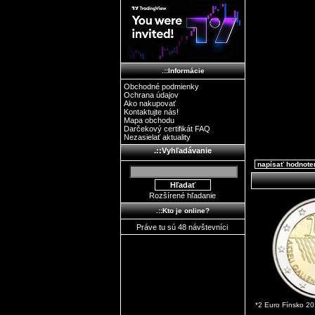
.::Informácie
Obchodné podmienky
Ochrana údajov
Ako nakupovať
Kontaktujte nás!
Mapa obchodu
Darčekový certifikát FAQ
Nezasielať aktuality
.::Vyhľadávanie
napísať hodnote
Rozšírené hľadanie
.::Kto je online?
Práve tu sú 48 návštevníci
*2 Euro Fínsko 201