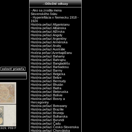
.::Dôležité odkazy
- Ako sa zrodila mena
Slovenského štátu
- Hyperinflácia v Nemecku 1918 -
1924
História peňazí Afganistanu
História peňazí Albánska
História peňazí Alžírska
História peňazí Angoly
História peňazí Argentíny
História peňazí Arménska
História peňazí Aruby
História peňazí Austrálie
Hstória peňazí Azerbajdžanu
História peňazí Bahamy
História peňazí Bahrajnu
História peňazí Bangladéšu
História peňazí Barbadosu
osloviť priateľa
História peňazí Barmy
História peňazí Belgicka
História peňazí Belize
História peňazí Bermudy
História peňazí Bhután
História peňazí Biafra
História peňazí Bieloruska
História peňazí Bolívie
História peňazí Bosny a
Hercegoviny
História peňazí Botswany
História peňazí Brazílie
História peňazí Bruneju
História peňazí Bulharska
História peňazí Burundi
História peňazí Čadu
História peňazí Česko-Slovenska
 1929, P69 F
História peňazí Chorvátska