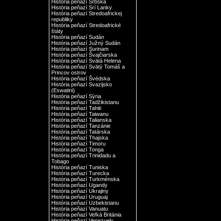
História peňazí Srbska
História peňazí Srí Lanky
História peňazí Stredoafrickej
republiky
História peňazí Stredoafrické
štáty
História peňazí Sudán
História peňazí Južný Sudán
História peňazí Surinam
História peňazí Švajčiarska
História peňazí Svätá Helena
História peňazí Svätý Tomáš a
Princov ostrov
História peňazí Švédska
História peňazí Svazijsko
(Eswatini)
História peňazí Sýria
História peňazí Tadžikistanu
História peňazí Tahiti
História peňazí Taiwanu
História peňazí Talianska
História peňazí Tanzánie
História peňazí Tatárska
História peňazí Thajska
História peňazí Timoru
História peňazí Tonga
História peňazí Trinidadu a
Tobago
História peňazí Tuniska
História peňazí Turecka
História peňazí Turkménska
História peňazí Ugandy
História peňazí Ukrajiny
História peňazí Uruguaj
História peňazí Uzbekistanu
História peňazí Vanuatu
História peňazí Veľká Británia
História peňazí Venezuely