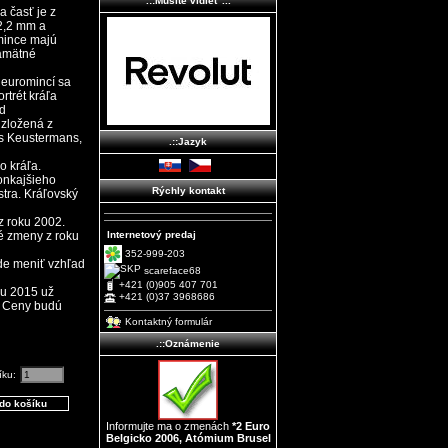
.::Musíte vidieť ...
a časť je z
2,2 mm a
mince majú
pamätné
 euromincí sa
rtrét kráľa
zd
 zložená z
ns Keustermans,
.::Jazyk
o kráľa.
vonkajšieho
Rýchly kontakt
tra. Kráľovský
z roku 2002.
é zmeny z roku
Internetový predaj
352-999-203
ude meniť vzhľad
scareface68
+421 (0)905 407 701
ku 2015 už
+421 (0)37 3968686
. Ceny budú
Kontaktný formulár
.::Oznámenie
íku:
Informujte ma o zmenách
*2 Euro
Belgicko 2006, Atómium Brusel