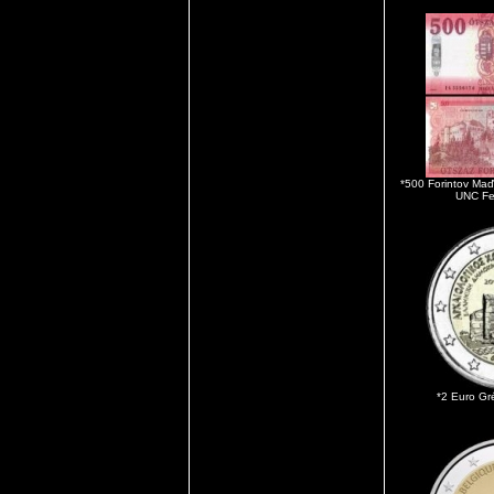
*500 Forintov Ma
UNC Fe
*2 Euro Gré