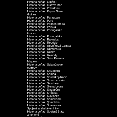
História peňazí Ománu
História peňazí Ostrov Man
História peňazí Pakistanu
História peňazí Papua Nová
Guinea
História peňazí Paraguaju
História peňazí Peru
História peňazí Podnesterska
História peňazí Poľska
História peňazí Portugalská
Guinea
História peňazí Portugalska
História peňazí Rakúska
História peňazí Rodézie
História peňazí Rovníková Guinea
História peňazí Rumunsko
História peňazí Ruska
História peňazí Rwandy
História peňazí Saint Pierre a
Miquelon
História peňazí Šalamúnove
ostrovy
História peňazí Salvadoru
História peňazí Samoa
História peňazí Saudskej Arábie
História peňazí Severné Írsko
História peňazí Seychely
História peňazí Sierra Leone
História peňazí Singapúru
História peňazí Škótska
História peňazí Slovinska
História peňazí Somalilandu
História peňazí Somálska
História peňazí Španielska
Spojené arabské emiráty
História peňazí Spojené štáty
americké