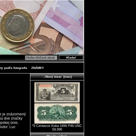
ty podľa fotografie
ZNÁMKY
.::Nový tovar [viac]
ce je znázornený
 sú dve značky
pskej únie,
*5 Centavos Kuba 1896 P46 UNC
Autor: Luc
59.99€