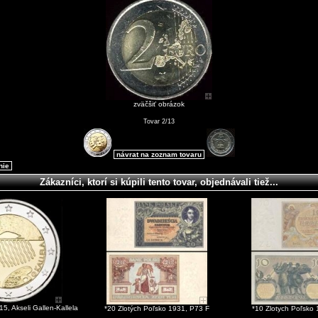
zväčšiť obrázok
Tovar 2/13
návrat na zoznam tovaru
nie
Zákazníci, ktorí si kúpili tento tovar, objednávali tiež...
5, Akseli Gallen-Kallela
*20 Zlotých Poľsko 1931, P73 F
*10 Zlotych Poľsko