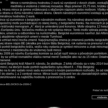
ok
Mince s nominálnou hodnotou 2 eurá sú vyrobené z dvoch zliatin, vonkajši
meďniklu a vnútorná z niklovej mosadze. Majú priemer 25,75 mm, hrúbku 
g. Hrana mince je jemne vrúbkovaná s vtlačeným nápisom alebo motívom. Všetky 
ou stranu a rôznu národnú rubovú stranu. Okrem národných euromincí existujú aj 
minálnou hodnotou 2 eurá.
ince sú euromince s belgickým národným motívom. Na národnej strane belgických
spoločný motív pochádzajúci zo starej meny, z belgického franku. Na minciach je po
eho kráľovský monogram „A“, ktorý je umiestený pod korunou. Motív obopína 12 hvie
 Európsku úniu. Súčasťou motívu je rok vydania mince. Tento motív vybrala porota
tikov, umelcov a odborníkov na numizmatiku. Belgické euromince navrhol Ján Alfo
ej akadémie výtvarných umení v meste Turnhout.
 vzhľad mincí trocha zmenil. Najvýraznejšia zmena je zmenená portrétu belgickéh
vej strane nápis BE (skratka pre názov štátu Belgicka), rok vydania sa presunul z 
 portrét belgického kráľa, vedľa roku vydania je symbol mincovne a znak mincmajs
esunul z medzikružia do vnútornej časti mince.
ku 2009 po návrhu Európskej komisie sa začali raziť mince s pôvodným portrétom 
by sa vzhľad rovnakého vládcu nemal meniť častejšie ako raz za 15 rokov. Ostatn
zmenené.
ámil Belgický kráľ Albert II. národu, že abdikuje. Z tohto dôvodu sa v roku 2014 b
incí, na ktorých bude portrét najstaršieho syna Albert II. – Filip Belgický.
átko na to ako vydalo novú sadu euromincí s novým panovníkom rozhodlo, že od ro
 do obehu 1 a 2 centové mince. Mince budú vydávané len do zberateľských setov
okrúhlované na najbližšiu hodnotu s presnosťou 5 centov.
mince-BELGICKO-2e-2006-C
Pridať do koš