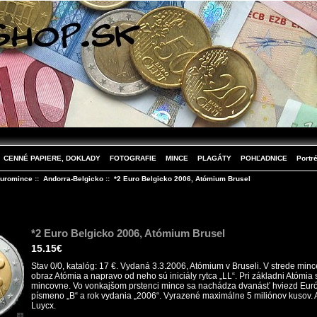
CENNÉ PAPIERE, DOKLADY
FOTOGRAFIE
MINCE
PLAGÁTY
POHĽADNICE
Portré
uromince
::
Andorra-Belgicko
:: *2 Euro Belgicko 2006, Atómium Brusel
*2 Euro Belgicko 2006, Atómium Brusel
15.15€
Stav 0/0, katalóg: 17 €. Vydaná 3.3.2006, Atómium v Bruseli. V strede min
obraz Atómia a napravo od neho sú iniciály rytca „LL“. Pri základni Atómia
mincovne. Vo vonkajšom prstenci mince sa nachádza dvanásť hviezd Euró
písmeno „B“ a rok vydania „2006“. Vyrazené maximálne 5 miliónov kusov. 
Luycx.