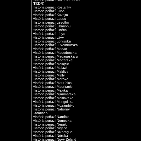
(KĽDR)
História peňazí Kostariky
História peňazí Kuba
História peňazí Kuvajtu
História peňazí Laosu
História peňazí Lesotho
História peňazí Libanonu
História peňazí Libéria
História peňazí Líbye
História peňazí Litvy
História peňazí Lotyšska
História peňazí Luxemburska
História peňazí Macao
História peňazí Macedónska
História peňazí Madagaskaru
História peňazí Maďarska
História peňazí Malajzie
História peňazí Malawi
História peňazí Maldivy
História peňazí Malty
História peňazí Maroka
História peňazí Maurícius
História peňazí Mauritánie
História peňazí Mexika
História peňazí Mjanmarska
História peňazí Moldavska
História peňazí Mongolska
História peňazí Mozambiku
História peňazí Náhorný
Karabach
História peňazí Namíbie
História peňazí Nemecka
História peňazí Nepálu
História peňazí Nigérie
História peňazí Nikaragua
História peňazí Nórska
História peňazí Nový Zéland