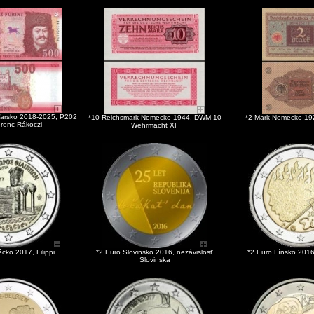
ďarsko 2018-2025, P202
*10 Reichsmark Nemecko 1944, DWM-10
*2 Mark Nemecko 19
renc Rákoczi
Wehrmacht XF
cko 2017, Filippi
*2 Euro Slovinsko 2016, nezávislosť
*2 Euro Fínsko 2016
Slovinska