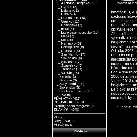
zväčšiť obráz
|_ Andorra-Belgicko
(13)
|_ Cyprus
(3)
|_ Estónsko
(2)
hmotnosť 8,50 
|_ Fínsko
(4)
spoločnú lícov
|_ Francúzsko
(10)
euromince s no
|_ Grécko
(11)
Belgické eurom
|_ Holandsko
(7)
|_ Írsko
(4)
objavuje jeden 
|_ Litva-Luxemburgsko
(13)
Alberta II. a j
|_ Malta
(2)
symbolizujúcich
|_ Monako
belgických poli
|_ Nemecko
(51)
riaditeľ mestsk
|_ Portugalsko
(8)
Od roku 2008 sa
|_ Rakúsko
(6)
|_ San Maríno
(17)
Pribudol na pra
|_ Slovensko
(8)
medzikružia pod
|_ Slovinsko
(7)
monogram sa pr
|_ Španielsko
(5)
Následne od ro
|_ Taliansko
(23)
Podľa smernice 
|_ Vatikán
(16)
2008 ostali ne
|_ Kanada
(2)
|_ Oceánia
(9)
V roku 2013 ozn
|_ Sady mincí
(109)
belgických eurom
|_ Slovensko
(5)
Belgicko sa kr
|_ Strieborné mince
(26)
nebude vydávať
|_ USA
(5)
matematicky za
PLAGÁTY->
(427)
POHĽADNICE->
(64)
Portréty podľa fotografie
(8)
Kód: euro
ZNÁMKY->
(640)
Zľavy ...
Nový tovar ...
Všetok tovar ...
.::Reklama