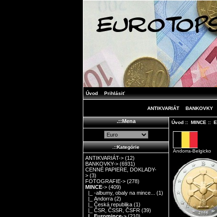
Úvod
Prihlásiť
ANTIKVARIÁT
BANKOVKY
.::Mena
Úvod
::
MINCE
::
E
.::Kategórie
Andorra-Belgicko
ANTIKVARIÁT->
(12)
BANKOVKY->
(6931)
CENNÉ PAPIERE, DOKLADY-
>
(3)
FOTOGRAFIE->
(278)
MINCE
->
(409)
|_ -albumy, obaly na mince...
(1)
|_ Andorra
(2)
|_ Česká republika
(1)
|_ ČSR, ČSSR, ČSFR
(39)
|_ Euromince
->
(210)