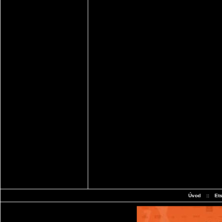
Úvod
::
Et