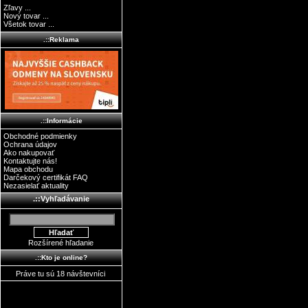
Zľavy ...
Nový tovar ...
Všetok tovar ...
.::Reklama
.::Informácie
Obchodné podmienky
Ochrana údajov
Ako nakupovať
Kontaktujte nás!
Mapa obchodu
Darčekový certifikát FAQ
Nezasielať aktuality
.::Vyhľadávanie
Rozšírené hľadanie
.::Kto je online?
Práve tu sú 18 návštevníci