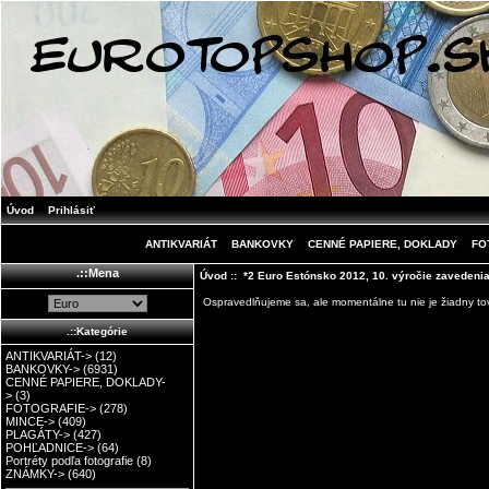
Úvod
Prihlásiť
ANTIKVARIÁT
BANKOVKY
CENNÉ PAPIERE, DOKLADY
FO
.::Mena
Úvod
:: *2 Euro Estónsko 2012, 10. výročie zavedeni
Ospravedlňujeme sa, ale momentálne tu nie je žiadny tov
.::Kategórie
ANTIKVARIÁT->
(12)
BANKOVKY->
(6931)
CENNÉ PAPIERE, DOKLADY-
>
(3)
FOTOGRAFIE->
(278)
MINCE->
(409)
PLAGÁTY->
(427)
POHĽADNICE->
(64)
Portréty podľa fotografie
(8)
ZNÁMKY->
(640)