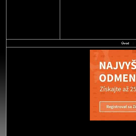
Úvod
::