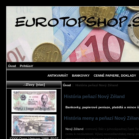
Úvod
Prihlásiť
ANTIKVARIÁT
BANKOVKY
CENNÉ PAPIERE, DOKLADY
.::Zľavy [viac]
Úvod
:: História peňazí Nový Zéland
História peňazí Nový Zéland
Bankovky, papierové peniaze, platidlá a mince š
História meny a peňazí Nový Zéla
Nový Zéland
, ostrovný štát v juhozápadnej časti T
cestu k nezávislosti. Vývoj novozélandskej meny p
*2000 Dong Vietnam 1988, P107
ekonomickom a kultúrnom dedičstve krajiny.