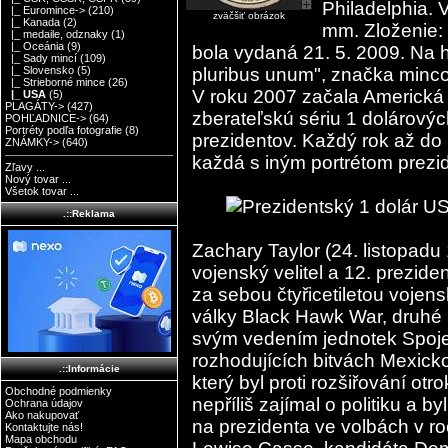
Philadelphia. 
|_ Euromince->
(210)
zväčšiť obrázok
|_ Kanada
(2)
mm. Zloženie:
|_ medaile, odznaky
(1)
|_ Oceánia
(9)
bola vydaná 21. 5. 2009. Na hr
|_ Sady mincí
(109)
pluribus unum", značka minco
|_ Slovensko
(5)
|_ Strieborné mince
(26)
V roku 2007 začala Americká
|_ USA
(5)
PLAGÁTY->
(427)
zberateľskú sériu 1 dolárový
POHĽADNICE->
(64)
Portréty podľa fotografie
(8)
prezidentov. Každý rok až d
ZNÁMKY->
(640)
každá s iným portrétom prezi
Zľavy ...
Nový tovar ...
Všetok tovar ...
.::Reklama
Zachary Taylor (24. listopadu
vojenský velitel a 12. prezid
za sebou čtyřicetiletou vojens
války Black Hawk War, druhé S
svým vedením jednotek Spojen
rozhodujících bitvách Mexicko
.::Informácie
který byl proti rozšiřování otro
Obchodné podmienky
nepříliš zajímal o politiku a b
Ochrana údajov
Ako nakupovať
na prezidenta ve volbách v ro
Kontaktujte nás!
Mapa obchodu