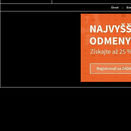
Úvod
::
Et