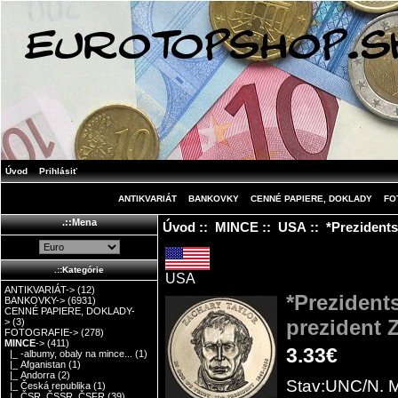
Úvod
Prihlásiť
ANTIKVARIÁT
BANKOVKY
CENNÉ PAPIERE, DOKLADY
FO
.::Mena
Úvod
::
MINCE
::
USA
:: *Prezidents
.::Kategórie
USA
ANTIKVARIÁT->
(12)
*Prezident
BANKOVKY->
(6931)
CENNÉ PAPIERE, DOKLADY-
prezident Z
>
(3)
FOTOGRAFIE->
(278)
MINCE
->
(411)
3.33€
|_ -albumy, obaly na mince...
(1)
|_ Afganistan
(1)
|_ Andorra
(2)
Stav:UNC/N. M
|_ Česká republika
(1)
|_ ČSR, ČSSR, ČSFR
(39)