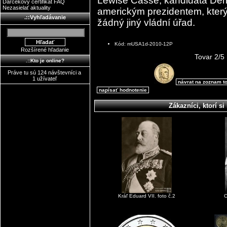
Lewise Casse, kandidáta Demo
Darčekový certifikát FAQ
Nezasielať aktuality
americkým prezidentem, který
.::Vyhľadávanie
žádný jiný vládní úřad.
Kód: mUSA1d-2010-12P
Rozšírené hľadanie
Tovar 2/5
.::Kto je online?
Práve tu sú 124 návštevníci a
1 užívateľ
návrat na zoznam t
napísať hodnotenie
Zákazníci, ktorí si 
Kráľ Eduard VII. foto č.2
C