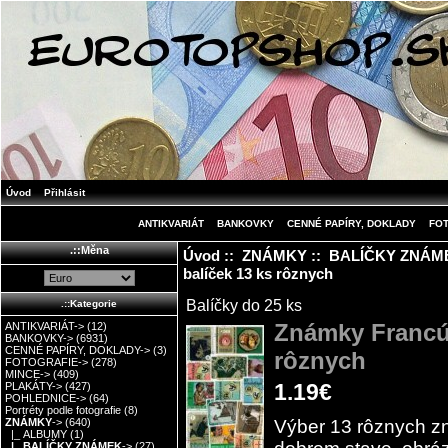
Úvod
Přihlásit
ANTIKVARIÁT
BANKOVKY
CENNÉ PAPÍRY, DOKLADY
FO
.::Měna
Úvod
::
ZNÁMKY
::
BALÍČKY ZNÁM
balíček 13 ks rôznych
Balíčky do 25 ks
.::Kategorie
Známky Francúz
ANTIKVARIÁT->
(12)
BANKOVKY->
(6931)
CENNÉ PAPÍRY, DOKLADY->
(3)
rôznych
FOTOGRAFIE->
(278)
MINCE->
(409)
1.19€
PLAKÁTY->
(427)
POHLEDNICE->
(64)
Portréty podle fotografie
(8)
Výber 13 rôznych z
ZNÁMKY
->
(640)
|_ ALBUMY
(1)
|_ BALÍČKY ZNÁMEK
->
(27)