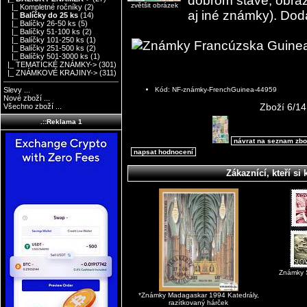
dobrom stave, obrázo
zvětšit obrázek
|_ Kompletné ročníky
(2)
aj iné známky). Doda
|_ Balíčky do 25 ks
(14)
|_ Balíčky 26-50 ks
(5)
|_ Balíčky 51-100 ks
(2)
|_ Balíčky 101-250 ks
(1)
|_ Balíčky 251-500 ks
(2)
|_ Balíčky 501-3000 ks
(1)
|_ TEMATICKÉ ZNÁMKY->
(301)
|_ ZNÁMKOVÉ KRAJINY->
(311)
Kód: NF-známky-FrenchGuinea-44959
Slevy ...
Nové zboží ...
Zboží 6/14
Všechno zboží ...
.::Reklama 1
návrat na seznam zbo
napsat hodnocení
Zákaznící, kteří si 
Známky S
*Známky Madagaskar 1994 Katedrály,
razítkovaný hárček