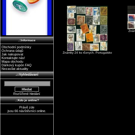
Znám
.::Informace
Obchodní podmínky
Ochrana údajů
Známky 24 ks rôznych, Portugalsko
Jak nakupovat
Kontaktujte nás!
Mapa obchodu
Dárkový kupón FAQ
Nezasílat aktuality
.::Vyhledávaní
Rozšířené hledání
.::Kdo je online?
Právě zde
jsou 66 návštěvníci online.