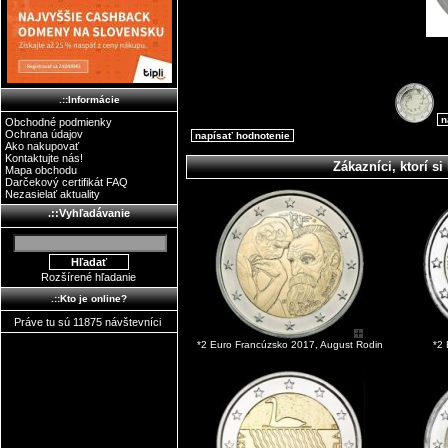
.::Informácie
n
Obchodné podmienky
Ochrana údajov
napísať hodnotenie
Ako nakupovať
Kontaktujte nás!
Zákazníci, ktorí si 
Mapa obchodu
Darčekový certifikát FAQ
Nezasielať aktuality
.::Vyhľadávanie
Rozšírené hľadanie
.::Kto je online?
Práve tu sú 11875 návštevníci
*2 Euro Francúzsko 2017, August Rodin
*2 