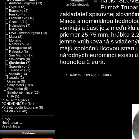
nápis "SLOVE
|_ Andorra-Belgicko
(13)
zväčšiť obrázok
Primož Trubar 
|_ Cyprus
(3)
|_ Estónsko
(2)
zakladateľ spisovnej slovinčin
|_ Fínsko
(4)
|_ Francúzsko
(10)
Mince s nominálnou hodnotou 
|_ Grécko
(11)
|_ Holandsko
(7)
vonkajšia časť je z meďniklu 
|_ Írsko
(4)
|_ Litva-Luxemburgsko
(13)
priemer 25,75 mm, hrúbku 2,
|_ Malta
(2)
jemne vrúbkovaná s vtlačený
|_ Monako
|_ Nemecko
(51)
majú spoločnú lícovou stranu
|_ Portugalsko
(8)
|_ Rakúsko
(6)
národných euromincí existuj
|_ San Maríno
(17)
|_ Slovensko
(8)
hodnotou 2 eurá.
|_ Slovinsko
(7)
|_ Španielsko
(5)
|_ Taliansko
(23)
|_ Vatikán
(16)
Kód: mSLOVENIA2E-2008-C
|_ Kanada
(2)
|_ Oceánia
(9)
|_ Sady mincí
(109)
|_ Slovensko
(5)
|_ Strieborné mince
(26)
|_ USA
(5)
PLAGÁTY->
(427)
POHĽADNICE->
(64)
Portréty podľa fotografie
(8)
ZNÁMKY->
(640)
Zľavy ...
Nový tovar ...
Všetok tovar ...
.::Reklama