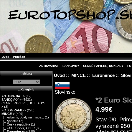
Úvod
Prihlásiť
ANTIKVARIÁT
BANKOVKY
CENNÉ PAPIERE, DOKLADY
FO
.::Mena
Úvod
::
MINCE
::
Euromince
::
Slov
.::Kategórie
Slovinsko
ANTIKVARIÁT->
(12)
*2 Euro Sl
BANKOVKY->
(6931)
CENNÉ PAPIERE, DOKLADY-
>
(3)
4.99€
FOTOGRAFIE->
(278)
MINCE
->
(409)
|_ -albumy, obaly na mince...
(1)
Stav 0/0. Prim
|_ Andorra
(2)
|_ Česká republika
(1)
vyrazené 950 t
|_ ČSR, ČSSR, ČSFR
(39)
|_ Euromince
->
(210)