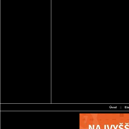
Úvod
::
Et