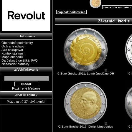
návrat na zoznam t
napísať hodnotenie
Zákazníci, ktorí si 
.::Informácie
Obchodné podmienky
Ochrana údajov
Ako nakupovať
Kontaktujte nás!
Mapa obchodu
Darčekový certifikát FAQ
Nezasielať aktuality
.::Vyhľadávanie
*2 Euro Grécko 2011, Letné špeciálne OH
*2 
Rozšírené hľadanie
.::Kto je online?
Práve tu sú 37 návštevníci
*2 Euro Grécko 2016, Dimitri Mitropoulos
*2 