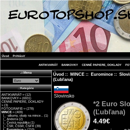
Úvod
Prihlásiť
ANTIKVARIÁT
BANKOVKY
CENNÉ PAPIERE, DOKLADY
FO
.::Mena
Úvod
::
MINCE
::
Euromince
::
Slov
(Ľubľana)
.::Kategórie
ANTIKVARIÁT->
(12)
Slovinsko
BANKOVKY->
(6931)
*2 Euro Sl
CENNÉ PAPIERE, DOKLADY-
>
(3)
FOTOGRAFIE->
(278)
(Ľubľana)
MINCE
->
(409)
|_ -albumy, obaly na mince...
(1)
|_ Andorra
(2)
4.49€
|_ Česká republika
(1)
|_ ČSR, ČSSR, ČSFR
(39)
|_ Euromince
->
(210)