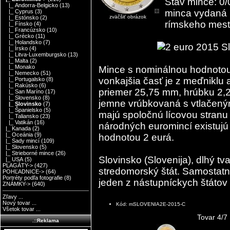
Stav mince: 0/
|_ Andorra-Belgicko
(13)
minca vydaná pr
|_ Cyprus
(3)
zväčšiť obrázok
|_ Estónsko
(2)
rímskeho mest
|_ Fínsko
(4)
|_ Francúzsko
(10)
|_ Grécko
(11)
|_ Holandsko
(7)
|_ Írsko
(4)
|_ Litva-Luxemburgsko
(13)
|_ Malta
(2)
|_ Monako
Mince s nominálnou hodnotou 
|_ Nemecko
(51)
vonkajšia časť je z meďniklu 
|_ Portugalsko
(8)
|_ Rakúsko
(6)
priemer 25,75 mm, hrúbku 2,
|_ San Maríno
(17)
|_ Slovensko
(8)
jemne vrúbkovaná s vtlačený
|_ Slovinsko
(7)
|_ Španielsko
(5)
majú spoločnú lícovou stranu
|_ Taliansko
(23)
|_ Vatikán
(16)
národných euromincí existuj
|_ Kanada
(2)
|_ Oceánia
(9)
hodnotou 2 eurá.
|_ Sady mincí
(109)
|_ Slovensko
(5)
|_ Strieborné mince
(26)
Slovinsko (Slovenija), dlhý tv
|_ USA
(5)
PLAGÁTY->
(427)
stredomorský štát. Samostatn
POHĽADNICE->
(64)
Portréty podľa fotografie
(8)
jeden z nástupníckych štátov
ZNÁMKY->
(640)
Zľavy ...
Nový tovar ...
Kód: mSLOVENIA2E-2015-C
Všetok tovar ...
Tovar 4/7
.::Reklama