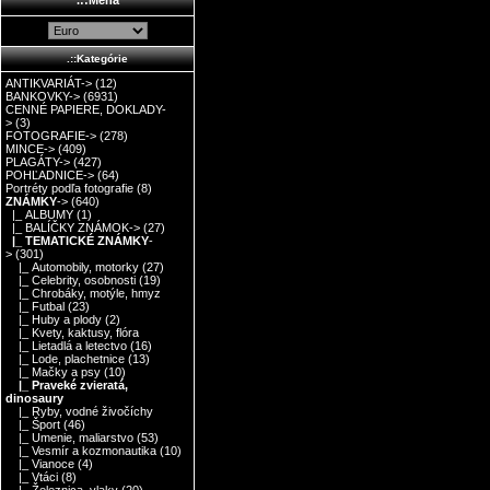
.::Kategórie
ANTIKVARIÁT->
(12)
BANKOVKY->
(6931)
CENNÉ PAPIERE, DOKLADY-
>
(3)
FOTOGRAFIE->
(278)
MINCE->
(409)
PLAGÁTY->
(427)
POHĽADNICE->
(64)
Portréty podľa fotografie
(8)
ZNÁMKY
->
(640)
|_ ALBUMY
(1)
|_ BALÍČKY ZNÁMOK->
(27)
|_ TEMATICKÉ ZNÁMKY
-
>
(301)
|_ Automobily, motorky
(27)
|_ Celebrity, osobnosti
(19)
|_ Chrobáky, motýle, hmyz
|_ Futbal
(23)
|_ Huby a plody
(2)
|_ Kvety, kaktusy, flóra
|_ Lietadlá a letectvo
(16)
|_ Lode, plachetnice
(13)
|_ Mačky a psy
(10)
|_ Praveké zvieratá,
dinosaury
|_ Ryby, vodné živočíchy
|_ Šport
(46)
|_ Umenie, maliarstvo
(53)
|_ Vesmír a kozmonautika
(10)
|_ Vianoce
(4)
|_ Vtáci
(8)