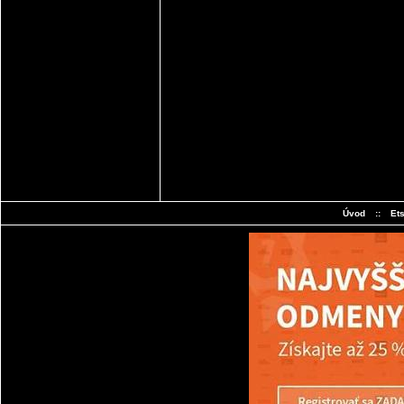
Úvod
::
Et