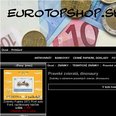
Úvod
Prihlásiť
ANTIKVARIÁT
BANKOVKY
CENNÉ PAPIERE, DOKLADY
FO
Úvod
::
ZNÁMKY
::
TEMATICKÉ ZNÁMKY
:: Praveké z
.::Zľavy [viac]
Praveké zvieratá, dinosaury
Známky s námetom pravekých zvierat, dinosaurov.
V tejto kat
Známky Fujeira 1971 Prvé auto
Ford, razítkovaný hárček
1.55€
1.45€
Ušetríte: 6% z ceny
.::Mena