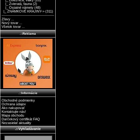
|_ Železnica, vlaky
(20)
|_ Zvieratá, fauna
(2)
|_ Ostatné námety
(48)
|_ ZNÁMKOVÉ KRAJINY->
(311)
Zľavy ...
Nový tovar ...
Všetok tovar ...
.::Reklama
.::Informácie
Obchodné podmienky
Ochrana údajov
Ako nakupovať
Kontaktujte nás!
Mapa obchodu
Darčekový certifikát FAQ
Nezasielať aktuality
.::Vyhľadávanie