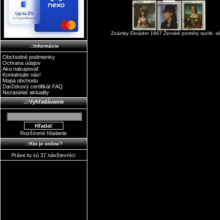
Známky Ekvádor 1967 Ženské portréty razítk. sé
.::Informácie
Obchodné podmienky
Ochrana údajov
Ako nakupovať
Kontaktujte nás!
Mapa obchodu
Darčekový certifikát FAQ
Nezasielať aktuality
.::Vyhľadávanie
Rozšírené hľadanie
.::Kto je online?
Práve tu sú 37 návštevníci