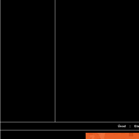
Úvod
::
Et