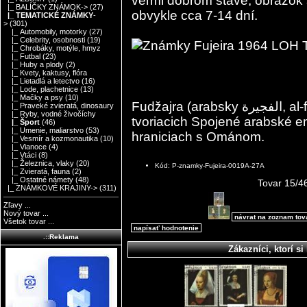
veľmi dobrom stave, obrázok sl
|_ BALÍČKY ZNÁMOK->
(27)
obvykle cca 7-14 dní.
|_ TEMATICKÉ ZNÁMKY
-
>
(301)
|_ Automobily, motorky
(27)
|_ Celebrity, osobnosti
(19)
|_ Chrobáky, motýle, hmyz
|_ Futbal
(23)
|_ Huby a plody
(2)
|_ Kvety, kaktusy, flóra
|_ Lietadlá a letectvo
(16)
|_ Lode, plachetnice
(13)
|_ Mačky a psy
(10)
Fudžajra (arabsky الفجيرة, al-fuǧayrah) je jedným zo siedmich emirátov,
|_ Praveké zvieratá, dinosaury
|_ Ryby, vodné živočíchy
tvoriacich Spojené arabské e
|_ Šport
(46)
|_ Umenie, maliarstvo
(53)
hraniciach s Ománom.
|_ Vesmír a kozmonautika
(10)
|_ Vianoce
(4)
|_ Vtáci
(8)
|_ Železnica, vlaky
(20)
Kód: P-znamky-Fujeira-0019A-27A
|_ Zvieratá, fauna
(2)
|_ Ostatné námety
(48)
Tovar 15/4
|_ ZNÁMKOVÉ KRAJINY->
(311)
Zľavy ...
Nový tovar ...
návrat na zoznam to
Všetok tovar ...
napísať hodnotenie
.::Reklama
Zákazníci, ktorí si 