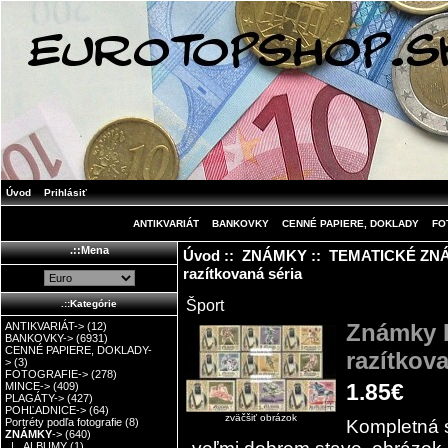
Úvod
Prihlásiť
ANTIKVARIÁT
BANKOVKY
CENNÉ PAPIERE, DOKLADY
FO
.::Mena
Úvod
::
ZNÁMKY
::
TEMATICKÉ ZN
razítkovaná séria
Šport
.::Kategórie
Známky F
ANTIKVARIÁT->
(12)
BANKOVKY->
(6931)
CENNÉ PAPIERE, DOKLADY-
razítkov
>
(3)
FOTOGRAFIE->
(278)
1.85€
MINCE->
(409)
PLAGÁTY->
(427)
POHĽADNICE->
(64)
zväčšiť obrázok
Kompletná 
Portréty podľa fotografie
(8)
ZNÁMKY
->
(640)
|_ ALBUMY
(1)