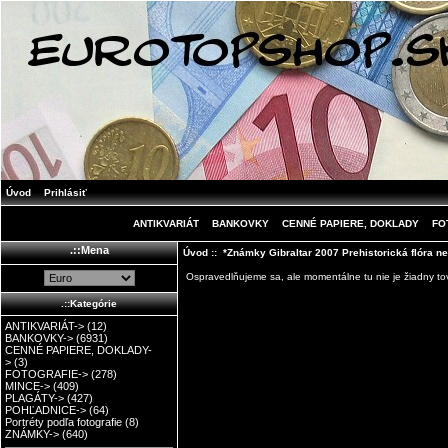
Úvod
Prihlásiť
ANTIKVARIÁT
BANKOVKY
CENNÉ PAPIERE, DOKLADY
FO
.::Mena
Úvod
:: *Známky Gibraltar 2007 Prehistorická flóra n
Ospravedlňujeme sa, ale momentálne tu nie je žiadny tov
.::Kategórie
ANTIKVARIÁT->
(12)
BANKOVKY->
(6931)
CENNÉ PAPIERE, DOKLADY-
>
(3)
FOTOGRAFIE->
(278)
MINCE->
(409)
PLAGÁTY->
(427)
POHĽADNICE->
(64)
Portréty podľa fotografie
(8)
ZNÁMKY->
(640)