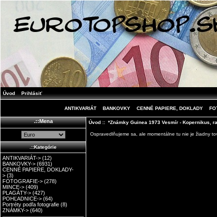
Úvod
Prihlásiť
ANTIKVARIÁT
BANKOVKY
CENNÉ PAPIERE, DOKLADY
FO
.::Mena
Úvod
:: *Známky Guinea 1973 Vesmír - Kopernikus, ra
Ospravedlňujeme sa, ale momentálne tu nie je žiadny tov
.::Kategórie
ANTIKVARIÁT->
(12)
BANKOVKY->
(6931)
CENNÉ PAPIERE, DOKLADY-
>
(3)
FOTOGRAFIE->
(278)
MINCE->
(409)
PLAGÁTY->
(427)
POHĽADNICE->
(64)
Portréty podľa fotografie
(8)
ZNÁMKY->
(640)