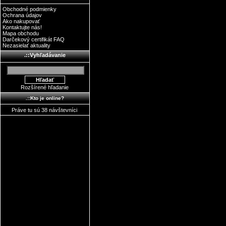
Obchodné podmienky
Ochrana údajov
Ako nakupovať
Kontaktujte nás!
Mapa obchodu
Darčekový certifikát FAQ
Nezasielať aktuality
.::Vyhľadávanie
Rozšírené hľadanie
.::Kto je online?
Práve tu sú 38 návštevníci