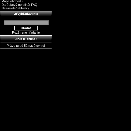
Mapa obchodu
Darčekový certifikát FAQ
Nezasielať aktuality
.::Vyhľadávanie
Rozšírené hľadanie
.::Kto je online?
Práve tu sú 52 návštevníci