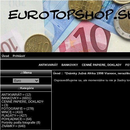
Úvod
Prihlásiť
ANTIKVARIÁT
BANKOVKY
CENNÉ PAPIERE, DOKLADY
FO
.::Mena
Úvod
:: *Známky Južná Afrika 1998 Vianoce, nerazít
Ospravedlňujeme sa, ale momentálne tu nie je žiadny tov
.::Kategórie
ANTIKVARIÁT->
(12)
BANKOVKY->
(6931)
CENNÉ PAPIERE, DOKLADY-
>
(3)
FOTOGRAFIE->
(278)
MINCE->
(410)
PLAGÁTY->
(427)
POHĽADNICE->
(64)
Portréty podľa fotografie
(8)
ZNÁMKY->
(640)