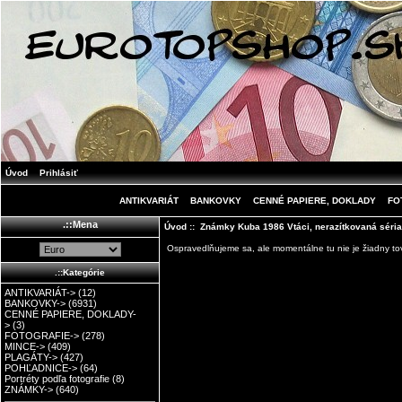
Úvod
Prihlásiť
ANTIKVARIÁT
BANKOVKY
CENNÉ PAPIERE, DOKLADY
FO
.::Mena
Úvod
:: Známky Kuba 1986 Vtáci, nerazítkovaná séria
Ospravedlňujeme sa, ale momentálne tu nie je žiadny tov
.::Kategórie
ANTIKVARIÁT->
(12)
BANKOVKY->
(6931)
CENNÉ PAPIERE, DOKLADY-
>
(3)
FOTOGRAFIE->
(278)
MINCE->
(409)
PLAGÁTY->
(427)
POHĽADNICE->
(64)
Portréty podľa fotografie
(8)
ZNÁMKY->
(640)