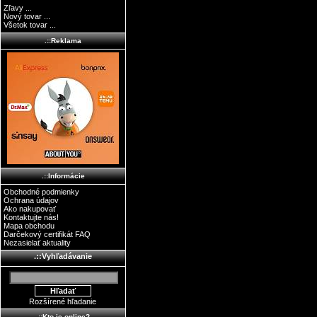
Zľavy ...
Nový tovar ...
Všetok tovar ...
.::Reklama
.::Informácie
Obchodné podmienky
Ochrana údajov
Ako nakupovať
Kontaktujte nás!
Mapa obchodu
Darčekový certifikát FAQ
Nezasielať aktuality
.::Vyhľadávanie
Rozšírené hľadanie
.::Kto je online?