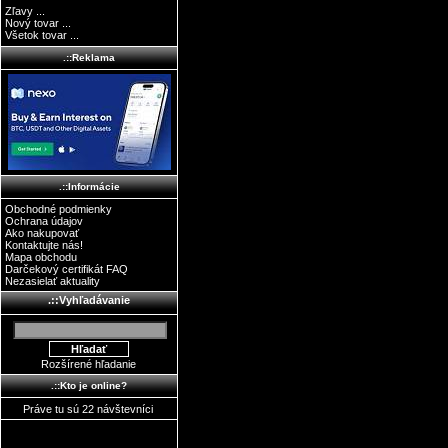
Zľavy ...
Nový tovar ...
Všetok tovar ...
.::Reklama
.::Informácie
Obchodné podmienky
Ochrana údajov
Ako nakupovať
Kontaktujte nás!
Mapa obchodu
Darčekový certifikát FAQ
Nezasielať aktuality
.::Vyhľadávanie
Rozšírené hľadanie
.::Kto je online?
Práve tu sú 22 návštevníci