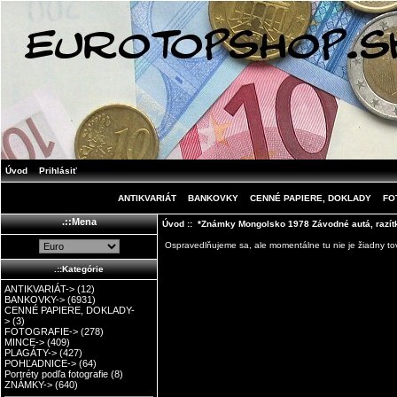
Úvod
Prihlásiť
ANTIKVARIÁT
BANKOVKY
CENNÉ PAPIERE, DOKLADY
FO
.::Mena
Úvod
:: *Známky Mongolsko 1978 Závodné autá, razít
Ospravedlňujeme sa, ale momentálne tu nie je žiadny tov
.::Kategórie
ANTIKVARIÁT->
(12)
BANKOVKY->
(6931)
CENNÉ PAPIERE, DOKLADY-
>
(3)
FOTOGRAFIE->
(278)
MINCE->
(409)
PLAGÁTY->
(427)
POHĽADNICE->
(64)
Portréty podľa fotografie
(8)
ZNÁMKY->
(640)