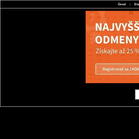
Úvod
::
Et