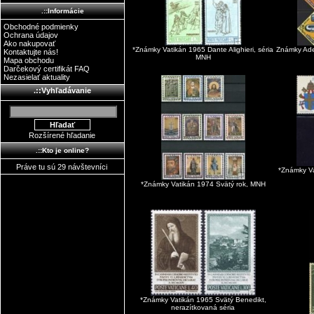
.::Informácie
Obchodné podmienky
Ochrana údajov
Ako nakupovať
*Známky Vatikán 1965 Dante Alighieri, séria
Známky Ade
Kontaktujte nás!
MNH
Mapa obchodu
Darčekový certifikát FAQ
Nezasielať aktuality
.::Vyhľadávanie
Rozšírené hľadanie
.::Kto je online?
Práve tu sú 29 návštevníci
*Známky Va
*Známky Vatikán 1974 Svätý rok, MNH
*Známky Vatikán 1965 Svätý Benedikt,
nerazítkovaná séria