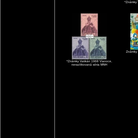
*Známky 
Známky 
*Známky Vatikán 1968 Vianoce,
nerazítkovaná séria MNH