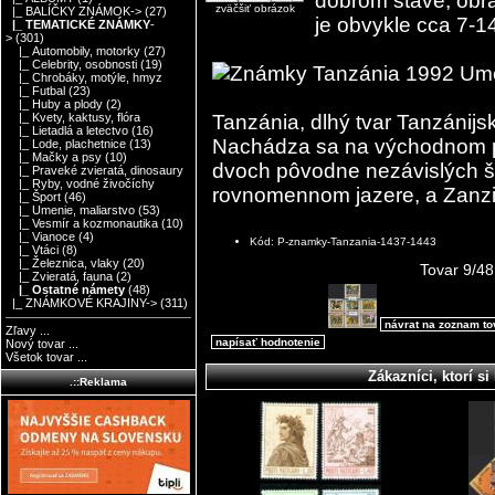
dobrom stave, obráz
zväčšiť obrázok
|_ BALÍČKY ZNÁMOK->
(27)
je obvykle cca 7-14
|_ TEMATICKÉ ZNÁMKY
-
>
(301)
|_ Automobily, motorky
(27)
|_ Celebrity, osobnosti
(19)
|_ Chrobáky, motýle, hmyz
|_ Futbal
(23)
|_ Huby a plody
(2)
Tanzánia, dlhý tvar Tanzánijsk
|_ Kvety, kaktusy, flóra
|_ Lietadlá a letectvo
(16)
Nachádza sa na východnom pob
|_ Lode, plachetnice
(13)
|_ Mačky a psy
(10)
dvoch pôvodne nezávislých štá
|_ Praveké zvieratá, dinosaury
|_ Ryby, vodné živočíchy
rovnomennom jazere, a Zanzi
|_ Šport
(46)
|_ Umenie, maliarstvo
(53)
|_ Vesmír a kozmonautika
(10)
|_ Vianoce
(4)
Kód: P-znamky-Tanzania-1437-1443
|_ Vtáci
(8)
|_ Železnica, vlaky
(20)
Tovar 9/48
|_ Zvieratá, fauna
(2)
|_ Ostatné námety
(48)
|_ ZNÁMKOVÉ KRAJINY->
(311)
návrat na zoznam t
Zľavy ...
napísať hodnotenie
Nový tovar ...
Všetok tovar ...
Zákazníci, ktorí si 
.::Reklama