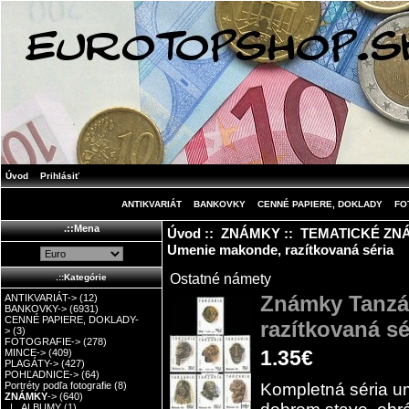
Úvod
Prihlásiť
ANTIKVARIÁT
BANKOVKY
CENNÉ PAPIERE, DOKLADY
FO
.::Mena
Úvod
::
ZNÁMKY
::
TEMATICKÉ ZN
Umenie makonde, razítkovaná séria
Ostatné námety
.::Kategórie
Známky Tanzá
ANTIKVARIÁT->
(12)
BANKOVKY->
(6931)
CENNÉ PAPIERE, DOKLADY-
razítkovaná sé
>
(3)
FOTOGRAFIE->
(278)
1.35€
MINCE->
(409)
PLAGÁTY->
(427)
POHĽADNICE->
(64)
Kompletná séria u
Portréty podľa fotografie
(8)
ZNÁMKY
->
(640)
|_ ALBUMY
(1)