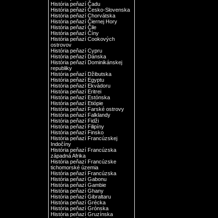
História peňazí Čadu
História peňazí Česko-Slovenska
História peňazí Chorvátska
História peňazí Čiernej Hory
História peňazí Čile
História peňazí Číny
História peňazí Cookových
ostrovov
História peňazí Cypru
História peňazí Dánska
História peňazí Dominikánskej
republiky
História peňazí Džibutska
História peňazí Egyptu
História peňazí Ekvádoru
História peňazí Eritrei
História peňazí Estónska
História peňazí Etiópie
História peňazí Farské ostrovy
História peňazí Falklandy
História peňazí Fidži
História peňazí Filipíny
História peňazí Finsko
História peňazí Francúzskej
Indočíny
História peňazí Francúzska
západná Afrika
História peňazí Francúzske
tichomorské územia
História peňazí Francúzska
História peňazí Gabonu
História peňazí Gambie
História peňazí Ghany
História peňazí Gibraltaru
História peňazí Grécka
História peňazí Grónska
História peňazí Gruzínska