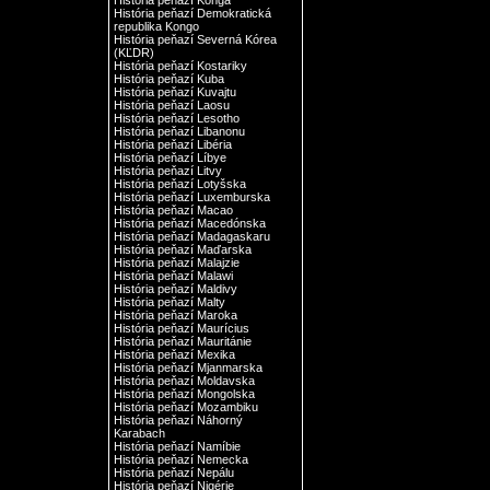
História peňazí Konga
História peňazí Demokratická
republika Kongo
História peňazí Severná Kórea
(KĽDR)
História peňazí Kostariky
História peňazí Kuba
História peňazí Kuvajtu
História peňazí Laosu
História peňazí Lesotho
História peňazí Libanonu
História peňazí Libéria
História peňazí Líbye
História peňazí Litvy
História peňazí Lotyšska
História peňazí Luxemburska
História peňazí Macao
História peňazí Macedónska
História peňazí Madagaskaru
História peňazí Maďarska
História peňazí Malajzie
História peňazí Malawi
História peňazí Maldivy
História peňazí Malty
História peňazí Maroka
História peňazí Maurícius
História peňazí Mauritánie
História peňazí Mexika
História peňazí Mjanmarska
História peňazí Moldavska
História peňazí Mongolska
História peňazí Mozambiku
História peňazí Náhorný
Karabach
História peňazí Namíbie
História peňazí Nemecka
História peňazí Nepálu
História peňazí Nigérie