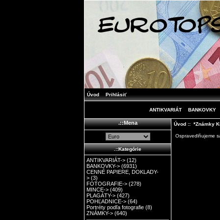
Úvod
Prihlásiť
ANTIKVARIÁT
BANKOVKY
.::Mena
Úvod
:: *Známky Ku
Ospravedlňujeme sa,
.::Kategórie
ANTIKVARIÁT->
(12)
BANKOVKY->
(6931)
CENNÉ PAPIERE, DOKLADY-
>
(3)
FOTOGRAFIE->
(278)
MINCE->
(409)
PLAGÁTY->
(427)
POHĽADNICE->
(64)
Portréty podľa fotografie
(8)
ZNÁMKY->
(640)