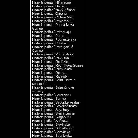
História peňazí Nikaragua
História peňazí Nórska
História peňazí Nový Zéland
História peňazí Ománu
História peňazí Ostrov Man
História peňazí Pakistanu
História peňazí Papua Nová
Guinea
História peňazí Paraguaju
História peňazí Peru
História peňazí Podnesterska
História peňazí Poľska
História peňazí Portugalská
Guinea
História peňazí Portugalska
História peňazí Rakúska
História peňazí Rodézie
História peňazí Rovníková Guinea
História peňazí Rumunsko
História peňazí Ruska
História peňazí Rwandy
História peňazí Saint Pierre a
Miquelon
História peňazí Šalamúnove
ostrovy
História peňazí Salvadoru
História peňazí Samoa
História peňazí Saudskej Arábie
História peňazí Severné Írsko
História peňazí Seychely
História peňazí Sierra Leone
História peňazí Singapúru
História peňazí Škótska
História peňazí Slovinska
História peňazí Somalilandu
História peňazí Somálska
História peňazí Španielska