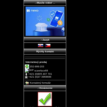
.::Musíte vidieť ...
.::Jazyk
Rýchly kontakt
Internetový predaj
352-999-203
scareface68
+421 (0)905 407 701
+421 (0)37 3968686
Kontaktný formulár
.::Oznámenie