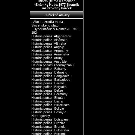
Informujte ma o zmenách
*Známky Kuba 1977 Sputnik
razítkovaný hárček
.::Dôležité odkazy
- Ako sa zrodila mena
Slovenského štátu
- Hyperinflácia v Nemecku 1918 -
1924
História peňazí Afganistanu
História peňazí Albánska
História peňazí Alžírska
História peňazí Angoly
História peňazí Argentíny
História peňazí Arménska
História peňazí Aruby
História peňazí Austrálie
Hstória peňazí Azerbajdžanu
História peňazí Bahamy
História peňazí Bahrajnu
História peňazí Bangladéšu
História peňazí Barbadosu
História peňazí Barmy
História peňazí Belgicka
História peňazí Belize
História peňazí Bermudy
História peňazí Bhután
História peňazí Biafra
História peňazí Bieloruska
História peňazí Bolívie
História peňazí Bosny a
Hercegoviny
História peňazí Botswany
História peňazí Brazílie
História peňazí Bruneju
História peňazí Bulharska
História peňazí Burundi