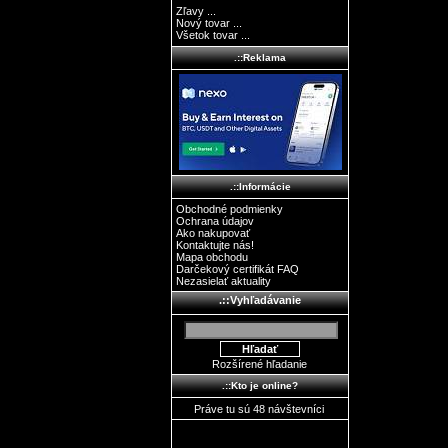
Zľavy ...
Nový tovar ...
Všetok tovar ...
.::Reklama
.::Informácie
Obchodné podmienky
Ochrana údajov
Ako nakupovať
Kontaktujte nás!
Mapa obchodu
Darčekový certifikát FAQ
Nezasielať aktuality
.::Vyhľadávanie
Rozšírené hľadanie
.::Kto je online?
Práve tu sú 48 návštevníci