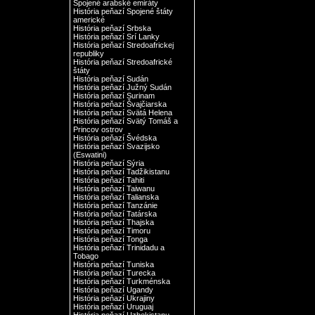
Spojené arabské emiráty
História peňazí Spojené štáty
americké
História peňazí Srbska
História peňazí Srí Lanky
História peňazí Stredoafrickej
republiky
História peňazí Stredoafrické
štáty
História peňazí Sudán
História peňazí Južný Sudán
História peňazí Surinam
História peňazí Švajčiarska
História peňazí Svätá Helena
História peňazí Svätý Tomáš a
Princov ostrov
História peňazí Švédska
História peňazí Svazijsko
(Eswatini)
História peňazí Sýria
História peňazí Tadžikistanu
História peňazí Tahiti
História peňazí Taiwanu
História peňazí Talianska
História peňazí Tanzánie
História peňazí Tatárska
História peňazí Thajska
História peňazí Timoru
História peňazí Tonga
História peňazí Trinidadu a
Tobago
História peňazí Tuniska
História peňazí Turecka
História peňazí Turkménska
História peňazí Ugandy
História peňazí Ukrajiny
História peňazí Uruguaj