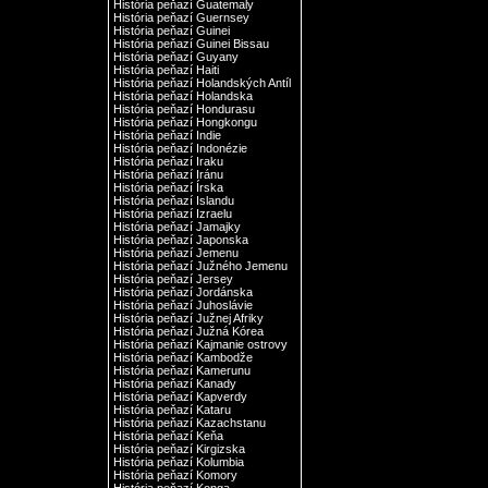
História peňazí Guatemaly
História peňazí Guernsey
História peňazí Guinei
História peňazí Guinei Bissau
História peňazí Guyany
História peňazí Haiti
História peňazí Holandských Antíl
História peňazí Holandska
História peňazí Hondurasu
História peňazí Hongkongu
História peňazí Indie
História peňazí Indonézie
História peňazí Iraku
História peňazí Iránu
História peňazí Írska
História peňazí Islandu
História peňazí Izraelu
História peňazí Jamajky
História peňazí Japonska
História peňazí Jemenu
História peňazí Južného Jemenu
História peňazí Jersey
História peňazí Jordánska
História peňazí Juhoslávie
História peňazí Južnej Afriky
História peňazí Južná Kórea
História peňazí Kajmanie ostrovy
História peňazí Kambodže
História peňazí Kamerunu
História peňazí Kanady
História peňazí Kapverdy
História peňazí Kataru
História peňazí Kazachstanu
História peňazí Keňa
História peňazí Kirgizska
História peňazí Kolumbia
História peňazí Komory