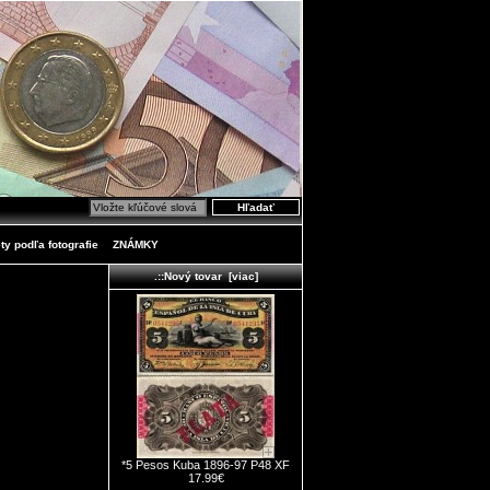
ty podľa fotografie
ZNÁMKY
.::Nový tovar [viac]
*5 Pesos Kuba 1896-97 P48 XF
17.99€