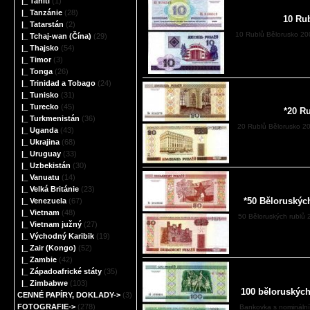
|_ Tahiti
(1)
|_ Tanzánie
(28)
10 Ru
|_ Tatarstán
(2)
10 Rublů Bělorusko 20
|_ Tchaj-wan (Čína)
(29)
|_ Thajsko
(54)
|_ Timor
(3)
|_ Tonga
(26)
|_ Trinidad a Tobago
(24)
|_ Tunisko
(31)
|_ Turecko
(45)
*20 R
|_ Turkmenistán
(36)
20 Rublů Bělorusko 200
|_ Uganda
(43)
|_ Ukrajina
(68)
|_ Uruguay
(33)
|_ Uzbekistán
(30)
|_ Vanuatu
(14)
|_ Velká Británie
(23)
*50 Běloruskýc
|_ Venezuela
(67)
|_ Vietnam
(48)
50 Běloruských rublů
|_ Vietnam južný
(27)
|_ Východný Karibik
(19)
|_ Zair (Kongo)
(52)
|_ Zambie
(42)
|_ Západoafrické státy
(35)
|_ Zimbabwe
(103)
100 běloruských
CENNÉ PAPÍRY, DOKLADY->
(3)
FOTOGRAFIE->
(278)
Bankovka s nominální