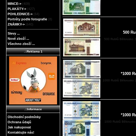
MINCE->
(409)
PLAKÁTY->
(427)
POHLEDNICE->
(64)
Portréty podle fotografie
(8)
ZNÁMKY->
(640)
500 Ru
Slevy ...
Nové zboží ...
500 Rublů Bělorusko 2
Všechno zboží ...
.::Reklama 1
*1000 R
1000 Rublů Bělorusko 
.::Informace
*1000 R
Obchodní podmínky
1000 Rublů Bělorusko
Ochrana údajů
Jak nakupovat
Kontaktujte nás!