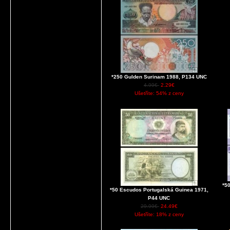
*250 Gulden Surinam 1988, P134 UNC
4.99€
2.29€
Ušetříte: 54% z ceny
*5
*50 Escudos Portugalská Guinea 1971,
P44 UNC
29.99€
24.49€
Ušetříte: 18% z ceny