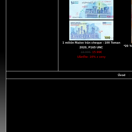
1 milión Rialov Irán cheque - 100 Toman
*20 Y
2020, P165 UNC
18.99€
15.99€
Ušetříte: 16% z ceny
Úvod
::