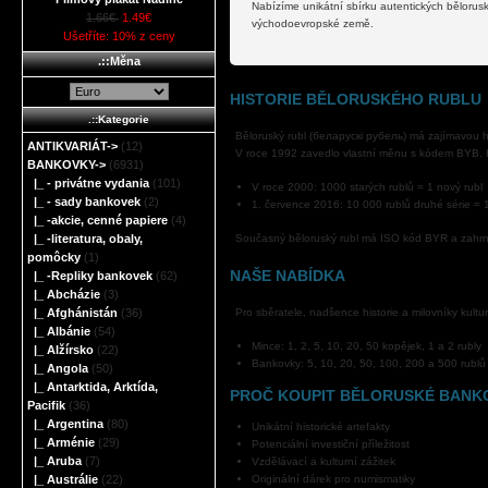
Nabízíme unikátní sbírku autentických běloruský
1.66€
1.49€
východoevropské země.
Ušetříte: 10% z ceny
.::Měna
HISTORIE BĚLORUSKÉHO RUBLU
.::Kategorie
Běloruský rubl (беларускі рубель) má zajímavou h
ANTIKVARIÁT->
(12)
V roce 1992 zavedlo vlastní měnu s kódem BYB. K
BANKOVKY
->
(6931)
|_ - privátne vydania
(101)
V roce 2000: 1000 starých rublů = 1 nový rubl
|_ - sady bankovek
(2)
1. července 2016: 10 000 rublů druhé série = 1
|_ -akcie, cenné papiere
(4)
|_ -literatura, obaly,
Současný běloruský rubl má ISO kód BYR a zahrnu
pomôcky
(1)
NAŠE NABÍDKA
|_ -Repliky bankovek
(62)
|_ Abcházie
(3)
|_ Afghánistán
(36)
Pro sběratele, nadšence historie a milovníky kultu
|_ Albánie
(54)
Mince: 1, 2, 5, 10, 20, 50 kopějek, 1 a 2 rubly
|_ Alžírsko
(22)
Bankovky: 5, 10, 20, 50, 100, 200 a 500 rublů
|_ Angola
(50)
|_ Antarktida, Arktída,
PROČ KOUPIT BĚLORUSKÉ BANK
Pacifik
(36)
|_ Argentina
(80)
Unikátní historické artefakty
|_ Arménie
(29)
Potenciální investiční příležitost
|_ Aruba
(7)
Vzdělávací a kulturní zážitek
|_ Austrálie
(22)
Originální dárek pro numismatiky