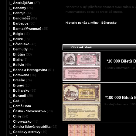
|_ Ázerbájdžán
(27)
Nenechte si ujít příležitost obohatit svou sbírku o
|_ Bahamy
(25)
numismatickou cestu do srdce Běloruska!
|_ Bahrajn
(14)
|_ Bangladéš
(65)
Historie peněz a měny - Bělorusko
|_ Barbados
(30)
|_ Barma (Myanmar)
(25)
|_ Belgie
(11)
|_ Belize
(18)
|_ Bělorusko
(43)
Obrázek zboží
|_ Bermudy
(4)
|_ Bhútán
(33)
|_ Biafra
(3)
*10 000 Biletů 
|_ Bolívie
(49)
Prodej/Informace: 10 
|_ Bosna a Hercegovina
(51)
|_ Botswana
(16)
|_ Brazílie
(74)
|_ Brunej
(16)
|_ Bulharsko
(55)
|_ Burundi
(29)
*100 000 Biletů
|_ Čad
(10)
Prodej/Informace: 100
|_ Černá Hora
|_ Česko - Slovensko->
(70)
|_ Chile
(24)
|_ Chorvatsko
(48)
|_ Čínská lidová republika
(92)
|_ Cookovy ostrovy
(10)