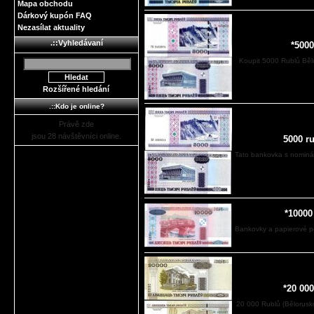
Mapa obchodu
Dárkový kupón FAQ
Nezasílat aktuality
.::Vyhledávaní
*5000
Koupit 5000 Rublů Běl
Rozšířené hledání
.::Kdo je online?
Právě zde
jsou 28 návštěvníci online.
5000 r
Tato bankovka s nominál
*10000
Bankovky a papierové p
*20 00
20 000 Rublů (Bělorusk