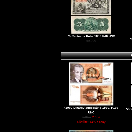
*5 Centavos Kuba 1896 P46 UNC
*
59.99€
*1000 Dinárov Jugoslávie 1990, P107
*20
UNC
2.95€
2.55€
Ušetříte: 14% z ceny