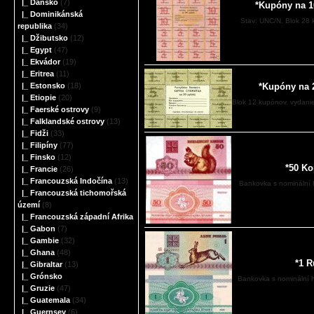
|_ Dánsko
(7)
*Kupóny na 1
|_ Dominikánská
Stav: UNC/N. Blok 28 k
republika
(34)
|_ Džibutsko
(12)
|_ Egypt
(47)
|_ Ekvádor
(19)
|_ Eritrea
(11)
*Kupóny na 
|_ Estonsko
(18)
|_ Etiopie
(20)
Blok 12 kupónov. vydanie,
|_ Faerské ostrovy
(9)
|_ Falklandské ostrovy
(13)
|_ Fidži
(33)
|_ Filipíny
(77)
|_ Finsko
(12)
*50 Ko
|_ Francie
(26)
|_ Francouzská Indočína
(13)
Bankovka s nominální 
|_ Francouzská tichomořská
území
(8)
|_ Francouzská západní Afrika
|_ Gabon
(7)
|_ Gambie
(32)
|_ Ghana
(48)
*1 R
|_ Gibraltar
(13)
|_ Grónsko
Bankovka s nominální h
|_ Gruzie
(47)
|_ Guatemala
(34)
|_ Guernsey
(6)