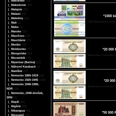
|_ Maďarsko
(79)
|_ Makedonie
(29)
|_ Malajsie
(25)
|_ Malawi
(52)
*1000 b
|_ Maledivy
(23)
1000 Běloruských rublů
|_ Mali
(2)
|_ Malta
(3)
|_ Maroko
(23)
|_ Maurícius
(20)
|_ Mauritánie
(27)
|_ Mexiko
(40)
*20 000
|_ Moldavsko
(27)
|_ Mongolsko
(60)
Bankovka s nominální 
|_ Mozambik
(44)
|_ Myanmar (Barma)
(22)
|_ Náhorní Karabach
(2)
|_ Namíbie
(22)
|_ Nemecko 1865-1919
(10)
|_ Nemecko 1920-1945
(133)
*20 000
|_ Nemecko 1948-1990,
Bankovka s nominální 
NDR
(28)
|_ Nemecko, 1948-dnešek,
SRN
(7)
|_ Nepál
(66)
|_ Nigérie
(45)
|_ Nikaragua
(62)
*50 000 
|_ Nizozemí
(28)