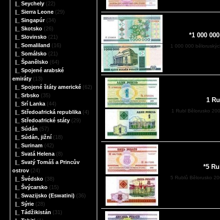
|_ Seychely
(22)
|_ Sierra Leone
(29)
|_ Singapúr
(34)
|_ Skotsko
(26)
*1 000 00
|_ Slovinsko
(21)
|_ Somaliland
(16)
1 000 000 běloruskýc
|_ Somálsko
(21)
|_ Španělsko
(64)
|_ Spojené arabské
emiráty
(13)
|_ Spojené štáty americké
(62)
|_ Srbsko
(35)
1 Ru
|_ Srí Lanka
(44)
1 Rubl Bělorusko 20
|_ Středoafrická republika
(4)
|_ Středoafrické státy
(29)
|_ Súdán
(57)
|_ Súdán, jižní
(18)
|_ Surinam
(42)
|_ Svatá Helena
(8)
|_ Svatý Tomáš a Princův
*5 Ru
ostrov
(24)
5 Rublů Bělorusko 20
|_ Švédsko
(38)
|_ Švýcarsko
(15)
|_ Swazijsko (Eswatini)
(36)
|_ Sýrie
(28)
|_ Tádžikistán
(31)