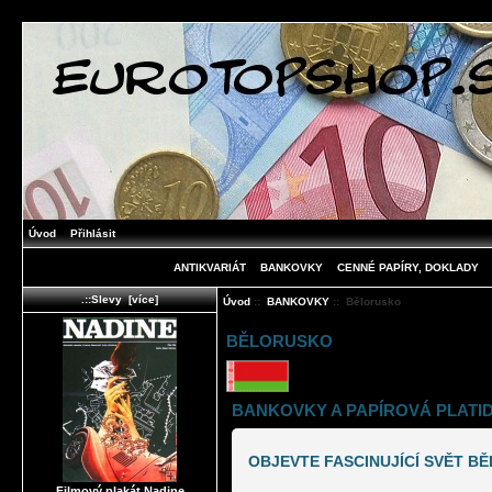
Úvod
Přihlásit
ANTIKVARIÁT
BANKOVKY
CENNÉ PAPÍRY, DOKLADY
.::Slevy [více]
Úvod
::
BANKOVKY
:: Bělorusko
BĚLORUSKO
BANKOVKY A PAPÍROVÁ PLATI
OBJEVTE FASCINUJÍCÍ SVĚT 
Filmový plakát Nadine