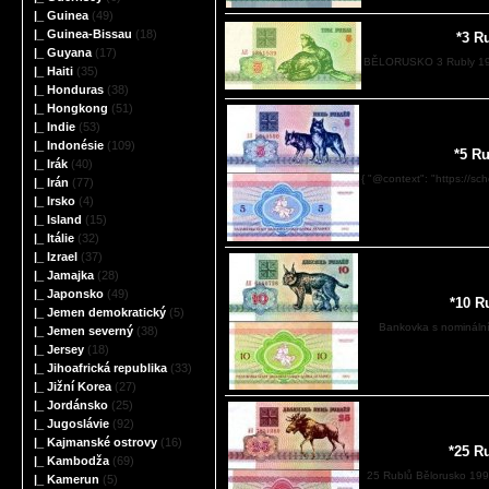
|_ Guinea
(49)
|_ Guinea-Bissau
(18)
*3 R
|_ Guyana
(17)
BĚLORUSKO 3 Rubly 19
|_ Haiti
(35)
|_ Honduras
(38)
|_ Hongkong
(51)
|_ Indie
(53)
|_ Indonésie
(109)
*5 R
|_ Irák
(40)
{ "@context": "https://sc
|_ Irán
(77)
|_ Irsko
(4)
|_ Island
(15)
|_ Itálie
(32)
|_ Izrael
(37)
|_ Jamajka
(28)
|_ Japonsko
(49)
*10 R
|_ Jemen demokratický
(5)
Bankovka s nominální
|_ Jemen severný
(38)
|_ Jersey
(18)
|_ Jihoafrická republika
(33)
|_ Jižní Korea
(27)
|_ Jordánsko
(25)
|_ Jugoslávie
(92)
|_ Kajmanské ostrovy
(16)
*25 R
|_ Kambodža
(69)
25 Rublů Bělorusko 1992
|_ Kamerun
(5)