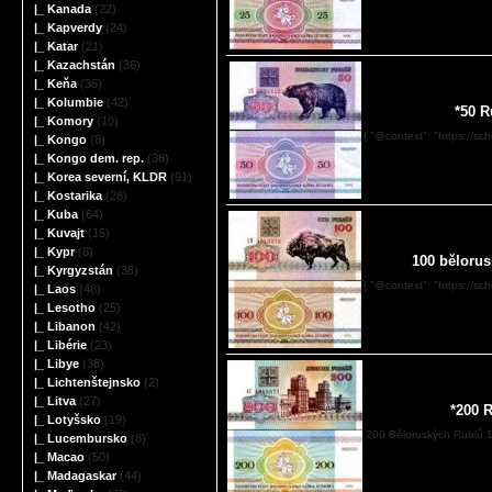
|_ Kanada
(22)
|_ Kapverdy
(24)
|_ Katar
(21)
|_ Kazachstán
(36)
|_ Keňa
(36)
|_ Kolumbie
(42)
*50 R
|_ Komory
(10)
{ "@context": "https://sc
|_ Kongo
(8)
|_ Kongo dem. rep.
(38)
|_ Korea severní, KLDR
(91)
|_ Kostarika
(28)
|_ Kuba
(64)
|_ Kuvajt
(15)
|_ Kypr
(8)
100 bělorus
|_ Kyrgyzstán
(38)
{ "@context": "https://sc
|_ Laos
(48)
|_ Lesotho
(25)
|_ Libanon
(42)
|_ Libérie
(23)
|_ Libye
(38)
|_ Lichtenštejnsko
(2)
|_ Litva
(27)
*200 
|_ Lotyšsko
(19)
200 Běloruských Rublů 1
|_ Lucembursko
(8)
|_ Macao
(50)
|_ Madagaskar
(44)