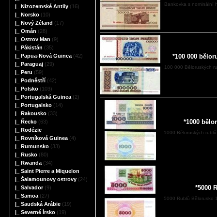
Bankovka s nominální 
|_ Nizozemské Antily
(16)
|_ Norsko
(10)
|_ Nový Zéland
(17)
|_ Omán
(28)
|_ Ostrov Man
(9)
|_ Pákistán
(35)
*100 000 bělo
|_ Papua-Nová Guinea
(42)
|_ Paraguaj
(29)
100 000 Běloruských 
|_ Peru
(59)
|_ Podněstří
(42)
|_ Polsko
(103)
|_ Portugalská Guinea
(2)
|_ Portugalsko
(14)
|_ Rakousko
(33)
*1000 bělo
|_ Řecko
(63)
|_ Rodézie
1000 Běloruských rubl
|_ Rovníková Guinea
(4)
|_ Rumunsko
(33)
|_ Rusko
(80)
|_ Rwanda
(34)
|_ Saint Pierre a Miquelon
|_ Šalamounovy ostrovy
(24)
*5000 
|_ Salvador
(9)
|_ Samoa
(27)
5000 Rublů Bělorusko 1
|_ Saudská Arábie
(19)
|_ Severné Írsko
(19)