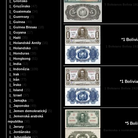
|_ Grónsko
5 Bolivianos Bolívia 19
|_ Gruzínsko
(47)
|_ Guatemala
(34)
|_ Guernsey
(6)
|_ Guinea
(49)
|_ Guinea Bissau
(18)
|_ Guyana
(17)
|_ Haiti
(35)
*1 Boliv
|_ Holandské Antily
(16)
1 Boliviano Bolívia 19
|_ Holandsko
(28)
|_ Honduras
(38)
|_ Hongkong
(51)
|_ India
(53)
|_ Indonézia
(109)
|_ Irak
(40)
|_ Irán
(77)
*1 Bolivi
|_ Írsko
(4)
1 Boliviano Bolívia 192
|_ Island
(15)
|_ Izrael
(37)
|_ Jamajka
(28)
|_ Japonsko
(49)
|_ Jemen demokratický
(5)
|_ Jemenská arabská
republika
(38)
*5 Bol
|_ Jersey
(18)
Bankovka s nominálnou 
|_ Jordánsko
(25)
|_ Juhoslávia
(92)