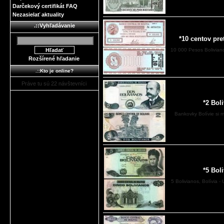
Darčekový certifikát FAQ
Nezasielať aktuality
.::Vyhľadávanie
*10 centov pre
10 000 Pesos Boliviano
Rozšírené hľadanie
.::Kto je online?
Práve tu sú 22 návštevníci
*2 Bol
Bankovky Bolívie si
*5 Bol
5 Bolivianos, Bolívia 