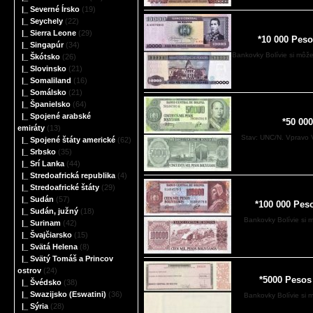
|_ Severné Írsko
(19)
|_ Seychely
(22)
|_ Sierra Leone
(29)
*10 000 Peso
|_ Singapúr
(34)
Bankovky Bolívie si môž
|_ Škótsko
(26)
|_ Slovinsko
(21)
|_ Somaliland
(16)
|_ Somálsko
(21)
|_ Španielsko
(64)
|_ Spojené arabské
*50 00
emiráty
(13)
Stav: UNC/N. Vpravo Vi
|_ Spojené štáty americké
(62)
|_ Srbsko
(35)
|_ Srí Lanka
(44)
|_ Stredoafrická republika
(4)
|_ Stredoafrické štáty
(29)
|_ Sudán
(57)
*100 000 Pes
|_ Sudán, južný
(18)
Bankovky Bolívie si
|_ Surinam
(42)
|_ Švajčiarsko
(15)
|_ Svätá Helena
(8)
|_ Svätý Tomáš a Princov
ostrov
(24)
*5000 Pesos
|_ Švédsko
(38)
|_ Swazijsko (Eswatini)
(36)
Bankovky Bolívie si
|_ Sýria
(28)