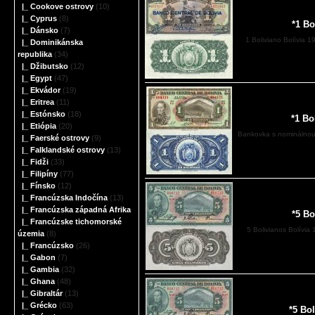
|_ Cookove ostrovy
(10)
|_ Cyprus
(8)
*1 Bo
|_ Dánsko
(7)
1 Boliviano Bolívia 1
|_ Dominikánska
republika
(34)
|_ Džibutsko
(12)
|_ Egypt
(47)
|_ Ekvádor
(19)
|_ Eritrea
(11)
|_ Estónsko
(18)
*1 Bo
|_ Etiópia
(20)
Bankovka s nominálnou 
|_ Faerské ostrovy
(9)
|_ Falklandské ostrovy
(13)
|_ Fidži
(33)
|_ Filipíny
(77)
|_ Fínsko
(12)
|_ Francúzska Indočína
(13)
|_ Francúzska západná Afrika
*5 Bo
|_ Francúzske tichomorské
5 Bolivianos Bolívia 
územia
(8)
|_ Francúzsko
(26)
|_ Gabon
(7)
|_ Gambia
(32)
|_ Ghana
(48)
|_ Gibraltár
(13)
|_ Grécko
(63)
*5 Bo