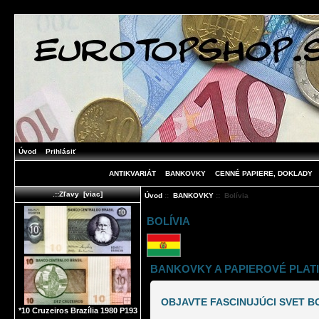
Úvod
Prihlásiť
ANTIKVARIÁT
BANKOVKY
CENNÉ PAPIERE, DOKLADY
.::Zľavy [viac]
Úvod
::
BANKOVKY
:: Bolívia
BOLÍVIA
BANKOVKY A PAPIEROVÉ PLAT
OBJAVTE FASCINUJÚCI SVET B
*10 Cruzeiros Brazília 1980 P193