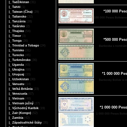
|_ Tadžikistan
(31)
|_ Tahiti
(1)
*100 000 Pes
|_ Taiwan (Čína)
(29)
|_ Taliansko
(32)
100 000 Pesos Bolivianos
|_ Tanzánia
(28)
|_ Tatársko
(2)
|_ Thajsko
(54)
|_ Timor
(3)
*500 000 Pes
|_ Tonga
(26)
|_ Trinidad a Tobago
(24)
Bankovka s nomináln
|_ Tunisko
(31)
|_ Turecko
(45)
|_ Turkménsko
(36)
|_ Uganda
(43)
|_ Ukrajina
(68)
*1 000 000 Pe
|_ Uruguaj
(33)
|_ Uzbekistan
(30)
Bankovky Bolívie si
|_ Vanuatu
(14)
|_ Veľká Británia
(23)
|_ Venezuela
(67)
|_ Vietnam
(48)
|_ Vietnam južný
(27)
*1 000 000 Pes
|_ Východný Karibik
(19)
|_ Zair (Kongo)
(52)
1 000 000 Pesos Boliv
|_ Zambia
(42)
|_ Západoafrické štáty
(35)