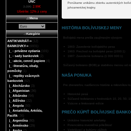
UNC
Ponúkame unikátnu zbierku autentických bolívijs
3.39€
2.99€
juhoamerickej krajiny.
Ušetríte: 12% z ceny
.::Mena
HISTÓRIA BOLÍVIJSKEJ MENY
.::Kategórie
Bolívijská mena prešla zaujímavým vývojom:
ANTIKVARIÁT->
(12)
BANKOVKY
->
(6931)
1863: Zavedenie bolívijského pesa
|_ - privátne vydania
(101)
1963: Prechod na bolívijské peso (1000:1)
|_ - sady bankoviek
(2)
1987: Zavedenie boliviana (1 000 000:1)
|_ -akcie, cenné papiere
(4)
Súčasný boliviano (BOB) je stabilnou menou od r
|_ -literatúra, obaly,
pomôcky
(1)
NAŠA PONUKA
|_ -repliky vzácnych
bankoviek
(62)
Pre zberateľov, nadšencov histórie a milovníkov kul
|_ Abcházsko
(3)
|_ Afganistan
(36)
Historické pesá
|_ Albánsko
(54)
Súčasné bolivianos v hodnotách 10, 20, 50, 
|_ Alžírsko
(22)
Vzácne a limitované edície
|_ Angola
(50)
|_ Antarktída, Arktída,
PREČO KÚPIŤ BOLÍVIJSKÉ BANK
Pacifik
(36)
|_ Argentína
(80)
Unikátne historické artefakty
Potenciálna investičná príležitosť
|_ Arménsko
(29)
Vzdelávací a kultúrny zážitok
|_ Aruba
(7)