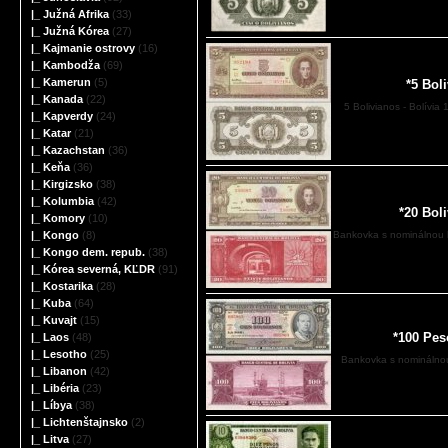
|_ Južná Afrika
(33)
|_ Južná Kórea
(27)
|_ Kajmanie ostrovy
(16)
|_ Kambodža
(69)
|_ Kamerun
(5)
*5 Bol
|_ Kanada
(22)
5 Bolivianos - Bolívi
|_ Kapverdy
(24)
|_ Katar
(21)
|_ Kazachstan
(36)
|_ Keňa
(36)
|_ Kirgizsko
(38)
|_ Kolumbia
(42)
*20 Bol
|_ Komory
(10)
Bankovka s nominálnou h
|_ Kongo
(8)
|_ Kongo dem. repub.
(38)
|_ Kórea severná, KĽDR
(91)
|_ Kostarika
(28)
|_ Kuba
(64)
|_ Kuvajt
(15)
*100 Pes
|_ Laos
(48)
|_ Lesotho
(25)
Bankovka s nominálnou
|_ Libanon
(42)
|_ Libéria
(23)
|_ Líbya
(38)
|_ Lichtenštajnsko
(2)
|_ Litva
(27)