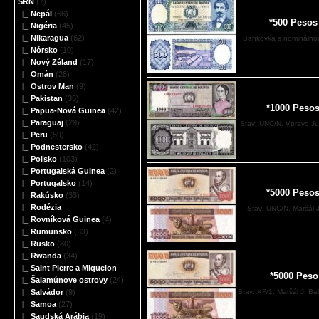
SRN
(7)
|_ Nepál
(66)
*500 Pesos
|_ Nigéria
(45)
|_ Nikaragua
(62)
Bankovka s nominálnou
|_ Nórsko
(10)
|_ Nový Zéland
(17)
|_ Omán
(28)
|_ Ostrov Man
(9)
|_ Pakistan
(35)
*1000 Pesos
|_ Papua-Nová Guinea
(42)
|_ Paraguaj
(29)
Stav: UNC/N. Vpravo Ju
|_ Peru
(59)
|_ Podnestersko
(42)
|_ Poľsko
(103)
|_ Portugalská Guinea
(2)
|_ Portugalsko
(14)
*5000 Pesos
|_ Rakúsko
(33)
|_ Rodézia
Stav: UNC/N. Maršál J
|_ Rovníková Guinea
(4)
|_ Rumunsko
(33)
|_ Rusko
(80)
|_ Rwanda
(34)
|_ Saint Pierre a Miquelon
*5000 Peso
|_ Šalamúnove ostrovy
(24)
Stav: XF/1. Maršál J. Ba
|_ Salvádor
(9)
|_ Samoa
(27)
|_ Saudská Arábia
(19)