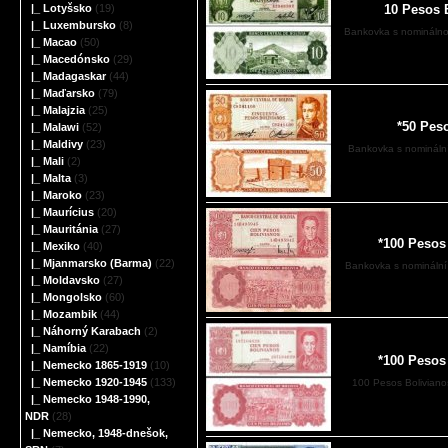
10 Pesos 
|_ Lotyšsko
(19)
|_ Luxembursko
(8)
Bankovka s nominálno
|_ Macao
(50)
|_ Macedónsko
(29)
|_ Madagaskar
(44)
|_ Maďarsko
(79)
|_ Malajzia
(25)
*50 Peso
|_ Malawi
(52)
|_ Maldivy
(23)
Bankovka s nominální
|_ Mali
(2)
|_ Malta
(3)
|_ Maroko
(23)
|_ Maurícius
(20)
|_ Mauritánia
(27)
*100 Pesos
|_ Mexiko
(40)
|_ Mjanmarsko (Barma)
(22)
Bankovka s nominální
|_ Moldavsko
(27)
|_ Mongolsko
(60)
|_ Mozambik
(44)
|_ Náhorný Karabach
(2)
|_ Namíbia
(22)
*100 Pesos
|_ Nemecko 1865-1919
(10)
|_ Nemecko 1920-1945
(133)
100 Pesos Boliviano
|_ Nemecko 1948-1990,
NDR
(28)
|_ Nemecko, 1948-dnešok,