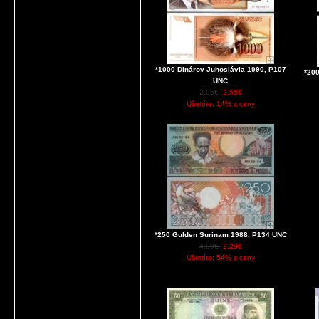
*1000 Dinárov Juhoslávia 1990, P107
*20
UNC
2.95€
2.55€
Ušetríte: 14% z ceny
*250 Gulden Surinam 1988, P134 UNC
4.99€
2.29€
Ušetríte: 54% z ceny