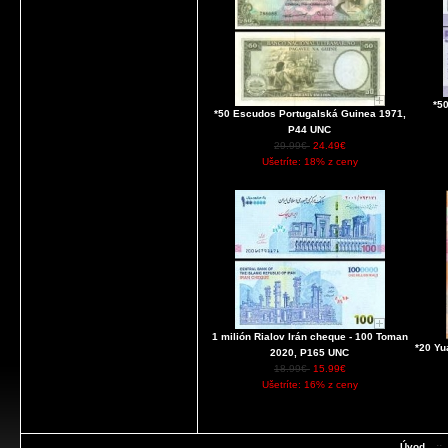
*5
*50 Escudos Portugalská Guinea 1971,
P44 UNC
29.99€
24.49€
Ušetríte: 18% z ceny
1 milión Rialov Irán cheque - 100 Toman
*20 Yu
2020, P165 UNC
18.99€
15.99€
Ušetríte: 16% z ceny
Úvod
::