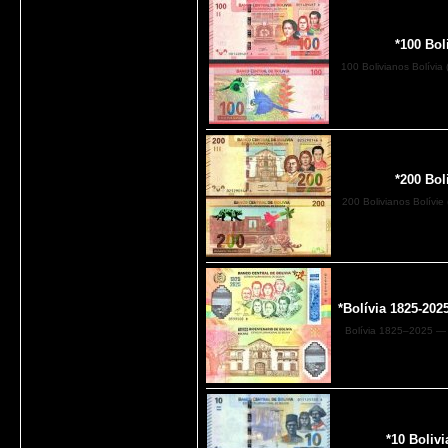
*100 Bol
100 Bolivianos Bolívia
*200 Bol
200 Bolivianos Bolívie
*Bolívia 1825-202
Bolívia 1825–2025 — 2
*10 Boliv