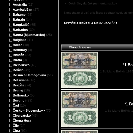
Originálny darček pre numizmatikov
|_ Austrália
(22)
|_ Azerbajdžan
(27)
Nenechajte si ujsť príležitosť obohatiť svoju zbier
|_ Bahamy
(25)
|_ Bahrajn
(14)
HISTÓRIA PEŇAZÍ A MENY - BOLÍVIA
|_ Bangladéš
(65)
|_ Barbados
(30)
|_ Barma (Mjanmarsko)
(25)
|_ Belgicko
(11)
|_ Belize
(18)
Obrázok tovaru
|_ Bermudy
(4)
|_ Bhután
(33)
|_ Biafra
(3)
*1 Bo
|_ Bielorusko
(43)
|_ Bolívia
(49)
1 Boliviano Bolívia 192
|_ Bosna a Hercegovina
(51)
|_ Botswana
(16)
|_ Brazília
(74)
|_ Brunej
(16)
|_ Bulharsko
(55)
|_ Burundi
(29)
*1 B
|_ Čad
(10)
|_ Česko - Slovensko->
(70)
1 Boliviano Bolívia 
|_ Chorvátsko
(48)
|_ Čierna Hora
|_ Čile
(24)
|_ Čína
(92)