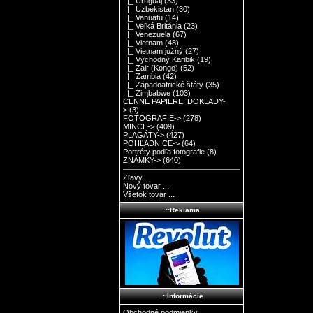
|_ Uruguaj
(33)
|_ Uzbekistan
(30)
|_ Vanuatu
(14)
|_ Veľká Británia
(23)
|_ Venezuela
(67)
|_ Vietnam
(48)
|_ Vietnam južný
(27)
|_ Východný Karibik
(19)
|_ Zair (Kongo)
(52)
|_ Zambia
(42)
|_ Západoafrické štáty
(35)
|_ Zimbabwe
(103)
CENNÉ PAPIERE, DOKLADY-
>
(3)
FOTOGRAFIE->
(278)
MINCE->
(409)
PLAGÁTY->
(427)
POHĽADNICE->
(64)
Portréty podľa fotografie
(8)
ZNÁMKY->
(640)
Zľavy ...
Nový tovar ...
Všetok tovar ...
.::Reklama
.::Informácie
Obchodné podmienky