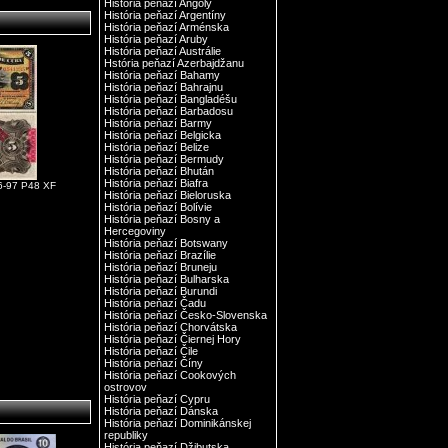
História peňazí Angoly
História peňazí Argentíny
História peňazí Arménska
História peňazí Aruby
História peňazí Austrálie
Hstória peňazí Azerbajdžanu
História peňazí Bahamy
História peňazí Bahrajnu
História peňazí Bangladéšu
História peňazí Barbadosu
História peňazí Barmy
História peňazí Belgicka
História peňazí Belize
História peňazí Bermudy
História peňazí Bhután
História peňazí Biafra
6-97 P48 XF
História peňazí Bieloruska
História peňazí Bolívie
História peňazí Bosny a
Hercegoviny
História peňazí Botswany
História peňazí Brazílie
História peňazí Bruneju
História peňazí Bulharska
História peňazí Burundi
História peňazí Čadu
História peňazí Česko-Slovenska
História peňazí Chorvátska
História peňazí Čiernej Hory
História peňazí Čile
História peňazí Číny
História peňazí Cookových
ostrovov
História peňazí Cypru
História peňazí Dánska
História peňazí Dominikánskej
republiky
História peňazí Džibutska