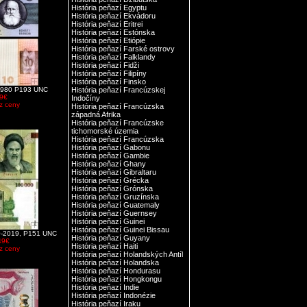
História peňazí Egyptu
História peňazí Ekvádoru
História peňazí Eritrei
História peňazí Estónska
História peňazí Etiópie
História peňazí Farské ostrovy
História peňazí Falklandy
História peňazí Fidži
História peňazí Filipíny
História peňazí Finsko
a 1980 P193 UNC
História peňazí Francúzskej
9€
Indočíny
z ceny
História peňazí Francúzska
západná Afrika
História peňazí Francúzske
tichomorské územia
História peňazí Francúzska
História peňazí Gabonu
História peňazí Gambie
História peňazí Ghany
História peňazí Gibraltaru
História peňazí Grécka
História peňazí Grónska
História peňazí Gruzínska
História peňazí Guatemaly
História peňazí Guernsey
História peňazí Guinei
História peňazí Guinei Bissau
10-2019, P151 UNC
História peňazí Guyany
49€
História peňazí Haiti
z ceny
História peňazí Holandských Antíl
História peňazí Holandska
História peňazí Hondurasu
História peňazí Hongkongu
História peňazí Indie
História peňazí Indonézie
História peňazí Iraku