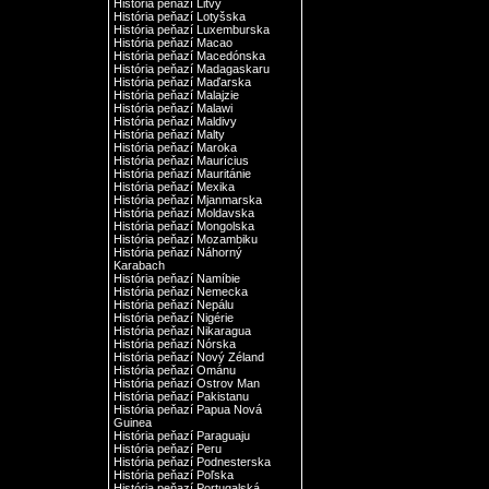
História peňazí Litvy
História peňazí Lotyšska
História peňazí Luxemburska
História peňazí Macao
História peňazí Macedónska
História peňazí Madagaskaru
História peňazí Maďarska
História peňazí Malajzie
História peňazí Malawi
História peňazí Maldivy
História peňazí Malty
História peňazí Maroka
História peňazí Maurícius
História peňazí Mauritánie
História peňazí Mexika
História peňazí Mjanmarska
História peňazí Moldavska
História peňazí Mongolska
História peňazí Mozambiku
História peňazí Náhorný
Karabach
História peňazí Namíbie
História peňazí Nemecka
História peňazí Nepálu
História peňazí Nigérie
História peňazí Nikaragua
História peňazí Nórska
História peňazí Nový Zéland
História peňazí Ománu
História peňazí Ostrov Man
História peňazí Pakistanu
História peňazí Papua Nová
Guinea
História peňazí Paraguaju
História peňazí Peru
História peňazí Podnesterska
História peňazí Poľska
História peňazí Portugalská