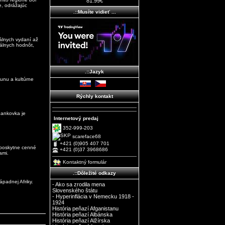
81.99€
e, odrážajúc
.::Musíte vidieť ...
álnych vydaní až
álnych hodnôt,
.::Jazyk
aunu a kultúrne
Rýchly kontakt
bankovka je
Internetový predaj
352-999-203
scareface68
+421 (0)905 407 701
 poskytne cenné
+421 (0)37 3968686
ami.
Kontaktný formulár
.::Dôležité odkazy
ápadnej Afriky.
- Ako sa zrodila mena
Slovenského štátu
- Hyperinflácia v Nemecku 1918 -
1924
História peňazí Afganistanu
História peňazí Albánska
História peňazí Alžírska