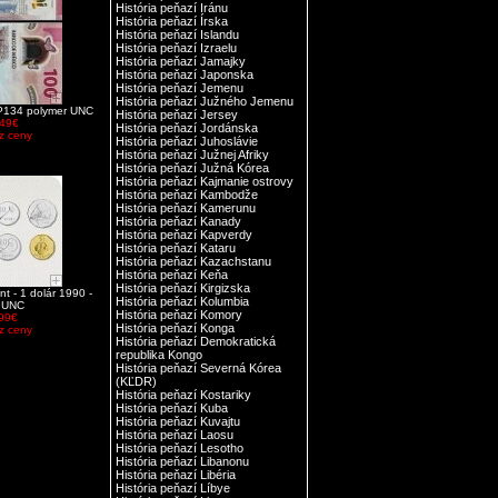
História peňazí Iránu
História peňazí Írska
História peňazí Islandu
História peňazí Izraelu
História peňazí Jamajky
História peňazí Japonska
História peňazí Jemenu
História peňazí Južného Jemenu
P134 polymer UNC
História peňazí Jersey
.49€
História peňazí Jordánska
z ceny
História peňazí Juhoslávie
História peňazí Južnej Afriky
História peňazí Južná Kórea
História peňazí Kajmanie ostrovy
História peňazí Kambodže
História peňazí Kamerunu
História peňazí Kanady
História peňazí Kapverdy
História peňazí Kataru
História peňazí Kazachstanu
História peňazí Keňa
História peňazí Kirgizska
nt - 1 dolár 1990 -
História peňazí Kolumbia
i UNC
História peňazí Komory
.99€
História peňazí Konga
z ceny
História peňazí Demokratická
republika Kongo
História peňazí Severná Kórea
(KĽDR)
História peňazí Kostariky
História peňazí Kuba
História peňazí Kuvajtu
História peňazí Laosu
História peňazí Lesotho
História peňazí Libanonu
História peňazí Libéria
História peňazí Líbye