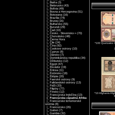
|_ Biafra
(3)
|_ Bielorusko
(43)
|_ Bolívia
(49)
|_ Bosna a Hercegovina
(51)
|_ Botswana
(16)
|_ Brazília
(74)
|_ Brunej
(16)
|_ Bulharsko
(55)
|_ Burundi
(29)
|_ Čad
(10)
|_ Česko - Slovensko->
(70)
|_ Chorvátsko
(48)
|_ Čierna Hora
|_ Čile
(24)
*100 Quetzales 
|_ Čína
(92)
|_ Cookove ostrovy
(10)
|_ Cyprus
(8)
|_ Dánsko
(7)
|_ Dominikánska republika
(34)
|_ Džibutsko
(12)
|_ Egypt
(47)
|_ Ekvádor
(19)
|_ Eritrea
(11)
|_ Estónsko
(18)
|_ Etiópia
(20)
|_ Faerské ostrovy
(9)
|_ Falklandské ostrovy
(13)
|_ Fidži
(33)
|_ Filipíny
(77)
|_ Fínsko
(12)
*10 Afghanis Af
|_ Francúzska Indočína
(13)
|_ Francúzska západná Afrika
|_ Francúzske tichomorské
územia
(8)
|_ Francúzsko
(26)
|_ Gabon
(7)
|_ Gambia
(32)