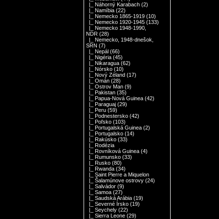
|_ Náhorný Karabach
(2)
|_ Namíbia
(22)
|_ Nemecko 1865-1919
(10)
|_ Nemecko 1920-1945
(133)
|_ Nemecko 1948-1990,
NDR
(28)
|_ Nemecko, 1948-dnešok,
SRN
(7)
|_ Nepál
(66)
|_ Nigéria
(45)
|_ Nikaragua
(62)
|_ Nórsko
(10)
|_ Nový Zéland
(17)
|_ Omán
(28)
|_ Ostrov Man
(9)
|_ Pakistan
(35)
|_ Papua-Nová Guinea
(42)
|_ Paraguaj
(29)
|_ Peru
(59)
|_ Podnestersko
(42)
|_ Poľsko
(103)
|_ Portugalská Guinea
(2)
|_ Portugalsko
(14)
|_ Rakúsko
(33)
|_ Rodézia
|_ Rovníková Guinea
(4)
|_ Rumunsko
(33)
|_ Rusko
(80)
|_ Rwanda
(34)
|_ Saint Pierre a Miquelon
|_ Šalamúnove ostrovy
(24)
|_ Salvádor
(9)
|_ Samoa
(27)
|_ Saudská Arábia
(19)
|_ Severné Írsko
(19)
|_ Seychely
(22)
|_ Sierra Leone
(29)