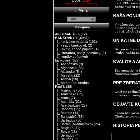
1.66€
1.29€
frank CFA, zaved
Ušetríte: 22% z ceny
zložitú históriu re
.::Mena
NAŠA PONU
V našom obchode 
.::Kategórie
po modernejšie e
od najnižších až 
ANTIKVARIÁT->
(12)
BANKOVKY
->
(6931)
UNIKÁTNE D
|_ - privátne vydania
(101)
|_ - sady bankoviek
(2)
|_ -akcie, cenné papiere
(4)
Bankovky Francúzs
motívy. Každá ba
|_ -literatúra, obaly, pomôcky
(1)
|_ -repliky vzácnych
bankoviek
(62)
KVALITA A 
|_ Abcházsko
(3)
|_ Afganistan
(36)
Spolupracujeme le
|_ Albánsko
(54)
starostlivo skont
|_ Alžírsko
(22)
|_ Angola
(50)
PRE ZBERA
|_ Antarktída, Arktída,
Pacifik
(36)
|_ Argentína
(80)
Či už ste začína
|_ Arménsko
(29)
prírastky do vašej
|_ Aruba
(7)
|_ Austrália
(22)
OBJAVTE KÚ
|_ Azerbajdžan
(27)
|_ Bahamy
(25)
|_ Bahrajn
(14)
Každá bankovka v 
Obohaťte svoju zb
|_ Bangladéš
(65)
|_ Barbados
(30)
|_ Barma (Mjanmarsko)
(25)
HISTÓRIA P
|_ Belgicko
(11)
|_ Belize
(18)
|_ Bermudy
(4)
|_ Bhután
(33)