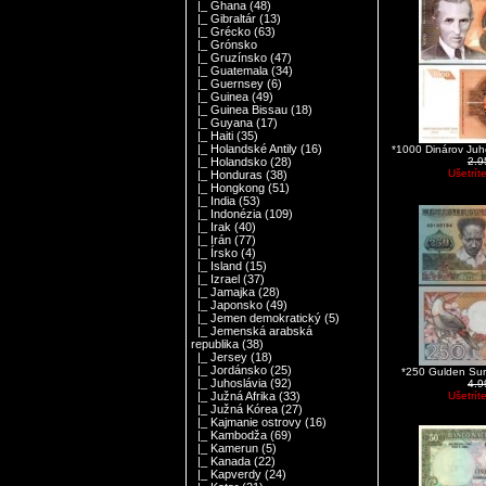
|_ Ghana
(48)
|_ Gibraltár
(13)
|_ Grécko
(63)
|_ Grónsko
|_ Gruzínsko
(47)
|_ Guatemala
(34)
|_ Guernsey
(6)
|_ Guinea
(49)
|_ Guinea Bissau
(18)
|_ Guyana
(17)
|_ Haiti
(35)
|_ Holandské Antily
(16)
*1000 Dinárov Ju
2.
|_ Holandsko
(28)
Ušetrít
|_ Honduras
(38)
|_ Hongkong
(51)
|_ India
(53)
|_ Indonézia
(109)
|_ Irak
(40)
|_ Irán
(77)
|_ Írsko
(4)
|_ Island
(15)
|_ Izrael
(37)
|_ Jamajka
(28)
|_ Japonsko
(49)
|_ Jemen demokratický
(5)
|_ Jemenská arabská
republika
(38)
|_ Jersey
(18)
|_ Jordánsko
(25)
*250 Gulden Su
|_ Juhoslávia
(92)
4.
Ušetrít
|_ Južná Afrika
(33)
|_ Južná Kórea
(27)
|_ Kajmanie ostrovy
(16)
|_ Kambodža
(69)
|_ Kamerun
(5)
|_ Kanada
(22)
|_ Kapverdy
(24)