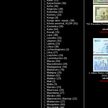
|_ Katar
(21)
|_ Kazachstan
(36)
|_ Keňa
(36)
|_ Kirgizsko
(38)
|_ Kolumbia
(42)
|_ Komory
(10)
|_ Kongo
(8)
|_ Kongo dem. repub.
(38)
|_ Kórea severná, KĽDR
(91)
*50 Escudos Portu
|_ Kostarika
(28)
|_ Kuba
(64)
29.
Ušetrít
|_ Kuvajt
(15)
|_ Laos
(48)
|_ Lesotho
(25)
|_ Libanon
(42)
|_ Libéria
(23)
|_ Líbya
(38)
|_ Lichtenštajnsko
(2)
|_ Litva
(27)
|_ Lotyšsko
(19)
|_ Luxembursko
(8)
|_ Macao
(50)
|_ Macedónsko
(29)
|_ Madagaskar
(44)
|_ Maďarsko
(79)
|_ Malajzia
(25)
1 milión Rialov 
|_ Malawi
(52)
2020
18.
|_ Maldivy
(23)
Ušetrít
|_ Mali
(2)
|_ Malta
(3)
|_ Maroko
(23)
|_ Maurícius
(20)
|_ Mauritánia
(27)
|_ Mexiko
(40)
|_ Mjanmarsko (Barma)
(22)
|_ Moldavsko
(27)
|_ Mongolsko
(60)
|_ Mozambik
(44)