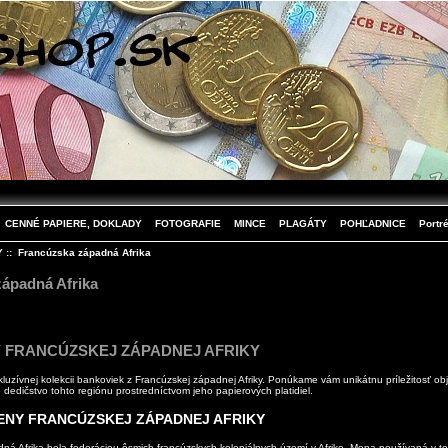
CENNÉ PAPIERE, DOKLADY
FOTOGRAFIE
MINCE
PLAGÁTY
POHĽADNICE
Portré
Y
:: Francúzska západná Afrika
ápadná Afrika
 FRANCÚZSKEJ ZÁPADNEJ AFRIKY
kluzívnej kolekcii bankoviek z
Francúzskej západnej Afriky
. Ponúkame vám unikátnu príležitosť obj
ne dedičstvo tohto regiónu prostredníctvom jeho papierových platidiel.
ENY FRANCÚZSKEJ ZÁPADNEJ AFRIKY
ná Afrika bola federáciou ôsmich francúzskych koloniálnych území v Afrike. Mena používaná v to