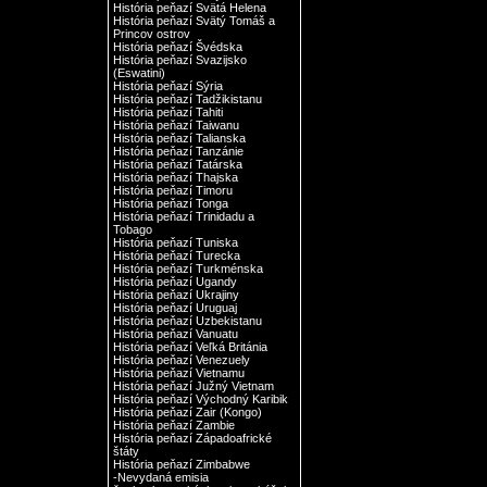
História peňazí Svätá Helena
História peňazí Svätý Tomáš a
Princov ostrov
História peňazí Švédska
História peňazí Svazijsko
(Eswatini)
História peňazí Sýria
História peňazí Tadžikistanu
História peňazí Tahiti
História peňazí Taiwanu
História peňazí Talianska
História peňazí Tanzánie
História peňazí Tatárska
História peňazí Thajska
História peňazí Timoru
História peňazí Tonga
História peňazí Trinidadu a
Tobago
História peňazí Tuniska
História peňazí Turecka
História peňazí Turkménska
História peňazí Ugandy
História peňazí Ukrajiny
História peňazí Uruguaj
História peňazí Uzbekistanu
História peňazí Vanuatu
História peňazí Veľká Británia
História peňazí Venezuely
História peňazí Vietnamu
História peňazí Južný Vietnam
História peňazí Východný Karibik
História peňazí Zair (Kongo)
História peňazí Zambie
História peňazí Západoafrické
štáty
História peňazí Zimbabwe
-Nevydaná emisia