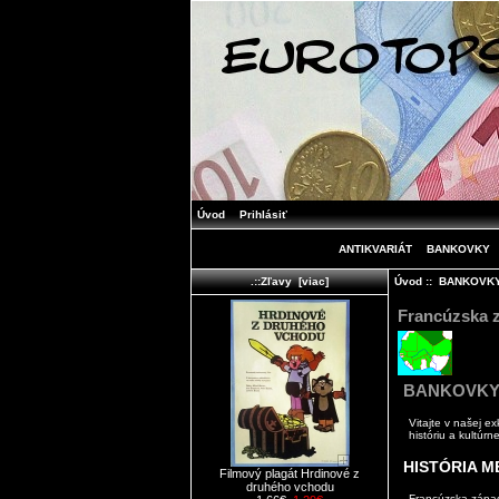
Úvod
Prihlásiť
ANTIKVARIÁT
BANKOVKY
Úvod
::
BANKOVK
.::Zľavy [viac]
Francúzska z
BANKOVKY
Vitajte v našej ex
históriu a kultúr
HISTÓRIA M
Filmový plagát Hrdinové z
druhého vchodu
Francúzska západ