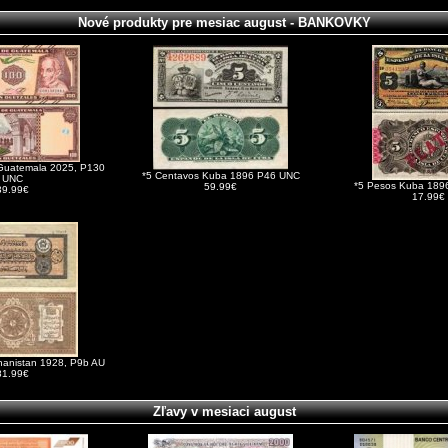
Nové produkty pre mesiac august - BANKOVKY
Guatemala 2025, P130
*5 Centavos Kuba 1896 P46 UNC
UNC
*5 Pesos Kuba 189
59.99€
39.99€
17.99€
ghanistan 1928, P9b AU
81.99€
Zľavy v mesiaci august