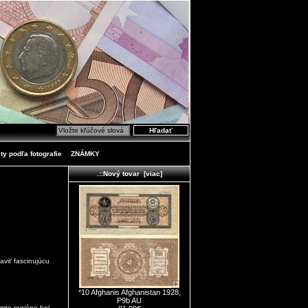
ty podľa fotografie
ZNÁMKY
.::Nový tovar [viac]
aviť fascinujúcu
*10 Afghanis Afghanistan 1928,
P9b AU
mto regióne bol