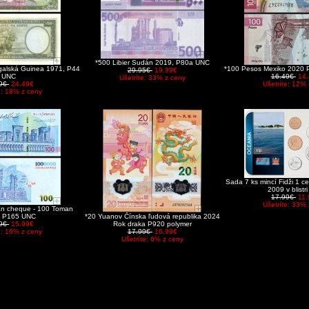
*500 Libier Sudán 2019, P80a UNC
galská Guinea 1971, P44
*100 Pesos Mexiko 2020 
29.95€
19.99€
UNC
16.49€
14
Ušetríte: 33% z ceny
99€
24.49€
Ušetríte: 12% 
e: 18% z ceny
Sada 7 ks mincí Fidži 1 ce
2009 v blistr
17.99€
11
Ušetríte: 33% 
Irán cheque - 100 Toman
, P165 UNC
*20 Yuanov Čínska ľudová republika 2024
99€
15.99€
Rok draka P920 polymer
e: 16% z ceny
17.99€
16.99€
Ušetríte: 6% z ceny