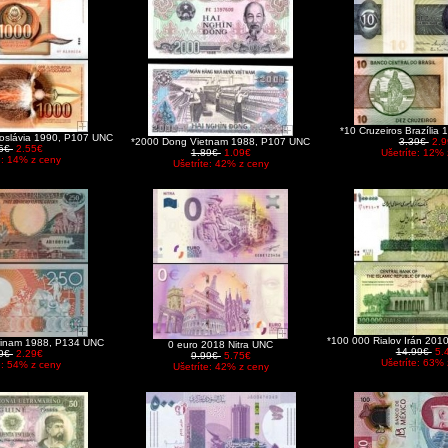
*10 Cruzeiros Brazíli
hoslávia 1990, P107 UNC
*2000 Dong Vietnam 1988, P107 UNC
3.39€
2.9
95€
2.55€
1.89€
1.09€
Ušetríte: 12% 
e: 14% z ceny
Ušetríte: 42% z ceny
*100 000 Rialov Irán 20
rinam 1988, P134 UNC
0 euro 2018 Nitra UNC
14.99€
5.
99€
2.29€
9.99€
5.75€
Ušetríte: 63% 
e: 54% z ceny
Ušetríte: 42% z ceny