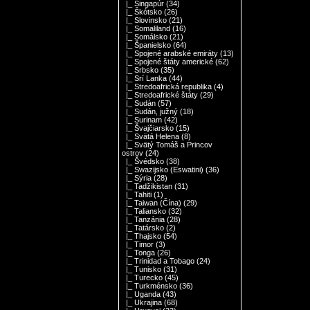
|_ Singapúr
(34)
|_ Škótsko
(26)
|_ Slovinsko
(21)
|_ Somaliland
(16)
|_ Somálsko
(21)
|_ Španielsko
(64)
|_ Spojené arabské emiráty
(13)
|_ Spojené štáty americké
(62)
|_ Srbsko
(35)
|_ Srí Lanka
(44)
|_ Stredoafrická republika
(4)
|_ Stredoafrické štáty
(29)
|_ Sudán
(57)
|_ Sudán, južný
(18)
|_ Surinam
(42)
|_ Švajčiarsko
(15)
|_ Svätá Helena
(8)
|_ Svätý Tomáš a Princov
ostrov
(24)
|_ Švédsko
(38)
|_ Swazijsko (Eswatini)
(36)
|_ Sýria
(28)
|_ Tadžikistan
(31)
|_ Tahiti
(1)
|_ Taiwan (Čína)
(29)
|_ Taliansko
(32)
|_ Tanzánia
(28)
|_ Tatársko
(2)
|_ Thajsko
(54)
|_ Timor
(3)
|_ Tonga
(26)
|_ Trinidad a Tobago
(24)
|_ Tunisko
(31)
|_ Turecko
(45)
|_ Turkménsko
(36)
|_ Uganda
(43)
|_ Ukrajina
(68)