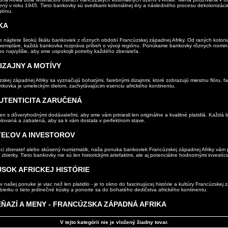
ený v roku 1945. Tieto bankovky sú svedkami koloniálnej éry a následného procesu dekolonizáci
giónu.
KA
nájdete širokú škálu bankoviek z rôznych období Francúzskej západnej Afriky. Od raných koloni
xempláre, každá bankovka rozpráva príbeh o vývoji regiónu. Ponúkame bankovky rôznych nomin
po najvyššie, aby sme uspokojili potreby každého zberateľa.
IZAJNY A MOTÍVY
kej západnej Afriky sa vyznačujú bohatými, farebnými dizajnmi, ktoré zobrazujú miestnu flóru, f
nkovka je umeleckým dielom, zachytávajúcim esenciu afrického kontinentu.
AUTENTICITA ZARUČENÁ
n s dôveryhodnými dodávateľmi, aby sme vám priniesli len originálne a kvalitné platidlá. Každá 
rolovaná a zabalená, aby sa k vám dostala v perfektnom stave.
TEĽOV A INVESTOROV
júci zberateľ alebo skúsený numizmatik, naša ponuka bankoviek Francúzskej západnej Afriky vám
 zbierky. Tieto bankovky nie sú len historickými artefaktmi, ale aj potenciálne hodnotnými investíci
SOK AFRICKEJ HISTÓRIE
našej ponuke je viac než len platidlo - je to okno do fascinujúcej histórie a kultúry Francúzskej z
ierku o tieto jedinečné kúsky a ponorte sa do bohatého dedičstva afrického kontinentu.
EŇAZÍ A MENY - FRANCÚZSKA ZÁPADNÁ AFRIKA
V tejto kategórii nie je vložený žiadny tovar.