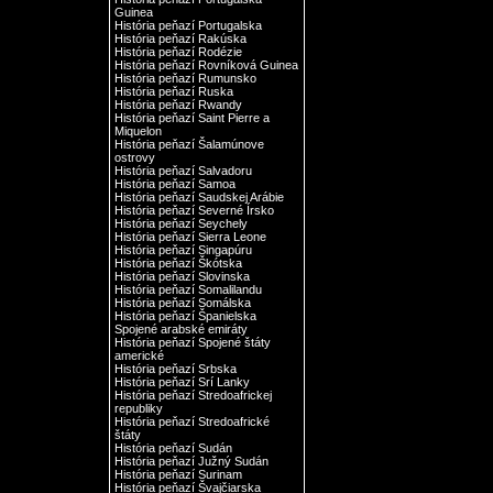
Guinea
História peňazí Portugalska
História peňazí Rakúska
História peňazí Rodézie
História peňazí Rovníková Guinea
História peňazí Rumunsko
História peňazí Ruska
História peňazí Rwandy
História peňazí Saint Pierre a
Miquelon
História peňazí Šalamúnove
ostrovy
História peňazí Salvadoru
História peňazí Samoa
História peňazí Saudskej Arábie
História peňazí Severné Írsko
História peňazí Seychely
História peňazí Sierra Leone
História peňazí Singapúru
História peňazí Škótska
História peňazí Slovinska
História peňazí Somalilandu
História peňazí Somálska
História peňazí Španielska
Spojené arabské emiráty
História peňazí Spojené štáty
americké
História peňazí Srbska
História peňazí Srí Lanky
História peňazí Stredoafrickej
republiky
História peňazí Stredoafrické
štáty
História peňazí Sudán
História peňazí Južný Sudán
História peňazí Surinam
História peňazí Švajčiarska