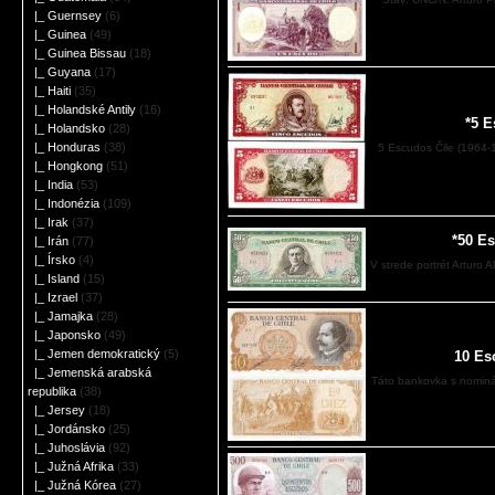
|_ Guernsey
(6)
|_ Guinea
(49)
|_ Guinea Bissau
(18)
|_ Guyana
(17)
|_ Haiti
(35)
|_ Holandské Antily
(16)
*5 E
|_ Holandsko
(28)
|_ Honduras
(38)
5 Escudos Čile (1964-
|_ Hongkong
(51)
|_ India
(53)
|_ Indonézia
(109)
|_ Irak
(37)
*50 E
|_ Irán
(77)
|_ Írsko
(4)
V strede portrét Arturo 
|_ Island
(15)
|_ Izrael
(37)
|_ Jamajka
(28)
|_ Japonsko
(49)
|_ Jemen demokratický
(5)
10 Es
|_ Jemenská arabská
Táto bankovka s nominá
republika
(38)
|_ Jersey
(18)
|_ Jordánsko
(25)
|_ Juhoslávia
(92)
|_ Južná Afrika
(33)
|_ Južná Kórea
(27)