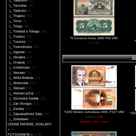
|_ Taliansko
(32)
|_ Tanzánia
(28)
|_ Tatársko
(2)
|_ Thajsko
(54)
|_ Timor
(3)
|_ Tonga
(26)
|_ Trinidad a Tobago
(24)
|_ Tunisko
(31)
*5 Centavos Kuba 1896 P46 UNC
|_ Turecko
(45)
59.99€
|_ Turkménsko
(36)
|_ Uganda
(43)
|_ Ukrajina
(68)
Z
|_ Uruguaj
(33)
|_ Uzbekistan
(30)
|_ Vanuatu
(14)
|_ Veľká Británia
(23)
|_ Venezuela
(67)
|_ Vietnam
(48)
|_ Vietnam južný
(27)
|_ Východný Karibik
(19)
|_ Zair (Kongo)
(52)
|_ Zambia
(42)
*1000 Dinárov Juhoslávia 1990, P107 UNC
*20
|_ Západoafrické štáty
(35)
2.95€
2.55€
|_ Zimbabwe
(103)
Ušetríte: 14% z ceny
CENNÉ PAPIERE, DOKLADY-
>
(3)
FOTOGRAFIE->
(278)