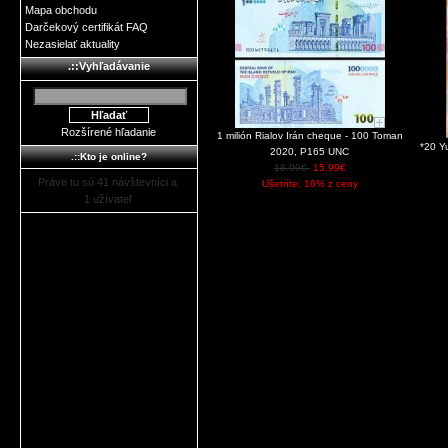
Mapa obchodu
Darčekový certifikát FAQ
Nezasielať aktuality
.::Vyhľadávanie
Rozšírené hľadanie
1 milión Rialov Irán cheque - 100 Toman
*20 Y
2020, P165 UNC
.::Kto je online?
18.99€
15.99€
Práve tu sú 41 návštevníci a
Ušetríte: 16% z ceny
1 užívateľ