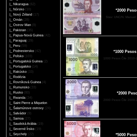
|_ Nikaragua
(62)
|_ Nórsko
(10)
*2000 Peso
|_ Nový Zéland
(17)
Stav: UNC/N. Manuel R
|_ Omán
(28)
|_ Ostrov Man
(9)
|_ Pakistan
(35)
|_ Papua-Nová Guinea
(42)
|_ Paraguaj
(29)
|_ Peru
(59)
|_ Podnestersko
(42)
*1000 Pesos
|_ Poľsko
(103)
1000 Pesos Čile 2010
|_ Portugalská Guinea
(2)
|_ Portugalsko
(14)
|_ Rakúsko
(33)
|_ Rodézia
|_ Rovníková Guinea
(4)
|_ Rumunsko
(33)
|_ Rusko
(80)
*2000 Peso
|_ Rwanda
(34)
2000 Pesos Čile 2009
|_ Saint Pierre a Miquelon
|_ Šalamúnove ostrovy
(24)
|_ Salvádor
(9)
|_ Samoa
(27)
|_ Saudská Arábia
(19)
|_ Severné Írsko
(19)
|_ Seychely
(22)
*5000 Peso