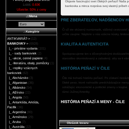
Objavte fascinujúci svet čilských peňazí! Naša
1.66€
0.83€
bankovka a minca rozpráva svoj vlastný príbeh o
Ušetríte: 50% z ceny
.::Mena
PRE ZBERATEĽOV, NADŠENCOV H
Či už ste skúsený numizmatik, vášnivý cestovateľ 
.::Kategórie
určite zaujme. Nájdete u nás vzácne kúsky, limito
ANTIKVARIÁT->
(12)
BANKOVKY
->
(6928)
KVALITA A AUTENTICITA
|_ - privátne vydania
(101)
|_ - sady bankoviek
(2)
Spolupracujeme len s dôveryhodnými dodávateľmi, a
|_ -akcie, cenné papiere
(4)
starostlivo skontrolovaný a zabalený, aby sa k vá
|_ -literatúra, obaly, pomôcky
(1)
HISTÓRIA PEŇAZÍ V ČILE
|_ -repliky vzácnych
bankoviek
(62)
|_ Abcházsko
(3)
Čile má bohatú históriu peňazí. Po získaní nezávi
|_ Afganistan
(36)
čilské peso, ktoré nahradilo predchádzajúce meny.
odrážajúc ekonomické a politické zmeny v krajine.
|_ Albánsko
(54)
rámci Južnej Ameriky.
|_ Alžírsko
(22)
|_ Angola
(50)
HISTÓRIA PEŇAZÍ A MENY - ČILE
|_ Antarktída, Arktída,
Pacifik
(36)
|_ Argentína
(80)
|_ Arménsko
(29)
|_ Aruba
(7)
Obrázok tovaru
|_ Austrália
(22)