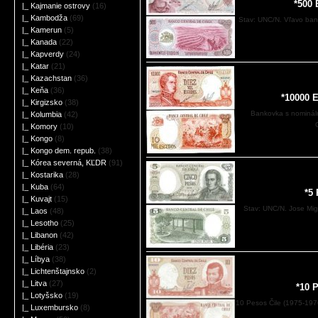
*500 
|_ Kajmanie ostrovy
(16)
|_ Kambodža
(69)
Stav: UNC/N. Vľavo baní
|_ Kamerun
(5)
|_ Kanada
(22)
|_ Kapverdy
(24)
|_ Katar
(21)
|_ Kazachstan
(36)
|_ Keňa
(36)
*10000 
|_ Kirgizsko
(38)
Bankovka s nominál
|_ Kolumbia
(42)
|_ Komory
(10)
|_ Kongo
(8)
|_ Kongo dem. repub.
(38)
|_ Kórea severná, KĽDR
(91)
|_ Kostarika
(28)
|_ Kuba
(64)
*5
|_ Kuvajt
(15)
Stav: UNC/N. Jose Mig
|_ Laos
(48)
|_ Lesotho
(25)
|_ Libanon
(42)
|_ Libéria
(23)
|_ Líbya
(38)
|_ Lichtenštajnsko
(2)
|_ Litva
(27)
*10 
|_ Lotyšsko
(19)
10 Pesos Čile (1975-1976
|_ Luxembursko
(8)