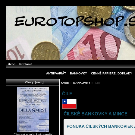
Úvod
Prihlásiť
ANTIKVARIÁT
BANKOVKY
CENNÉ PAPIERE, DOKLADY
.::Zľavy [viac]
Úvod
::
BANKOVKY
:: Čile
ČILE
ČILSKÉ BANKOVKY A MINCE
PONUKA ČILSKÝCH BANKOVIEK A
Filmový plagát Biela smršť