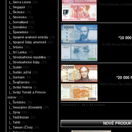
|_ Sierra Leone
(29)
Táto bankovka s nominá
|_ Singapúr
(34)
|_ Škótsko
(26)
|_ Slovinsko
(21)
|_ Somaliland
(16)
|_ Somálsko
(21)
|_ Španielsko
(64)
|_ Spojené arabské emiráty
(13)
*10 00
|_ Spojené štáty americké
(62)
10 000 Pesos Stav: U
|_ Srbsko
(35)
|_ Srí Lanka
(44)
|_ Stredoafrická republika
(4)
|_ Stredoafrické štáty
(29)
|_ Sudán
(57)
|_ Sudán, južný
(18)
|_ Surinam
(42)
*20 000 
|_ Švajčiarsko
(15)
20000 Pesos Čile 2009-
|_ Svätá Helena
(8)
|_ Svätý Tomáš a Princov
ostrov
(24)
|_ Švédsko
(38)
Zobrazujem
1
-
24
(z
24
tovarov)
|_ Swazijsko (Eswatini)
(36)
|_ Sýria
(28)
|_ Tadžikistan
(31)
|_ Tahiti
(1)
NOVÉ PRODUKT
|_ Taiwan (Čína)
(29)