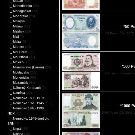
|_ Macao
(50)
|_ Macedónsko
(29)
|_ Madagaskar
(44)
|_ Maďarsko
(79)
|_ Malajzia
(25)
|_ Malawi
(52)
*50 P
|_ Maldivy
(23)
50 Pesos Čile (1975-
|_ Mali
(2)
|_ Malta
(3)
|_ Maroko
(23)
|_ Maurícius
(20)
|_ Mauritánia
(27)
|_ Mexiko
(40)
*500 P
|_ Mjanmarsko (Barma)
(22)
|_ Moldavsko
(27)
Bankovka s nominálnou
|_ Mongolsko
(60)
|_ Mozambik
(44)
|_ Náhorný Karabach
(2)
|_ Namíbia
(22)
|_ Nemecko 1865-1919
(10)
|_ Nemecko 1920-1945
(133)
*1000 P
|_ Nemecko 1948-1990,
1000 Pesos Čile 2001 U
NDR
(28)
|_ Nemecko, 1948-dnešok,
SRN
(7)
|_ Nepál
(66)
|_ Nigéria
(45)