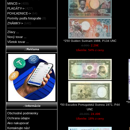
MINCE->
(409)
PLAGÁTY->
(427)
POHĽADNICE->
(64)
Portréty podľa fotografie
(8)
ZNÁMKY->
(640)
Zľavy ...
Nový tovar ...
*250 Gulden Surinam 1988, P134 UNC
Všetok tovar ...
4.99€
2.29€
.::Reklama
Ušetríte: 54% z ceny
*5
*50 Escudos Portugalská Guinea 1971, P44
.::Informácie
UNC
Obchodné podmienky
29.99€
24.49€
Ochrana údajov
Ušetríte: 18% z ceny
Ako nakupovať
Kontaktujte nás!