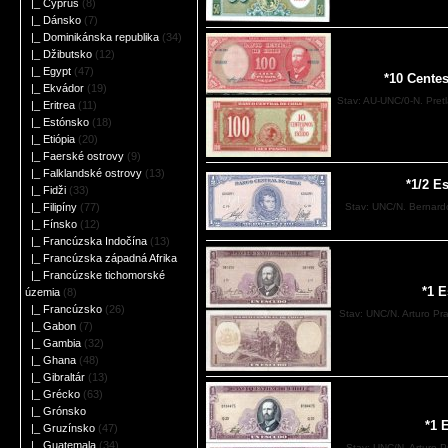
|_ Cyprus
(8)
|_ Dánsko
(7)
|_ Dominikánska republika
(34)
|_ Džibutsko
(12)
|_ Egypt
(47)
*10 Cente
|_ Ekvádor
(19)
Stav: AU-UNC/0-N. Pret
|_ Eritrea
(11)
|_ Estónsko
(18)
|_ Etiópia
(20)
|_ Faerské ostrovy
(9)
|_ Falklandské ostrovy
(13)
*1/2 E
|_ Fidži
(33)
|_ Filipíny
(77)
Stav: UNC/N. Bernard
|_ Fínsko
(12)
|_ Francúzska Indočína
(13)
|_ Francúzska západná Afrika
|_ Francúzske tichomorské
*1 
územia
(8)
|_ Francúzsko
(26)
Stav: UNC/N. Arturo Pra
|_ Gabon
(7)
|_ Gambia
(32)
|_ Ghana
(48)
|_ Gibraltár
(13)
|_ Grécko
(63)
|_ Grónsko
*1 
|_ Gruzínsko
(47)
|_ Guatemala
(34)
Stav: UNC/N. Arturo P