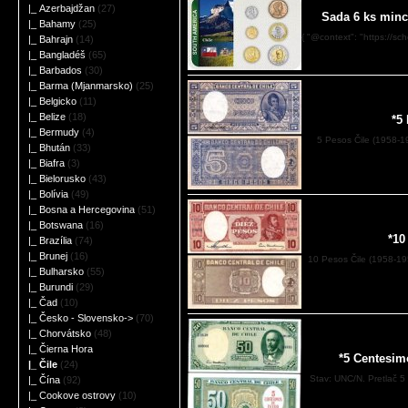
|_ Azerbajdžan
(27)
Sada 6 ks mincí
|_ Bahamy
(25)
{ "@context": "https://sc
|_ Bahrajn
(14)
|_ Bangladéš
(65)
|_ Barbados
(30)
|_ Barma (Mjanmarsko)
(25)
|_ Belgicko
(11)
|_ Belize
(18)
*5
|_ Bermudy
(4)
5 Pesos Čile (1958-1
|_ Bhután
(33)
|_ Biafra
(3)
|_ Bielorusko
(43)
|_ Bolívia
(49)
|_ Bosna a Hercegovina
(51)
|_ Botswana
(16)
*10
|_ Brazília
(74)
|_ Brunej
(16)
10 Pesos Čile (1958-1
|_ Bulharsko
(55)
|_ Burundi
(29)
|_ Čad
(10)
|_ Česko - Slovensko->
(70)
|_ Chorvátsko
(48)
|_ Čierna Hora
*5 Centesim
|_ Čile
(24)
Stav: UNC/N. Pretlač 
|_ Čína
(92)
|_ Cookove ostrovy
(10)