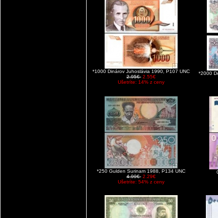
*1000 Dinárov Juhoslávia 1990, P107 UNC
*2000 D
2.95€
2.55€
Ušetríte: 14% z ceny
*250 Gulden Surinam 1988, P134 UNC
4.99€
2.29€
Ušetríte: 54% z ceny