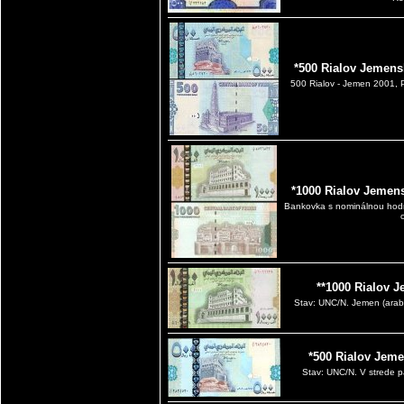
*500 Rialov Jemens
500 Rialov - Jemen 2001,
*1000 Rialov Jemen
Bankovka s nominálnou hodn
**1000 Rialov 
Stav: UNC/N. Jemen (arab. اليمن – al-Jaman ), dlhý tvar Jemenská repub
*500 Rialov Jeme
Stav: UNC/N. V strede p