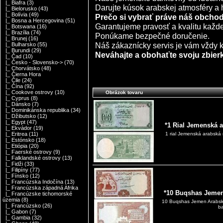
|_ Biafra
(3)
Darujte kúsok arabskej atmosféry a h
|_ Bielorusko
(43)
|_ Bolívia
(49)
Prečo si vybrať práve náš obcho
|_ Bosna a Hercegovina
(51)
Garantujeme pravosť a kvalitu každ
|_ Botswana
(16)
|_ Brazília
(74)
Ponúkame bezpečné doručenie.
|_ Brunej
(16)
Náš zákaznícky servis je vám vždy k 
|_ Bulharsko
(55)
|_ Burundi
(29)
Neváhajte a obohaťte svoju zbierk
|_ Čad
(10)
|_ Česko - Slovensko->
(70)
|_ Chorvátsko
(48)
|_ Čierna Hora
|_ Čile
(24)
|_ Čína
(92)
|_ Cookove ostrovy
(10)
Obrázok tovaru
|_ Cyprus
(8)
|_ Dánsko
(7)
|_ Dominikánska republika
(34)
|_ Džibutsko
(12)
|_ Egypt
(47)
*1 Rial Jemenská 
|_ Ekvádor
(19)
|_ Eritrea
(11)
1 rial Jemenská arabská
|_ Estónsko
(18)
|_ Etiópia
(20)
|_ Faerské ostrovy
(9)
|_ Falklandské ostrovy
(13)
|_ Fidži
(33)
|_ Filipíny
(77)
|_ Fínsko
(12)
|_ Francúzska Indočína
(13)
|_ Francúzska západná Afrika
*10 Buqshas Jemen
|_ Francúzske tichomorské
územia
(8)
10 Buqshas Jemen Arabská
|_ Francúzsko
(26)
ba
|_ Gabon
(7)
|_ Gambia
(32)