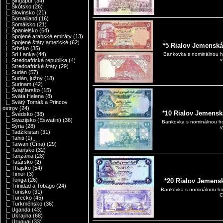
|_ Singapúr
(34)
|_ Škótsko
(26)
|_ Slovinsko
(21)
|_ Somaliland
(16)
|_ Somálsko
(21)
|_ Španielsko
(64)
|_ Spojené arabské emiráty
(13)
|_ Spojené štáty americké
(62)
*5 Rialov Jemenská
|_ Srbsko
(35)
|_ Srí Lanka
(44)
Bankovka s nominálnou ho
v
|_ Stredoafrická republika
(4)
|_ Stredoafrické štáty
(29)
|_ Sudán
(57)
|_ Sudán, južný
(18)
|_ Surinam
(42)
|_ Švajčiarsko
(15)
|_ Svätá Helena
(8)
|_ Svätý Tomáš a Princov
ostrov
(24)
*10 Rialov Jemensk
|_ Švédsko
(38)
|_ Swazijsko (Eswatini)
(36)
Bankovka s nominálnou ho
|_ Sýria
(28)
v
|_ Tadžikistan
(31)
|_ Tahiti
(1)
|_ Taiwan (Čína)
(29)
|_ Taliansko
(32)
|_ Tanzánia
(28)
|_ Tatársko
(2)
|_ Thajsko
(54)
|_ Timor
(3)
|_ Tonga
(26)
*20 Rialov Jemens
|_ Trinidad a Tobago
(24)
Bankovka s nominálnou hod
|_ Tunisko
(31)
C
|_ Turecko
(45)
|_ Turkménsko
(36)
|_ Uganda
(43)
|_ Ukrajina
(68)
|_ Uruguaj
(33)