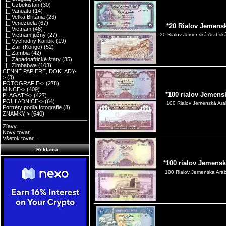
|_ Uzbekistan
(30)
|_ Vanuatu
(14)
|_ Veľká Británia
(23)
|_ Venezuela
(67)
*20 Rialov Jemens
|_ Vietnam
(48)
|_ Vietnam južný
(27)
20 Rialov Jemenská Arabská
|_ Východný Karibik
(19)
|_ Zair (Kongo)
(52)
|_ Zambia
(42)
|_ Západoafrické štáty
(35)
|_ Zimbabwe
(103)
CENNÉ PAPIERE, DOKLADY-
>
(3)
FOTOGRAFIE->
(278)
MINCE->
(409)
*100 rialov Jemens
PLAGÁTY->
(427)
POHĽADNICE->
(64)
100 Rialov Jemenská Ara
Portréty podľa fotografie
(8)
ZNÁMKY->
(640)
Zľavy ...
Nový tovar ...
Všetok tovar ...
.::Reklama
*100 rialov Jemens
100 Rialov Jemenská Arab