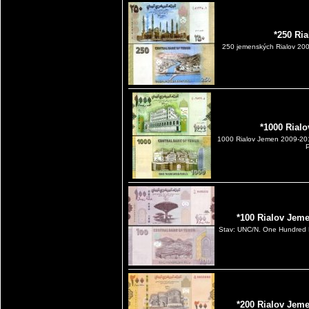
*250 Ri
250 jemenských Rialov 2009
*1000 Rial
1000 Rialov Jemen 2009-2
P
*100 Rialov Jem
Stav: UNC/N. One Hundred R
*200 Rialov Jem