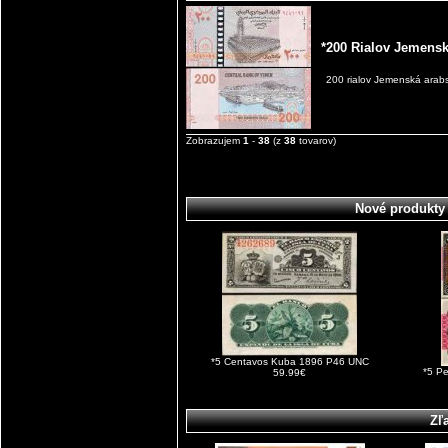
*200 Rialov Jemensk
200 rialov Jemenská arab
Zobrazujem
1
-
38
(z
38
tovarov)
Nové produkty
*5 Centavos Kuba 1896 P46 UNC
*5 P
59.99€
Zľ