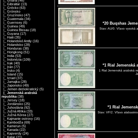
|_ Ghana
(48)
|_ Gibraltár
(13)
|_ Grécko
(63)
|_ Grónsko
|_ Gruzínsko
(47)
|_ Guatemala
(34)
|_ Guernsey
(6)
*20 Buqshas Jemen
|_ Guinea
(49)
Stav: AU/0. Vľavo vysoká a
|_ Guinea Bissau
(18)
|_ Guyana
(17)
|_ Haiti
(35)
|_ Holandské Antily
(16)
|_ Holandsko
(28)
|_ Honduras
(38)
|_ Hongkong
(51)
|_ India
(53)
|_ Indonézia
(109)
|_ Irak
(40)
*1 Rial Jemenská 
|_ Irán
(77)
|_ Írsko
(4)
1 Rial Jemenská arabská r
J
|_ Island
(15)
|_ Izrael
(37)
|_ Jamajka
(28)
|_ Japonsko
(49)
|_ Jemen demokratický
(5)
|_ Jemenská arabská
republika
(38)
|_ Jersey
(18)
|_ Jordánsko
(25)
*1 Rial Jemensk
|_ Juhoslávia
(92)
|_ Južná Afrika
(33)
Stav: VF/2. Vľavo alabastro
|_ Južná Kórea
(27)
|_ Kajmanie ostrovy
(16)
|_ Kambodža
(69)
|_ Kamerun
(5)
|_ Kanada
(22)
|_ Kapverdy
(24)
|_ Katar
(21)