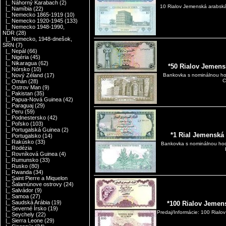
|_ Náhorný Karabach
(2)
10 Rialov Jemenská arabsk
|_ Namíbia
(22)
|_ Nemecko 1865-1919
(10)
|_ Nemecko 1920-1945
(133)
|_ Nemecko 1948-1990,
NDR
(28)
|_ Nemecko, 1948-dnešok,
SRN
(7)
|_ Nepál
(66)
|_ Nigéria
(45)
|_ Nikaragua
(62)
*50 Rialov Jemens
|_ Nórsko
(10)
|_ Nový Zéland
(17)
Bankovka s nominálnou hod
C
|_ Omán
(28)
|_ Ostrov Man
(9)
|_ Pakistan
(35)
|_ Papua-Nová Guinea
(42)
|_ Paraguaj
(29)
|_ Peru
(59)
|_ Podnestersko
(42)
|_ Poľsko
(103)
|_ Portugalská Guinea
(2)
*1 Rial Jemenská
|_ Portugalsko
(14)
|_ Rakúsko
(33)
Bankovka s nominálnou hodn
|_ Rodézia
|_ Rovníková Guinea
(4)
|_ Rumunsko
(33)
|_ Rusko
(80)
|_ Rwanda
(34)
|_ Saint Pierre a Miquelon
|_ Šalamúnove ostrovy
(24)
|_ Salvádor
(9)
|_ Samoa
(27)
|_ Saudská Arábia
(19)
*100 Rialov Jemen
|_ Severné Írsko
(19)
Predaj/Informácie: 100 Rial
|_ Seychely
(22)
|_ Sierra Leone
(29)