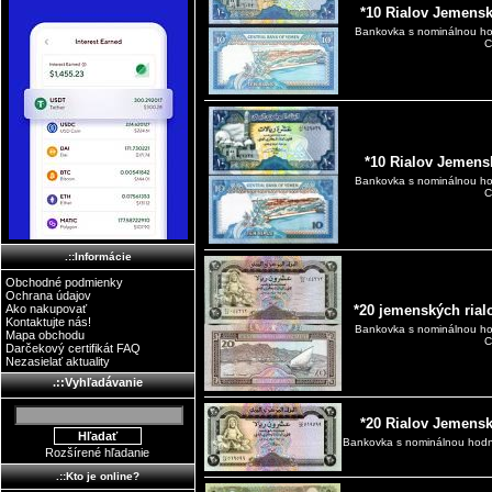
*10 Rialov Jemensk
Bankovka s nominálnou hod
C
*10 Rialov Jemens
Bankovka s nominálnou hod
C
.::Informácie
Obchodné podmienky
Ochrana údajov
Ako nakupovať
*20 jemenských rial
Kontaktujte nás!
Bankovka s nominálnou hod
Mapa obchodu
C
Darčekový certifikát FAQ
Nezasielať aktuality
.::Vyhľadávanie
*20 Rialov Jemens
Bankovka s nominálnou hodno
Rozšírené hľadanie
.::Kto je online?