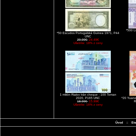
*500 L
*50 Escudos Portugalská Guinea 1971, P44
UNC
29.99€
24.49€
Ušetríte: 18% z ceny
1 milión Rialov Irán cheque - 100 Toman
2020, P165 UNC
*20 Yuano
18.99€
15.99€
R
Ušetríte: 16% z ceny
Úvod
::
Et