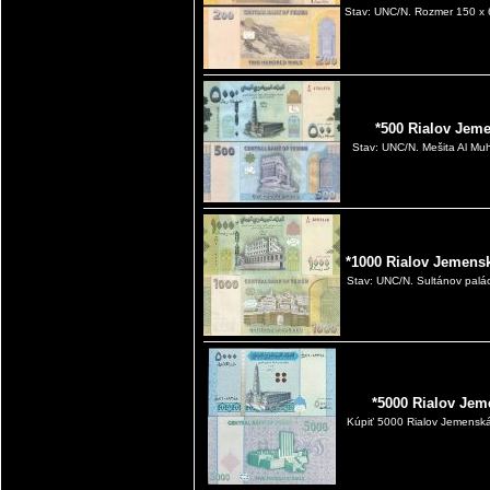
Stav: UNC/N. Rozmer 150 x 
*500 Rialov Jem
Stav: UNC/N. Mešita Al Muh
*1000 Rialov Jemensk
Stav: UNC/N. Sultánov palá
*5000 Rialov Jem
Kúpiť 5000 Rialov Jemensk