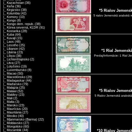
|_ Kazachstan
(36)
|_ Keňa
(36)
|_ Kirgizsko
(38)
*5 Rialov Jemensk
|_ Kolumbia
(42)
5 rialov Jemenská arabská 
|_ Komory
(10)
|_ Kongo
(8)
|_ Kongo dem. repub.
(38)
|_ Kórea severná, KĽDR
(91)
|_ Kostarika
(28)
|_ Kuba
(64)
|_ Kuvajt
(15)
|_ Laos
(48)
|_ Lesotho
(25)
|_ Libanon
(42)
*1 Rial Jemensk
|_ Libéria
(23)
|_ Líbya
(38)
Predaj/Informácie: 1 Rial 
|_ Lichtenštajnsko
(2)
|_ Litva
(27)
|_ Lotyšsko
(19)
|_ Luxembursko
(8)
|_ Macao
(50)
|_ Macedónsko
(29)
|_ Madagaskar
(44)
|_ Maďarsko
(79)
|_ Malajzia
(25)
*5 Rialov Jemensk
|_ Malawi
(52)
|_ Maldivy
(23)
5 Rialov Jemenská arabská
|_ Mali
(2)
|_ Malta
(3)
|_ Maroko
(23)
|_ Maurícius
(20)
|_ Mauritánia
(27)
|_ Mexiko
(40)
|_ Mjanmarsko (Barma)
(22)
|_ Moldavsko
(27)
|_ Mongolsko
(60)
|_ Mozambik
(44)
*10 Rialov Jemensk