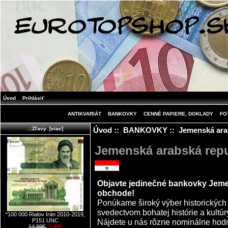
Úvod
Prihlásiť
ANTIKVARIÁT
BANKOVKY
CENNÉ PAPIERE, DOKLADY
FO
Úvod
::
BANKOVKY
:: Jemenská ara
.::Zľavy [viac]
Jemenská arabská repu
Objavte jedinečné bankovky Jeme
obchode!
Ponúkame široký výber historických
svedectvom bohatej histórie a kultúry
*100 000 Rialov Irán 2010-2019,
Nájdete u nás rôzne nominálne hodn
P151 UNC
14.99€
5.49€