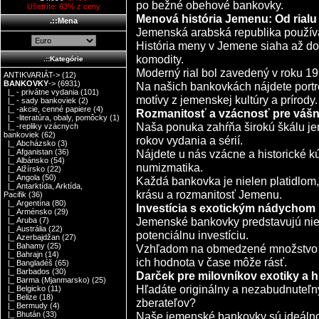
po bežné obehové bankovky.
Ušetríte: 63% z ceny
Menová história Jemenu: Od rial
.::Mena
Jemenská arabská republika používa
História meny v Jemene siaha až do 
komodity.
.::Kategórie
Moderný rial bol zavedený v roku 1
ANTIKVARIÁT->
(12)
BANKOVKY
->
(6931)
Na našich bankovkách nájdete portr
|_ - privátne vydania
(101)
motívy z jemenskej kultúry a prírody.
|_ - sady bankoviek
(2)
|_ -akcie, cenné papiere
(4)
Rozmanitosť a vzácnosť pre vášn
|_ -literatúra, obaly, pomôcky
(1)
Naša ponuka zahŕňa širokú škálu j
|_ -repliky vzácnych
bankoviek
(62)
rokov vydania a sérií.
|_ Abcházsko
(3)
Nájdete u nás vzácne a historické 
|_ Afganistan
(36)
|_ Albánsko
(54)
numizmatika.
|_ Alžírsko
(22)
|_ Angola
(50)
Každá bankovka je nielen platidlom,
|_ Antarktída, Arktída,
krásu a rozmanitosť Jemenu.
Pacifik
(36)
|_ Argentína
(80)
Investícia s exotickým nádychom
|_ Arménsko
(29)
Jemenské bankovky predstavujú niele
|_ Aruba
(7)
|_ Austrália
(22)
potenciálnu investíciu.
|_ Azerbajdžan
(27)
|_ Bahamy
(25)
Vzhľadom na obmedzené množstvo ni
|_ Bahrajn
(14)
ich hodnota v čase môže rásť.
|_ Bangladéš
(65)
|_ Barbados
(30)
Darček pre milovníkov exotiky a h
|_ Barma (Mjanmarsko)
(25)
Hľadáte originálny a nezabudnuteľný
|_ Belgicko
(11)
|_ Belize
(18)
zberateľov?
|_ Bermudy
(4)
Naše jemenské bankovky sú ideálno
|_ Bhután
(33)