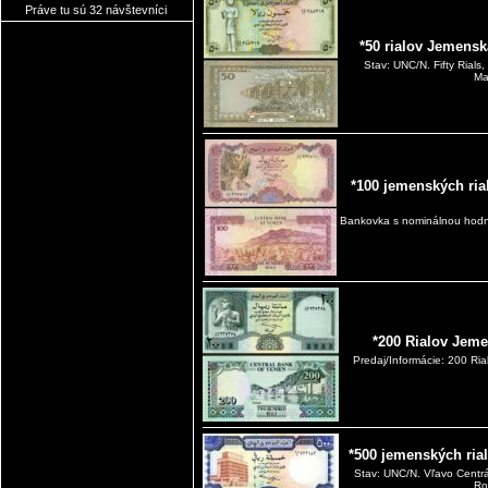
Práve tu sú 32 návštevníci
*50 rialov Jemens
Stav: UNC/N. Fifty Rial
Ma
*100 jemenských ria
Bankovka s nominálnou hodno
*200 Rialov Jem
Predaj/Informácie: 200 R
*500 jemenských ria
Stav: UNC/N. Vľavo Centr
Ro