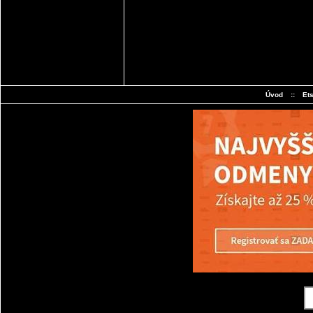
Úvod
::
Et