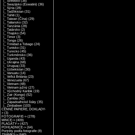
|_ Švédsko
(38)
|_ Swazijsko (Eswatini)
(36)
|_ Sýria
(28)
|_ Tadžikistan
(31)
|_ Tahiti
(1)
|_ Taiwan (Čína)
(29)
|_ Taliansko
(32)
|_ Tanzánia
(28)
|_ Tatársko
(2)
|_ Thajsko
(54)
|_ Timor
(3)
|_ Tonga
(26)
|_ Trinidad a Tobago
(24)
|_ Tunisko
(31)
|_ Turecko
(45)
|_ Turkménsko
(36)
|_ Uganda
(43)
|_ Ukrajina
(68)
|_ Uruguaj
(33)
|_ Uzbekistan
(30)
|_ Vanuatu
(14)
|_ Veľká Británia
(23)
|_ Venezuela
(67)
|_ Vietnam
(48)
|_ Vietnam južný
(27)
|_ Východný Karibik
(19)
|_ Zair (Kongo)
(52)
|_ Zambia
(42)
|_ Západoafrické štáty
(35)
|_ Zimbabwe
(103)
CENNÉ PAPIERE, DOKLADY-
>
(3)
FOTOGRAFIE->
(278)
MINCE->
(409)
PLAGÁTY->
(427)
POHĽADNICE->
(64)
Portréty podľa fotografie
(8)
ZNÁMKY->
(640)