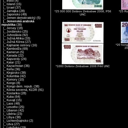
|_ Írsko
(4)
|_ Island
(15)
|_ Izrael
(37)
|_ Jamajka
(28)
*25 000 000 Dolárov Zimbabwe 2008, P56
*25 Ru
|_ Japonsko
(49)
UNC
|_ Jemen demokratický
(5)
|_ Jemenská arabská
republika
(38)
|_ Jersey
(18)
|_ Jordánsko
(25)
|_ Juhoslávia
(92)
|_ Južná Afrika
(33)
|_ Južná Kórea
(27)
*20 hong
|_ Kajmanie ostrovy
(16)
20
|_ Kambodža
(69)
|_ Kamerun
(5)
|_ Kanada
(22)
|_ Kapverdy
(24)
|_ Katar
(21)
|_ Kazachstan
(36)
*1000 Dolárov Zimbabwe 2006 P44 UNC
|_ Keňa
(36)
|_ Kirgizsko
(38)
|_ Kolumbia
(42)
|_ Komory
(10)
|_ Kongo
(8)
|_ Kongo dem. repub.
(38)
|_ Kórea severná, KĽDR
(91)
|_ Kostarika
(28)
|_ Kuba
(64)
|_ Kuvajt
(15)
|_ Laos
(48)
|_ Lesotho
(25)
|_ Libanon
(42)
|_ Libéria
(23)
|_ Líbya
(38)
|_ Lichtenštajnsko
(2)
|_ Litva
(27)
|_ Lotyšsko
(19)