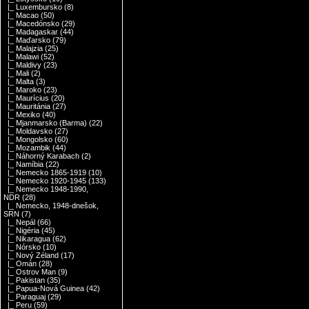
|_ Luxembursko
(8)
|_ Macao
(50)
|_ Macedónsko
(29)
|_ Madagaskar
(44)
|_ Maďarsko
(79)
|_ Malajzia
(25)
|_ Malawi
(52)
|_ Maldivy
(23)
|_ Mali
(2)
|_ Malta
(3)
|_ Maroko
(23)
|_ Maurícius
(20)
|_ Mauritánia
(27)
|_ Mexiko
(40)
|_ Mjanmarsko (Barma)
(22)
|_ Moldavsko
(27)
|_ Mongolsko
(60)
|_ Mozambik
(44)
|_ Náhorný Karabach
(2)
|_ Namíbia
(22)
|_ Nemecko 1865-1919
(10)
|_ Nemecko 1920-1945
(133)
|_ Nemecko 1948-1990,
NDR
(28)
|_ Nemecko, 1948-dnešok,
SRN
(7)
|_ Nepál
(66)
|_ Nigéria
(45)
|_ Nikaragua
(62)
|_ Nórsko
(10)
|_ Nový Zéland
(17)
|_ Omán
(28)
|_ Ostrov Man
(9)
|_ Pakistan
(35)
|_ Papua-Nová Guinea
(42)
|_ Paraguaj
(29)
|_ Peru
(59)