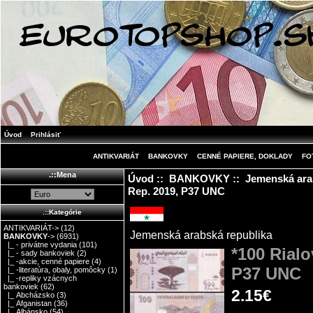
Úvod
Prihlásiť
ANTIKVARIÁT
BANKOVKY
CENNÉ PAPIERE, DOKLADY
FO
.::Mena
Úvod
::
BANKOVKY
::
Jemenská ara
Rep. 2019, P37 UNC
.::Kategórie
ANTIKVARIÁT->
(12)
Jemenská arabská republika
BANKOVKY
->
(6931)
|_ - privátne vydania
(101)
*100 Rial
|_ - sady bankoviek
(2)
|_ -akcie, cenné papiere
(4)
P37 UNC
|_ -literatúra, obaly, pomôcky
(1)
|_ -repliky vzácnych
bankoviek
(62)
2.15€
|_ Abcházsko
(3)
|_ Afganistan
(36)
|_ Albánsko
(54)