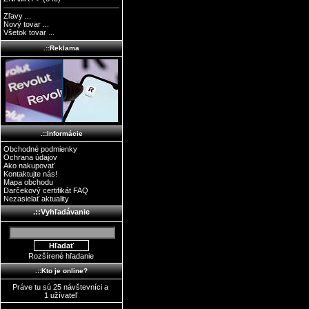
Zľavy ...
Nový tovar ...
Všetok tovar ...
.::Reklama
.::Informácie
Obchodné podmienky
Ochrana údajov
Ako nakupovať
Kontaktujte nás!
Mapa obchodu
Darčekový certifikát FAQ
Nezasielať aktuality
.::Vyhľadávanie
Rozšírené hľadanie
.::Kto je online?
Práve tu sú 25 návštevníci a
1 užívateľ