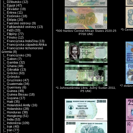
|_ Džibutsko
(12)
|_ Egypt
(47)
|_ Ekvádor
(19)
|_ Eritrea
(11)
|_ Estónsko
(18)
|_ Etiópia
(20)
|_ Faerské ostrovy
(9)
|_ Falklandské ostrovy
(13)
*5 Cento
|_ Fidži
(33)
*500 frankov Central African States 2020-25
|_ Filipíny
(77)
P700 UNC
|_ Fínsko
(12)
|_ Francúzska Indočína
(13)
|_ Francúzska západná Afrika
|_ Francúzske tichomorské
územia
(8)
|_ Francúzsko
(26)
|_ Gabon
(7)
|_ Gambia
(32)
|_ Ghana
(48)
|_ Gibraltár
(13)
|_ Grécko
(63)
|_ Grónsko
|_ Gruzínsko
(47)
|_ Guatemala
(34)
*7 dolár
|_ Guernsey
(6)
*1 Juhosudánska Libra, Južný Sudán 2011,
|_ Guinea
(49)
P5 UNC
|_ Guinea Bissau
(18)
|_ Guyana
(17)
|_ Haiti
(35)
|_ Holandské Antily
(16)
|_ Holandsko
(28)
|_ Honduras
(38)
|_ Hongkong
(51)
|_ India
(53)
|_ Indonézia
(109)
|_ Irak
(40)
|_ Irán
(77)