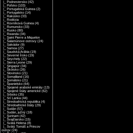
|_ Podnestersko
(42)
|_ Poľsko
(103)
|_ Portugalská Guinea
(2)
|_ Portugalsko
(14)
|_ Rakúsko
(33)
|_ Rodézia
|_ Rovníková Guinea
(4)
|_ Rumunsko
(33)
|_ Rusko
(80)
|_ Rwanda
(34)
|_ Saint Pierre a Miquelon
|_ Šalamúnove ostrovy
(24)
|_ Salvádor
(9)
|_ Samoa
(27)
|_ Saudská Arábia
(19)
|_ Severné Írsko
(19)
|_ Seychely
(22)
|_ Sierra Leone
(29)
|_ Singapúr
(34)
|_ Škótsko
(26)
|_ Slovinsko
(21)
|_ Somaliland
(16)
|_ Somálsko
(21)
|_ Španielsko
(64)
|_ Spojené arabské emiráty
(13)
|_ Spojené štáty americké
(62)
|_ Srbsko
(35)
|_ Srí Lanka
(44)
|_ Stredoafrická republika
(4)
|_ Stredoafrické štáty
(29)
|_ Sudán
(57)
|_ Sudán, južný
(18)
|_ Surinam
(42)
|_ Švajčiarsko
(15)
|_ Svätá Helena
(8)
|_ Svätý Tomáš a Princov
ostrov
(24)