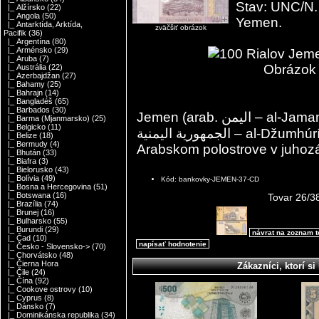
Stav: UNC/N.
|_ Alžírsko
(22)
|_ Angola
(50)
Yemen.
|_ Antarktída, Arktída,
zväčšiť obrázok
Pacifik
(36)
|_ Argentína
(80)
|_ Arménsko
(29)
|_ Aruba
(7)
Obrázok s
|_ Austrália
(22)
|_ Azerbajdžan
(27)
|_ Bahamy
(25)
|_ Bahrajn
(14)
|_ Bangladéš
(65)
|_ Barbados
(30)
Jemen (arab. اليمن – al-Jaman ), dlhý tvar Jemenská republika (arab.
|_ Barma (Mjanmarsko)
(25)
|_ Belgicko
(11)
الجمهورية اليمنية – al-Džumhúríja al-Jamaníja ), je štát ležiaci na
|_ Belize
(18)
|_ Bermudy
(4)
Arabskom polostrove v juhozá
|_ Bhután
(33)
|_ Biafra
(3)
|_ Bielorusko
(43)
|_ Bolívia
(49)
Kód: bankovky-JEMEN-37-CD
|_ Bosna a Hercegovina
(51)
|_ Botswana
(16)
Tovar 26/3
|_ Brazília
(74)
|_ Brunej
(16)
|_ Bulharsko
(55)
|_ Burundi
(29)
návrat na zoznam 
|_ Čad
(10)
napísať hodnotenie
|_ Česko - Slovensko->
(70)
|_ Chorvátsko
(48)
|_ Čierna Hora
Zákazníci, ktorí si 
|_ Čile
(24)
|_ Čína
(92)
|_ Cookove ostrovy
(10)
|_ Cyprus
(8)
|_ Dánsko
(7)
|_ Dominikánska republika
(34)