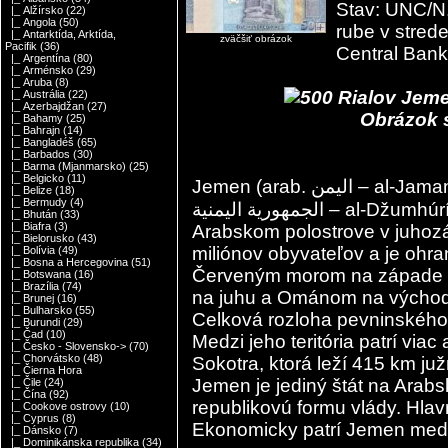
Stav: UNC/N.
|_ Alžírsko
(22)
|_ Angola
(50)
rube v stred
|_ Antarktída, Arktída,
zväčšiť obrázok
Pacifik
(36)
Central Ban
|_ Argentína
(80)
|_ Arménsko
(29)
|_ Aruba
(8)
|_ Austrália
(22)
|_ Azerbajdžan
(27)
Obrázok sl
|_ Bahamy
(25)
|_ Bahrajn
(14)
|_ Bangladéš
(65)
|_ Barbados
(30)
|_ Barma (Mjanmarsko)
(25)
|_ Belgicko
(11)
Jemen (arab. اليمن – al-Jaman ), dlhý tvar Jemenská republika (arab.
|_ Belize
(18)
|_ Bermudy
(4)
الجمهورية اليمنية – al-Džumhúríja al-Jamaníja ), je štát ležiaci na
|_ Bhután
(33)
|_ Biafra
(3)
Arabskom polostrove v juhozá
|_ Bielorusko
(43)
miliónov obyvateľov a je ohr
|_ Bolívia
(49)
|_ Bosna a Hercegovina
(51)
Červeným morom na západe 
|_ Botswana
(16)
|_ Brazília
(74)
na juhu a Ománom na výcho
|_ Brunej
(16)
|_ Bulharsko
(55)
Celková rozloha pevninského
|_ Burundi
(29)
|_ Čad
(10)
Medzi jeho teritória patrí viac
|_ Česko - Slovensko->
(70)
|_ Chorvátsko
(48)
Sokotra, ktorá leží 415 km ju
|_ Čierna Hora
Jemen je jediný štát na Arabs
|_ Čile
(24)
|_ Čína
(92)
republikovú formu vlády. Hl
|_ Cookove ostrovy
(10)
|_ Cyprus
(8)
Ekonomicky patrí Jemen medz
|_ Dánsko
(7)
|_ Dominikánska republika
(34)