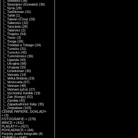
|_ Švédsko
(38)
|_ Swazijsko (Eswatini)
(36)
|_ Sýria
(28)
|_ Tadžikistan
(31)
|_ Tahiti
(1)
|_ Taiwan (Čína)
(29)
|_ Taliansko
(32)
|_ Tanzánia
(28)
|_ Tatársko
(2)
|_ Thajsko
(54)
|_ Timor
(3)
|_ Tonga
(26)
|_ Trinidad a Tobago
(24)
|_ Tunisko
(31)
|_ Turecko
(45)
|_ Turkménsko
(36)
|_ Uganda
(43)
|_ Ukrajina
(68)
|_ Uruguaj
(33)
|_ Uzbekistan
(30)
|_ Vanuatu
(14)
|_ Veľká Británia
(23)
|_ Venezuela
(67)
|_ Vietnam
(48)
|_ Vietnam južný
(27)
|_ Východný Karibik
(19)
|_ Zair (Kongo)
(52)
|_ Zambia
(42)
|_ Západoafrické štáty
(35)
|_ Zimbabwe
(103)
CENNÉ PAPIERE, DOKLADY-
>
(3)
FOTOGRAFIE->
(278)
MINCE->
(411)
PLAGÁTY->
(427)
POHĽADNICE->
(64)
Portréty podľa fotografie
(8)
ZNÁMKY->
(640)