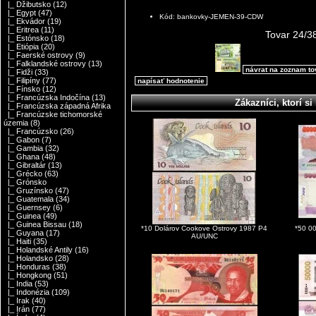
|_ Džibutsko
(12)
|_ Egypt
(47)
Kód: bankovky-JEMEN-39-CDW
|_ Ekvádor
(19)
|_ Eritrea
(11)
Tovar 24/3
|_ Estónsko
(18)
|_ Etiópia
(20)
|_ Faerské ostrovy
(9)
|_ Falklandské ostrovy
(13)
návrat na zoznam t
|_ Fidži
(33)
|_ Filipíny
(77)
napísať hodnotenie
|_ Fínsko
(12)
|_ Francúzska Indočína
(13)
Zákazníci, ktorí si 
|_ Francúzska západná Afrika
|_ Francúzske tichomorské
územia
(8)
|_ Francúzsko
(26)
|_ Gabon
(7)
|_ Gambia
(32)
|_ Ghana
(48)
|_ Gibraltár
(13)
|_ Grécko
(63)
|_ Grónsko
|_ Gruzínsko
(47)
|_ Guatemala
(34)
|_ Guernsey
(6)
|_ Guinea
(49)
|_ Guinea Bissau
(18)
*10 Dolárov Cookove Ostrovy 1987 P4
*50 0
|_ Guyana
(17)
AU/UNC
|_ Haiti
(35)
|_ Holandské Antily
(16)
|_ Holandsko
(28)
|_ Honduras
(38)
|_ Hongkong
(51)
|_ India
(53)
|_ Indonézia
(109)
|_ Irak
(40)
|_ Irán
(77)