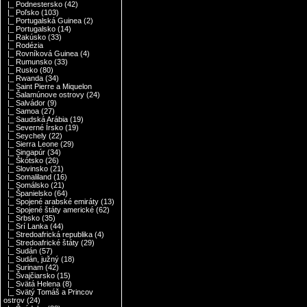
|_ Podnestersko
(42)
|_ Poľsko
(103)
|_ Portugalská Guinea
(2)
|_ Portugalsko
(14)
|_ Rakúsko
(33)
|_ Rodézia
|_ Rovníková Guinea
(4)
|_ Rumunsko
(33)
|_ Rusko
(80)
|_ Rwanda
(34)
|_ Saint Pierre a Miquelon
|_ Šalamúnove ostrovy
(24)
|_ Salvádor
(9)
|_ Samoa
(27)
|_ Saudská Arábia
(19)
|_ Severné Írsko
(19)
|_ Seychely
(22)
|_ Sierra Leone
(29)
|_ Singapúr
(34)
|_ Škótsko
(26)
|_ Slovinsko
(21)
|_ Somaliland
(16)
|_ Somálsko
(21)
|_ Španielsko
(64)
|_ Spojené arabské emiráty
(13)
|_ Spojené štáty americké
(62)
|_ Srbsko
(35)
|_ Srí Lanka
(44)
|_ Stredoafrická republika
(4)
|_ Stredoafrické štáty
(29)
|_ Sudán
(57)
|_ Sudán, južný
(18)
|_ Surinam
(42)
|_ Švajčiarsko
(15)
|_ Svätá Helena
(8)
|_ Svätý Tomáš a Princov
ostrov
(24)