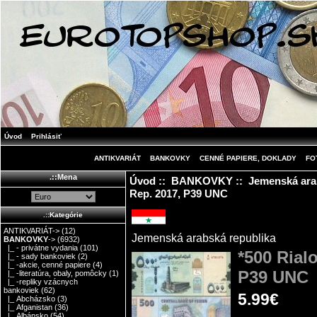
Úvod
Prihlásiť
ANTIKVARIÁT
BANKOVKY
CENNÉ PAPIERE, DOKLADY
FO
.::Mena
Úvod
::
BANKOVKY
::
Jemenská ara
Rep. 2017, P39 UNC
.::Kategórie
ANTIKVARIÁT->
(12)
Jemenská arabská republika
BANKOVKY
->
(6932)
|_ - privátne vydania
(101)
*500 Rial
|_ - sady bankoviek
(2)
|_ -akcie, cenné papiere
(4)
P39 UNC
|_ -literatúra, obaly, pomôcky
(1)
|_ -repliky vzácnych
bankoviek
(62)
5.99€
|_ Abcházsko
(3)
|_ Afganistan
(36)
|_ Albánsko
(54)