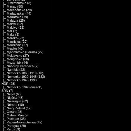
|_ Luxembursko
(8)
|_ Macao
(50)
|_ Macedónsko
(29)
|_ Madagaskar
(44)
|_ Maďarsko
(79)
|_ Malajzia
(25)
|_ Malawi
(52)
|_ Maldivy
(23)
|_ Mali
(2)
|_ Malta
(3)
|_ Maroko
(23)
|_ Maurícius
(20)
|_ Mauritánia
(27)
|_ Mexiko
(40)
|_ Mjanmarsko (Barma)
(22)
|_ Moldavsko
(27)
|_ Mongolsko
(60)
|_ Mozambik
(44)
|_ Náhorný Karabach
(2)
|_ Namíbia
(22)
|_ Nemecko 1865-1919
(10)
|_ Nemecko 1920-1945
(133)
|_ Nemecko 1948-1990,
NDR
(28)
|_ Nemecko, 1948-dnešok,
SRN
(7)
|_ Nepál
(66)
|_ Nigéria
(45)
|_ Nikaragua
(62)
|_ Nórsko
(10)
|_ Nový Zéland
(17)
|_ Omán
(28)
|_ Ostrov Man
(9)
|_ Pakistan
(35)
|_ Papua-Nová Guinea
(42)
|_ Paraguaj
(29)
|_ Peru
(59)