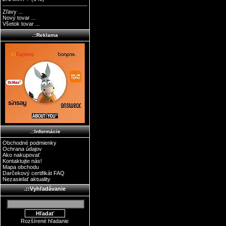
Zľavy ...
Nový tovar ...
Všetok tovar ...
.::Reklama
.::Informácie
Obchodné podmienky
Ochrana údajov
Ako nakupovať
Kontaktujte nás!
Mapa obchodu
Darčekový certifikát FAQ
Nezasielať aktuality
.::Vyhľadávanie
Rozšírené hľadanie