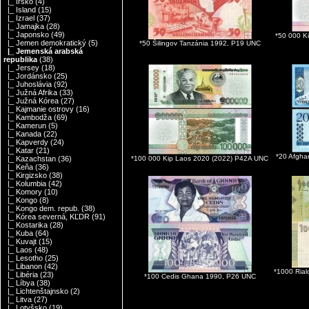
|_ Írsko
(4)
|_ Island
(15)
|_ Izrael
(37)
|_ Jamajka
(28)
|_ Japonsko
(49)
*50 000 K
|_ Jemen demokratický
(5)
*50 Šilingov Tanzánia 1992, P19 UNC
|_ Jemenská arabská
republika
(38)
|_ Jersey
(18)
|_ Jordánsko
(25)
|_ Juhoslávia
(92)
|_ Južná Afrika
(33)
|_ Južná Kórea
(27)
|_ Kajmanie ostrovy
(16)
|_ Kambodža
(69)
|_ Kamerun
(5)
|_ Kanada
(22)
|_ Kapverdy
(24)
|_ Katar
(21)
*20 Afgha
*100 000 Kip Laos 2020 (2022) P42A UNC
|_ Kazachstan
(36)
|_ Keňa
(36)
|_ Kirgizsko
(38)
|_ Kolumbia
(42)
|_ Komory
(10)
|_ Kongo
(8)
|_ Kongo dem. repub.
(38)
|_ Kórea severná, KĽDR
(91)
|_ Kostarika
(28)
|_ Kuba
(64)
|_ Kuvajt
(15)
|_ Laos
(48)
|_ Lesotho
(25)
|_ Libanon
(42)
*1000 Ria
|_ Libéria
(23)
*100 Cedis Ghana 1990, P26 UNC
|_ Líbya
(38)
|_ Lichtenštajnsko
(2)
|_ Litva
(27)
|_ Lotyšsko
(19)