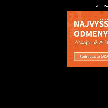
Úvod
::
Et