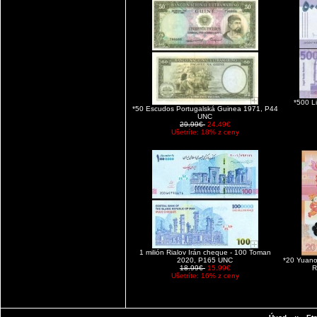
*500 L
*50 Escudos Portugalská Guinea 1971, P44
UNC
29.99€
24.49€
Ušetríte: 18% z ceny
1 milión Rialov Irán cheque - 100 Toman
2020, P165 UNC
*20 Yuano
18.99€
15.99€
R
Ušetríte: 16% z ceny