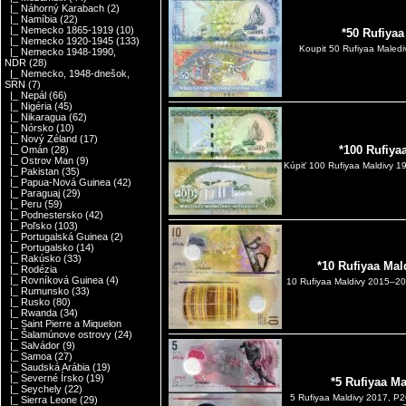
|_ Náhorný Karabach
(2)
|_ Namíbia
(22)
|_ Nemecko 1865-1919
(10)
*50 Rufiya
|_ Nemecko 1920-1945
(133)
Koupit 50 Rufiyaa Maled
|_ Nemecko 1948-1990,
NDR
(28)
|_ Nemecko, 1948-dnešok,
SRN
(7)
|_ Nepál
(66)
|_ Nigéria
(45)
|_ Nikaragua
(62)
|_ Nórsko
(10)
|_ Nový Zéland
(17)
*100 Rufiya
|_ Omán
(28)
|_ Ostrov Man
(9)
Kúpiť 100 Rufiyaa Maldivy 1
|_ Pakistan
(35)
|_ Papua-Nová Guinea
(42)
|_ Paraguaj
(29)
|_ Peru
(59)
|_ Podnestersko
(42)
|_ Poľsko
(103)
|_ Portugalská Guinea
(2)
|_ Portugalsko
(14)
|_ Rakúsko
(33)
*10 Rufiyaa Mal
|_ Rodézia
|_ Rovníková Guinea
(4)
10 Rufiyaa Maldivy 2015–20
|_ Rumunsko
(33)
|_ Rusko
(80)
|_ Rwanda
(34)
|_ Saint Pierre a Miquelon
|_ Šalamúnove ostrovy
(24)
|_ Salvádor
(9)
|_ Samoa
(27)
|_ Saudská Arábia
(19)
|_ Severné Írsko
(19)
*5 Rufiyaa M
|_ Seychely
(22)
5 Rufiyaa Maldivy 2017, P
|_ Sierra Leone
(29)