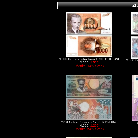
Zľ
*1000 Dinárov Juhoslávia 1990, P107 UNC
*2000 D
2.95€
2.55€
Ušetríte: 14% z ceny
*250 Gulden Surinam 1988, P134 UNC
4.99€
2.29€
Ušetríte: 54% z ceny