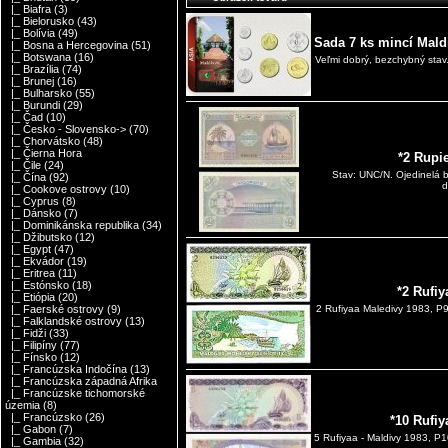
|_ Biafra
(3)
|_ Bielorusko
(43)
|_ Bolívia
(49)
Sada 7 ks mincí Maldi
|_ Bosna a Hercegovina
(51)
|_ Botswana
(16)
Veľmi dobrý, bezchybný stav
|_ Brazília
(74)
|_ Brunej
(16)
|_ Bulharsko
(55)
|_ Burundi
(29)
|_ Čad
(10)
|_ Česko - Slovensko->
(70)
|_ Chorvátsko
(48)
|_ Čierna Hora
*2 Rupi
|_ Čile
(24)
Stav: UNC/N. Ojedinelá 
|_ Čína
(92)
d
|_ Cookove ostrovy
(10)
|_ Cyprus
(8)
|_ Dánsko
(7)
|_ Dominikánska republika
(34)
|_ Džibutsko
(12)
|_ Egypt
(47)
|_ Ekvádor
(19)
|_ Eritrea
(11)
|_ Estónsko
(18)
*2 Rufi
|_ Etiópia
(20)
|_ Faerské ostrovy
(9)
2 Rufiyaa Maledivy 1983, 
|_ Falklandské ostrovy
(13)
|_ Fidži
(33)
|_ Filipíny
(77)
|_ Fínsko
(12)
|_ Francúzska Indočína
(13)
|_ Francúzska západná Afrika
|_ Francúzske tichomorské
územia
(8)
|_ Francúzsko
(26)
*10 Rufi
|_ Gabon
(7)
5 Rufiyaa - Maldivy 1983, P
|_ Gambia
(32)