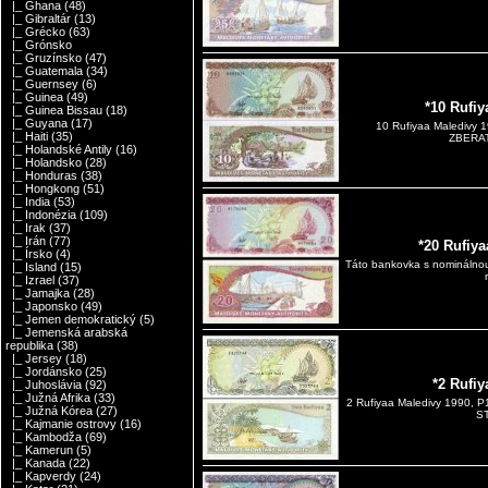
|_ Ghana
(48)
|_ Gibraltár
(13)
|_ Grécko
(63)
|_ Grónsko
|_ Gruzínsko
(47)
|_ Guatemala
(34)
|_ Guernsey
(6)
|_ Guinea
(49)
*10 Rufi
|_ Guinea Bissau
(18)
|_ Guyana
(17)
10 Rufiyaa Maledivy 
|_ Haiti
(35)
ZBERAT
|_ Holandské Antily
(16)
|_ Holandsko
(28)
|_ Honduras
(38)
|_ Hongkong
(51)
|_ India
(53)
|_ Indonézia
(109)
|_ Irak
(37)
|_ Irán
(77)
*20 Rufiy
|_ Írsko
(4)
Táto bankovka s nominálnou
|_ Island
(15)
|_ Izrael
(37)
|_ Jamajka
(28)
|_ Japonsko
(49)
|_ Jemen demokratický
(5)
|_ Jemenská arabská
republika
(38)
|_ Jersey
(18)
|_ Jordánsko
(25)
*2 Rufi
|_ Juhoslávia
(92)
|_ Južná Afrika
(33)
2 Rufiyaa Maledivy 1990,
|_ Južná Kórea
(27)
ST
|_ Kajmanie ostrovy
(16)
|_ Kambodža
(69)
|_ Kamerun
(5)
|_ Kanada
(22)
|_ Kapverdy
(24)