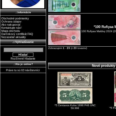
.::Informácie
Obchodné podmienky
Ochrana údajov
Ako nakupovať
*100 Rufiyaa 
Kontaktujte nás!
Mapa obchodu
100 Rufiyaa Maldivy 2024 (2
Darčekový certifikát FAQ
Nezasielať aktuality
.::Vyhľadávanie
Zobrazujem
1
-
23
(z
23
tovarov)
Rozšírené hľadanie
.::Kto je online?
Nové produkty
Práve tu sú 63 návštevníci
*5 Centavos Kuba 1896 P46 UNC
*5 P
59.99€