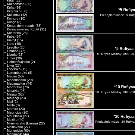
|_ Katar
(21)
|_ Kazachstan
(36)
|_ Keňa
(36)
*5 Rufiy
|_ Kirgizsko
(38)
|_ Kolumbia
(42)
Predaj/Informácie: 5 Ruf
|_ Komory
(10)
|_ Kongo
(8)
|_ Kongo dem. repub.
(38)
|_ Kórea severná, KĽDR
(91)
|_ Kostarika
(28)
|_ Kuba
(64)
|_ Kuvajt
(15)
|_ Laos
(48)
|_ Lesotho
(25)
*5 Rufiyaa
|_ Libanon
(42)
5 Rufiyaa Maldivy 1999-20
|_ Libéria
(23)
|_ Líbya
(38)
|_ Lichtenštajnsko
(2)
|_ Litva
(27)
|_ Lotyšsko
(19)
|_ Luxembursko
(8)
|_ Macao
(50)
|_ Macedónsko
(29)
|_ Madagaskar
(44)
*10 Rufiya
|_ Maďarsko
(79)
|_ Malajzia
(25)
10 Rufiyaa Maldivy 1998–20
|_ Malawi
(52)
|_ Maldivy
(23)
|_ Mali
(2)
|_ Malta
(3)
|_ Maroko
(23)
|_ Maurícius
(20)
|_ Mauritánia
(27)
*20 Rufiya
|_ Mexiko
(40)
Predaj/Informácie: 20 Rufiy
|_ Mjanmarsko (Barma)
(22)
|_ Moldavsko
(27)
|_ Mongolsko
(60)
|_ Mozambik
(44)