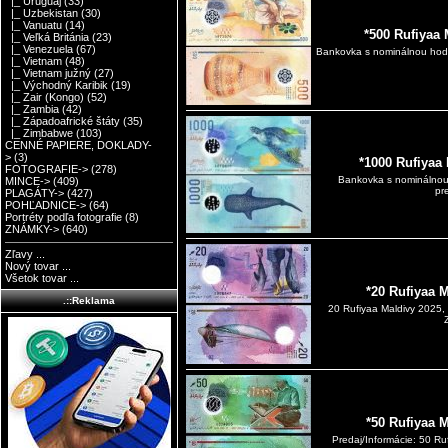
|_ Uruguaj
(33)
|_ Uzbekistan
(30)
|_ Vanuatu
(14)
*500 Rufiyaa
|_ Veľká Británia
(23)
|_ Venezuela
(67)
Bankovka s nominálnou hodn
|_ Vietnam
(48)
|_ Vietnam južný
(27)
|_ Východný Karibik
(19)
|_ Zair (Kongo)
(52)
|_ Zambia
(42)
|_ Západoafrické štáty
(35)
|_ Zimbabwe
(103)
CENNÉ PAPIERE, DOKLADY-
>
(3)
*1000 Rufiyaa
FOTOGRAFIE->
(278)
Bankovka s nominálnou
MINCE->
(409)
pr
PLAGÁTY->
(427)
POHĽADNICE->
(64)
Portréty podľa fotografie
(8)
ZNÁMKY->
(640)
Zľavy ...
Nový tovar ...
Všetok tovar ...
*20 Rufiyaa 
.::Reklama
20 Rufiyaa Maldivy 2025
*50 Rufiyaa 
Predaj/Informácie: 50 Ru