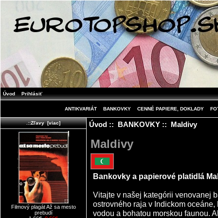
Úvod
Prihlásiť
ANTIKVARIÁT
BANKOVKY
CENNÉ PAPIERE, DOKLADY
FO
Úvod
::
BANKOVKY
:: Maldivy
.::Zľavy [viac]
Maldivy
Bankovky a papierové platidlá Mald
Vitajte v našej kategórii venovanej
ostrovného raja v Indickom oceáne, 
Filmový plagát Až sa mesto
vodou a bohatou morskou faunou. Al
prebudí