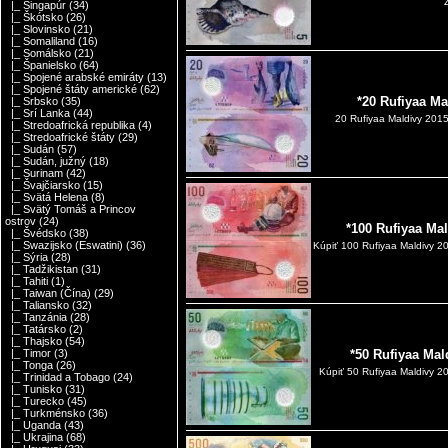
|_ Singapúr
(34)
|_ Škótsko
(26)
|_ Slovinsko
(21)
|_ Somaliland
(16)
|_ Somálsko
(21)
|_ Španielsko
(64)
|_ Spojené arabské emiráty
(13)
|_ Spojené štáty americké
(62)
*20 Rufiyaa M
|_ Srbsko
(35)
|_ Srí Lanka
(44)
20 Rufiyaa Maldivy 20
|_ Stredoafrická republika
(4)
|_ Stredoafrické štáty
(29)
|_ Sudán
(57)
|_ Sudán, južný
(18)
|_ Surinam
(42)
|_ Švajčiarsko
(15)
|_ Svätá Helena
(8)
|_ Svätý Tomáš a Princov
ostrov
(24)
*100 Rufiyaa Ma
|_ Švédsko
(38)
|_ Swazijsko (Eswatini)
(36)
Kúpiť 100 Rufiyaa Maldivy 2
|_ Sýria
(28)
|_ Tadžikistan
(31)
|_ Tahiti
(1)
|_ Taiwan (Čína)
(29)
|_ Taliansko
(32)
|_ Tanzánia
(28)
|_ Tatársko
(2)
|_ Thajsko
(54)
|_ Timor
(3)
*50 Rufiyaa Mal
|_ Tonga
(26)
Kúpiť 50 Rufiyaa Maldivy 
|_ Trinidad a Tobago
(24)
|_ Tunisko
(31)
|_ Turecko
(45)
|_ Turkménsko
(36)
|_ Uganda
(43)
|_ Ukrajina
(68)