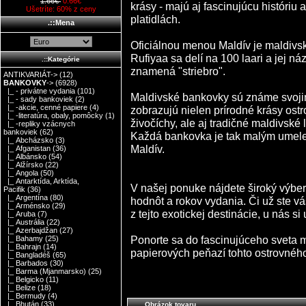
1.66€
0.66€
krásy - majú aj fascinujúcu históriu 
Ušetríte: 60% z ceny
platidlách.
.::Mena
Oficiálnou menou Maldív je maldivsk
Rufiyaa sa delí na 100 laari a jej n
.::Kategórie
znamená "striebro".
ANTIKVARIÁT->
(12)
BANKOVKY
->
(6928)
|_ - privátne vydania
(101)
Maldivské bankovky sú známe svojimi
|_ - sady bankoviek
(2)
|_ -akcie, cenné papiere
(4)
zobrazujú nielen prírodné krásy ost
|_ -literatúra, obaly, pomôcky
(1)
živočíchy, ale aj tradičné maldivské 
|_ -repliky vzácnych
bankoviek
(62)
Každá bankovka je tak malým umele
|_ Abcházsko
(3)
Maldív.
|_ Afganistan
(36)
|_ Albánsko
(54)
|_ Alžírsko
(22)
|_ Angola
(50)
|_ Antarktída, Arktída,
V našej ponuke nájdete široký výbe
Pacifik
(36)
|_ Argentína
(80)
hodnôt a rokov vydania. Či už ste vá
|_ Arménsko
(29)
z tejto exotickej destinácie, u nás si 
|_ Aruba
(7)
|_ Austrália
(22)
|_ Azerbajdžan
(27)
Ponorte sa do fascinujúceho sveta m
|_ Bahamy
(25)
|_ Bahrajn
(14)
papierových peňazí tohto ostrovného
|_ Bangladéš
(65)
|_ Barbados
(30)
|_ Barma (Mjanmarsko)
(25)
|_ Belgicko
(11)
|_ Belize
(18)
|_ Bermudy
(4)
|_ Bhután
(33)
Obrázok tovaru