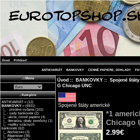
Úvod
Prihlásiť
ANTIKVARIÁT
BANKOVKY
CENNÉ PAPIERE, DOKLADY
FO
.::Mena
Úvod
::
BANKOVKY
::
Spojené štáty
G Chicago UNC
.::Kategórie
ANTIKVARIÁT->
(12)
Spojené štáty americké
BANKOVKY
->
(6931)
|_ - privátne vydania
(101)
*1 americ
|_ - sady bankoviek
(2)
|_ -akcie, cenné papiere
(4)
Chicago
|_ -literatúra, obaly, pomôcky
(1)
|_ -repliky vzácnych
bankoviek
(62)
2.99€
|_ Abcházsko
(3)
|_ Afganistan
(36)
|_ Albánsko
(54)