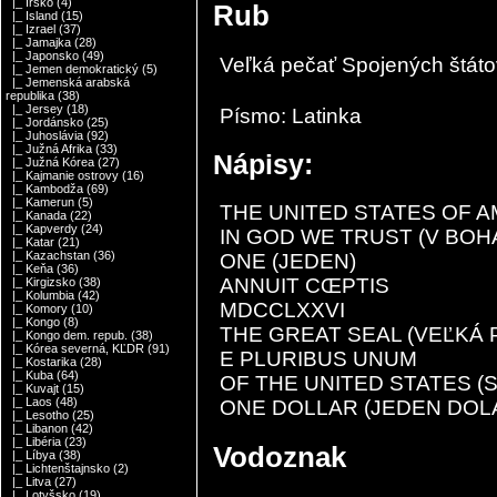
|_ Írsko
(4)
Rub
|_ Island
(15)
|_ Izrael
(37)
|_ Jamajka
(28)
|_ Japonsko
(49)
Veľká pečať Spojených štáto
|_ Jemen demokratický
(5)
|_ Jemenská arabská
republika
(38)
|_ Jersey
(18)
Písmo: Latinka
|_ Jordánsko
(25)
|_ Juhoslávia
(92)
|_ Južná Afrika
(33)
Nápisy:
|_ Južná Kórea
(27)
|_ Kajmanie ostrovy
(16)
|_ Kambodža
(69)
|_ Kamerun
(5)
THE UNITED STATES OF A
|_ Kanada
(22)
|_ Kapverdy
(24)
IN GOD WE TRUST (V BOH
|_ Katar
(21)
|_ Kazachstan
(36)
ONE (JEDEN)
|_ Keňa
(36)
ANNUIT CŒPTIS
|_ Kirgizsko
(38)
|_ Kolumbia
(42)
MDCCLXXVI
|_ Komory
(10)
|_ Kongo
(8)
THE GREAT SEAL (VEĽKÁ 
|_ Kongo dem. repub.
(38)
|_ Kórea severná, KĽDR
(91)
E PLURIBUS UNUM
|_ Kostarika
(28)
|_ Kuba
(64)
OF THE UNITED STATES 
|_ Kuvajt
(15)
|_ Laos
(48)
ONE DOLLAR (JEDEN DOL
|_ Lesotho
(25)
|_ Libanon
(42)
|_ Libéria
(23)
Vodoznak
|_ Líbya
(38)
|_ Lichtenštajnsko
(2)
|_ Litva
(27)
|_ Lotyšsko
(19)