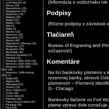
(Informácia o vodoznaku nie
|_ Luxembursko
(8)
|_ Macao
(50)
|_ Macedónsko
(29)
Podpisy
|_ Madagaskar
(44)
|_ Maďarsko
(79)
|_ Malajzia
(25)
|_ Malawi
(52)
(Rôzne podpisy v závislosti o
|_ Maldivy
(23)
|_ Mali
(2)
|_ Malta
(3)
|_ Maroko
(23)
Tlačiareň
|_ Maurícius
(20)
|_ Mauritánia
(27)
|_ Mexiko
(40)
|_ Mjanmarsko (Barma)
(22)
Bureau of Engraving and Prin
|_ Moldavsko
(27)
|_ Mongolsko
(60)
súčasnosť)
|_ Mozambik
(44)
|_ Náhorný Karabach
(2)
|_ Namíbia
(22)
Komentáre
|_ Nemecko 1865-1919
(10)
|_ Nemecko 1920-1945
(133)
|_ Nemecko 1948-1990,
NDR
(28)
Na líci bankovky písmeno v k
|_ Nemecko, 1948-dnešok,
SRN
(7)
rezervnej banky, sériové čís
|_ Nepál
(66)
|_ Nigéria
(45)
písmenom – Písmená identif
|_ Nikaragua
(62)
|_ Nórsko
(10)
G - Chicago
|_ Nový Zéland
(17)
|_ Omán
(28)
|_ Ostrov Man
(9)
Bankovky tlačené vo Fort Wo
|_ Pakistan
(35)
|_ Papua-Nová Guinea
(42)
platne vpravo dole označuje,
|_ Paraguaj
(29)
|_ Peru
(59)