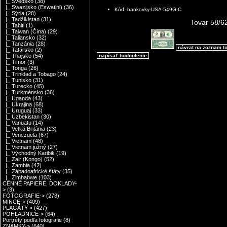
|_ Švédsko
(38)
|_ Swazijsko (Eswatini)
(36)
Kód: bankovky-USA-549G-C
|_ Sýria
(28)
|_ Tadžikistan
(31)
Tovar 58/6
|_ Tahiti
(1)
|_ Taiwan (Čína)
(29)
|_ Taliansko
(32)
|_ Tanzánia
(28)
návrat na zoznam t
|_ Tatársko
(2)
napísať hodnotenie
|_ Thajsko
(54)
|_ Timor
(3)
|_ Tonga
(26)
|_ Trinidad a Tobago
(24)
|_ Tunisko
(31)
|_ Turecko
(45)
|_ Turkménsko
(36)
|_ Uganda
(43)
|_ Ukrajina
(68)
|_ Uruguaj
(33)
|_ Uzbekistan
(30)
|_ Vanuatu
(14)
|_ Veľká Británia
(23)
|_ Venezuela
(67)
|_ Vietnam
(48)
|_ Vietnam južný
(27)
|_ Východný Karibik
(19)
|_ Zair (Kongo)
(52)
|_ Zambia
(42)
|_ Západoafrické štáty
(35)
|_ Zimbabwe
(103)
CENNÉ PAPIERE, DOKLADY-
>
(3)
FOTOGRAFIE->
(278)
MINCE->
(409)
PLAGÁTY->
(427)
POHĽADNICE->
(64)
Portréty podľa fotografie
(8)
ZNÁMKY->
(640)