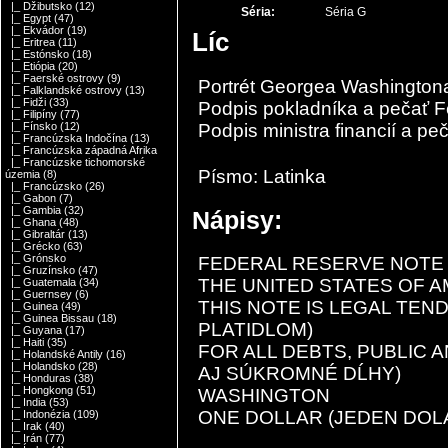
|_ Džibutsko
(12)
Séria:
Séria G
|_ Egypt
(47)
|_ Ekvádor
(19)
Líc
|_ Eritrea
(11)
|_ Estónsko
(18)
|_ Etiópia
(20)
|_ Faerské ostrovy
(9)
Portrét Georgea Washingtona
|_ Falklandské ostrovy
(13)
|_ Fidži
(33)
Podpis pokladníka a pečať F
|_ Filipíny
(77)
Podpis ministra financií a peč
|_ Fínsko
(12)
|_ Francúzska Indočína
(13)
|_ Francúzska západná Afrika
|_ Francúzske tichomorské
Písmo: Latinka
územia
(8)
|_ Francúzsko
(26)
|_ Gabon
(7)
|_ Gambia
(32)
Nápisy:
|_ Ghana
(48)
|_ Gibraltár
(13)
|_ Grécko
(63)
|_ Grónsko
FEDERAL RESERVE NOTE
|_ Gruzínsko
(47)
THE UNITED STATES OF A
|_ Guatemala
(34)
|_ Guernsey
(6)
THIS NOTE IS LEGAL TE
|_ Guinea
(49)
|_ Guinea Bissau
(18)
PLATIDLOM)
|_ Guyana
(17)
|_ Haiti
(35)
FOR ALL DEBTS, PUBLIC 
|_ Holandské Antily
(16)
|_ Holandsko
(28)
AJ SÚKROMNÉ DĹHY)
|_ Honduras
(38)
|_ Hongkong
(51)
WASHINGTON
|_ India
(53)
ONE DOLLAR (JEDEN DOL
|_ Indonézia
(109)
|_ Irak
(40)
|_ Irán
(77)