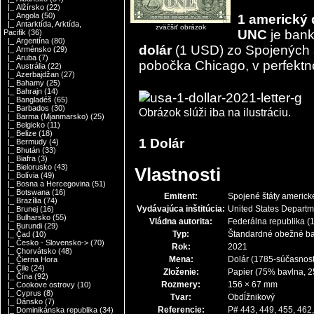
|_ Alžírsko
(22)
|_ Angola
(50)
1 americký 
|_ Antarktída, Arktída,
zväčšiť obrázok
UNC
je ban
Pacifik
(36)
|_ Argentína
(80)
dolár
(1 USD) zo Spojených š
|_ Arménsko
(29)
|_ Aruba
(7)
pobočka Chicago, v perfektn
|_ Austrália
(22)
|_ Azerbajdžan
(27)
|_ Bahamy
(25)
|_ Bahrajn
(14)
|_ Bangladéš
(65)
|_ Barbados
(30)
Obrázok slúži iba na ilustráciu.
|_ Barma (Mjanmarsko)
(25)
|_ Belgicko
(11)
|_ Belize
(18)
1 Dolár
|_ Bermudy
(4)
|_ Bhután
(33)
|_ Biafra
(3)
|_ Bielorusko
(43)
Vlastnosti
|_ Bolívia
(49)
|_ Bosna a Hercegovina
(51)
|_ Botswana
(16)
Emitent:
Spojené štáty americk
|_ Brazília
(74)
Vydávajúca inštitúcia:
United States Departm
|_ Brunej
(16)
|_ Bulharsko
(55)
Vládna autorita:
Federálna republika
(1
|_ Burundi
(29)
Typ:
Štandardné obežné b
|_ Čad
(10)
|_ Česko - Slovensko->
(70)
Rok:
2021
|_ Chorvátsko
(48)
Mena:
Dolár
(1785-súčasnos
|_ Čierna Hora
|_ Čile
(24)
Zloženie:
Papier (75% bavlna, 2
|_ Čína
(92)
Rozmery:
156 × 67 mm
|_ Cookove ostrovy
(10)
|_ Cyprus
(8)
Tvar:
Obdĺžnikový
|_ Dánsko
(7)
Referencie:
P# 443, 449, 455, 462
|_ Dominikánska republika
(34)