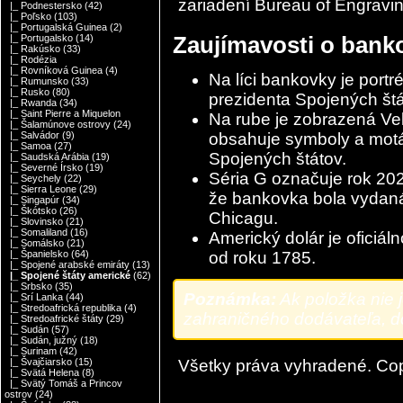
zariadení Bureau of Engravin
|_ Podnestersko
(42)
|_ Poľsko
(103)
|_ Portugalská Guinea
(2)
Zaujímavosti o banko
|_ Portugalsko
(14)
|_ Rakúsko
(33)
|_ Rodézia
|_ Rovníková Guinea
(4)
Na líci bankovky je port
|_ Rumunsko
(33)
|_ Rusko
(80)
prezidenta Spojených štá
|_ Rwanda
(34)
|_ Saint Pierre a Miquelon
Na rube je zobrazená Veľ
|_ Šalamúnove ostrovy
(24)
obsahuje symboly a motá,
|_ Salvádor
(9)
|_ Samoa
(27)
Spojených štátov.
|_ Saudská Arábia
(19)
|_ Severné Írsko
(19)
Séria G označuje rok 20
|_ Seychely
(22)
|_ Sierra Leone
(29)
že bankovka bola vydaná
|_ Singapúr
(34)
|_ Škótsko
(26)
Chicagu.
|_ Slovinsko
(21)
|_ Somaliland
(16)
Americký dolár je oficiá
|_ Somálsko
(21)
od roku 1785.
|_ Španielsko
(64)
|_ Spojené arabské emiráty
(13)
|_ Spojené štáty americké
(62)
|_ Srbsko
(35)
Poznámka:
Ak položka nie 
|_ Srí Lanka
(44)
|_ Stredoafrická republika
(4)
zahraničného dodávateľa, dod
|_ Stredoafrické štáty
(29)
|_ Sudán
(57)
|_ Sudán, južný
(18)
|_ Surinam
(42)
Všetky práva vyhradené. Co
|_ Švajčiarsko
(15)
|_ Svätá Helena
(8)
|_ Svätý Tomáš a Princov
ostrov
(24)