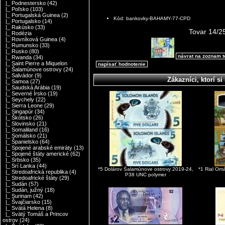
|_ Podnestersko
(42)
|_ Poľsko
(103)
|_ Portugalská Guinea
(2)
Kód: bankovky-BAHAMY-77-CPD
|_ Portugalsko
(14)
|_ Rakúsko
(33)
Tovar 14/2
|_ Rodézia
|_ Rovníková Guinea
(4)
|_ Rumunsko
(33)
|_ Rusko
(80)
návrat na zoznam 
|_ Rwanda
(34)
|_ Saint Pierre a Miquelon
napísať hodnotenie
|_ Šalamúnove ostrovy
(24)
|_ Salvádor
(9)
Zákazníci, ktorí si 
|_ Samoa
(27)
|_ Saudská Arábia
(19)
|_ Severné Írsko
(19)
|_ Seychely
(22)
|_ Sierra Leone
(29)
|_ Singapúr
(34)
|_ Škótsko
(26)
|_ Slovinsko
(21)
|_ Somaliland
(16)
|_ Somálsko
(21)
|_ Španielsko
(64)
|_ Spojené arabské emiráty
(13)
|_ Spojené štáty americké
(62)
|_ Srbsko
(35)
|_ Srí Lanka
(44)
*5 Dolárov Šalamúnove ostrovy 2019-24,
*1 Rial Om
|_ Stredoafrická republika
(4)
P38 UNC polymer
|_ Stredoafrické štáty
(29)
|_ Sudán
(57)
|_ Sudán, južný
(18)
|_ Surinam
(42)
|_ Švajčiarsko
(15)
|_ Svätá Helena
(8)
|_ Svätý Tomáš a Princov
ostrov
(24)