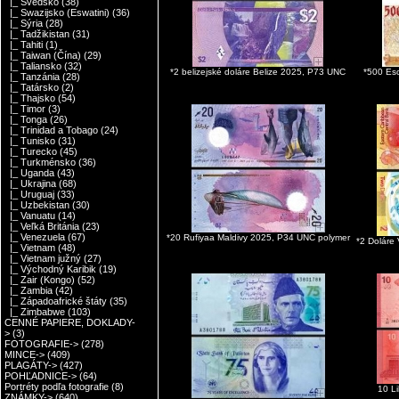
|_ Švédsko
(38)
|_ Swazijsko (Eswatini)
(36)
|_ Sýria
(28)
|_ Tadžikistan
(31)
|_ Tahiti
(1)
|_ Taiwan (Čína)
(29)
|_ Taliansko
(32)
*2 belizejské doláre Belize 2025, P73 UNC
*500 Es
|_ Tanzánia
(28)
|_ Tatársko
(2)
|_ Thajsko
(54)
|_ Timor
(3)
|_ Tonga
(26)
|_ Trinidad a Tobago
(24)
|_ Tunisko
(31)
|_ Turecko
(45)
|_ Turkménsko
(36)
|_ Uganda
(43)
|_ Ukrajina
(68)
|_ Uruguaj
(33)
|_ Uzbekistan
(30)
|_ Vanuatu
(14)
|_ Veľká Británia
(23)
|_ Venezuela
(67)
*20 Rufiyaa Maldivy 2025, P34 UNC polymer
*2 Doláre
|_ Vietnam
(48)
|_ Vietnam južný
(27)
|_ Východný Karibik
(19)
|_ Zair (Kongo)
(52)
|_ Zambia
(42)
|_ Západoafrické štáty
(35)
|_ Zimbabwe
(103)
CENNÉ PAPIERE, DOKLADY-
>
(3)
FOTOGRAFIE->
(278)
MINCE->
(409)
PLAGÁTY->
(427)
POHĽADNICE->
(64)
Portréty podľa fotografie
(8)
10 L
ZNÁMKY->
(640)