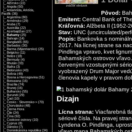
|_ Alžírsko
(22)
zväčšiť obrázok
|_ Angola
(50)
|_ Antarktída, Arktída,
Pôvod:
Ba
Pacifik
(36)
|_ Argentína
(80)
Emitent:
Central Bank of T
|_ Arménsko
(29)
|_ Aruba
(7)
Kráľovná:
Alžbeta II (1952-
|_ Austrália
(22)
Stav:
UNC (uncirculated/perf
|_ Azerbajdžan
(27)
|_ Bahamy
(25)
Popis:
Bankovka s nominálno
|_ Bahrajn
(14)
|_ Bangladéš
(65)
2017. Na lícnej strane sa na
|_ Barbados
(30)
|_ Barma (Mjanmarsko)
(25)
Pindlinga vpravo, kvet lignu
|_ Belgicko
(11)
|_ Belize
(18)
Bahamských ostrovov vľavo. 
|_ Bermudy
(4)
|_ Bhután
(33)
červenými vzostupnými sériov
|_ Biafra
(3)
vyobrazený Drum Major vedú
|_ Bielorusko
(43)
|_ Bolívia
(49)
členovia kapely v pravom do
|_ Bosna a Hercegovina
(51)
|_ Botswana
(16)
|_ Brazília
(74)
|_ Brunej
(16)
|_ Bulharsko
(55)
|_ Burundi
(29)
Dizajn
|_ Čad
(10)
|_ Česko - Slovensko->
(70)
|_ Chorvátsko
(48)
|_ Čierna Hora
Lícna strana:
Viacfarebná tl
|_ Čile
(24)
|_ Čína
(92)
sériové čísla. Na pravej stra
|_ Cookove ostrovy
(10)
|_ Cyprus
(8)
Lyndena O. Pindlinga, uprost
|_ Dánsko
(7)
vľavo mapa Bahamských ostr
|_ Dominikánska republika
(34)