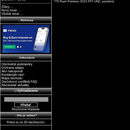
*75 Rupií Pakistan 2023 P57 UNC, pamätná
Zľavy ...
Nový tovar ...
Všetok tovar ...
.::Reklama
.::Informácie
Obchodné podmienky
Ochrana údajov
Ako nakupovať
Kontaktujte nás!
Mapa obchodu
Darčekový certifikát FAQ
Nezasielať aktuality
.::Vyhľadávanie
Rozšírené hľadanie
.::Kto je online?
Práve tu sú 30 návštevníci