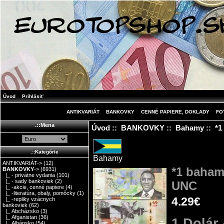
Úvod
Prihlásiť
ANTIKVARIÁT
BANKOVKY
CENNÉ PAPIERE, DOKLADY
FO
.::Mena
Úvod
::
BANKOVKY
::
Bahamy
:: *1
.::Kategórie
Bahamy
ANTIKVARIÁT->
(12)
*1 baham
BANKOVKY
->
(6931)
|_ - privátne vydania
(101)
|_ - sady bankoviek
(2)
UNC
|_ -akcie, cenné papiere
(4)
|_ -literatúra, obaly, pomôcky
(1)
4.29€
|_ -repliky vzácnych
bankoviek
(62)
|_ Abcházsko
(3)
|_ Afganistan
(36)
1 Dolár 
|_ Albánsko
(54)