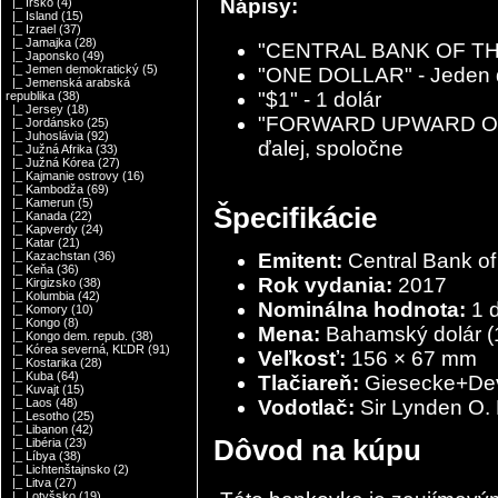
Nápisy:
|_ Írsko
(4)
|_ Island
(15)
|_ Izrael
(37)
|_ Jamajka
(28)
"CENTRAL BANK OF THE
|_ Japonsko
(49)
|_ Jemen demokratický
(5)
"ONE DOLLAR" - Jeden 
|_ Jemenská arabská
"$1" - 1 dolár
republika
(38)
|_ Jersey
(18)
"FORWARD UPWARD ONW
|_ Jordánsko
(25)
|_ Juhoslávia
(92)
ďalej, spoločne
|_ Južná Afrika
(33)
|_ Južná Kórea
(27)
|_ Kajmanie ostrovy
(16)
|_ Kambodža
(69)
|_ Kamerun
(5)
Špecifikácie
|_ Kanada
(22)
|_ Kapverdy
(24)
|_ Katar
(21)
Emitent:
Central Bank o
|_ Kazachstan
(36)
|_ Keňa
(36)
Rok vydania:
2017
|_ Kirgizsko
(38)
|_ Kolumbia
(42)
Nominálna hodnota:
1 d
|_ Komory
(10)
|_ Kongo
(8)
Mena:
Bahamský dolár
(
|_ Kongo dem. repub.
(38)
|_ Kórea severná, KĽDR
(91)
Veľkosť:
156 × 67 mm
|_ Kostarika
(28)
|_ Kuba
(64)
Tlačiareň:
Giesecke+Dev
|_ Kuvajt
(15)
Vodotlač:
Sir Lynden O. 
|_ Laos
(48)
|_ Lesotho
(25)
|_ Libanon
(42)
Dôvod na kúpu
|_ Libéria
(23)
|_ Líbya
(38)
|_ Lichtenštajnsko
(2)
|_ Litva
(27)
|_ Lotyšsko
(19)