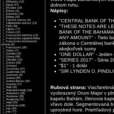
|_ Džibutsko
(12)
dolnom rohu.
|_ Egypt
(47)
|_ Ekvádor
(19)
Nápisy:
|_ Eritrea
(11)
|_ Estónsko
(18)
|_ Etiópia
(20)
"CENTRAL BANK OF THE
|_ Faerské ostrovy
(9)
|_ Falklandské ostrovy
(13)
"THESE NOTES ARE L
|_ Fidži
(33)
|_ Filipíny
(77)
BANK OF THE BAHAMA
|_ Fínsko
(12)
|_ Francúzska Indočína
(13)
ANY AMOUNT" - Tieto ba
|_ Francúzska západná Afrika
|_ Francúzske tichomorské
zákona o Centrálnej ban
územia
(8)
|_ Francúzsko
(26)
akejkoľvek sumy
|_ Gabon
(7)
"ONE DOLLAR" - Jeden 
|_ Gambia
(32)
|_ Ghana
(48)
"SERIES 2017" - Séria 2
|_ Gibraltár
(13)
|_ Grécko
(63)
"$1" - 1 dolár
|_ Grónsko
|_ Gruzínsko
(47)
"SIR LYNDEN O. PINDLING
|_ Guatemala
(34)
|_ Guernsey
(6)
|_ Guinea
(49)
|_ Guinea Bissau
(18)
|_ Guyana
(17)
Rubová strana:
Viacfarebná 
|_ Haiti
(35)
|_ Holandské Antily
(16)
vyobrazený Drum Major v pln
|_ Holandsko
(28)
|_ Honduras
(38)
kapelu Bahám, členovia kap
|_ Hongkong
(51)
|_ India
(53)
vľavo dole. Segmentovaná b
|_ Indonézia
(109)
|_ Irak
(40)
uprostred hore. Priehľadový
|_ Irán
(77)