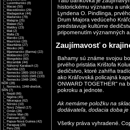
Táto bankovka je zaujímav
|_ Luxembursko
(8)
historickému významu a unik
|_ Macao
(50)
|_ Macedónsko
(29)
Lyndena O. Pindlinga, prvéh
|_ Madagaskar
(44)
|_ Maďarsko
(79)
Drum Majora vedúceho Kráľo
|_ Malajzia
(25)
|_ Malawi
(52)
predstavuje kultúrne dedičs
|_ Maldivy
(23)
|_ Mali
(2)
pripomenutím významných asp
|_ Malta
(3)
|_ Maroko
(23)
|_ Maurícius
(20)
Zaujímavosť o kraji
|_ Mauritánia
(27)
|_ Mexiko
(40)
|_ Mjanmarsko (Barma)
(22)
|_ Moldavsko
(27)
Bahamy
sú známe svojou boh
|_ Mongolsko
(60)
|_ Mozambik
(44)
prvého pristátia
Krištofa Kol
|_ Náhorný Karabach
(2)
|_ Namíbia
(22)
dedičstvo, ktoré zahŕňa trad
|_ Nemecko 1865-1919
(10)
ako Kráľovská policajná 
|_ Nemecko 1920-1945
(133)
|_ Nemecko 1948-1990,
ONWARD TOGETHER" na bank
NDR
(28)
|_ Nemecko, 1948-dnešok,
pokroku a jednote.
SRN
(7)
|_ Nepál
(66)
|_ Nigéria
(45)
|_ Nikaragua
(62)
Ak nemáme položku na sklad
|_ Nórsko
(10)
|_ Nový Zéland
(17)
dodávateľa, dodacia doba je 
|_ Omán
(28)
|_ Ostrov Man
(9)
|_ Pakistan
(35)
|_ Papua-Nová Guinea
(42)
Všetky práva vyhradené. Co
|_ Paraguaj
(29)
|_ Peru
(59)