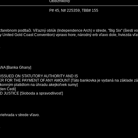
Obdĺžnikový
P# 45, N# 225359, TBB# 155
cfarebnom podtlači. Víťazný oblúk (Independence Arch) v strede, "Big Six" (šiesti v
any United Gold Coast Convention) vpravo hore, národný erb vľavo dole, hviezda vľa
a
NA [Banka Ghany]
S ISSUED ON STATUTORY AUTHORITY AND IS
 FOR THE PAYMENT OF ANY AMOUNT [Táto bankovka je vydaná na základe zá
zákonným platidlom na úhradu akejkoľvek sumy]
den Cedi]
JUSTICE [Sloboda a spravodlivosť]
iehrada v strede vľavo.
a