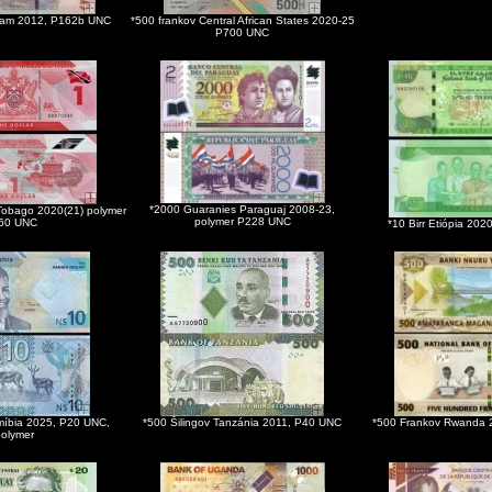
inam 2012, P162b UNC
*500 frankov Central African States 2020-25
P700 UNC
*2000 Guaranies Paraguaj 2008-23,
 Tobago 2020(21) polymer
polymer P228 UNC
60 UNC
*10 Birr Etiópia 20
míbia 2025, P20 UNC,
*500 Šilingov Tanzánia 2011, P40 UNC
*500 Frankov Rwanda 
polymer