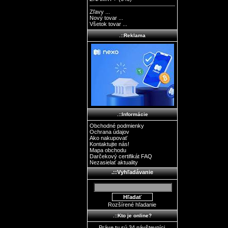
Zľavy ...
Nový tovar ...
Všetok tovar ...
.::Reklama
.::Informácie
Obchodné podmienky
Ochrana údajov
Ako nakupovať
Kontaktujte nás!
Mapa obchodu
Darčekový certifikát FAQ
Nezasielať aktuality
.::Vyhľadávanie
Rozšírené hľadanie
.::Kto je online?
Práve tu sú 34 návštevníci