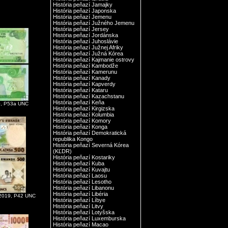
História peňazí Jamajky
História peňazí Japonska
História peňazí Jemenu
História peňazí Južného Jemenu
História peňazí Jersey
História peňazí Jordánska
História peňazí Juhoslávie
História peňazí Južnej Afriky
História peňazí Južná Kórea
História peňazí Kajmanie ostrovy
História peňazí Kambodže
História peňazí Kamerunu
História peňazí Kanady
História peňazí Kapverdy
História peňazí Kataru
História peňazí Kazachstanu
História peňazí Keňa
20, P53a UNC
História peňazí Kirgizska
História peňazí Kolumbia
História peňazí Komory
História peňazí Konga
História peňazí Demokratická
republika Kongo
História peňazí Severná Kórea
(KĽDR)
História peňazí Kostariky
História peňazí Kuba
História peňazí Kuvajtu
História peňazí Laosu
História peňazí Lesotho
História peňazí Libanonu
História peňazí Libéria
2019, P42 UNC
História peňazí Líbye
História peňazí Litvy
História peňazí Lotyšska
História peňazí Luxemburska
História peňazí Macao