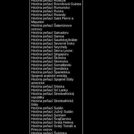
História peňazí Rodézie
História peňazí Rovníková Guinea
História peňazí Rumunsko
História peňazí Ruska
História peňazí Rwandy
História peňazí Saint Pierre a
Miquelon
História peňazí Šalamúnove
ostrovy
História peňazí Salvadoru
História peňazí Samoa
História peňazí Saudskej Arábie
História peňazí Severné Írsko
História peňazí Seychely
História peňazí Sierra Leone
História peňazí Singapúru
História peňazí Škótska
História peňazí Slovinska
História peňazí Somalilandu
História peňazí Somálska
História peňazí Španielska
Spojené arabské emiráty
História peňazí Spojené štáty
americké
História peňazí Srbska
História peňazí Srí Lanky
História peňazí Stredoafrickej
republiky
História peňazí Stredoafrické
štáty
História peňazí Sudán
História peňazí Južný Sudán
História peňazí Surinam
História peňazí Švajčiarska
História peňazí Svätá Helena
História peňazí Svätý Tomáš a
Princov ostrov
História peňazí Švédska