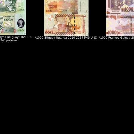
ayos Uruguay 2020-21,
*1000 Šilingov Uganda 2010-2024 P49 UNC
*1000 Frankov Guinea 2
UNC polymer