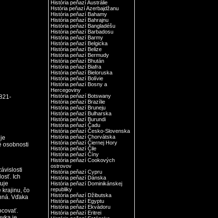
História peňazí Austrálie
Hstória peňazí Azerbajdžanu
História peňazí Bahamy
História peňazí Bahrajnu
História peňazí Bangladéšu
História peňazí Barbadosu
História peňazí Barmy
História peňazí Belgicka
História peňazí Belize
História peňazí Bermudy
História peňazí Bhután
História peňazí Biafra
História peňazí Bieloruska
História peňazí Bolívie
História peňazí Bosny a
Hercegoviny
História peňazí Botswany
821-
História peňazí Brazílie
História peňazí Bruneju
História peňazí Bulharska
História peňazí Burundi
História peňazí Čadu
História peňazí Česko-Slovenska
História peňazí Chorvátska
je
História peňazí Čiernej Hory
 osobnosti
História peňazí Čile
História peňazí Číny
História peňazí Cookových
ostrovov
ávislosti
História peňazí Cypru
losť. Ich
História peňazí Dánska
uje
História peňazí Dominikánskej
republiky
krajinu, čo
História peňazí Džibutska
enná. Vďaka
História peňazí Egyptu
História peňazí Ekvádoru
ocovať.
História peňazí Eritrei
ovka je