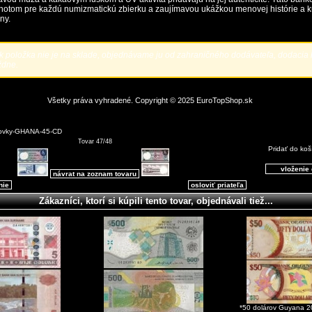
notom pre každú numizmatickú zbierku a zaujímavou ukážkou menovej histórie a k
ny.
 položka nie je na sklade, objednávame ju od zahraničného dodávateľa, dodacia l
ždne.
Všetky práva vyhradené. Copyright © 2025
EuroTopShop.sk
ovky-GHANA-45-CD
Tovar 47/48
Pridať do koš
návrat na zoznam tovaru
nie
osloviť priateľa
Zákazníci, ktorí si kúpili tento tovar, objednávali tiež...
*50 dolárov Guyana 