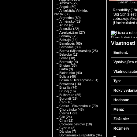
zväčšiť obráz
|_ Alžírsko
(22)
|_ Angola
(50)
Republiky (196
|_ Antarktída, Arktída,
'Big Six' (šie
Pacifik
(36)
|_ Argentína
(80)
zobrazuje Ako
|_ Arménsko
(29)
(Uncirculated 
|_ Aruba
(8)
|_ Austrália
(22)
|_ Azerbajdžan
(27)
|_ Bahamy
(25)
Obrázok slúži iba n
|_ Bahrajn
(14)
Vlastnosti
|_ Bangladéš
(65)
|_ Barbados
(30)
|_ Barma (Mjanmarsko)
(25)
Emitent:
|_ Belgicko
(11)
|_ Belize
(18)
Vydávajúca en
|_ Bermudy
(4)
|_ Bhután
(33)
|_ Biafra
(3)
Vládnuci auto
|_ Bielorusko
(43)
|_ Bolívia
(49)
|_ Bosna a Hercegovina
(51)
Typ:
|_ Botswana
(16)
|_ Brazília
(74)
Roky vydania
|_ Brunej
(16)
|_ Bulharsko
(55)
|_ Burundi
(29)
Hodnota:
|_ Čad
(10)
|_ Česko - Slovensko->
(70)
Mena:
|_ Chorvátsko
(48)
|_ Čierna Hora
|_ Čile
(24)
Zloženie:
|_ Čína
(92)
|_ Cookove ostrovy
(10)
|_ Cyprus
(8)
Rozmery:
|_ Dánsko
(7)
|_ Dominikánska republika
(34)