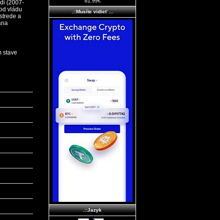
81.99€
di (2007-
od vládu
.::Musíte vidieť ...
strede a
ana
.::Jazyk