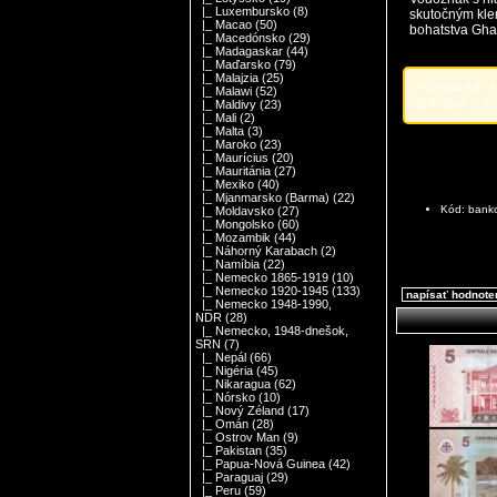
|_ Luxembursko
(8)
skutočným kle
|_ Macao
(50)
bohatstva Gha
|_ Macedónsko
(29)
|_ Madagaskar
(44)
|_ Maďarsko
(79)
|_ Malajzia
(25)
Poznámka: Ak
|_ Malawi
(52)
približne 2 tý
|_ Maldivy
(23)
|_ Mali
(2)
|_ Malta
(3)
|_ Maroko
(23)
|_ Maurícius
(20)
|_ Mauritánia
(27)
|_ Mexiko
(40)
|_ Mjanmarsko (Barma)
(22)
Kód: bank
|_ Moldavsko
(27)
|_ Mongolsko
(60)
|_ Mozambik
(44)
|_ Náhorný Karabach
(2)
|_ Namíbia
(22)
|_ Nemecko 1865-1919
(10)
|_ Nemecko 1920-1945
(133)
napísať hodnote
|_ Nemecko 1948-1990,
NDR
(28)
|_ Nemecko, 1948-dnešok,
SRN
(7)
|_ Nepál
(66)
|_ Nigéria
(45)
|_ Nikaragua
(62)
|_ Nórsko
(10)
|_ Nový Zéland
(17)
|_ Omán
(28)
|_ Ostrov Man
(9)
|_ Pakistan
(35)
|_ Papua-Nová Guinea
(42)
|_ Paraguaj
(29)
|_ Peru
(59)