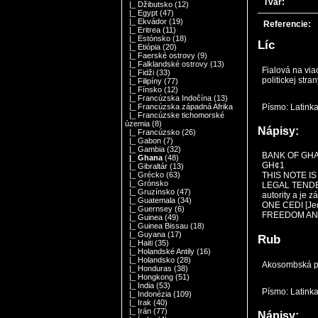
Tvar:
|_ Džibutsko
(12)
|_ Egypt
(47)
|_ Ekvádor
(19)
Referencie:
|_ Eritrea
(11)
|_ Estónsko
(18)
Líc
|_ Etiópia
(20)
|_ Faerské ostrovy
(9)
|_ Falklandské ostrovy
(13)
Fialová na via
|_ Fidži
(33)
politickej str
|_ Filipíny
(77)
|_ Fínsko
(12)
|_ Francúzska Indočína
(13)
Písmo: Latink
|_ Francúzska západná Afrika
|_ Francúzske tichomorské
územia
(8)
Nápisy:
|_ Francúzsko
(26)
|_ Gabon
(7)
|_ Gambia
(32)
BANK OF GHA
|_ Ghana
(48)
GH¢1
|_ Gibraltár
(13)
THIS NOTE I
|_ Grécko
(63)
|_ Grónsko
LEGAL TENDER
|_ Gruzínsko
(47)
autority a je 
|_ Guatemala
(34)
ONE CEDI [Je
|_ Guernsey
(6)
FREEDOM AND 
|_ Guinea
(49)
|_ Guinea Bissau
(18)
|_ Guyana
(17)
Rub
|_ Haiti
(35)
|_ Holandské Antily
(16)
|_ Holandsko
(28)
Akosombská pr
|_ Honduras
(38)
|_ Hongkong
(51)
|_ India
(53)
Písmo: Latink
|_ Indonézia
(109)
|_ Irak
(40)
|_ Irán
(77)
Nápisy: