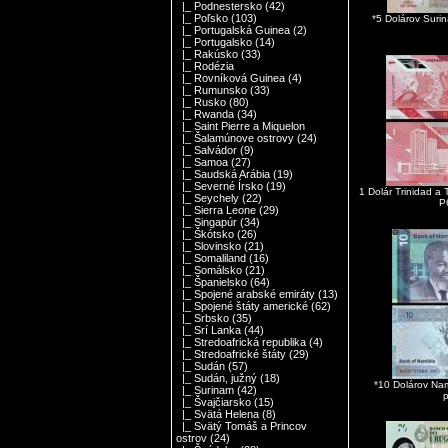
|_ Podnestersko
(42)
|_ Poľsko
(103)
*5 Dolárov Sur
|_ Portugalská Guinea
(2)
|_ Portugalsko
(14)
|_ Rakúsko
(33)
|_ Rodézia
|_ Rovníková Guinea
(4)
|_ Rumunsko
(33)
|_ Rusko
(80)
|_ Rwanda
(34)
|_ Saint Pierre a Miquelon
|_ Šalamúnove ostrovy
(24)
|_ Salvádor
(9)
|_ Samoa
(27)
|_ Saudská Arábia
(19)
|_ Severné Írsko
(19)
1 Dolár Trinidad a
|_ Seychely
(22)
P
|_ Sierra Leone
(29)
|_ Singapúr
(34)
|_ Škótsko
(26)
|_ Slovinsko
(21)
|_ Somaliland
(16)
|_ Somálsko
(21)
|_ Španielsko
(64)
|_ Spojené arabské emiráty
(13)
|_ Spojené štáty americké
(62)
|_ Srbsko
(35)
|_ Srí Lanka
(44)
|_ Stredoafrická republika
(4)
|_ Stredoafrické štáty
(29)
|_ Sudán
(57)
|_ Sudán, južný
(18)
*10 Dolárov Na
|_ Surinam
(42)
|_ Švajčiarsko
(15)
|_ Svätá Helena
(8)
|_ Svätý Tomáš a Princov
ostrov
(24)