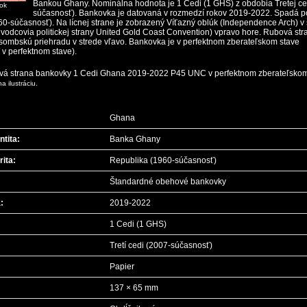
Bankou Ghany. Nominálna hodnota je 1 Cedi (1 GHS) z obdobia Tretej ce
ok
súčasnosť). Bankovka je datovaná v rozmedzí rokov 2019-2022. Spadá p
0-súčasnosť). Na lícnej strane je zobrazený Víťazný oblúk (Independence Arch) v 
sti vodcovia politickej strany United Gold Coast Convention) vpravo hore. Rubová str
sombskú priehradu v strede vľavo. Bankovka je v perfektnom zberateľskom stave
/ v perfektnom stave).
a ilustráciu.
Ghana
tita:
Banka Ghany
rita:
Republika (1960-súčasnosť)
Štandardné obehové bankovky
:
2019-2022
1 Cedi (1 GHS)
Tretí cedi (2007-súčasnosť)
Papier
137 × 65 mm