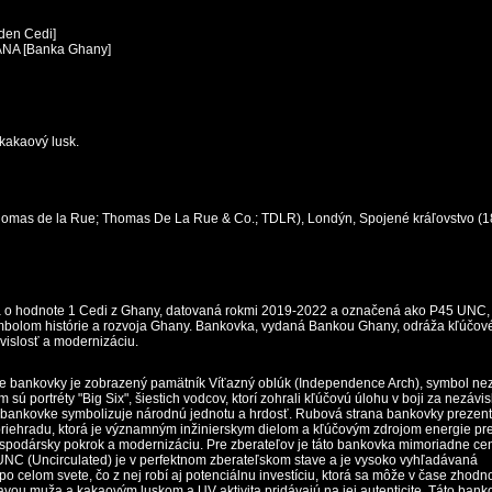
den Cedi]
NA [Banka Ghany]
kakaový lusk.
omas de la Rue; Thomas De La Rue & Co.; TDLR), Londýn, Spojené kráľovstvo (1
 o hodnote 1 Cedi z Ghany, datovaná rokmi 2019-2022 a označená ako P45 UNC, 
olom histórie a rozvoja Ghany. Bankovka, vydaná Bankou Ghany, odráža kľúčové
ávislosť a modernizáciu.
ne bankovky je zobrazený pamätník Víťazný oblúk (Independence Arch), symbol nez
sú portréty "Big Six", šiestich vodcov, ktorí zohrali kľúčovú úlohu v boji za nezávis
 bankovke symbolizuje národnú jednotu a hrdosť. Rubová strana bankovky prezent
iehradu, ktorá je významným inžinierskym dielom a kľúčovým zdrojom energie pre 
spodársky pokrok a modernizáciu. Pre zberateľov je táto bankovka mimoriadne c
UNC (Uncirculated) je v perfektnom zberateľskom stave a je vysoko vyhľadávaná
o celom svete, čo z nej robí aj potenciálnu investíciu, ktorá sa môže v čase zhodn
vou muža a kakaovým luskom a UV aktivita pridávajú na jej autenticite. Táto bank