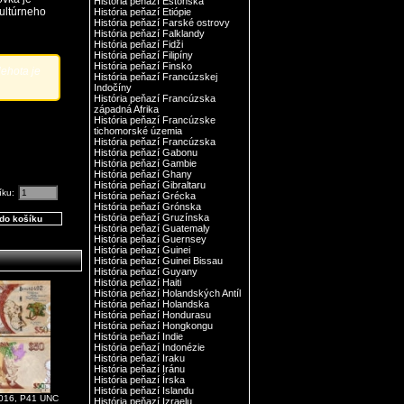
História peňazí Estónska
ultúrneho
História peňazí Etiópie
História peňazí Farské ostrovy
História peňazí Falklandy
História peňazí Fidži
História peňazí Filipíny
História peňazí Finsko
ehota je
História peňazí Francúzskej
Indočíny
História peňazí Francúzska
západná Afrika
História peňazí Francúzske
tichomorské územia
História peňazí Francúzska
História peňazí Gabonu
História peňazí Gambie
História peňazí Ghany
História peňazí Gibraltaru
íku:
História peňazí Grécka
História peňazí Grónska
História peňazí Gruzínska
História peňazí Guatemaly
História peňazí Guernsey
História peňazí Guinei
História peňazí Guinei Bissau
História peňazí Guyany
História peňazí Haiti
História peňazí Holandských Antíl
História peňazí Holandska
História peňazí Hondurasu
História peňazí Hongkongu
História peňazí Indie
História peňazí Indonézie
História peňazí Iraku
História peňazí Iránu
História peňazí Írska
História peňazí Islandu
2016, P41 UNC
História peňazí Izraelu