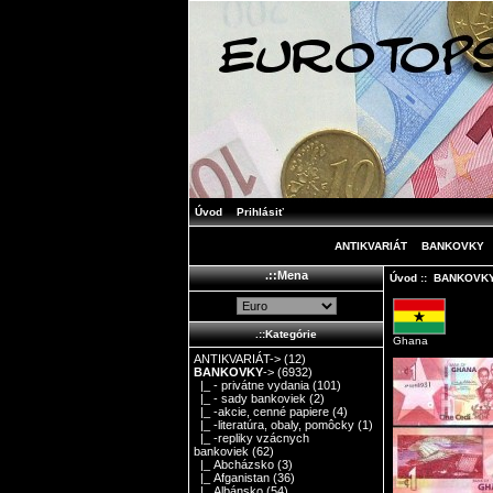
Úvod
Prihlásiť
ANTIKVARIÁT
BANKOVKY
.::Mena
Úvod
::
BANKOVK
.::Kategórie
Ghana
ANTIKVARIÁT->
(12)
BANKOVKY
->
(6932)
|_ - privátne vydania
(101)
|_ - sady bankoviek
(2)
|_ -akcie, cenné papiere
(4)
|_ -literatúra, obaly, pomôcky
(1)
|_ -repliky vzácnych
bankoviek
(62)
|_ Abcházsko
(3)
|_ Afganistan
(36)
|_ Albánsko
(54)