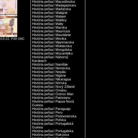
História peňazí Macedónska
História peňazí Madagaskaru
História peňazí Maďarska
História peňazí Malajzie
História peňazí Malawi
História peňazí Maldivy
História peňazí Malty
História peňazí Maroka
História peňazí Maurícius
História peňazí Mauritánie
História peňazí Mexika
015-22, P48 UNC
História peňazí Mjanmarska
História peňazí Moldavska
História peňazí Mongolska
História peňazí Mozambiku
História peňazí Náhorný
Karabach
História peňazí Namíbie
História peňazí Nemecka
História peňazí Nepálu
História peňazí Nigérie
História peňazí Nikaragua
História peňazí Nórska
História peňazí Nový Zéland
História peňazí Ománu
História peňazí Ostrov Man
História peňazí Pakistanu
História peňazí Papua Nová
Guinea
História peňazí Paraguaju
História peňazí Peru
História peňazí Podnesterska
História peňazí Poľska
História peňazí Portugalská
Guinea
História peňazí Portugalska
História peňazí Rakúska