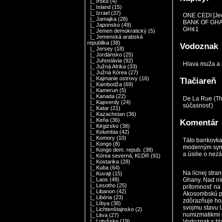
|_ Írsko
(4)
|_ Island
(15)
|_ Izrael
(37)
ONE CEDI [Je
|_ Jamajka
(28)
BANK OF GHA
|_ Japonsko
(49)
GH¢1
|_ Jemen demokratický
(5)
|_ Jemenská arabská
republika
(38)
Vodoznak
|_ Jersey
(18)
|_ Jordánsko
(25)
|_ Juhoslávia
(92)
Hlava muža a 
|_ Južná Afrika
(33)
|_ Južná Kórea
(27)
|_ Kajmanie ostrovy
(16)
Tlačiareň
|_ Kambodža
(69)
|_ Kamerun
(5)
|_ Kanada
(22)
De La Rue (Th
|_ Kapverdy
(24)
súčasnosť)
|_ Katar
(21)
|_ Kazachstan
(36)
|_ Keňa
(36)
Komentár
|_ Kirgizsko
(38)
|_ Kolumbia
(42)
|_ Komory
(10)
Táto bankovka
|_ Kongo
(8)
moderným symb
|_ Kongo dem. repub.
(38)
a úsilie o nez
|_ Kórea severná, KĽDR
(91)
|_ Kostarika
(28)
|_ Kuba
(64)
Na lícnej stra
|_ Kuvajt
(15)
Ghany. Nad ním 
|_ Laos
(48)
|_ Lesotho
(25)
prítomnosť na
|_ Libanon
(42)
Akosombskú pr
|_ Libéria
(23)
zdôrazňuje ho
|_ Líbya
(38)
svojmu stavu 
|_ Lichtenštajnsko
(2)
numizmatikmi p
|_ Litva
(27)
Vodoznak s hla
|_ Lotyšsko
(19)