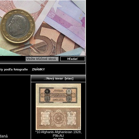
ty podľa fotografie
ZNÁMKY
.::Nový tovar [viac]
*10 Afghanis Afghanistan 1928,
P9b AU
ydaná