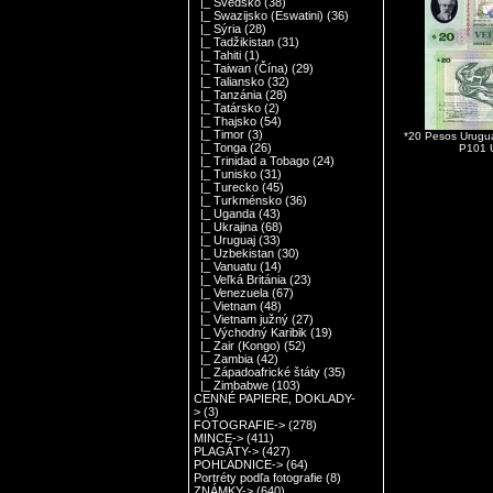
|_ Švédsko
(38)
|_ Swazijsko (Eswatini)
(36)
|_ Sýria
(28)
|_ Tadžikistan
(31)
|_ Tahiti
(1)
|_ Taiwan (Čína)
(29)
|_ Taliansko
(32)
|_ Tanzánia
(28)
|_ Tatársko
(2)
|_ Thajsko
(54)
|_ Timor
(3)
*20 Pesos Urugu
|_ Tonga
(26)
P101 
|_ Trinidad a Tobago
(24)
|_ Tunisko
(31)
|_ Turecko
(45)
|_ Turkménsko
(36)
|_ Uganda
(43)
|_ Ukrajina
(68)
|_ Uruguaj
(33)
|_ Uzbekistan
(30)
|_ Vanuatu
(14)
|_ Veľká Británia
(23)
|_ Venezuela
(67)
|_ Vietnam
(48)
|_ Vietnam južný
(27)
|_ Východný Karibik
(19)
|_ Zair (Kongo)
(52)
|_ Zambia
(42)
|_ Západoafrické štáty
(35)
|_ Zimbabwe
(103)
CENNÉ PAPIERE, DOKLADY-
>
(3)
FOTOGRAFIE->
(278)
MINCE->
(411)
PLAGÁTY->
(427)
POHĽADNICE->
(64)
Portréty podľa fotografie
(8)
ZNÁMKY->
(640)