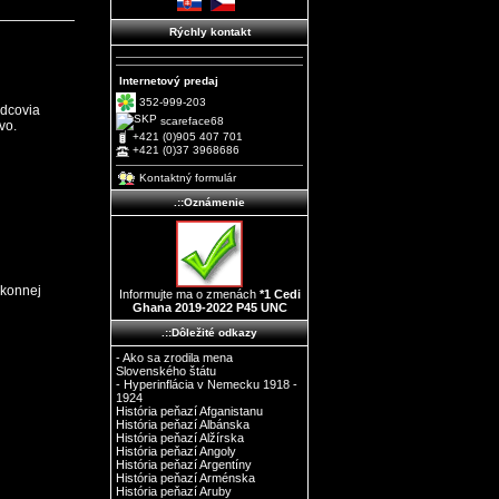
Rýchly kontakt
Internetový predaj
352-999-203
odcovia
scareface68
vo.
+421 (0)905 407 701
+421 (0)37 3968686
Kontaktný formulár
.::Oznámenie
konnej
Informujte ma o zmenách
*1 Cedi
Ghana 2019-2022 P45 UNC
.::Dôležité odkazy
- Ako sa zrodila mena
Slovenského štátu
- Hyperinflácia v Nemecku 1918 -
1924
História peňazí Afganistanu
História peňazí Albánska
História peňazí Alžírska
História peňazí Angoly
História peňazí Argentíny
História peňazí Arménska
História peňazí Aruby