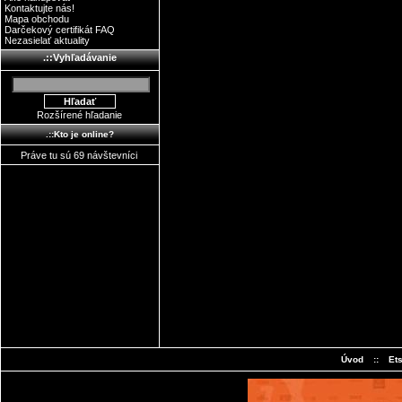
Kontaktujte nás!
Mapa obchodu
Darčekový certifikát FAQ
Nezasielať aktuality
.::Vyhľadávanie
Rozšírené hľadanie
.::Kto je online?
Práve tu sú 69 návštevníci
Úvod
::
Et