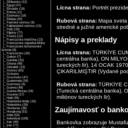
|_ Džibutsko
(12)
|_ Egypt
(47)
Lícna strana:
Portrét prezid
|_ Ekvádor
(19)
|_ Eritrea
(11)
|_ Estónsko
(18)
|_ Etiópia
(20)
Rubová strana:
Mapa sveta P
|_ Faerské ostrovy
(9)
stredné a južné americké pob
|_ Falklandské ostrovy
(13)
|_ Fidži
(33)
|_ Filipíny
(77)
|_ Fínsko
(12)
Nápisy a preklady
|_ Francúzska Indočína
(13)
|_ Francúzska západná Afrika
|_ Francúzske tichomorské
územia
(8)
Lícna strana:
TÜRKİYE CUM
|_ Francúzsko
(26)
|_ Gabon
(7)
centrálna banka), ON MİLYO
|_ Gambia
(32)
|_ Ghana
(48)
tureckých lír), 14 OCAK 1
|_ Gibraltár
(13)
ÇIKARILMIŞTIR (Vydané podľ
|_ Grécko
(63)
|_ Grónsko
|_ Gruzínsko
(47)
|_ Guatemala
(34)
Rubová strana:
TÜRKİYE C
|_ Guernsey
(6)
|_ Guinea
(49)
(Turecká centrálna banka)
|_ Guinea Bissau
(18)
|_ Guyana
(17)
miliónov tureckých lír).
|_ Haiti
(35)
|_ Holandské Antily
(16)
|_ Holandsko
(28)
Zaujímavosť o bank
|_ Honduras
(38)
|_ Hongkong
(51)
|_ India
(53)
|_ Indonézia
(109)
Bankovka zobrazuje Mustafu 
|_ Irak
(40)
|_ Irán
(77)