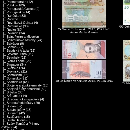
|_ Podnestersko
(42)
|_ Poľsko
(103)
|_ Portugalská Guinea
(2)
|_ Portugalsko
(14)
|_ Rakúsko
(33)
|_ Rodézia
|_ Rovníková Guinea
(4)
|_ Rumunsko
(33)
*50 Dir
*5 Manat Turkménsko 2017, P37 UNC,
|_ Rusko
(80)
Asian Martial Games
|_ Rwanda
(34)
|_ Saint Pierre a Miquelon
|_ Šalamúnove ostrovy
(24)
|_ Salvádor
(9)
|_ Samoa
(27)
|_ Saudská Arábia
(19)
|_ Severné Írsko
(19)
|_ Seychely
(22)
|_ Sierra Leone
(29)
|_ Singapúr
(34)
|_ Škótsko
(26)
|_ Slovinsko
(21)
|_ Somaliland
(16)
|_ Somálsko
(21)
10 Bolívares Venezuela 2018, P103a UNC
|_ Španielsko
(64)
*2 Ma
|_ Spojené arabské emiráty
(13)
|_ Spojené štáty americké
(62)
|_ Srbsko
(35)
|_ Srí Lanka
(44)
|_ Stredoafrická republika
(4)
|_ Stredoafrické štáty
(29)
|_ Sudán
(57)
|_ Sudán, južný
(18)
|_ Surinam
(42)
|_ Švajčiarsko
(15)
|_ Svätá Helena
(8)
|_ Svätý Tomáš a Princov
ostrov
(24)