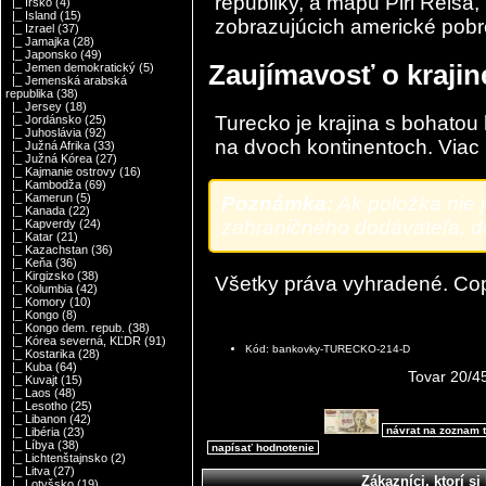
republiky, a mapu Piri Reisa,
|_ Írsko
(4)
|_ Island
(15)
zobrazujúcich americké pobr
|_ Izrael
(37)
|_ Jamajka
(28)
|_ Japonsko
(49)
Zaujímavosť o kraji
|_ Jemen demokratický
(5)
|_ Jemenská arabská
republika
(38)
|_ Jersey
(18)
Turecko je krajina s bohatou h
|_ Jordánsko
(25)
|_ Juhoslávia
(92)
na dvoch kontinentoch. Viac 
|_ Južná Afrika
(33)
|_ Južná Kórea
(27)
|_ Kajmanie ostrovy
(16)
|_ Kambodža
(69)
|_ Kamerun
(5)
Poznámka:
Ak položka nie 
|_ Kanada
(22)
zahraničného dodávateľa, do
|_ Kapverdy
(24)
|_ Katar
(21)
|_ Kazachstan
(36)
|_ Keňa
(36)
|_ Kirgizsko
(38)
Všetky práva vyhradené. Co
|_ Kolumbia
(42)
|_ Komory
(10)
|_ Kongo
(8)
|_ Kongo dem. repub.
(38)
|_ Kórea severná, KĽDR
(91)
Kód: bankovky-TURECKO-214-D
|_ Kostarika
(28)
|_ Kuba
(64)
Tovar 20/4
|_ Kuvajt
(15)
|_ Laos
(48)
|_ Lesotho
(25)
|_ Libanon
(42)
návrat na zoznam 
|_ Libéria
(23)
|_ Líbya
(38)
napísať hodnotenie
|_ Lichtenštajnsko
(2)
|_ Litva
(27)
Zákazníci, ktorí si 
|_ Lotyšsko
(19)