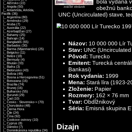
bola vydaná v
|_ Alžírsko
(22)
|_ Angola
(50)
zväčšiť obrázok
obežnú banko
|_ Antarktída, Arktída,
UNC (Uncirculated) stave, t
Pacifik
(36)
|_ Argentína
(80)
|_ Arménsko
(29)
|_ Aruba
(7)
|_ Austrália
(22)
|_ Azerbajdžan
(27)
|_ Bahamy
(25)
|_ Bahrajn
(14)
|_ Bangladéš
(65)
Názov:
10 000 000 Lír 
|_ Barbados
(30)
Stav:
UNC (Uncirculated 
|_ Barma (Mjanmarsko)
(25)
|_ Belgicko
(11)
Pôvod:
Turecko
|_ Belize
(18)
|_ Bermudy
(4)
Emitent:
Turecká centrá
|_ Bhután
(33)
|_ Biafra
(3)
Bankasi)
|_ Bielorusko
(43)
|_ Bolívia
(49)
Rok vydania:
1999
|_ Bosna a Hercegovina
(51)
|_ Botswana
(16)
Mena:
Stará líra (1923-2
|_ Brazília
(74)
Zloženie:
Papier
|_ Brunej
(16)
|_ Bulharsko
(55)
Rozmery:
162 × 76 mm
|_ Burundi
(29)
|_ Čad
(10)
Tvar:
Obdĺžnikový
|_ Česko - Slovensko->
(70)
|_ Chorvátsko
(48)
Séria:
Emisná skupina E
|_ Čierna Hora
|_ Čile
(24)
|_ Čína
(92)
|_ Cookove ostrovy
(10)
|_ Cyprus
(8)
Dizajn
|_ Dánsko
(7)
|_ Dominikánska republika
(34)