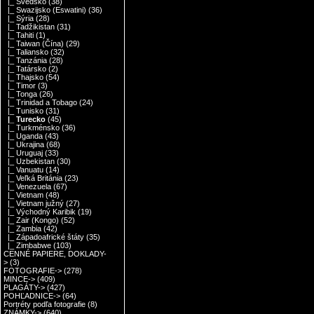
|_ Švédsko
(38)
|_ Swazijsko (Eswatini)
(36)
|_ Sýria
(28)
|_ Tadžikistan
(31)
|_ Tahiti
(1)
|_ Taiwan (Čína)
(29)
|_ Taliansko
(32)
|_ Tanzánia
(28)
|_ Tatársko
(2)
|_ Thajsko
(54)
|_ Timor
(3)
|_ Tonga
(26)
|_ Trinidad a Tobago
(24)
|_ Tunisko
(31)
|_ Turecko
(45)
|_ Turkménsko
(36)
|_ Uganda
(43)
|_ Ukrajina
(68)
|_ Uruguaj
(33)
|_ Uzbekistan
(30)
|_ Vanuatu
(14)
|_ Veľká Británia
(23)
|_ Venezuela
(67)
|_ Vietnam
(48)
|_ Vietnam južný
(27)
|_ Východný Karibik
(19)
|_ Zair (Kongo)
(52)
|_ Zambia
(42)
|_ Západoafrické štáty
(35)
|_ Zimbabwe
(103)
CENNÉ PAPIERE, DOKLADY-
>
(3)
FOTOGRAFIE->
(278)
MINCE->
(409)
PLAGÁTY->
(427)
POHĽADNICE->
(64)
Portréty podľa fotografie
(8)
ZNÁMKY->
(640)