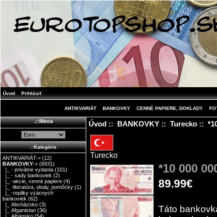
Úvod
Prihlásiť
ANTIKVARIÁT
BANKOVKY
CENNÉ PAPIERE, DOKLADY
FO
.::Mena
Úvod
::
BANKOVKY
::
Turecko
:: *1
.::Kategórie
Turecko
ANTIKVARIÁT->
(12)
BANKOVKY
->
(6931)
*10 000 00
|_ - privátne vydania
(101)
|_ - sady bankoviek
(2)
89.99€
|_ -akcie, cenné papiere
(4)
|_ -literatúra, obaly, pomôcky
(1)
|_ -repliky vzácnych
bankoviek
(62)
|_ Abcházsko
(3)
Táto bankovka
|_ Afganistan
(36)
|_ Albánsko
(54)