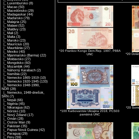
|_ Luxembursko
(8)
|_ Macao
(50)
|_ Macedónsko
(29)
|_ Madagaskar
(44)
|_ Maďarsko
(79)
|_ Malajzia
(25)
|_ Malawi
(52)
|_ Maldivy
(23)
|_ Mali
(2)
|_ Malta
(3)
|_ Maroko
(23)
|_ Maurícius
(20)
|_ Mauritánia
(27)
*20 Frankov Kongo Dem.Rep. 1997, P88A
|_ Mexiko
(40)
*20 Dolá
UNC
|_ Mjanmarsko (Barma)
(22)
|_ Moldavsko
(27)
|_ Mongolsko
(60)
|_ Mozambik
(44)
|_ Náhorný Karabach
(2)
|_ Namíbia
(22)
|_ Nemecko 1865-1919
(10)
|_ Nemecko 1920-1945
(133)
|_ Nemecko 1948-1990,
NDR
(28)
|_ Nemecko, 1948-dnešok,
SRN
(7)
|_ Nepál
(66)
|_ Nigéria
(45)
|_ Nikaragua
(62)
*20 Somo
*100 Karbovantsiv Ukrajina 2018, PCS03
|_ Nórsko
(10)
pamätná UNC
|_ Nový Zéland
(17)
|_ Omán
(28)
|_ Ostrov Man
(9)
|_ Pakistan
(35)
|_ Papua-Nová Guinea
(42)
|_ Paraguaj
(29)
|_ Peru
(59)