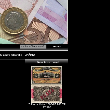
ty podľa fotografie
ZNÁMKY
.::Nový tovar [viac]
*5 Pesos Kuba 1896-97 P48 XF
17.99€