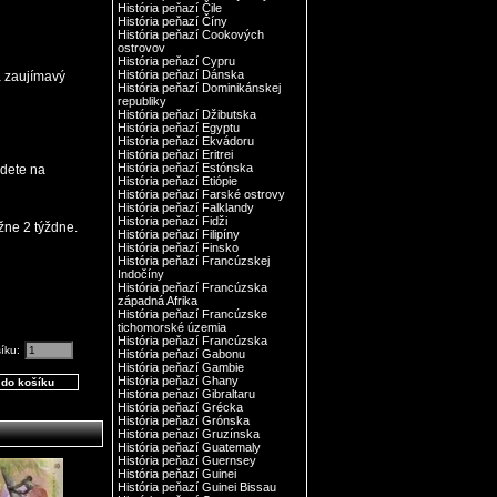
História peňazí Čile
História peňazí Číny
História peňazí Cookových
ostrovov
História peňazí Cypru
História peňazí Dánska
a zaujímavý
História peňazí Dominikánskej
republiky
História peňazí Džibutska
História peňazí Egyptu
História peňazí Ekvádoru
História peňazí Eritrei
História peňazí Estónska
jdete na
História peňazí Etiópie
História peňazí Farské ostrovy
História peňazí Falklandy
História peňazí Fidži
žne 2 týždne.
História peňazí Filipíny
História peňazí Finsko
História peňazí Francúzskej
Indočíny
História peňazí Francúzska
západná Afrika
História peňazí Francúzske
tichomorské územia
História peňazí Francúzska
šíku:
História peňazí Gabonu
História peňazí Gambie
História peňazí Ghany
História peňazí Gibraltaru
História peňazí Grécka
História peňazí Grónska
História peňazí Gruzínska
História peňazí Guatemaly
História peňazí Guernsey
História peňazí Guinei
História peňazí Guinei Bissau