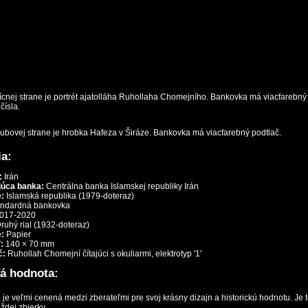
ícnej strane je portrét ajatolláha Ruhollaha Chomejního. Bankovka má viacfarebný
čísla.
ubovej strane je hrobka Hafeza v Širáze. Bankovka má viacfarebný podtlač.
ia:
:
Irán
úca banka:
Centrálna banka Islamskej republiky Irán
:
Islamská republika (1979-doteraz)
ndardná bankovka
017-2020
ruhý rial (1932-doteraz)
e:
Papier
:
140 × 70 mm
č:
Ruhollah Chomejní čítajúci s okuliarmi, elektrotyp '1'
á hodnota:
je veľmi cenená medzi zberateľmi pre svoj krásny dizajn a historickú hodnotu. Je t
ždej zbierky.