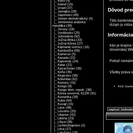
|_ Írsko
(4)
|_ Island
(15)
|_ Izrael
(37)
Dôvod preč
|_ Jamajka
(28)
|_ Japonsko
(49)
|_ Jemen demokratický
(5)
Táto bankovka 
|_ Jemenská arabská
dizajn ju robi
republika
(38)
|_ Jersey
(18)
|_ Jordánsko
(25)
Informácia
|_ Juhoslávia
(92)
|_ Južná Afrika
(33)
|_ Južná Kórea
(27)
Irán je krajin
|_ Kajmanie ostrovy
(16)
slovenskej Wik
|_ Kambodža
(69)
|_ Kamerun
(5)
|_ Kanada
(22)
Pokiaľ nemám 
|_ Kapverdy
(24)
|_ Katar
(21)
|_ Kazachstan
(36)
Všetky práva 
|_ Keňa
(36)
|_ Kirgizsko
(38)
|_ Kolumbia
(42)
|_ Komory
(10)
|_ Kongo
(8)
Kód: bank
|_ Kongo dem. repub.
(38)
|_ Kórea severná, KĽDR
(91)
|_ Kostarika
(28)
|_ Kuba
(64)
|_ Kuvajt
(15)
|_ Laos
(48)
napísať hodnote
|_ Lesotho
(25)
|_ Libanon
(42)
|_ Libéria
(23)
|_ Líbya
(38)
|_ Lichtenštajnsko
(2)
|_ Litva
(27)
|_ Lotyšsko
(19)