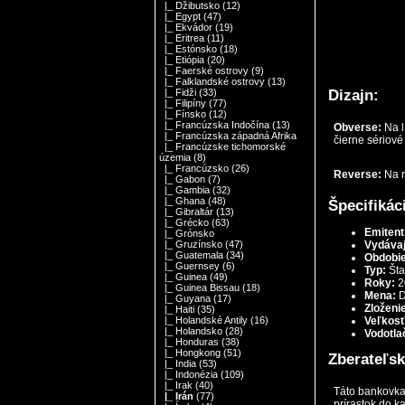
|_ Džibutsko
(12)
|_ Egypt
(47)
|_ Ekvádor
(19)
|_ Eritrea
(11)
|_ Estónsko
(18)
|_ Etiópia
(20)
|_ Faerské ostrovy
(9)
|_ Falklandské ostrovy
(13)
Dizajn:
|_ Fidži
(33)
|_ Filipíny
(77)
|_ Fínsko
(12)
|_ Francúzska Indočína
(13)
Obverse:
Na l
|_ Francúzska západná Afrika
čierne sériové 
|_ Francúzske tichomorské
územia
(8)
|_ Francúzsko
(26)
Reverse:
Na r
|_ Gabon
(7)
|_ Gambia
(32)
|_ Ghana
(48)
Špecifikác
|_ Gibraltár
(13)
|_ Grécko
(63)
Emitent
|_ Grónsko
Vydávaj
|_ Gruzínsko
(47)
|_ Guatemala
(34)
Obdobie
|_ Guernsey
(6)
Typ:
Šta
|_ Guinea
(49)
Roky:
2
|_ Guinea Bissau
(18)
Mena:
D
|_ Guyana
(17)
Zloženi
|_ Haiti
(35)
Veľkosť
|_ Holandské Antily
(16)
|_ Holandsko
(28)
Vodotla
|_ Honduras
(38)
|_ Hongkong
(51)
Zberateľsk
|_ India
(53)
|_ Indonézia
(109)
|_ Irak
(40)
Táto bankovka 
|_ Irán
(77)
prírastok do ka