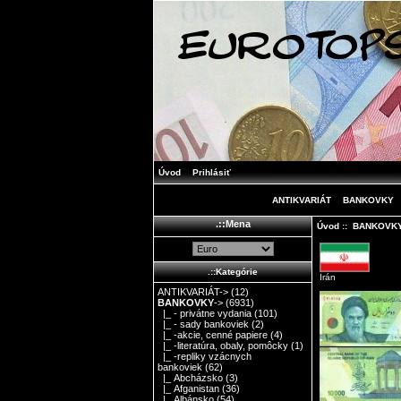
Úvod
Prihlásiť
ANTIKVARIÁT
BANKOVKY
.::Mena
Úvod
::
BANKOVK
.::Kategórie
Irán
ANTIKVARIÁT->
(12)
BANKOVKY
->
(6931)
|_ - privátne vydania
(101)
|_ - sady bankoviek
(2)
|_ -akcie, cenné papiere
(4)
|_ -literatúra, obaly, pomôcky
(1)
|_ -repliky vzácnych
bankoviek
(62)
|_ Abcházsko
(3)
|_ Afganistan
(36)
|_ Albánsko
(54)