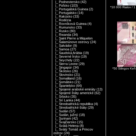
|_ Podnestersko
(42)
|_ Poľsko
(103)
*10 000 Rialov / 
|_ Portugalská Guinea
(2)
|_ Portugalsko
(14)
|_ Rakúsko
(33)
|_ Rodézia
|_ Rovníková Guinea
(4)
|_ Rumunsko
(33)
|_ Rusko
(80)
|_ Rwanda
(34)
|_ Saint Pierre a Miquelon
|_ Šalamúnove ostrovy
(24)
|_ Salvádor
(9)
|_ Samoa
(27)
|_ Saudská Arábia
(19)
|_ Severné Írsko
(19)
|_ Seychely
(22)
|_ Sierra Leone
(29)
|_ Singapúr
(34)
*50 Šilingov K
|_ Škótsko
(26)
|_ Slovinsko
(21)
|_ Somaliland
(16)
|_ Somálsko
(21)
|_ Španielsko
(64)
|_ Spojené arabské emiráty
(13)
|_ Spojené štáty americké
(62)
|_ Srbsko
(35)
|_ Srí Lanka
(44)
|_ Stredoafrická republika
(4)
|_ Stredoafrické štáty
(29)
|_ Sudán
(57)
|_ Sudán, južný
(18)
|_ Surinam
(42)
|_ Švajčiarsko
(15)
|_ Svätá Helena
(8)
|_ Svätý Tomáš a Princov
ostrov
(24)