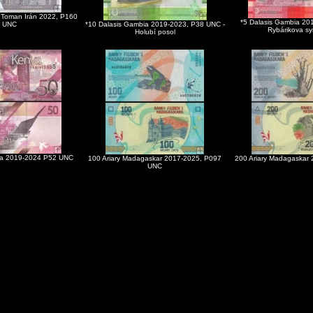
1 Toman Irán 2022, P160
*5 Dalasis Gambia 20
UNC
*10 Dalasis Gambia 2019-2023, P38 UNC -
Rybárikova sy
Holubí posol
eňa 2019-2024 P52 UNC
100 Ariary Madagaskar 2017-2025, P097
200 Ariary Madagaskar
UNC