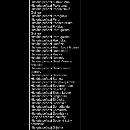
História peňazí Ostrov Man
História peňazí Pakistanu
História peňazí Papua Nová
Guinea
História peňazí Paraguaju
História peňazí Peru
História peňazí Podnesterska
História peňazí Poľska
História peňazí Portugalská
Guinea
História peňazí Portugalska
História peňazí Rakúska
História peňazí Rodézie
História peňazí Rovníková Guinea
História peňazí Rumunsko
História peňazí Ruska
História peňazí Rwandy
História peňazí Saint Pierre a
Miquelon
História peňazí Šalamúnove
ostrovy
História peňazí Salvadoru
História peňazí Samoa
História peňazí Saudskej Arábie
História peňazí Severné Írsko
História peňazí Seychely
História peňazí Sierra Leone
História peňazí Singapúru
História peňazí Škótska
História peňazí Slovinska
História peňazí Somalilandu
História peňazí Somálska
História peňazí Španielska
Spojené arabské emiráty
História peňazí Spojené štáty
americké
História peňazí Srbska