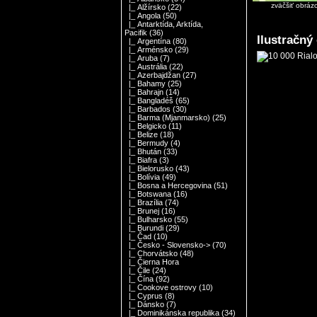
zväčšiť obráz
|_ Alžírsko
(22)
|_ Angola
(50)
|_ Antarktída, Arktída,
Pacifik
(36)
Ilustračný
|_ Argentína
(80)
|_ Arménsko
(29)
|_ Aruba
(7)
|_ Austrália
(22)
|_ Azerbajdžan
(27)
|_ Bahamy
(25)
|_ Bahrajn
(14)
|_ Bangladéš
(65)
|_ Barbados
(30)
|_ Barma (Mjanmarsko)
(25)
|_ Belgicko
(11)
|_ Belize
(18)
|_ Bermudy
(4)
|_ Bhután
(33)
|_ Biafra
(3)
|_ Bielorusko
(43)
|_ Bolívia
(49)
|_ Bosna a Hercegovina
(51)
|_ Botswana
(16)
|_ Brazília
(74)
|_ Brunej
(16)
|_ Bulharsko
(55)
|_ Burundi
(29)
|_ Čad
(10)
|_ Česko - Slovensko->
(70)
|_ Chorvátsko
(48)
|_ Čierna Hora
|_ Čile
(24)
|_ Čína
(92)
|_ Cookove ostrovy
(10)
|_ Cyprus
(8)
|_ Dánsko
(7)
|_ Dominikánska republika
(34)