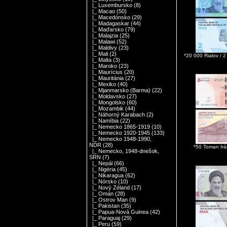
|_ Luxembursko
(8)
|_ Macao
(50)
|_ Macedónsko
(29)
|_ Madagaskar
(44)
|_ Maďarsko
(79)
|_ Malajzia
(25)
|_ Malawi
(52)
|_ Maldivy
(23)
|_ Mali
(2)
*20 000 Rialov / 
|_ Malta
(3)
|_ Maroko
(23)
|_ Maurícius
(20)
|_ Mauritánia
(27)
|_ Mexiko
(40)
|_ Mjanmarsko (Barma)
(22)
|_ Moldavsko
(27)
|_ Mongolsko
(60)
|_ Mozambik
(44)
|_ Náhorný Karabach
(2)
|_ Namíbia
(22)
|_ Nemecko 1865-1919
(10)
|_ Nemecko 1920-1945
(133)
|_ Nemecko 1948-1990,
NDR
(28)
*50 Toman Ir
|_ Nemecko, 1948-dnešok,
SRN
(7)
|_ Nepál
(66)
|_ Nigéria
(45)
|_ Nikaragua
(62)
|_ Nórsko
(10)
|_ Nový Zéland
(17)
|_ Omán
(28)
|_ Ostrov Man
(9)
|_ Pakistan
(35)
|_ Papua-Nová Guinea
(42)
|_ Paraguaj
(29)
|_ Peru
(59)