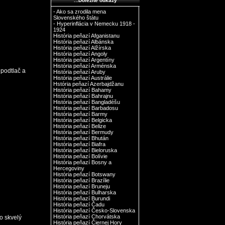
.::Dôležité odkazy
- Ako sa zrodila mena
Slovenského štátu
- Hyperinflácia v Nemecku 1918 -
1924
História peňazí Afganistanu
História peňazí Albánska
História peňazí Alžírska
História peňazí Angoly
História peňazí Argentíny
História peňazí Arménska
 podtlač a
História peňazí Aruby
História peňazí Austrálie
Hstória peňazí Azerbajdžanu
História peňazí Bahamy
História peňazí Bahrajnu
História peňazí Bangladéšu
História peňazí Barbadosu
História peňazí Barmy
História peňazí Belgicka
História peňazí Belize
História peňazí Bermudy
História peňazí Bhután
História peňazí Biafra
História peňazí Bieloruska
História peňazí Bolívie
História peňazí Bosny a
Hercegoviny
História peňazí Botswany
História peňazí Brazílie
História peňazí Bruneju
História peňazí Bulharska
História peňazí Burundi
História peňazí Čadu
História peňazí Česko-Slovenska
História peňazí Chorvátska
o skvelý
História peňazí Čiernej Hory