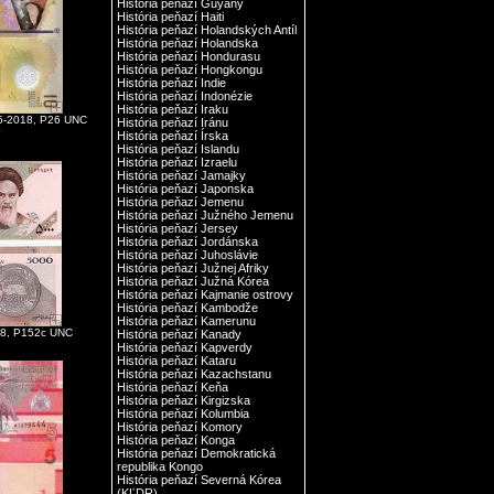
História peňazí Guyany
História peňazí Haiti
História peňazí Holandských Antíl
História peňazí Holandska
História peňazí Hondurasu
História peňazí Hongkongu
História peňazí Indie
História peňazí Indonézie
História peňazí Iraku
15-2018, P26 UNC
História peňazí Iránu
r
História peňazí Írska
História peňazí Islandu
História peňazí Izraelu
História peňazí Jamajky
História peňazí Japonska
História peňazí Jemenu
História peňazí Južného Jemenu
História peňazí Jersey
História peňazí Jordánska
História peňazí Juhoslávie
História peňazí Južnej Afriky
História peňazí Južná Kórea
História peňazí Kajmanie ostrovy
História peňazí Kambodže
História peňazí Kamerunu
018, P152c UNC
História peňazí Kanady
História peňazí Kapverdy
História peňazí Kataru
História peňazí Kazachstanu
História peňazí Keňa
História peňazí Kirgizska
História peňazí Kolumbia
História peňazí Komory
História peňazí Konga
História peňazí Demokratická
republika Kongo
História peňazí Severná Kórea
(KĽDR)