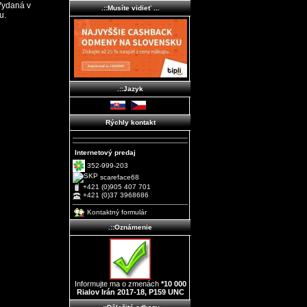
Vydaná v
.::Musíte vidieť ...
u.
.::Jazyk
Rýchly kontakt
Internetový predaj
352-999-203
scareface68
+421 (0)905 407 701
+421 (0)37 3968686
Kontaktný formulár
.::Oznámenie
Informujte ma o zmenách
*10 000
Rialov Irán 2017-18, P159 UNC