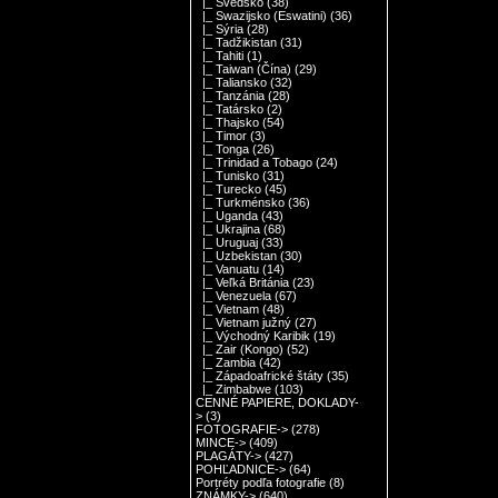
|_ Švédsko
(38)
|_ Swazijsko (Eswatini)
(36)
|_ Sýria
(28)
|_ Tadžikistan
(31)
|_ Tahiti
(1)
|_ Taiwan (Čína)
(29)
|_ Taliansko
(32)
|_ Tanzánia
(28)
|_ Tatársko
(2)
|_ Thajsko
(54)
|_ Timor
(3)
|_ Tonga
(26)
|_ Trinidad a Tobago
(24)
|_ Tunisko
(31)
|_ Turecko
(45)
|_ Turkménsko
(36)
|_ Uganda
(43)
|_ Ukrajina
(68)
|_ Uruguaj
(33)
|_ Uzbekistan
(30)
|_ Vanuatu
(14)
|_ Veľká Británia
(23)
|_ Venezuela
(67)
|_ Vietnam
(48)
|_ Vietnam južný
(27)
|_ Východný Karibik
(19)
|_ Zair (Kongo)
(52)
|_ Zambia
(42)
|_ Západoafrické štáty
(35)
|_ Zimbabwe
(103)
CENNÉ PAPIERE, DOKLADY-
>
(3)
FOTOGRAFIE->
(278)
MINCE->
(409)
PLAGÁTY->
(427)
POHĽADNICE->
(64)
Portréty podľa fotografie
(8)
ZNÁMKY->
(640)