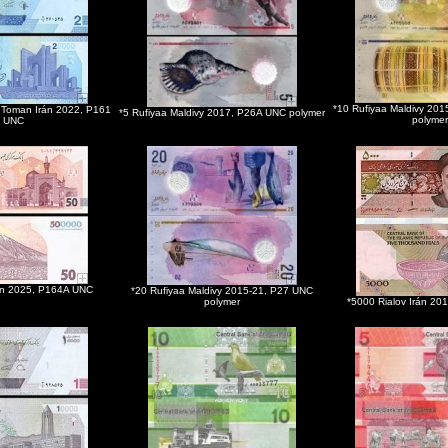
*10 Rufiyaa Maldivy 20
2 Toman Irán 2022, P161
*5 Rufiyaa Maldivy 2017, P26A UNC polymer
polyme
UNC
án 2025, P164A UNC
*20 Rufiyaa Maldivy 2015-21, P27 UNC
polymer
*5000 Rialov Irán 2