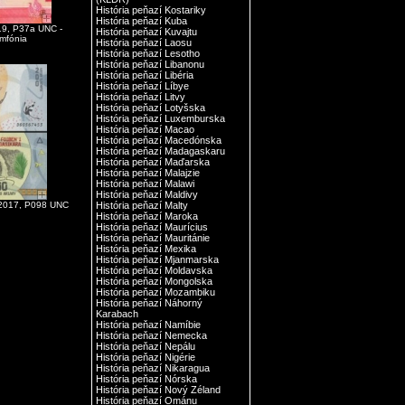
História peňazí Kostariky
História peňazí Kuba
19, P37a UNC -
História peňazí Kuvajtu
mfónia
História peňazí Laosu
História peňazí Lesotho
História peňazí Libanonu
História peňazí Libéria
História peňazí Líbye
História peňazí Litvy
História peňazí Lotyšska
História peňazí Luxemburska
História peňazí Macao
História peňazí Macedónska
História peňazí Madagaskaru
História peňazí Maďarska
História peňazí Malajzie
História peňazí Malawi
História peňazí Maldivy
História peňazí Malty
 2017, P098 UNC
História peňazí Maroka
História peňazí Maurícius
História peňazí Mauritánie
História peňazí Mexika
História peňazí Mjanmarska
História peňazí Moldavska
História peňazí Mongolska
História peňazí Mozambiku
História peňazí Náhorný
Karabach
História peňazí Namíbie
História peňazí Nemecka
História peňazí Nepálu
História peňazí Nigérie
História peňazí Nikaragua
História peňazí Nórska
História peňazí Nový Zéland
História peňazí Ománu