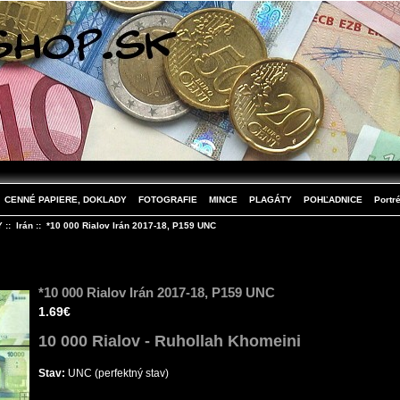
CENNÉ PAPIERE, DOKLADY
FOTOGRAFIE
MINCE
PLAGÁTY
POHĽADNICE
Portré
Y
::
Irán
:: *10 000 Rialov Irán 2017-18, P159 UNC
*10 000 Rialov Irán 2017-18, P159 UNC
1.69€
10 000 Rialov - Ruhollah Khomeini
Stav:
UNC (perfektný stav)