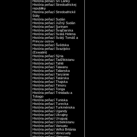
História peňazí Srí Lanky
História peňazí Stredoafrickej
republiky
História peňazí Stredoafrické
štáty
História peňazí Sudán
História peňazí Južný Sudán
História peňazí Surinam
História peňazí Švajčiarska
História peňazí Svätá Helena
História peňazí Svätý Tomáš a
Princov ostrov
História peňazí Švédska
História peňazí Svazijsko
(Eswatini)
História peňazí Sýria
História peňazí Tadžikistanu
História peňazí Tahiti
História peňazí Taiwanu
História peňazí Talianska
História peňazí Tanzánie
História peňazí Tatárska
História peňazí Thajska
História peňazí Timoru
História peňazí Tonga
História peňazí Trinidadu a
Tobago
História peňazí Tuniska
História peňazí Turecka
História peňazí Turkménska
História peňazí Ugandy
História peňazí Ukrajiny
História peňazí Uruguaj
História peňazí Uzbekistanu
História peňazí Vanuatu
História peňazí Veľká Británia
História peňazí Venezuely
História peňazí Vietnamu