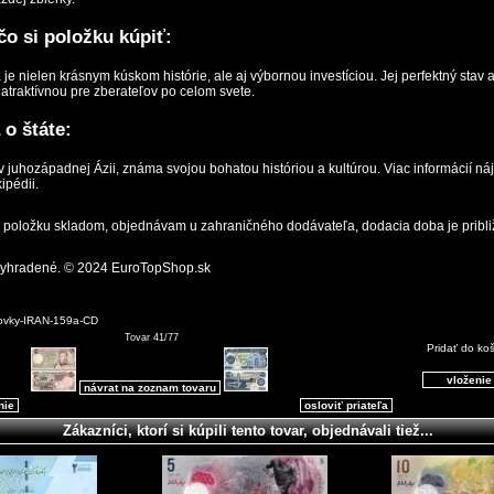
o si položku kúpiť:
je nielen krásnym kúskom histórie, ale aj výbornou investíciou. Jej perfektný stav 
a atraktívnou pre zberateľov po celom svete.
 o štáte:
a v juhozápadnej Ázii, známa svojou bohatou históriou a kultúrou. Viac informácií ná
ipédii
.
položku skladom, objednávam u zahraničného dodávateľa, dodacia doba je pribli
vyhradené. © 2024 EuroTopShop.sk
ovky-IRAN-159a-CD
Tovar 41/77
Pridať do ko
návrat na zoznam tovaru
nie
osloviť priateľa
Zákazníci, ktorí si kúpili tento tovar, objednávali tiež...