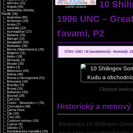
10 Shil
|_ Alžírsko
(22)
|_ Angola
(50)
zväčšiť obrázok
|_ Antarktída, Arktída,
Pacifik
(36)
1996 UNC – Great
|_ Argentína
(80)
|_ Arménsko
(29)
|_ Aruba
(7)
|_ Austrália
(22)
ťavami, P2
|_ Azerbajdžan
(27)
|_ Bahamy
(25)
|_ Bahrajn
(14)
|_ Bangladéš
(65)
|_ Barbados
(30)
|_ Barma (Mjanmarsko)
(25)
STAV: UNC / N (neobehová)
•
Nominál: 10
|_ Belgicko
(11)
|_ Belize
(18)
|_ Bermudy
(4)
|_ Bhután
(33)
|_ Biafra
(3)
|_ Bielorusko
(43)
|_ Bolívia
(49)
|_ Bosna a Hercegovina
(51)
|_ Botswana
(16)
|_ Brazília
(74)
Obrázok bankovk
|_ Brunej
(16)
|_ Bulharsko
(55)
|_ Burundi
(29)
|_ Čad
(10)
|_ Česko - Slovensko->
(70)
Historický a menový
|_ Chorvátsko
(48)
|_ Čierna Hora
|_ Čile
(24)
|_ Čína
(92)
|_ Cookove ostrovy
(10)
Bankovka 10 Shilingov Somal
|_ Cyprus
(8)
|_ Dánsko
(7)
|_ Dominikánska republika
(34)
prvej série somalilandského 