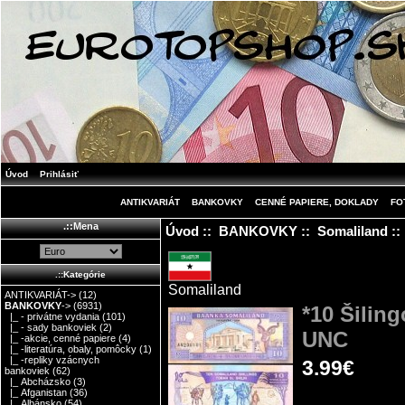
Úvod
Prihlásiť
ANTIKVARIÁT
BANKOVKY
CENNÉ PAPIERE, DOKLADY
FO
.::Mena
Úvod
::
BANKOVKY
::
Somaliland
::
.::Kategórie
Somaliland
ANTIKVARIÁT->
(12)
BANKOVKY
->
(6931)
*10 Šilin
|_ - privátne vydania
(101)
|_ - sady bankoviek
(2)
UNC
|_ -akcie, cenné papiere
(4)
|_ -literatúra, obaly, pomôcky
(1)
|_ -repliky vzácnych
3.99€
bankoviek
(62)
|_ Abcházsko
(3)
|_ Afganistan
(36)
|_ Albánsko
(54)