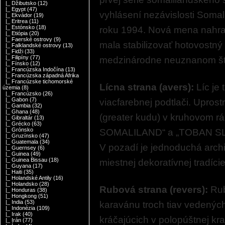
|_ Džibutsko
(12)
|_ Egypt
(47)
vyhlásení nezávislosti Somal
|_ Ekvádor
(19)
|_ Eritrea
(11)
|_ Estónsko
(18)
roku 1994. Nová mena nahradi
|_ Etiópia
(20)
|_ Faerské ostrovy
(9)
mala stabilizovať hotovostný
|_ Falklandské ostrovy
(13)
|_ Fidži
(33)
|_ Filipíny
(77)
medzinárodne neuznanom štá
|_ Fínsko
(12)
|_ Francúzska Indočína
(13)
|_ Francúzska západná Afrika
|_ Francúzske tichomorské
Lícna strana (avers):
Líc je 
územia
(8)
|_ Francúzsko
(26)
|_ Gabon
(7)
viacfarebnej podtlači. Upros
|_ Gambia
(32)
|_ Ghana
(48)
(greater kudu) v kruhovom 
|_ Gibraltár
(13)
|_ Grécko
(63)
|_ Grónsko
SOMALILAND“ a „TOBAN SL SH
|_ Gruzínsko
(47)
|_ Guatemala
(34)
V pozadí je jednoduchá archi
|_ Guernsey
(6)
|_ Guinea
(49)
|_ Guinea Bissau
(18)
miestnej dekoratívnej tradíci
|_ Guyana
(17)
|_ Haiti
(35)
|_ Holandské Antily
(16)
|_ Holandsko
(28)
Rubová strana (revers):
Rub
|_ Honduras
(38)
|_ Hongkong
(51)
|_ India
(53)
karavánu troch tiav vedenýc
|_ Indonézia
(109)
|_ Irak
(40)
kráčajúcich v polopúštnej k
|_ Irán
(77)