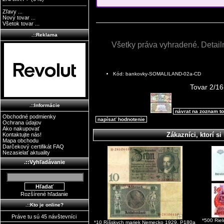
Zľavy ...
Nový tovar ...
Všetok tovar ...
.::Reklama
Všetky práva vyhradené. Detai
Kód: bankovky-SOMALILAND-02a-CD
Tovar 2/16
.::Informácie
návrat na zoznam t
Obchodné podmienky
napísať hodnotenie
Ochrana údajov
Ako nakupovať
Zákazníci, ktorí si 
Kontaktujte nás!
Mapa obchodu
Darčekový certifikát FAQ
Nezasielať aktuality
.::Vyhľadávanie
Rozšírené hľadanie
.::Kto je online?
Práve tu sú 45 návštevníci
*500 Rie
*10 Ríšskych mariek Nemecko 1929, P180a