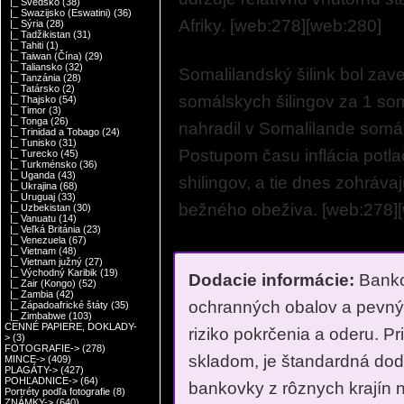
|_ Švédsko
(38)
|_ Swazijsko (Eswatini)
(36)
Afriky. [web:278][web:280]
|_ Sýria
(28)
|_ Tadžikistan
(31)
|_ Tahiti
(1)
|_ Taiwan (Čína)
(29)
|_ Taliansko
(32)
Somalilandský šilink bol za
|_ Tanzánia
(28)
|_ Tatársko
(2)
somálskych šilingov za 1 som
|_ Thajsko
(54)
|_ Timor
(3)
|_ Tonga
(26)
nahradil v Somalilande somáls
|_ Trinidad a Tobago
(24)
|_ Tunisko
(31)
Postupom času inflácia potla
|_ Turecko
(45)
|_ Turkménsko
(36)
|_ Uganda
(43)
shilingov, a tie dnes zohráv
|_ Ukrajina
(68)
|_ Uruguaj
(33)
bežného obeživa. [web:278]
|_ Uzbekistan
(30)
|_ Vanuatu
(14)
|_ Veľká Británia
(23)
|_ Venezuela
(67)
|_ Vietnam
(48)
|_ Vietnam južný
(27)
|_ Východný Karibik
(19)
Dodacie informácie:
Banko
|_ Zair (Kongo)
(52)
|_ Zambia
(42)
ochranných obalov a pevnýc
|_ Západoafrické štáty
(35)
|_ Zimbabwe
(103)
CENNÉ PAPIERE, DOKLADY-
riziko pokrčenia a oderu. Pr
>
(3)
FOTOGRAFIE->
(278)
skladom, je štandardná doda
MINCE->
(409)
PLAGÁTY->
(427)
POHĽADNICE->
(64)
bankovky z rôznych krajín 
Portréty podľa fotografie
(8)
ZNÁMKY->
(640)