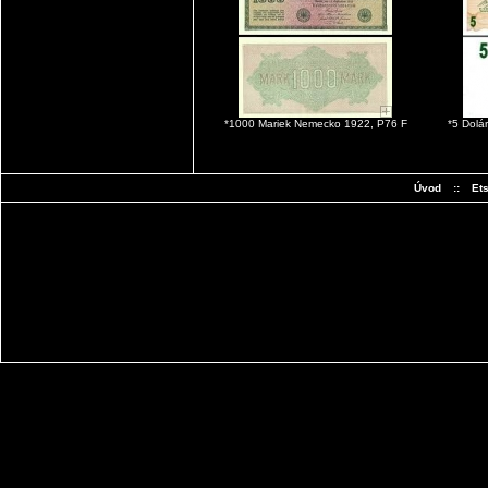
*1000 Mariek Nemecko 1922, P76 F
*5 Dolá
Úvod
::
Et