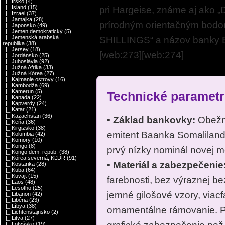
|_ Írsko
(4)
|_ Island
(15)
pri Hargeise, známe aj ako „
|_ Izrael
(37)
|_ Jamajka
(28)
prírodným orientačným bod
|_ Japonsko
(49)
|_ Jemen demokratický
(5)
|_ Jemenská arabská
SHILLINGS“ a názov banky B
republika
(38)
|_ Jersey
(18)
[web:273][web:274]
|_ Jordánsko
(25)
|_ Juhoslávia
(92)
|_ Južná Afrika
(33)
|_ Južná Kórea
(27)
|_ Kajmanie ostrovy
(16)
|_ Kambodža
(69)
|_ Kamerun
(5)
Technické parametr
|_ Kanada
(22)
|_ Kapverdy
(24)
|_ Katar
(21)
|_ Kazachstan
(36)
• Základ bankovky:
Obežná
|_ Keňa
(36)
|_ Kirgizsko
(38)
emitent Baanka Somaliland 
|_ Kolumbia
(42)
|_ Komory
(10)
|_ Kongo
(8)
prvý nízky nominál novej 
|_ Kongo dem. repub.
(38)
|_ Kórea severná, KĽDR
(91)
• Materiál a zabezpečenie
|_ Kostarika
(28)
|_ Kuba
(64)
|_ Kuvajt
(15)
farebnosti, bez výraznej be
|_ Laos
(48)
|_ Lesotho
(25)
jemné gilošové vzory, viac
|_ Libanon
(42)
|_ Libéria
(23)
|_ Líbya
(38)
ornamentálne rámovanie. Pr
|_ Lichtenštajnsko
(2)
|_ Litva
(27)
|_ Lotyšsko
(19)