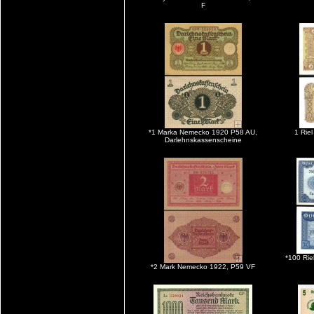
F
*1 Marka Nemecko 1920 P58 AU,
1 Rie
Darlehnskassenscheine
*100 Ri
*2 Mark Nemecko 1922, P59 VF