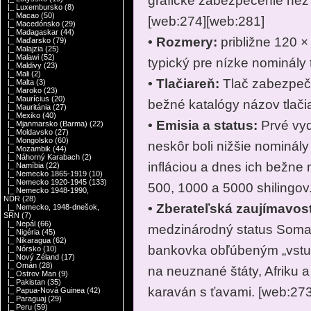
grafické zabezpečenie než
|_ Luxembursko
(8)
|_ Macao
(50)
[web:274][web:281]
|_ Macedónsko
(29)
|_ Madagaskar
(44)
• Rozmery:
približne 120 
|_ Maďarsko
(79)
|_ Malajzia
(25)
|_ Malawi
(52)
typický pre nízke nominály t
|_ Maldivy
(23)
|_ Mali
(2)
• Tlačiareň:
Tlač zabezpeči
|_ Malta
(3)
|_ Maroko
(23)
|_ Maurícius
(20)
bežné katalógy názov tlači
|_ Mauritánia
(27)
|_ Mexiko
(40)
• Emisia a status:
Prvé vyd
|_ Mjanmarsko (Barma)
(22)
|_ Moldavsko
(27)
|_ Mongolsko
(60)
neskôr boli nižšie nominál
|_ Mozambik
(44)
|_ Náhorný Karabach
(2)
infláciou a dnes ich bežne
|_ Namíbia
(22)
|_ Nemecko 1865-1919
(10)
|_ Nemecko 1920-1945
(133)
500, 1000 a 5000 shilingov
|_ Nemecko 1948-1990,
NDR
(28)
• Zberateľská zaujímavos
|_ Nemecko, 1948-dnešok,
SRN
(7)
|_ Nepál
(66)
medzinárodný status Somali
|_ Nigéria
(45)
|_ Nikaragua
(62)
bankovka obľúbeným „vstu
|_ Nórsko
(10)
|_ Nový Zéland
(17)
|_ Omán
(28)
na neuznané štáty, Afriku a 
|_ Ostrov Man
(9)
|_ Pakistan
(35)
karaván s ťavami. [web:27
|_ Papua-Nová Guinea
(42)
|_ Paraguaj
(29)
|_ Peru
(59)