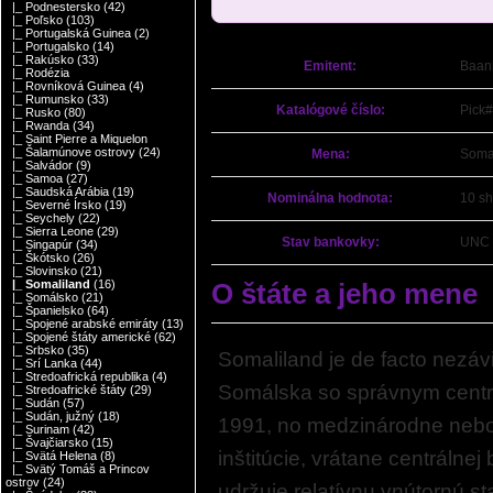
|_ Podnestersko
(42)
|_ Poľsko
(103)
|_ Portugalská Guinea
(2)
|_ Portugalsko
(14)
|_ Rakúsko
(33)
Emitent:
Baank
|_ Rodézia
|_ Rovníková Guinea
(4)
|_ Rumunsko
(33)
Katalógové číslo:
Pick#
|_ Rusko
(80)
|_ Rwanda
(34)
|_ Saint Pierre a Miquelon
|_ Šalamúnove ostrovy
(24)
Mena:
Somal
|_ Salvádor
(9)
|_ Samoa
(27)
|_ Saudská Arábia
(19)
Nominálna hodnota:
10 sh
|_ Severné Írsko
(19)
|_ Seychely
(22)
|_ Sierra Leone
(29)
Stav bankovky:
UNC 
|_ Singapúr
(34)
|_ Škótsko
(26)
|_ Slovinsko
(21)
O štáte a jeho mene
|_ Somaliland
(16)
|_ Somálsko
(21)
|_ Španielsko
(64)
|_ Spojené arabské emiráty
(13)
|_ Spojené štáty americké
(62)
|_ Srbsko
(35)
Somaliland je de facto nezáv
|_ Srí Lanka
(44)
|_ Stredoafrická republika
(4)
Somálska so správnym centrom
|_ Stredoafrické štáty
(29)
|_ Sudán
(57)
|_ Sudán, južný
(18)
1991, no medzinárodne nebol
|_ Surinam
(42)
|_ Švajčiarsko
(15)
inštitúcie, vrátane centrálne
|_ Svätá Helena
(8)
|_ Svätý Tomáš a Princov
ostrov
(24)
udržuje relatívnu vnútornú s