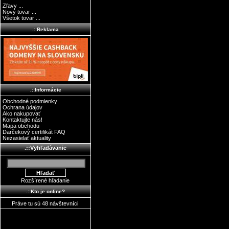
Zľavy ...
Nový tovar ...
Všetok tovar ...
.::Reklama
.::Informácie
Obchodné podmienky
Ochrana údajov
Ako nakupovať
Kontaktujte nás!
Mapa obchodu
Darčekový certifikát FAQ
Nezasielať aktuality
.::Vyhľadávanie
Rozšírené hľadanie
.::Kto je online?
Práve tu sú 48 návštevníci