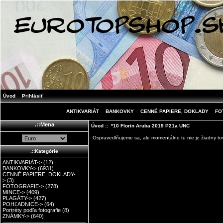
Úvod
Prihlásiť
ANTIKVARIÁT
BANKOVKY
CENNÉ PAPIERE, DOKLADY
FO
.::Mena
Úvod
:: *10 Florin Aruba 2019 P21a UNC
Ospravedlňujeme sa, ale momentálne tu nie je žiadny tov
.::Kategórie
ANTIKVARIÁT->
(12)
BANKOVKY->
(6931)
CENNÉ PAPIERE, DOKLADY-
>
(3)
FOTOGRAFIE->
(278)
MINCE->
(409)
PLAGÁTY->
(427)
POHĽADNICE->
(64)
Portréty podľa fotografie
(8)
ZNÁMKY->
(640)