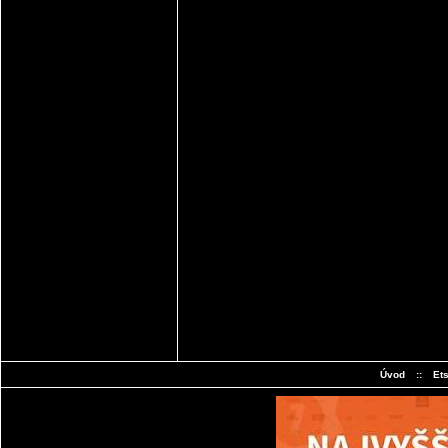
Úvod
::
Et