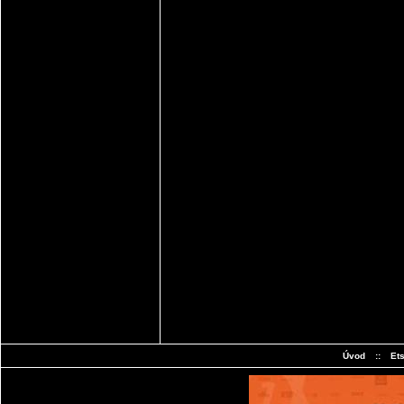
Úvod
::
Et