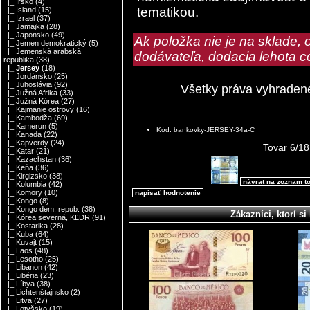
|_ Írsko
(4)
tematikou.
|_ Island
(15)
|_ Izrael
(37)
|_ Jamajka
(28)
|_ Japonsko
(49)
Ak položka nie je na sklade,
|_ Jemen demokratický
(5)
|_ Jemenská arabská
dodávateľa, dodacia lehota c
republika
(38)
|_ Jersey
(18)
|_ Jordánsko
(25)
|_ Juhoslávia
(92)
Všetky práva vyhraden
|_ Južná Afrika
(33)
|_ Južná Kórea
(27)
|_ Kajmanie ostrovy
(16)
|_ Kambodža
(69)
|_ Kamerun
(5)
Kód: bankovky-JERSEY-34a-C
|_ Kanada
(22)
|_ Kapverdy
(24)
Tovar 6/18
|_ Katar
(21)
|_ Kazachstan
(36)
|_ Keňa
(36)
|_ Kirgizsko
(38)
návrat na zoznam t
|_ Kolumbia
(42)
|_ Komory
(10)
napísať hodnotenie
|_ Kongo
(8)
|_ Kongo dem. repub.
(38)
Zákazníci, ktorí si 
|_ Kórea severná, KĽDR
(91)
|_ Kostarika
(28)
|_ Kuba
(64)
|_ Kuvajt
(15)
|_ Laos
(48)
|_ Lesotho
(25)
|_ Libanon
(42)
|_ Libéria
(23)
|_ Líbya
(38)
|_ Lichtenštajnsko
(2)
|_ Litva
(27)
|_ Lotyšsko
(19)