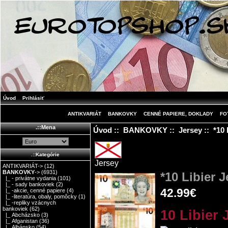
Úvod
Prihlásiť
ANTIKVARIÁT
BANKOVKY
CENNÉ PAPIERE, DOKLADY
FO
.::Mena
Úvod
::
BANKOVKY
::
Jersey
:: *10 
.::Kategórie
Jersey
ANTIKVARIÁT->
(12)
BANKOVKY
->
(6931)
*10 Libier 
|_ - privátne vydania
(101)
|_ - sady bankoviek
(2)
42.99€
|_ -akcie, cenné papiere
(4)
|_ -literatúra, obaly, pomôcky
(1)
|_ -repliky vzácnych
bankoviek
(62)
10 Libier
|_ Abcházsko
(3)
|_ Afganistan
(36)
|_ Albánsko
(54)