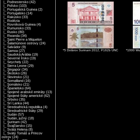
|_ Podnestersko
(42)
|_ Poľsko
(103)
|_ Portugalská Guinea
(2)
|_ Portugalsko
(14)
|_ Rakúsko
(33)
|_ Rodézia
|_ Rovníková Guinea
(4)
|_ Rumunsko
(33)
|_ Rusko
(80)
|_ Rwanda
(34)
|_ Saint Pierre a Miquelon
|_ Šalamúnove ostrovy
(24)
|_ Salvádor
(9)
*5 Dolárov Surinam 2012, P162b UNC
*1000 Wo
|_ Samoa
(27)
|_ Saudská Arábia
(19)
|_ Severné Írsko
(19)
|_ Seychely
(22)
|_ Sierra Leone
(29)
|_ Singapúr
(34)
|_ Škótsko
(26)
|_ Slovinsko
(21)
|_ Somaliland
(16)
|_ Somálsko
(21)
|_ Španielsko
(64)
|_ Spojené arabské emiráty
(13)
|_ Spojené štáty americké
(62)
|_ Srbsko
(35)
|_ Srí Lanka
(44)
|_ Stredoafrická republika
(4)
|_ Stredoafrické štáty
(29)
|_ Sudán
(57)
|_ Sudán, južný
(18)
|_ Surinam
(42)
|_ Švajčiarsko
(15)
|_ Svätá Helena
(8)
|_ Svätý Tomáš a Princov
ostrov
(24)