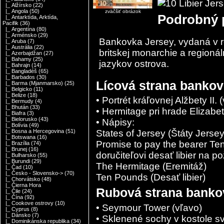
|_ Alžírsko
(22)
|_ Angola
(50)
zväčšiť obrázok
Podrobný 
|_ Antarktída, Arktída,
Pacifik
(36)
|_ Argentína
(80)
|_ Arménsko
(29)
Bankovka Jersey, vydaná v ro
|_ Aruba
(7)
|_ Austrália
(22)
britskej monarchie a regionál
|_ Azerbajdžan
(27)
|_ Bahamy
(25)
jazykov ostrova.
|_ Bahrajn
(14)
|_ Bangladéš
(65)
|_ Barbados
(30)
Lícová strana bankov
|_ Barma (Mjanmarsko)
(25)
|_ Belgicko
(11)
|_ Belize
(18)
• Portrét kráľovnej Alžbety II. 
|_ Bermudy
(4)
|_ Bhután
(33)
• Hermitage pri hrade Elizabe
|_ Biafra
(3)
|_ Bielorusko
(43)
• Nápisy:
|_ Bolívia
(49)
States of Jersey (Štáty Jersey
|_ Bosna a Hercegovina
(51)
|_ Botswana
(16)
Promise to pay the bearer Te
|_ Brazília
(74)
|_ Brunej
(16)
doručiteľovi desať libier na p
|_ Bulharsko
(55)
|_ Burundi
(29)
The Hermitage (Eremitáž)
|_ Čad
(10)
|_ Česko - Slovensko->
(70)
Ten Pounds (Desať libier)
|_ Chorvátsko
(48)
|_ Čierna Hora
Rubová strana banko
|_ Čile
(24)
|_ Čína
(92)
|_ Cookove ostrovy
(10)
• Seymour Tower (vľavo)
|_ Cyprus
(8)
|_ Dánsko
(7)
• Sklenené sochy v kostole s
|_ Dominikánska republika
(34)