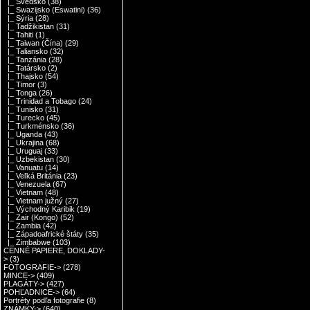
|_ Švédsko
(38)
|_ Swazijsko (Eswatini)
(36)
|_ Sýria
(28)
|_ Tadžikistan
(31)
|_ Tahiti
(1)
|_ Taiwan (Čína)
(29)
|_ Taliansko
(32)
|_ Tanzánia
(28)
|_ Tatársko
(2)
|_ Thajsko
(54)
|_ Timor
(3)
|_ Tonga
(26)
|_ Trinidad a Tobago
(24)
|_ Tunisko
(31)
|_ Turecko
(45)
|_ Turkménsko
(36)
|_ Uganda
(43)
|_ Ukrajina
(68)
|_ Uruguaj
(33)
|_ Uzbekistan
(30)
|_ Vanuatu
(14)
|_ Veľká Británia
(23)
|_ Venezuela
(67)
|_ Vietnam
(48)
|_ Vietnam južný
(27)
|_ Východný Karibik
(19)
|_ Zair (Kongo)
(52)
|_ Zambia
(42)
|_ Západoafrické štáty
(35)
|_ Zimbabwe
(103)
CENNÉ PAPIERE, DOKLADY-
>
(3)
FOTOGRAFIE->
(278)
MINCE->
(409)
PLAGÁTY->
(427)
POHĽADNICE->
(64)
Portréty podľa fotografie
(8)
ZNÁMKY->
(640)