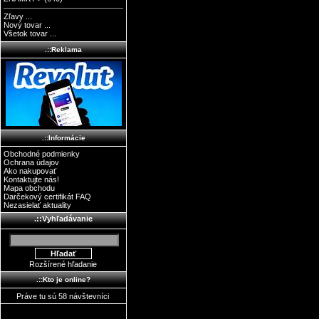
Zľavy ...
Nový tovar ...
Všetok tovar ...
.::Reklama
.::Informácie
Obchodné podmienky
Ochrana údajov
Ako nakupovať
Kontaktujte nás!
Mapa obchodu
Darčekový certifikát FAQ
Nezasielať aktuality
.::Vyhľadávanie
Rozšírené hľadanie
.::Kto je online?
Práve tu sú 58 návštevníci