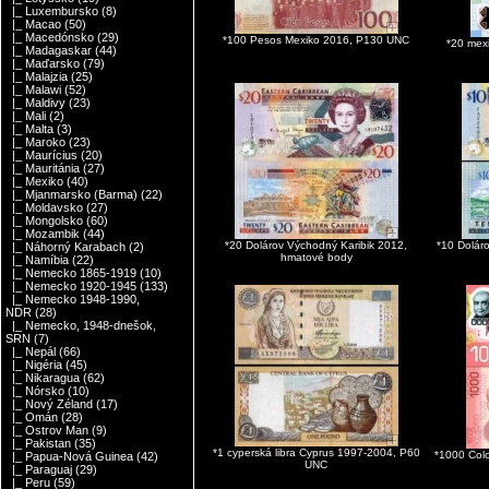
|_ Luxembursko
(8)
|_ Macao
(50)
|_ Macedónsko
(29)
*100 Pesos Mexiko 2016, P130 UNC
*20 mex
|_ Madagaskar
(44)
|_ Maďarsko
(79)
|_ Malajzia
(25)
|_ Malawi
(52)
|_ Maldivy
(23)
|_ Mali
(2)
|_ Malta
(3)
|_ Maroko
(23)
|_ Maurícius
(20)
|_ Mauritánia
(27)
|_ Mexiko
(40)
|_ Mjanmarsko (Barma)
(22)
|_ Moldavsko
(27)
|_ Mongolsko
(60)
|_ Mozambik
(44)
*20 Dolárov Východný Karibik 2012,
*10 Dolár
|_ Náhorný Karabach
(2)
hmatové body
|_ Namíbia
(22)
|_ Nemecko 1865-1919
(10)
|_ Nemecko 1920-1945
(133)
|_ Nemecko 1948-1990,
NDR
(28)
|_ Nemecko, 1948-dnešok,
SRN
(7)
|_ Nepál
(66)
|_ Nigéria
(45)
|_ Nikaragua
(62)
|_ Nórsko
(10)
|_ Nový Zéland
(17)
|_ Omán
(28)
|_ Ostrov Man
(9)
|_ Pakistan
(35)
*1 cyperská libra Cyprus 1997-2004, P60
*1000 Col
|_ Papua-Nová Guinea
(42)
UNC
|_ Paraguaj
(29)
|_ Peru
(59)