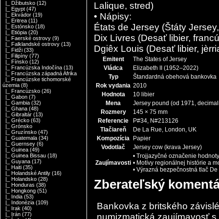
|_ Džibutsko
(12)
Lalique, stred)
|_ Egypt
(47)
• Nápisy:
|_ Ekvádor
(19)
|_ Eritrea
(11)
États de Jersey (Štáty Jersey
|_ Estónsko
(18)
|_ Etiópia
(20)
Dix Livres (Desať libier, franc
|_ Faerské ostrovy
(9)
|_ Falklandské ostrovy
(13)
Dgiêx Louis (Desať libier, jèr
|_ Fidži
(33)
|_ Filipíny
(77)
Emitent
The States of Jersey
|_ Fínsko
(12)
Vládca
Elizabeth II (1952–2022)
|_ Francúzska Indočína
(13)
|_ Francúzska západná Afrika
Typ
Štandardná obehová bankovka
|_ Francúzske tichomorské
Rok vydania
2010
územia
(8)
|_ Francúzsko
(26)
Hodnota
10 libier
|_ Gabon
(7)
Mena
Jersey pound (od 1971, decimal
|_ Gambia
(32)
|_ Ghana
(48)
Rozmery
145 × 75 mm
|_ Gibraltár
(13)
Referencie
P#34, N#213126
|_ Grécko
(63)
|_ Grónsko
Tlačiareň
De La Rue, London, UK
|_ Gruzínsko
(47)
Kompozícia
Papier
|_ Guatemala
(34)
|_ Guernsey
(6)
Vodotlač
Jersey cow (krava Jersey)
|_ Guinea
(49)
• Trojjazyčné označenie hodnoty: 
|_ Guinea Bissau
(18)
|_ Guyana
(17)
Zaujímavosti
• Motívy regionálnej histórie a
|_ Haiti
(35)
• Výrazná bezpečnostná tlač De
|_ Holandské Antily
(16)
|_ Holandsko
(28)
Zberateľský komentá
|_ Honduras
(38)
|_ Hongkong
(51)
|_ India
(53)
|_ Indonézia
(109)
Bankovka z britského závislé
|_ Irak
(40)
|_ Irán
(77)
numizmatická zaujímavosť s