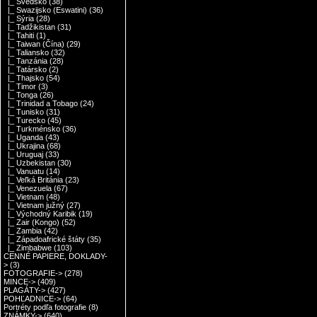
|_ Švédsko
(38)
|_ Swazijsko (Eswatini)
(36)
|_ Sýria
(28)
|_ Tadžikistan
(31)
|_ Tahiti
(1)
|_ Taiwan (Čína)
(29)
|_ Taliansko
(32)
|_ Tanzánia
(28)
|_ Tatársko
(2)
|_ Thajsko
(54)
|_ Timor
(3)
|_ Tonga
(26)
|_ Trinidad a Tobago
(24)
|_ Tunisko
(31)
|_ Turecko
(45)
|_ Turkménsko
(36)
|_ Uganda
(43)
|_ Ukrajina
(68)
|_ Uruguaj
(33)
|_ Uzbekistan
(30)
|_ Vanuatu
(14)
|_ Veľká Británia
(23)
|_ Venezuela
(67)
|_ Vietnam
(48)
|_ Vietnam južný
(27)
|_ Východný Karibik
(19)
|_ Zair (Kongo)
(52)
|_ Zambia
(42)
|_ Západoafrické štáty
(35)
|_ Zimbabwe
(103)
CENNÉ PAPIERE, DOKLADY-
>
(3)
FOTOGRAFIE->
(278)
MINCE->
(409)
PLAGÁTY->
(427)
POHĽADNICE->
(64)
Portréty podľa fotografie
(8)
ZNÁMKY->
(640)