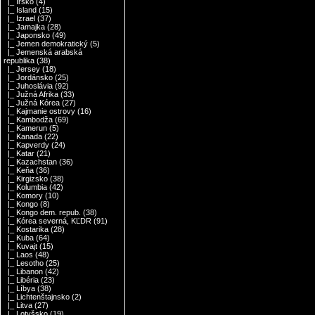
|_ Írsko
(4)
|_ Island
(15)
|_ Izrael
(37)
|_ Jamajka
(28)
|_ Japonsko
(49)
|_ Jemen demokratický
(5)
|_ Jemenská arabská
republika
(38)
|_ Jersey
(18)
|_ Jordánsko
(25)
|_ Juhoslávia
(92)
|_ Južná Afrika
(33)
|_ Južná Kórea
(27)
|_ Kajmanie ostrovy
(16)
|_ Kambodža
(69)
|_ Kamerun
(5)
|_ Kanada
(22)
|_ Kapverdy
(24)
|_ Katar
(21)
|_ Kazachstan
(36)
|_ Keňa
(36)
|_ Kirgizsko
(38)
|_ Kolumbia
(42)
|_ Komory
(10)
|_ Kongo
(8)
|_ Kongo dem. repub.
(38)
|_ Kórea severná, KĽDR
(91)
|_ Kostarika
(28)
|_ Kuba
(64)
|_ Kuvajt
(15)
|_ Laos
(48)
|_ Lesotho
(25)
|_ Libanon
(42)
|_ Libéria
(23)
|_ Líbya
(38)
|_ Lichtenštajnsko
(2)
|_ Litva
(27)
|_ Lotyšsko
(19)