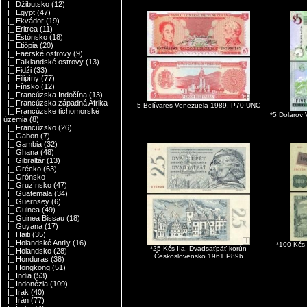
|_ Džibutsko
(12)
|_ Egypt
(47)
|_ Ekvádor
(19)
|_ Eritrea
(11)
|_ Estónsko
(18)
|_ Etiópia
(20)
|_ Faerské ostrovy
(9)
|_ Falklandské ostrovy
(13)
|_ Fidži
(33)
|_ Filipíny
(77)
|_ Fínsko
(12)
|_ Francúzska Indočína
(13)
|_ Francúzska západná Afrika
5 Bolívares Venezuela 1989, P70 UNC
|_ Francúzske tichomorské
*5 Dolárov
územia
(8)
|_ Francúzsko
(26)
|_ Gabon
(7)
|_ Gambia
(32)
|_ Ghana
(48)
|_ Gibraltár
(13)
|_ Grécko
(63)
|_ Grónsko
|_ Gruzínsko
(47)
|_ Guatemala
(34)
|_ Guernsey
(6)
|_ Guinea
(49)
|_ Guinea Bissau
(18)
|_ Guyana
(17)
|_ Haiti
(35)
|_ Holandské Antily
(16)
*100 Kčs
*25 Kčs IIa. Dvadsaťpäť korún
|_ Holandsko
(28)
Československo 1961 P89b
|_ Honduras
(38)
|_ Hongkong
(51)
|_ India
(53)
|_ Indonézia
(109)
|_ Irak
(40)
|_ Irán
(77)