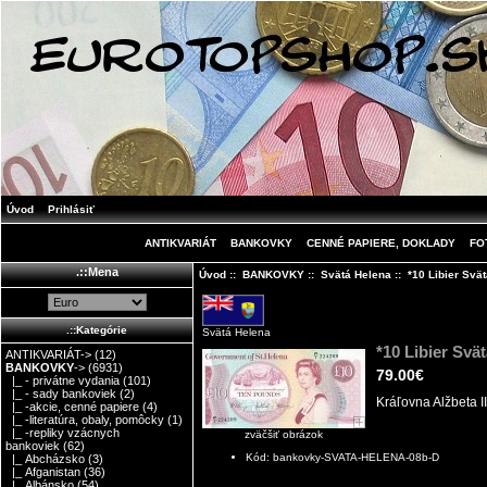
Úvod
Prihlásiť
ANTIKVARIÁT
BANKOVKY
CENNÉ PAPIERE, DOKLADY
FO
.::Mena
Úvod
::
BANKOVKY
::
Svätá Helena
:: *10 Libier Sv
.::Kategórie
Svätá Helena
*10 Libier Sv
ANTIKVARIÁT->
(12)
BANKOVKY
->
(6931)
79.00€
|_ - privátne vydania
(101)
|_ - sady bankoviek
(2)
Kráľovna Alžbeta 
|_ -akcie, cenné papiere
(4)
|_ -literatúra, obaly, pomôcky
(1)
|_ -repliky vzácnych
zväčšiť obrázok
bankoviek
(62)
Kód: bankovky-SVATA-HELENA-08b-D
|_ Abcházsko
(3)
|_ Afganistan
(36)
|_ Albánsko
(54)