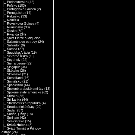
|_ Podnestersko
(42)
|_ Poľsko
(103)
|_ Portugalská Guinea
(2)
|_ Portugalsko
(14)
|_ Rakúsko
(33)
|_ Rodézia
|_ Rovníková Guinea
(4)
|_ Rumunsko
(33)
|_ Rusko
(80)
|_ Rwanda
(34)
|_ Saint Pierre a Miquelon
|_ Šalamúnove ostrovy
(24)
|_ Salvádor
(9)
|_ Samoa
(27)
|_ Saudská Arábia
(19)
|_ Severné Írsko
(19)
|_ Seychely
(22)
|_ Sierra Leone
(29)
|_ Singapúr
(34)
|_ Škótsko
(26)
|_ Slovinsko
(21)
|_ Somaliland
(16)
|_ Somálsko
(21)
|_ Španielsko
(64)
|_ Spojené arabské emiráty
(13)
|_ Spojené štáty americké
(62)
|_ Srbsko
(35)
|_ Srí Lanka
(44)
|_ Stredoafrická republika
(4)
|_ Stredoafrické štáty
(29)
|_ Sudán
(57)
|_ Sudán, južný
(18)
|_ Surinam
(42)
|_ Švajčiarsko
(15)
|_ Svätá Helena
(8)
|_ Svätý Tomáš a Princov
ostrov
(24)