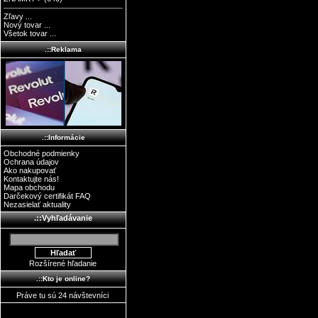
Zľavy ...
Nový tovar ...
Všetok tovar ...
.::Reklama
.::Informácie
Obchodné podmienky
Ochrana údajov
Ako nakupovať
Kontaktujte nás!
Mapa obchodu
Darčekový certifikát FAQ
Nezasielať aktuality
.::Vyhľadávanie
Rozšírené hľadanie
.::Kto je online?
Práve tu sú 24 návštevníci