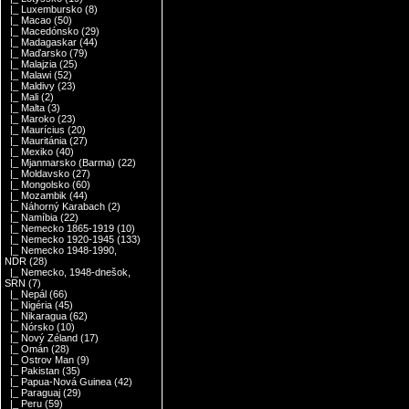
|_ Luxembursko
(8)
|_ Macao
(50)
|_ Macedónsko
(29)
|_ Madagaskar
(44)
|_ Maďarsko
(79)
|_ Malajzia
(25)
|_ Malawi
(52)
|_ Maldivy
(23)
|_ Mali
(2)
|_ Malta
(3)
|_ Maroko
(23)
|_ Maurícius
(20)
|_ Mauritánia
(27)
|_ Mexiko
(40)
|_ Mjanmarsko (Barma)
(22)
|_ Moldavsko
(27)
|_ Mongolsko
(60)
|_ Mozambik
(44)
|_ Náhorný Karabach
(2)
|_ Namíbia
(22)
|_ Nemecko 1865-1919
(10)
|_ Nemecko 1920-1945
(133)
|_ Nemecko 1948-1990,
NDR
(28)
|_ Nemecko, 1948-dnešok,
SRN
(7)
|_ Nepál
(66)
|_ Nigéria
(45)
|_ Nikaragua
(62)
|_ Nórsko
(10)
|_ Nový Zéland
(17)
|_ Omán
(28)
|_ Ostrov Man
(9)
|_ Pakistan
(35)
|_ Papua-Nová Guinea
(42)
|_ Paraguaj
(29)
|_ Peru
(59)