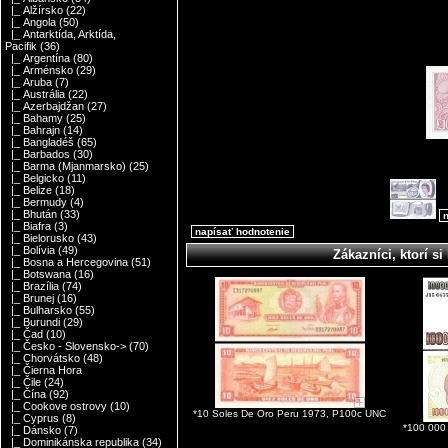
|_ Alžírsko
(22)
|_ Angola
(50)
|_ Antarktída, Arktída,
Pacifik
(36)
|_ Argentína
(80)
|_ Arménsko
(29)
|_ Aruba
(7)
|_ Austrália
(22)
|_ Azerbajdžan
(27)
|_ Bahamy
(25)
|_ Bahrajn
(14)
|_ Bangladéš
(65)
|_ Barbados
(30)
|_ Barma (Mjanmarsko)
(25)
|_ Belgicko
(11)
|_ Belize
(18)
|_ Bermudy
(4)
|_ Bhután
(33)
n
|_ Biafra
(3)
napísať hodnotenie
|_ Bielorusko
(43)
|_ Bolívia
(49)
Zákazníci, ktorí si 
|_ Bosna a Hercegovina
(51)
|_ Botswana
(16)
|_ Brazília
(74)
|_ Brunej
(16)
|_ Bulharsko
(55)
|_ Burundi
(29)
|_ Čad
(10)
|_ Česko - Slovensko->
(70)
|_ Chorvátsko
(48)
|_ Čierna Hora
|_ Čile
(24)
|_ Čína
(92)
|_ Cookove ostrovy
(10)
*10 Soles De Oro Peru 1973, P100c UNC
|_ Cyprus
(8)
*100 000
|_ Dánsko
(7)
|_ Dominikánska republika
(34)