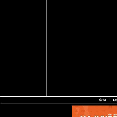
Úvod
::
Et