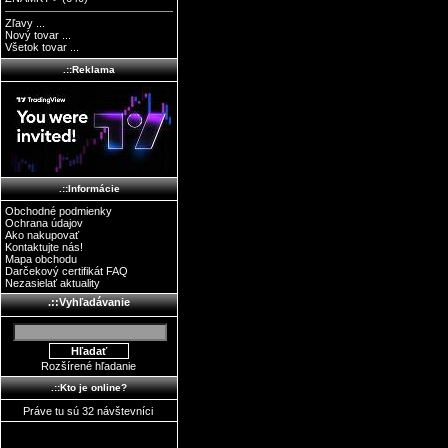
Zľavy ...
Nový tovar ...
Všetok tovar ...
.::Reklama
.::Informácie
Obchodné podmienky
Ochrana údajov
Ako nakupovať
Kontaktujte nás!
Mapa obchodu
Darčekový certifikát FAQ
Nezasielať aktuality
.::Vyhľadávanie
Rozšírené hľadanie
.::Kto je online?
Práve tu sú 32 návštevníci