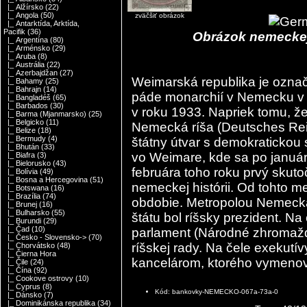
|_ Alžírsko
(22)
|_ Angola
(50)
zväčšiť obrázok
|_ Antarktída, Arktída,
Pacifik
(36)
Obrázok nemeckej 
|_ Argentína
(80)
|_ Arménsko
(29)
|_ Aruba
(8)
|_ Austrália
(22)
|_ Azerbajdžan
(27)
Weimarská republika je ozna
|_ Bahamy
(25)
|_ Bahrajn
(14)
páde monarchií v Nemecku v 
|_ Bangladéš
(65)
|_ Barbados
(30)
v roku 1933. Napriek tomu, že
|_ Barma (Mjanmarsko)
(25)
|_ Belgicko
(11)
Nemecká ríša (Deutsches Reic
|_ Belize
(18)
|_ Bermudy
(4)
štátny útvar s demokratickou 
|_ Bhután
(33)
vo Weimare, kde sa po január
|_ Biafra
(3)
|_ Bielorusko
(43)
februára toho roku prvý skut
|_ Bolívia
(49)
|_ Bosna a Hercegovina
(51)
nemeckej histórii. Od tohto m
|_ Botswana
(16)
|_ Brazília
(74)
obdobie. Metropolou Nemecka 
|_ Brunej
(16)
|_ Bulharsko
(55)
štátu bol ríšsky prezident. Na
|_ Burundi
(29)
|_ Čad
(10)
parlament (Národné zhromažd
|_ Česko - Slovensko->
(70)
ríšskej rady. Na čele exekutí
|_ Chorvátsko
(48)
|_ Čierna Hora
kancelárom, ktorého vymenova
|_ Čile
(24)
|_ Čína
(92)
|_ Cookove ostrovy
(10)
|_ Cyprus
(8)
Kód: bankovky-NEMECKO-067a-73a-0
|_ Dánsko
(7)
|_ Dominikánska republika
(34)