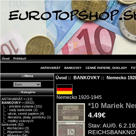
Úvod
Prihlásiť
ANTIKVARIÁT
BANKOVKY
CENNÉ PAPIERE, DOKLADY
FO
.::Mena
Úvod
::
BANKOVKY
::
Nemecko 192
.::Kategórie
Nemecko 1920-1945
ANTIKVARIÁT->
(12)
BANKOVKY
->
(6932)
*10 Mariek N
|_ - privátne vydania
(101)
|_ - sady bankoviek
(2)
4.49€
|_ -akcie, cenné papiere
(4)
|_ -literatúra, obaly, pomôcky
(1)
|_ -repliky vzácnych
Stav: AU/0. 6.2.1
bankoviek
(62)
|_ Abcházsko
(3)
REICHSBANKNOT
|_ Afganistan
(36)
|_ Albánsko
(54)