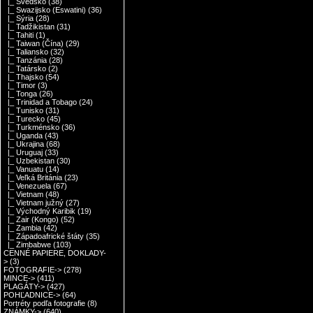
|_ Švédsko
(38)
|_ Swazijsko (Eswatini)
(36)
|_ Sýria
(28)
|_ Tadžikistan
(31)
|_ Tahiti
(1)
|_ Taiwan (Čína)
(29)
|_ Taliansko
(32)
|_ Tanzánia
(28)
|_ Tatársko
(2)
|_ Thajsko
(54)
|_ Timor
(3)
|_ Tonga
(26)
|_ Trinidad a Tobago
(24)
|_ Tunisko
(31)
|_ Turecko
(45)
|_ Turkménsko
(36)
|_ Uganda
(43)
|_ Ukrajina
(68)
|_ Uruguaj
(33)
|_ Uzbekistan
(30)
|_ Vanuatu
(14)
|_ Veľká Británia
(23)
|_ Venezuela
(67)
|_ Vietnam
(48)
|_ Vietnam južný
(27)
|_ Východný Karibik
(19)
|_ Zair (Kongo)
(52)
|_ Zambia
(42)
|_ Západoafrické štáty
(35)
|_ Zimbabwe
(103)
CENNÉ PAPIERE, DOKLADY-
>
(3)
FOTOGRAFIE->
(278)
MINCE->
(411)
PLAGÁTY->
(427)
POHĽADNICE->
(64)
Portréty podľa fotografie
(8)
ZNÁMKY->
(640)