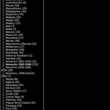
|_ Luxembursko
(8)
|_ Macao
(50)
|_ Macedónsko
(29)
|_ Madagaskar
(44)
|_ Maďarsko
(79)
|_ Malajzia
(25)
|_ Malawi
(52)
|_ Maldivy
(23)
|_ Mali
(2)
|_ Malta
(3)
|_ Maroko
(23)
|_ Maurícius
(20)
|_ Mauritánia
(27)
|_ Mexiko
(40)
|_ Mjanmarsko (Barma)
(22)
|_ Moldavsko
(27)
|_ Mongolsko
(60)
|_ Mozambik
(44)
|_ Náhorný Karabach
(2)
|_ Namíbia
(22)
|_ Nemecko 1865-1919
(10)
|_ Nemecko 1920-1945
(133)
|_ Nemecko 1948-1990,
NDR
(28)
|_ Nemecko, 1948-dnešok,
SRN
(7)
|_ Nepál
(66)
|_ Nigéria
(45)
|_ Nikaragua
(62)
|_ Nórsko
(10)
|_ Nový Zéland
(17)
|_ Omán
(28)
|_ Ostrov Man
(9)
|_ Pakistan
(35)
|_ Papua-Nová Guinea
(42)
|_ Paraguaj
(29)
|_ Peru
(59)