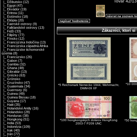
Tovar 42/13
|_ Džibutsko
(12)
|_ Egypt
(47)
|_ Ekvádor
(19)
|_ Eritrea
(11)
návrat na zoznam t
|_ Estónsko
(18)
|_ Etiópia
(20)
napísať hodnotenie
|_ Faerské ostrovy
(9)
|_ Falklandské ostrovy
(13)
Zákazníci, ktorí si 
|_ Fidži
(33)
|_ Filipíny
(77)
|_ Fínsko
(12)
|_ Francúzska Indočína
(13)
|_ Francúzska západná Afrika
|_ Francúzske tichomorské
územia
(8)
|_ Francúzsko
(26)
|_ Gabon
(7)
|_ Gambia
(32)
|_ Ghana
(48)
|_ Gibraltár
(13)
|_ Grécko
(63)
|_ Grónsko
|_ Gruzínsko
(47)
*10 000
*5 Reichsmark Nemecko 1944, Wehrmacht,
|_ Guatemala
(34)
DWM-09 XF
|_ Guernsey
(6)
|_ Guinea
(49)
|_ Guinea Bissau
(18)
|_ Guyana
(17)
|_ Haiti
(35)
|_ Holandské Antily
(16)
|_ Holandsko
(28)
|_ Honduras
(38)
|_ Hongkong
(51)
*100 hongkongských dolárov HongKong
*50 hon
|_ India
(53)
2003-7 P209 UNC
|_ Indonézia
(109)
|_ Irak
(40)
|_ Irán
(77)