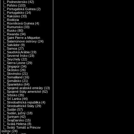
|_ Podnestersko
(42)
|_ Poľsko
(103)
|_ Portugalská Guinea
(2)
|_ Portugalsko
(14)
|_ Rakúsko
(33)
|_ Rodézia
|_ Rovníková Guinea
(4)
|_ Rumunsko
(33)
|_ Rusko
(80)
|_ Rwanda
(34)
|_ Saint Pierre a Miquelon
|_ Šalamúnove ostrovy
(24)
|_ Salvádor
(9)
|_ Samoa
(27)
|_ Saudská Arábia
(19)
|_ Severné Írsko
(19)
|_ Seychely
(22)
|_ Sierra Leone
(29)
|_ Singapúr
(34)
|_ Škótsko
(26)
|_ Slovinsko
(21)
|_ Somaliland
(16)
|_ Somálsko
(21)
|_ Španielsko
(64)
|_ Spojené arabské emiráty
(13)
|_ Spojené štáty americké
(62)
|_ Srbsko
(35)
|_ Srí Lanka
(44)
|_ Stredoafrická republika
(4)
|_ Stredoafrické štáty
(29)
|_ Sudán
(57)
|_ Sudán, južný
(18)
|_ Surinam
(42)
|_ Švajčiarsko
(15)
|_ Svätá Helena
(8)
|_ Svätý Tomáš a Princov
ostrov
(24)