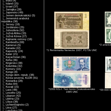
|_ Írsko
(4)
|_ Island
(15)
|_ Izrael
(37)
|_ Jamajka
(28)
|_ Japonsko
(49)
|_ Jemen demokratický
(5)
|_ Jemenská arabská
republika
(38)
|_ Jersey
(18)
|_ Jordánsko
(25)
|_ Juhoslávia
(92)
|_ Južná Afrika
(33)
|_ Južná Kórea
(27)
|_ Kajmanie ostrovy
(16)
|_ Kambodža
(69)
*2 americ
|_ Kamerun
(5)
|_ Kanada
(22)
*1 Rentemarka Nemecko 1937, P173b UNC
|_ Kapverdy
(24)
|_ Katar
(21)
|_ Kazachstan
(36)
|_ Keňa
(36)
|_ Kirgizsko
(38)
|_ Kolumbia
(42)
|_ Komory
(10)
|_ Kongo
(8)
|_ Kongo dem. repub.
(38)
|_ Kórea severná, KĽDR
(91)
|_ Kostarika
(28)
|_ Kuba
(64)
|_ Kuvajt
(15)
*1000 Kčs I. Tisíc korún Československo
|_ Laos
(48)
*20 000 
1985 UNC
|_ Lesotho
(25)
|_ Libanon
(42)
|_ Libéria
(23)
|_ Líbya
(38)
|_ Lichtenštajnsko
(2)
|_ Litva
(27)
|_ Lotyšsko
(19)